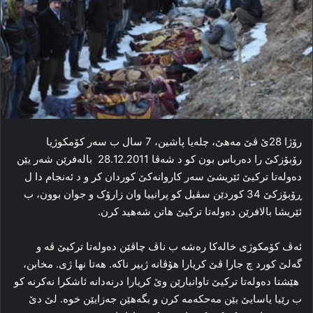
رۆژا 28ێ ڤێ مەھێ، چلەیا پاشین، 7 سال ب سەر كۆمكوژیا
رۆبۆزكێ را دەرباس بون كو د شه‌ڤا 28.12.2011 بالەفرێن شەر یێن
دەولەتا تركیێ ئێریشێ سەر كاروانەكێ كوردان كر و د ئەنجام دا ل
ڕۆبۆزکێ 34 كوردێن سڤیل کو پرانییا وان زارۆک و جوان بوون، ب
ئێریشا بالافرێن ده‌وله‌تا ترکیێ هاتن شەھید كرن.
ئەڤ كۆمكوژی خالەكا رەشە ب ناڤ چاڤێن دەولەتا تركیێ ڤە و
گەلێ كورد چ جارا ڤێ كریارا ھۆڤانە ژبیر ناكە. ھەتا نھا ژی. مخابن،
ھێشتا دەولەتا تركیێ تاوانبارێن وێ كریارا درنەدانە ئاشكرا نەكرنە كو
ب رێیا یاسایێ بێن مەحكەمە كرن و بگەھێن جەزایێن خوە. لێ دێ