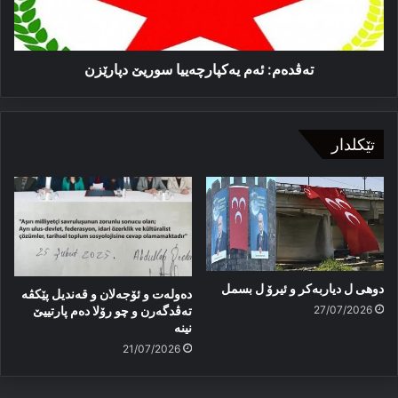
تەڤدەم: ئەم یەكپارچەییا سوریێ دپارێزن
تێکلدار
دوهی ل دیاربەکر و ئیرۆ ل بسمل
دەولەت و ئۆجەلان و قەندیل پێکڤە
27/07/2026
تەڤدگەرن و چو رۆلا دەم پارتییێ
نینە
21/07/2026