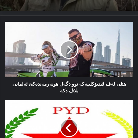
ھێلی
لەڤ
ڤیدیۆكلیپەكە
نوو
دگەل
ھونەرمەندەكێ
ئەلمانی
بلاڤ
دكە
ھێلی لەڤ ڤیدیۆكلیپەكە نوو دگەل ھونەرمەندەكێ ئەلمانی
بلاڤ دكە
تەڤدەم:
ئەم
یەكپارچەییا
سوریێ
دپارێزن