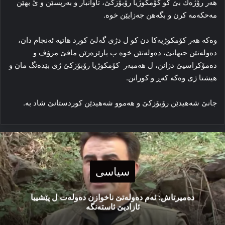
ھەر رۆژەك بێ كو كۆمكوژیا رۆبۆزكێ، تاوانبار و بەرپسێن و ێ بھێن
مەحكەمە كرن و بگەھن جەزایێن خوە.
وەكە ھەر كۆمكوژیەكا دن كو ل دژی گەلێ كورد ھاتیە ئەنجام دان،
دەولەتێن جیھانێ، دەولەتێن خوە ب پارێزەرێن مافێ مرۆڤ و
دەمۆكراسیێ دزانن، ل ھەمبەر كۆمكوژیا رۆبۆزكێ ژی بێدەنگ مان و
ھیشتا ژی وەكە كەڕ و كورانن.
جانێ شەھیدێن رۆبۆزكێ و ھەموو شەھیدێن كوردستانێ شاد بە.
سیاسی
دەمیرتاش: ئەم دەولەتێ ناخوازن دەولەت ل پێشییا
ئازادیێ ئاستەنگە