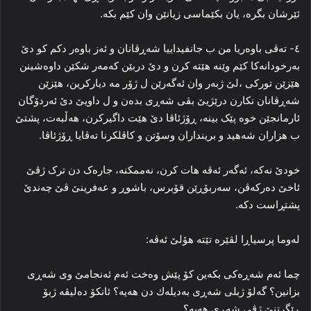
ئێرشان بگرە، یان بکێماسی زیانێن وان کێم بکە.
٤- تەڤی باوەریا من ب جانفیداییا شەڕڤانان و ئەز باوەر دكم كو دێ
بەرخودانەکا کێم وێنە ھێتە کرن و دێ دربێن کەمەر شکێن داوەشینن
ھێزێن تورکی ،لێ ژبەر وان ئەگەرێن ل ژۆر مە دیارکرین، ھێزێن
شەڕڤانان نکارن درێژیێ بڤی شەڕی بدەن و ل داویێ دێ ئەردۆگان
ئارمانجێن خوە پێک بینە، ڕۆژئاڤا دێ ھێت داگیرکرن، ھەڵبەت، پشتێ
ب ھزاران شەھید و برینداران وسۆتن و کاڤلکرنا تەڤایا ڕۆژئاڤا.
خودێ نەکە، ئەگەر ئەڤە ھات کرن، نەممکنە، جارەک دن ترک ژڤێ
ئاخێ دەرکەڤن، سەربۆڕێن قۆبرس، باشوڕ و عەفرینێ ڤێ چەندێ
پشتڕاست دکە.
لەوما پرسیاڕا لڤێرە تێتە ھۆلێ ئەڤە:
چما ئەم شەڕەکی بکەین کۆ پێش وەخت ئەم ئەنجامێ وی شەڕی
بزانین؟ گەلۆ ژبلی شەڕی بەدیلەك دن ھەیە؟ ئانکۆ دەلیڤە ژبۆ
ڕێگرتنێ ژڤی شەڕی ھەیە؟