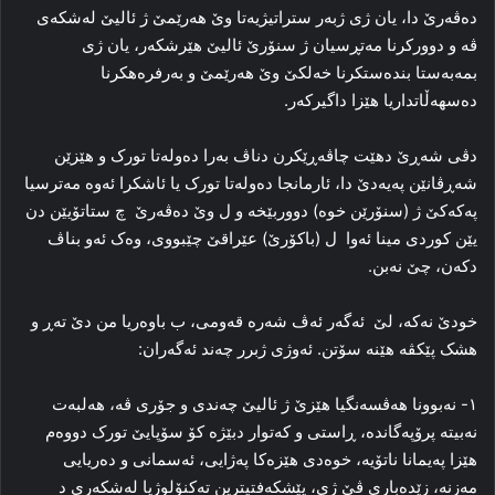
دەڤەرێ دا، یان ژی ژبەر ستراتیژیەتا وێ ھەرێمێ ژ ئالیێ لەشکەی
ڤە و دوورکرنا مەتڕسیان ژ سنۆرێ ئالیێ ھێرشکەر، یان ژی
بمەبەستا بندەستکرنا خەلکێ وێ ھەرێمێ و بەرفرەھکرنا
دەسھەڵاتداریا ھێزا داگیرکەر.
دڤی شەڕێ دھێت چاڤەڕێکرن دناڤ بەرا دەولەتا تورک و ھێزێن
شەڕڤانێن پەیەدێ دا، ئارمانجا دەولەتا تورک یا ئاشکرا ئەوە مەترسیا
پەکەکێ ژ (سنۆرێن خوە) دووربێخە و ل وێ دەڤەرێ چ ستاتۆیێن دن
یێن کوردی مینا ئەوا ل (باکۆرێ) عێراقێ چێبووی، وەک ئەو بناڤ
دکەن، چێ نەبن.
خودێ نەکە، لێ ئەگەر ئەڤ شەرە قەومی، ب باوەریا من دێ تەڕ و
ھشک پێکڤە ھێنە سۆتن. ئەوژی ژبرر چەند ئەگەران:
١- نەبوونا ھەڤسەنگیا ھێزێ ژ ئالیێ چەندی و جۆری ڤە، ھەلبەت
نەبیتە پرۆپەگاندە، ڕاستی و کەتوار دبێژە کۆ سۆپایێ تورک دووەم
ھێزا پەیمانا ناتۆیە، خوەدی ھێزەکا پەژایی، ئەسمانی و دەریایی
مەزنە، زێدەباری ڤێ ژی، پێشکەفتیترین تەکنۆلوژیا لەشکەری د