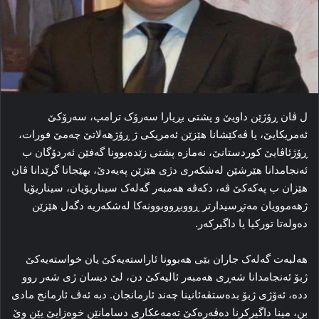
ل ڤان ڕۆژێن داویێ و پشتی بڕیارا سەرۆک ترامپ، سەرۆكێ
ئەمریكایێ، یا ڤەکێشانا ھێزێن ئەمریکی ژ ڕۆژھەلاتێ چەمێ فورات،
ڕۆژئاڤایێ کوردستانێ، نەمازە پشتی زێدەبوونا گەفێن ئەردۆگان ب
ئەنجامدانا ھێرشێن لەشکەری دژی ھێزێن پەیەدێ، بھێجاتا گرێدانا ڤان
ھێزان ب پەکەکێ ڤە، دکەڤە ھەمبەر گەلەک سیناریۆیان، سیناریۆیا
ژھەموویان مەتڕسیدارتر ڕووبڕووبوونەکا لەشکەریە دگەل ھێزێن
دەولەتا تورکیا یا داگیرکەر.
ھەلبەت گەلەک جاران بێی ھەبوونا ئاراستەیەکێ یان خواستەیەکێ
ژبۆ ئەنجامدانا شەڕی ھەمبەر ئالیەکێ دن، لێ دیسان ژی شەر روو
ددە، ئەۆژی ژبۆ بدەستڤەئانینا چەند ئارمانجان. دبە ئەڤ ئارمانج مادی
بن، مینا داگیرکرنا دەڤەرەکێ تەمەعکاری دسامانێن خوەزایێ یێن وێ