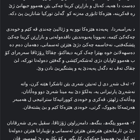
دەست دا ھەیە، کەنال و بازاڕێن کرینا چەکی یێن ھەموو جیھانێ ژێ
رە ڤەکرینە، ھێزەکا ئابۆری مەزنە كو گەلێ تورکیا شانازیێ پێ دكە.
د بەرامبەردا، پەیەدە ھێزەکا نوو یە و ژئالیێ چەندی ڤە کێم و خوەدی
چەکەکێ کێمە، نەبوونا پەیوەندیێن ناڤدەولەتی و بازاڕێن کرینا چەکێ
پێشکەفتی، نەخاسمە چەکێ دژێ ھێزێن ئەسمانی، دھەمان دەم دە
دەسھەلاتێ خوە بھێزا چەک کریە دیفاکتۆ، چڤاکا ڕۆژئاڤا سەرەرای کۆ
ب ھەموو ئاوایان دژی لەشکەرکێشی و گەفێن دەولەتا تورکە، لێ
چڤاک تەڤ نە دگەل پەیەدێ یە و پشتگیریێ نادن وێ.
٢- ئەڤ شەڕ دی ل ئەنیێن شەری یێن ئاشکرا ھێتە کرن، واتە
نەشەڕێ پارتیزانی یە، بەلکۆ دێ ببە مینا شەرێ دوو وەڵاتان،
وەڵاتەک زلھێز، ڤەکری و خوەدی کووراتیەکا ستراتیجی ل ھەمبەر
ھەرێمەکا بچووک، گرتی، خوەدی ھێزەکا کێم و بێ پشتەڤان.
٣- ھەموو پێگەھ، بنگەھ، دامەزراوێن ژۆژئاڤا، سڤیل بەری شەڕڤانان
دێ بن ئارمانجێن ھێرشێن ھێزێن ئەسمانی و تۆپبارانا ھێزێن دەولەتا
تورکیا، بێ ھەبوونا چەکەکێ کاریگەر و کۆ بکاربە ڕێ لھەمبەر ڤان