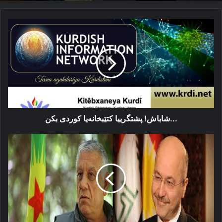
...شاباش!
پشتگرییا
کتێبخانەیا
کوردی
بکن
...شاباش! پشتگرییا کتێبخانەیا کوردی بکن
ب
رێیا
بەرھەم
صالح
پەكەكە
دچە
شامێ