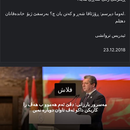
.لەوما دپرسم: ڕۆژئاڤا شەڕ و کەتن یان چ؟ بەرسفێ ژبۆ خاندەڤانان
دھێلم
ئیدریس تروانشی
23.12.2018
فلاش
مەسرور بارزانی: دڤێ ئەم هەموو ب هەڤ را
کاربکن داکو ئەڤ تاوان دوبارە نەبن