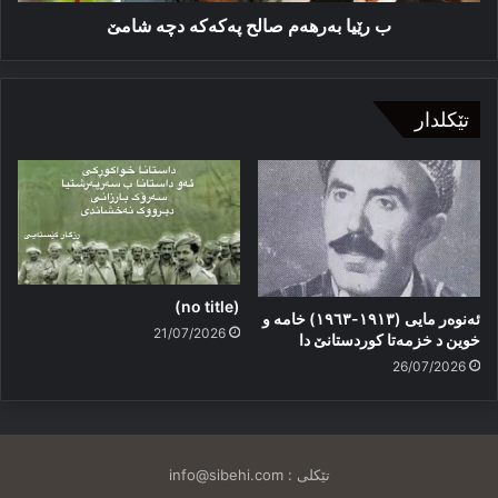
ب رێیا بەرھەم صالح پەكەكە دچە شامێ
تێکلدار
(no title)
ئەنوەر مایی (١٩١٣-١٩٦٣) خامە و
21/07/2026
خوین د خزمەتا کوردستانێ دا
26/07/2026
تێکلی :
info@sibehi.com