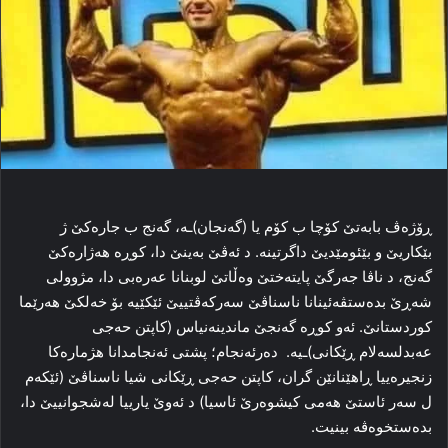
ڕۆژەڤ بابەتێ کۆچا ب کۆم یا (گەنجان)ـە، گەنج ب جارەکێ ژ
بێکاریێ و بێئومێدیێ داگرتینە. د ئەڤێ بەینێ دا، کوڕە هەژارەکێ
گەنج، د ناڤا جەرگێ پایتەختێ وەڵاتێ لوبنانا عەرەبی دا، مژوولی
شەڕێ بدەستڤەئینانا ناسناڤێ سەرکەڤتییێ ئێکێیە بۆ خەلکێ هەرێما
کوردستانێ. ئەو کوڕە گەنجێ ماندینەنیاس (کاپتن حەجی
عەبدلسەلام ڕێکانی)ـیە. دەرئەنجام؛ پشتی ئەنجامدانا هژمارەکا
زنجیرەییا ڕاهێنانێن گران، کاپتن حەجی ڕێکانی شیا ناسناڤێ (ئێکەم
ل سەر ئاستێ هەمی کیشوەرێ ئاسیا) د ئەوێ یارییا لەشجوانییێ دا،
بدەستخوەڤە بینیت.