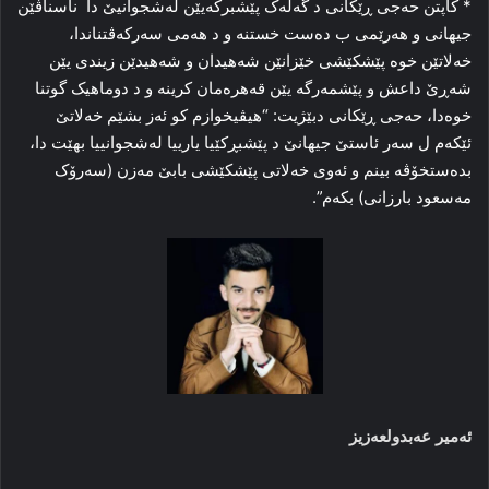
* کاپتن حەجی ڕێکانی د گەلەک پێشبرکەیێن لەشجوانیێ دا ناسناڤێن
جیهانی و هەرێمی ب دەست خستنە و د هەمی سەرکەڤتناندا،
خەلاتێن خوە پێشکێشی خێزانێن شەهیدان و شەهیدێن زیندی یێن
شەڕێ داعش و پێشمەرگە یێن قەهرەمان کرینە و د دوماهیک گوتنا
خوەدا، حەجی ڕێکانی دبێژیت: “هیڤیخوازم کو ئەز بشێم خەلاتێ
ئێکەم ل سەر ئاستێ جیهانێ د پێشبڕکێیا یارییا لەشجوانییا بهێت دا،
بدەستخۆڤە بینم و ئەوی خەلاتی پێشکێشی بابێ مەزن (سەرۆک
مەسعود بارزانی) بکەم”.
ئەمیر عەبدولعەزیز