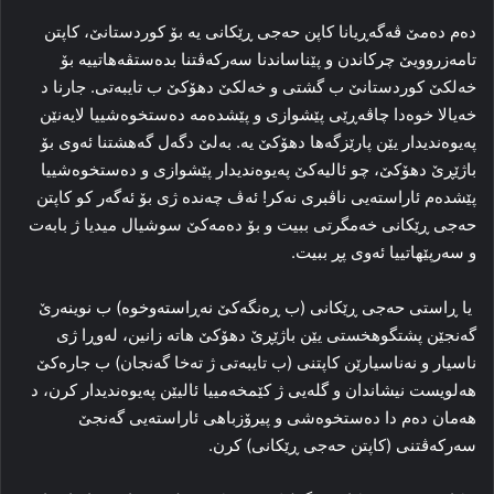
دەم دەمێ ڤەگەڕیانا کاپن حەجی ڕێکانی یە بۆ کوردستانێ، کاپتن
تامەزروویێ چرکاندن و پێناساندنا سەرکەڤتنا بدەستڤەهاتییە بۆ
خەلکێ کوردستانێ ب گشتی و خەلکێ دهۆکێ ب تایبەتی. جارنا د
خەیالا خوەدا چاڤەڕێی پێشوازی و پێشدەمە دەستخوەشییا لایەنێن
پەیوەندیدار یێن پارێزگەها دهۆکێ یە. بەلێ دگەل گەهشتنا ئەوی بۆ
باژێڕێ دهۆکێ، چو ئالیەکێ پەیوەندیدار پێشوازی و دەستخوەشییا
پێشدەم ئاراستەیی ناڤبری نەکر! ئەڤ چەندە ژی بۆ ئەگەر کو کاپتن
حەجی ڕێکانی خەمگرتی ببیت و بۆ دەمەکێ سوشیال میدیا ژ بابەت
و سەرپێهاتییا ئەوی پڕ ببیت.
یا ڕاستی حەجی ڕێکانی (ب ڕەنگەکێ نەڕاستەوخوە) ب نوینەرێ
گەنجێن پشتگوهخستی یێن باژێڕێ دهۆکێ هاتە زانین، لەوڕا ژی
ناسیار و نەناسیارێن کاپتنی (ب تایبەتی ژ تەخا گەنجان) ب جارەکێ
هەلویست نیشاندان و گلەیی ژ کێمخەمییا ئالیێن پەیوەندیدار کرن، د
هەمان دەم دا دەستخوەشی و پیرۆزباهی ئاراستەیی گەنجێ
سەرکەڤتنی (کاپتن حەجی ڕێکانی) کرن.