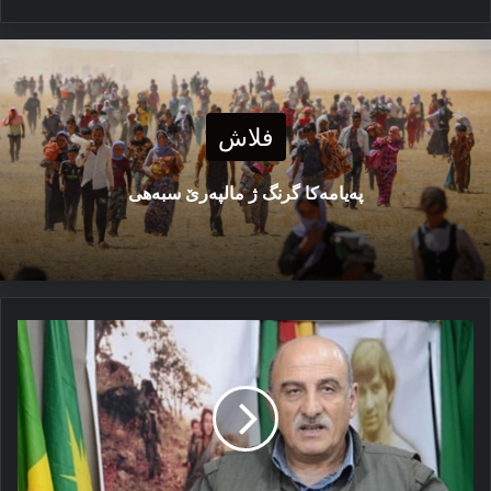
فلاش
پەیامەكا گرنگ ژ مالپەرێ سبەهی
ب
درەو
و
تێکدانێ
٤٠
سال
دەرباس