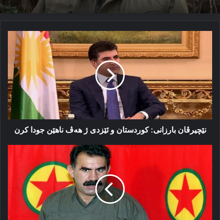
نێچیرڤان
بارزانی:
كوردستان
و
ئێزدی
ژ
ھەڤ
ناھێن
جودا
كرن
نێچیرڤان بارزانی: كوردستان و ئێزدی ژ ھەڤ ناھێن جودا كرن
پەیامەك
ڤالایە
و
ئۆجەلان
رۆل
نەمایە