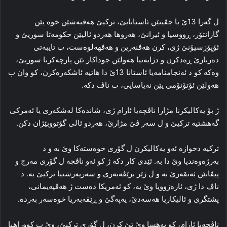
ل گه‌را 13ێ یا جڤینێن ئاستانایێ، ترکیێ هه‌ڤبه‌شێن خوه‌ یێن
گارانتۆر، ڕووسیا و ئیرانێ، هه‌روها هه‌ردو ئالیێن حکومه‌تا سوریێ و
ئۆپۆزسیۆنێ ژی، کرن هه‌ڤنه‌رین و هه‌ڤهه‌لوه‌ست، ب تایبه‌تی
ده‌ربارێ ڕه‌دکرن و دژایه‌تیا هه‌ولێن جوداکار ئێن پارچه‌کرنا سوریێ،
وه‌که‌ کو د ئه‌نجامنامه‌یا ئاستانا 13ێ دا هاتیه‌ ئاشکه‌ره‌کرن، کو وان ب
هه‌ولێن ئۆتۆنۆمی یێن نه‌یاسایی، ب ناڤ دکه‌.
ژ بۆ یه‌کالیکرنا مژارا ناڤچه‌یا ئارام ژی، شانده‌کا له‌شکه‌ری یا ئه‌مرکی
گەهشتیه‌ ترکیێ و ل سه‌ر ڤێ مژارێ، هه‌ردو ئالی گۆتووبێژان دکن.
ترکیه‌ دخوازه‌ ئه‌و یه‌کالیکرن ل گۆری خوه‌سته‌کا وێ به‌ و د
به‌رژه‌وه‌ندیا وێ دا به‌. ئێدی کار دکه‌ ژ کو ئه‌و ناڤچه‌ ل گۆری مه‌رج و
پیڤانێن ئه‌نقه‌رێ به‌ و ل ژێر برێڤه‌به‌ری و سه‌رپه‌رشتیا ترکیێ به‌. د
ناڤ دا ژی، ئاره‌زوویا وێ یه‌، کو ئه‌مریکا ده‌ست ژ هه‌ڤپه‌یمانی،
پشتگری و ئالیکاریا هەسەدێ، یەپەگێ و ڕێڤه‌به‌ریا خوه‌سه‌ر به‌رده‌.
ناڤچه‌یا ئارام، کو به‌هسا وێ تێ کرن، ل گۆری ترکیێ، وێ ب کووراهیا