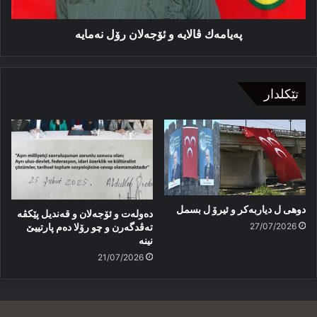
پەیامەك ڤالایە و ئۆجەلان رۆل نەمایە
تێکلدار
دوهی ل دیاربەکر و ئیرۆ ل بسمل
دەولەت و ئۆجەلان و قەندیل پێکڤە
27/07/2026
تەڤدگەرن و چو رۆلا دەم پارتییێ
نینە
21/07/2026