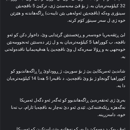
32 کیلۆمه‌تره‌یان به‌. ژ بۆ ڤێ مه‌به‌ستێ ژی، ترکیێ 5 ناڤچه‌یێن
سینۆری وه‌که‌ (ناڤچه‌یێن ئه‌وله‌هی یێن تایبه‌ت) ڕاگەهاندنه‌ و هێزێن
خوه‌ ژی ل سه‌ر سینۆر کۆم کرنه‌.
لێ ڕێڤه‌به‌ریا خوه‌سه‌ر و ڕێخستنێن گرێدایی وێ، داخواز دکن کو ئه‌و
ناڤچه‌، ب کووراهیا 5 کیلۆمه‌تره‌یان به‌ و ل ژێر ده‌ستێن ئه‌نجوومه‌نێن
خوه‌جهی به‌ و ڕۆلا سه‌ره‌که‌ ل وێ ناڤچه‌یێ یا هه‌ڤپه‌یمانیا ناڤده‌وله‌تی
به‌.
شاندیێ ئه‌مریکایێ یێ ژ بۆ سوریێ، ژ ڕووداوێ ڕا ڕاگەهاندبوو کو
کووراهیا گونجاو ژ بۆ وێ ناڤچه‌یێ، د ناڤبه‌را 5 هه‌تا 14 کیلۆمه‌تره‌یان
دا یه‌.
به‌رێ ژی ئه‌نقه‌ره‌یێ ڕاگەهاندبوو کو ئه‌گه‌ر ئه‌و دگه‌ل ئه‌مریکا
نه‌گەهژه‌ ڕێکه‌فتنه‌کێ، ئێدی ئه‌و دێ نه‌چار به‌ ناڤچه‌یا ئارام، ب ته‌نا
خوه‌، دامه‌زرینه‌.
ئه‌ڤ یه‌ک د ده‌مه‌کێ دا یه‌، کو نه‌هاتیه‌ پشتراستکرن کو ئه‌مریکا