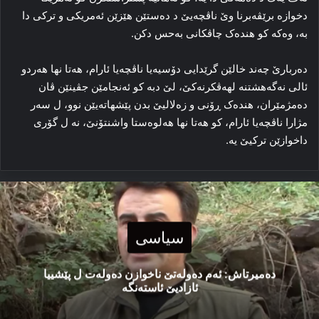
دخوازه‌ برێڤه‌برنا وێ ناڤچه‌یێ د ده‌ستێن هێزێن ئه‌مریکی و ترکی دا
به‌، وه‌که‌ کو هنده‌ک چاڤکانی به‌حس دکن.
ده‌ربارێ چه‌ند خالێن گرێدایی دۆسیه‌یا ناڤچه‌یا ئارام، هه‌تا نها هه‌ردو
ئالی نه‌گەهشتنه‌ لهه‌ڤکرنه‌کێ، لێ دبه‌ کو ئه‌نجامێن جڤینێن ڤان
ده‌مژمێران، هنده‌ک ڕۆنی و زه‌لالیێ بدن پێشهاته‌یێن نوو، ل سه‌ر
مژارا ناڤچه‌یا ئارام، کو هه‌تا نها هه‌لوه‌ستا واشنتۆنێ، نه‌ ل گۆری
داخوازێن ترکیێ یه‌.
سیاسی
دەمیرتاش: ئەم دەولەتێ ناخوازن دەولەت ل پێشییا
ئازادیێ ئاستەنگە