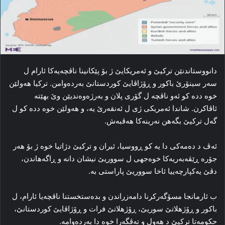
دانووستاندنێن ترکیێ و ئه‌مریکایێ ژ بۆ پێکانینا ناڤچه‌یه‌کا ئارام ل
سه‌ر سینۆرێ باکور و ڕۆژاڤایێ کوردستانێ به‌رده‌وامن. ترکیا هه‌ولێن
خوه‌ دده‌ کو ئه‌و ناڤچه‌ ل گۆری پلان و به‌رژه‌وه‌ندیێن وێ بھێتە
ئاڤاكرن. شاندا ئه‌مریکی ژی ل ئه‌نقه‌رێ یه‌، و هه‌ولێن خوه‌ دده‌ کو ل
گه‌ل ترکیێ بگەهن نه‌رینه‌کا هه‌ڤبه‌ش.
ئه‌ڤ د ده‌مه‌کی دا یه‌ کو ڕووسیا، ئیران و ترکیێ دژاتیا خوه‌ ژ بۆ هه‌ر
جۆره‌ ڕێڤه‌به‌ریه‌کا خوه‌جهی ل سووریێ نیشان دانه‌ و ڕاگەهاندن،
دڤێ یه‌کپارچه‌ییا ئاخا سووریێ پاراستی به‌.
ب ئارمانجا مسۆگه‌رکرنا دامه‌زراندن و بده‌ستخستنا ناڤچه‌یا ئارام، ل
باکور و ڕۆژهلاتێ سوریێ، ڕۆژهلاتێ فرات و ڕۆژاڤایێ کوردستانێ،
حکومه‌تا ترکیێ د هه‌ول و ته‌ڤگه‌را خوه‌ دا به‌رده‌وامه‌.