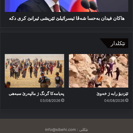
کری
دکە
هاکان فیدان بەحسا شەڤا ئیسرائیلێ ئێریشی ئیرانێ کری دکە
تێکلدار
ئێزدیۆ رابە ژ خەوێ
پەیامەكا گرنگ ژ مالپەرێ سبەهی
03/08/2026
04/08/2026
تێکلی :
info@sibehi.com