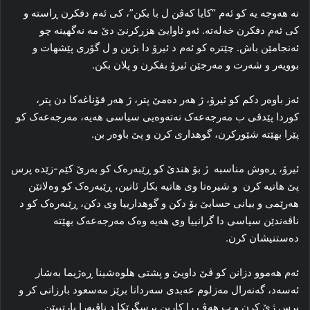
نه‌ هه‌وجه‌ یه‌ کو ئه‌م “کایا که‌ڤن ل با بکن”، کی ئه‌م دفکرن ڕاسته‌ و
کی ئه‌م دفکرن خه‌له‌ته‌. ئه‌و ئاوایێ هزرکرنێ دێ مه‌ نه‌گهینه‌ چو
ئه‌نجامێن باش. چێتره‌ کو ئه‌م د ئیرۆ دا بژین و ل گۆری پێشهات و
بوویه‌ر و شه‌رت و مه‌رجێن ئیرۆ بفکرن و پلان بکن.
ئه‌ز باوه‌ر دکم کو ئیرۆ، ژ هه‌ر ده‌مێ پتر، ژ هه‌ر قۆناغه‌کا دن پتر،
کوردا پێدڤی ب مەرجەعەک نەتەوەیی سیاسی هەیە، مەرجەعەک کو
پێرا بهێتە شێورکرن، گوهداری کرن و پێ باوه‌ر بن.
ئیرۆ، ڕه‌وش مناسبە ژ بۆ هندێ کو ڕێبه‌ره‌ک کو بەرێ کێم-زێدە پرس
پێ هاتیە کرن و شیره‌تا وی هاتیه‌ بکار ئانین، ڕێبه‌ره‌ک کو وه‌لاتێن
هه‌رێمی و بیانی حسابێ بۆ دکن و گوهدارییا وی دکن، ڕێبه‌ره‌ک کو د
ناڤه‌ندێن سیاسی دا گرانییا وی هه‌یه‌ وەک مەرجەعەک بهێتە
دەستنیشان کرن.
ئه‌م هه‌موو دزانن کو ڤێ داویێ و پشتی هلوه‌شینا ڕه‌ژیما به‌شار
ئه‌سه‌د، گه‌نه‌رال مەزلوم عه‌بدی سه‌ردانا برێز مه‌سعود بارزانی کر و
پرس ژێ کرن و ب هه‌ڤ را کارین پرسگرێکا د ناڤبه‌را پارتییێن