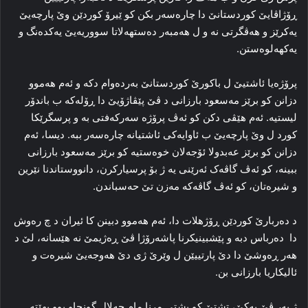
ڕۆژاڤایێ کوردستانێ دا چاره‌سه‌ر بکن کو ێیرۆ کوردێن وێ پارچەیێ
یەکرێز و هەڤگرتی نە و ل هەمبەر دەستهەلاتا سووریەیێ یەکدەنگ و
یەکهەلوەستن.
پرۆژه‌یا ئاشتیێ ل باکورێ کوردستانێ به‌رده‌وام دکه‌ و ئه‌م هه‌موو
دزانن کو برێز مه‌سعود بارزانی د ڤێ پێڤاژۆیێ دا ڕۆله‌که‌ ب باندۆر
لیستیه‌. ئه‌م هێڤی دکن کو ئه‌ڤ پرۆژه‌ سه‌رکه‌فتی به‌ و پرسگرێکا
کورد ل وێ پارچەیێ ب ئاوایه‌کی ئاشتیانه‌ چاره‌سه‌ر ببه‌. دیسا، ئه‌م
دزانن کو برێز عەبدولا ئۆجەلان خوه‌ستیه‌ کو برێز مه‌سعود بارزانی
ببینە‌، کو ئه‌ڤ گاڤه‌ک ئه‌رێنی یه‌ ژ بۆ پرسیارکرن، دانووستاندنا نێرین
و شیره‌تان، کو ئه‌ڤ گاڤه‌که‌ مه‌زن تێ حه‌سباندن.
د ده‌ربارێ کوردێن ڕۆژهلات دا، ئه‌م هه‌موو دبینن کا ئیران د چ رەوش
دا ده‌رباس دبە و پێشبینیکرنا پاشه‌رۆژا ڤێ ڕه‌ژیمێ نه‌ هێسانه‌، لێ د
هه‌ر ڕه‌وشێ دا دێ پارتییێن ل وێرێ ژی دێ هه‌وجه‌یێ شیره‌ت و
ئالیکاریا بارزانی بن.
ژ به‌ر ڤێ یه‌کێ، تشتێ کو پشتی مرنا مام جه‌لال گونجاو بوو بهێتە