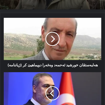
هه‌لبه‌ستڤان
خورشید
ئەحمەد
وەغەرا
دویماهیێ
کر
(ژیاننامە)
هه‌لبه‌ستڤان خورشید ئەحمەد وەغەرا دویماهیێ کر (ژیاننامە)
هاکان
فیدان
بەحسا
شەڤا
ئیسرائیلێ
ئێریشی
ئیرانێ