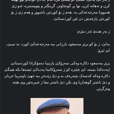
کرن و نه‌هاتە کرن، نها پر گونجاوتر، گرینگتر و پێویستتره‌، ئەو ژی
هه‌بوونا مه‌رجه‌عەکی یە، هه‌م ژ بۆ کوردێن باشوور و هه‌م ژی ژ بۆ
کوردێن پارچەیێن دن ئێن کوردستانێ.
ژ بەر هندێ ئەز دبێژم:
به‌لێ، ژ بۆ کو برێز مه‌سعود بارزانی ببه‌ مەرجەعەکێ کورد، نه‌ سبێ،
لێ ئیرۆ.
برێز مه‌سعود دکاره‌ وه‌کی سه‌رۆکێ پارتییا ده‌مۆکراتا کوردستانێ
(پەدەکە) بمینه‌، لێ چێتره‌ کو ژ سه‌رۆکاتیتا پەدەکێ ئیستفا بکه هینگێ
دکارە وەکە کەسەک بێتەرەف بە و دێ زێدەتر ببە جهێ باوەرییا حزبان
و دێ باشتر گوهداریا وی بکن دێ باشتر مفا ژ شیرەتێن وی هێتە
وەرگرتن.‌