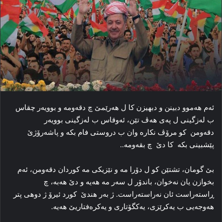
ئه‌م هه‌موو دبینن و دبهیزن کا ل هه‌رێمێ چ دقه‌ومه‌ و بوویه‌ر چقاس
ب لەزگینی ل په‌ی هه‌ڤ تێن، ئه‌وقاس ب لەزگینی بوویەر
دقەومن کو مرۆڤ نکاره‌ وان ب دروستی فام بکه‌ و پاشه‌رۆژێ
پێشبینی بکه کا دێ چ بقەومە.‌.
بێ گومان، تشتێن کو ل دۆرا مه و نێزیکی مە‌ کوردان دقه‌ومن، ئەم
بخوازن یان نەخوان، باندۆر ل سەر مه‌ هەیە و دێ هەبە، چ
ڕاسته‌راست ئان نه‌راسته‌راست. ژ به‌ر هندێ کورد ئیرۆ ژ دوهی پتر
هه‌وجه‌یی ب یەکرێزی، یەکگۆتاری و یەکرەفتاریێ هەیە.