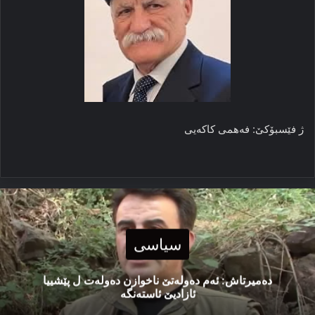
ژ فێسبۆکێ: فەهمی کاکەیی
سیاسی
دەمیرتاش: ئەم دەولەتێ ناخوازن دەولەت ل پێشییا
ئازادیێ ئاستەنگە