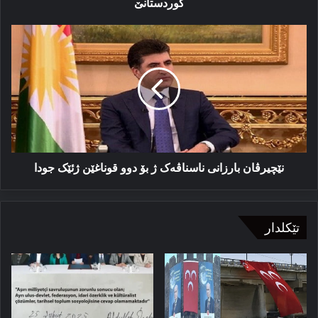
كوردستانێ
نێچیرڤان
بارزانى
ناسناڤەک
ژ
بۆ
دوو
قوناغێن
ژئێک
جودا
نێچیرڤان بارزانى ناسناڤەک ژ بۆ دوو قوناغێن ژئێک جودا
تێکلدار