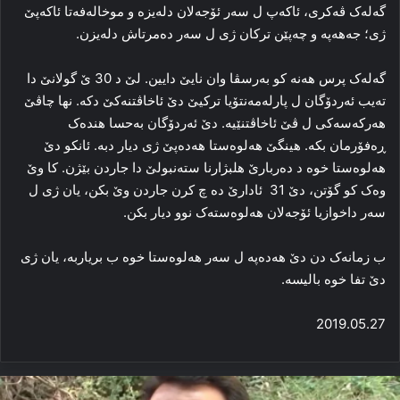
گه‌له‌ک ڤه‌کری، ئاکەپ ل سه‌ر ئۆجەلان دله‌یزه‌ و موخاله‌فه‌تا ئاکەپێ
ژی؛ جەهەپە و چه‌پێن ترکان ژی ل سه‌ر ده‌مرتاش دله‌یزن.
گه‌له‌ک پرس هه‌نه‌ کو به‌رسڤا وان نایێ دایین. لێ د 30 ێ گولانێ دا
تەیب ئه‌ردۆگان ل پارله‌مه‌نتۆیا ترکیێ‌ دێ‌ ئاخاڤتنه‌کێ دکه‌. نها چاڤێ
هه‌رکه‌سه‌کی ل ڤێ ئاخاڤتنێیه‌. دێ ئه‌ردۆگان به‌حسا هنده‌ک
ڕه‌فۆرمان بکه‌. هینگێ هه‌لوه‌ستا هەدەپێ ژی دیار دبه‌. ئانكو دێ
هه‌لوه‌ستا خوه‌ د ده‌ربارێ هلبژارنا ستەنبولێ دا‌ جاردن بێژن. کا وێ
وه‌ک کو گۆتن، دێ 31 ئادارێ ده‌ چ کرن جاردن وێ بکن، یان ژی ل
سه‌ر داخوازیا ئۆجەلان هه‌لوه‌سته‌ک نوو دیار بکن.
ب زمانه‌ک دن دێ هەدەپە ل سه‌ر هه‌لوه‌ستا خوه‌ ب بریاربه‌، یان ژی
دێ تفا خوه‌ بالیسه‌.
2019.05.27