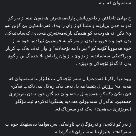
ستەنبولێ ڤە نینە.
چ بهایێ ئاخاڤتن و داخوویانیێن پارله‌مه‌نته‌رێن هەدەپێ نینە. ژ به‌ر کو
ئه‌و نه‌ جهێ بریارێنه‌ و تشتا کو ژ وان را وه‌ک فه‌رمانه‌کیێ بێ گۆتن ئه‌و
وێ دکن. نه‌ هه‌وجه‌یه‌ کو هنده‌ک پارله‌مه‌نته‌رێن هەدەپێ که‌سایه‌تیه‌کێ
بدن خوه‌ و داخوویانیا بدن. ژ به‌ر کو نه‌ خوه‌دییێ ئیراده‌یا خوه‌ نه‌. ژ
خوه‌ هه‌موویا گۆتیه‌ کو “ ئیرادا مه‌ ئۆجەلانه‌“ و وان ئه‌ڤ یه‌ک ب كریار
و پراكتیكی سەلماندیە‌. ژ بۆ وێ یا ژ وان ڕا‌ باش بلا بێده‌نگ بن و گوھ
بدن کا گه‌لۆ ئۆجەلان چ دبێژه‌ .
پێوه‌ندیا ڕاکرنا قه‌ده‌غه‌یا ل سه‌ر ئۆجەلان ب هلبژارتنا ستەنبولێ ڤە
هه‌یه‌. دێ ڕۆژێن ل پێشیا مه‌ دا‌، ئه‌ڤ یه‌ک زه‌لال ببه‌. ئاکەپ ڤه‌کری
ڤێ یه‌کێ دکه‌ کو، هەدەپە ل ستەنبولێ ده‌نگێن خوه‌ نه‌دن به‌ربژێرێ
جەهەپێ. ئه‌گه‌ر ل ستەنبولێ هەدەپە پشتگریا ئه‌کره‌م ئیمامۆگلو
(بەربژێرێ جەھەپێ) نه‌که‌ ئه‌و سه‌رناکه‌ڤه‌.
ژ به‌ر کو ئاکەپێ و ئه‌ردۆگان ب ئاوایه‌کی به‌رده‌وامیا ده‌ستهلاتا خوه‌ ب
سه‌رکه‌فتنا هلبژارتنا ستەنبولێ ڤه‌ گرێدانه‌.