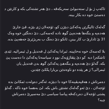
ئاکەپ ژ بۆ ل ستەنبولێ سه‌ربکه‌ڤه‌ ، دێ هه‌ر تشته‌کی بکه‌ و كارتێن د
ده‌ستێ خوه‌ ده‌ بکار بینه‌.
گه‌له‌ک ئالیگرێن پەکەکێ دبێژن کو، ئۆجەلان ژی بێژه‌، ڤێ جارێ
هەدەپە و بنگه‌ها هەدەپێ گوھ ناده‌ که‌سه‌کی، دێ ده‌نگێن خوه‌ وه‌ک
31 ێ ئادارێ ب کار بینن، ئانكو دێ دەنگ ب بەربژێرێ جەھەپێ بدە.
بلا که‌سه‌ک خوه‌ نه‌خاپینه‌. ئیرادا پەکەکێ ل قه‌ندیل و ل ئیمرالیه‌. ئێدی
ئاشكەرا دبە کو دێ پێڤاژۆیه‌ک نوو د سیاسه‌تا پەکەکێ دا‌ ده‌ست پێ
بکه‌. گه‌لۆ دێ هەدەپە و بنگه‌هێ پەکەکێ گوھ بدن قه‌ندیل یان
ئیمرالی؟ ژ هر پێده‌ دو ناوه‌ندێن بریارا پککێ چێدبن.
ده‌مرتاش د هه‌ڤپه‌یڤینه‌کا خوه‌ دا‌ دبێژه‌، ئه‌گه‌ر ده‌وله‌ت ئمکانێ بده‌
ئۆجەلان ، دێ ئه‌و گه‌له‌ک تشتێن باش بکه‌. لێ به‌هسا خوه‌ ناکه‌ ، گه‌لۆ
پشتی ئۆجەلان ده‌ردکه‌ڤه‌ پیاسا سیاسی دێ مه‌سیرێ ده‌مرتاش
چبه‌؟