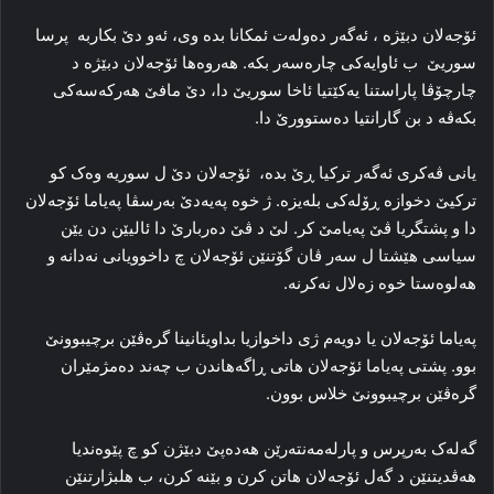
ئۆجەلان دبێژه‌ ، ئه‌گه‌ر ده‌وله‌ت ئمکانا بدە وی، ئه‌و دێ بكاربە پرسا
سوریێ ب ئاوایه‌کی چاره‌سه‌ر بکه‌. هه‌روه‌ها ئۆجەلان دبێژه‌ د
چارچۆڤا پاراستنا یه‌کێتیا ئاخا سوریێ دا، دێ مافێ هه‌رکه‌سه‌کی
بکه‌ڤه‌ د بن گارانتیا ده‌ستوورێ دا.
یانی ڤه‌کری ئه‌گه‌ر ترکیا ڕێ بده، ‌ ئۆجەلان دێ ل سوریه‌ وه‌ک کو
ترکیێ‌ دخوازه‌ ڕۆله‌کی بله‌یزه‌. ژ خوه‌ پەیەدێ به‌رسڤا په‌یاما ئۆجەلان
دا و پشتگریا ڤێ په‌یامێ کر. لێ د ڤێ ده‌ربارێ دا‌ ئالیێن دن یێن
سیاسی ھێشتا ل سه‌ر ڤان گۆتنێن ئۆجەلان چ داخوویانی نه‌دانه‌ و
هه‌لوه‌ستا خوه‌ زه‌لال نه‌کرنه‌.
په‌یاما ئۆجەلان یا دویه‌م ژی داخوازیا بداویئانینا گره‌ڤێن برچیبوونێ
بوو. پشتی په‌یاما ئۆجەلان هاتی ڕاگەهاندن ب چه‌ند ده‌مژمێران
گره‌ڤێن برچیبوونێ خلاس بوون.
گه‌له‌ک به‌رپرس و پارله‌مه‌نته‌رێن هەدەپێ دبێژن کو چ پێوه‌ندیا
هه‌ڤدیتنێن د گه‌ل ئۆجەلان هاتن کرن و بێنه‌ کرن، ب هلبژارتنێن