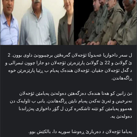
ل سه‌ر داخوازیا عەبدوڵا ئۆجەلان گه‌ره‌ڤێن برچیبوونێ داوی بوون. 2
ێ گولانێ و 22 ێ گولانێ پارێزه‌رێن ئۆجەلان دو جارا چوون ئیمرالی و
د گه‌ل ئۆجەلان جڤیان. ئۆجەلان هنده‌ک په‌یام ب ڕێیا پارێزه‌رێن خوه‌
ڕاگەهاندن.
تێ زانین کو هه‌تا هنده‌ک ده‌زگه‌هێن ده‌وله‌تێ په‌یامێن ئۆجەلان
نه‌نرخینن‌ و ئه‌رێ نه‌که‌ن په‌یام نایێن ڕاگەهاندن. یانی ب ئاوایه‌ک دن
هه‌موو په‌یامێن کو تێنه‌ ئاشکه‌ره‌ کرن ل گۆر داخوازی په‌ژراندنا
ده‌وله‌تێ یه‌.
په‌یاما ئۆجەلان د ده‌ربارێ ڕه‌وشا سوریه‌ دا، بالکێش بوو.