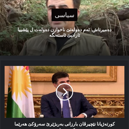
سیاسی
دەمیرتاش: ئەم دەولەتێ ناخوازن دەولەت ل پێشییا
ئازادیێ ئاستەنگە
كورتەژیانا
نێچیرڤان
بارزانی
بەربژێرێ
سەرۆكێ
ھەرێما
كوردستانێ
كورتەژیانا نێچیرڤان بارزانی بەربژێرێ سەرۆكێ ھەرێما