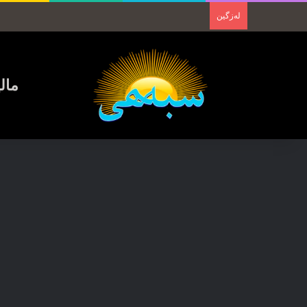
لەزگین
مال