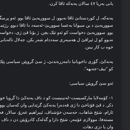
یانی به‌ریا ٤۷ سالان یەنەکە ئاڤا کرن.
یەنەکە، ل کوردستانێ ئاڤا نه‌بوو، ل سووریه‌یێ ئاڤا بوو. ئه‌و پرسگ
سووریه‌یێ د بن سیوانا بەعسا سووریێ-ئه‌سەد دا ئاڤا دبوو. رژێم
بوو. سووریه‌یێ دخواست کو ئه‌و تێک بچن. ژ بۆنا ڤێ ژی، دخواست یەن
نەبوو کو ل ئیراقێ ل هه‌مبه‌ری سه‌ددام شه‌ر بکن. جه‌لال تاله‌بان
خوه‌ ب کار بینن.
یەنەکێ، گۆری داخویانیا دامه‌زره‌ندنێ، ژ سێ گروپێن سیاسی پێک د
کو “نیڤ-جه‌بهه‌”.
ئه‌و سێ گروپێن سیاسی:
۱- کۆمه‌لایا مارکسیست-له‌نینیست کو د ناڤ یەنەکێ دا گروپا خوور
دکر. د ڤێ قۆناخێ دا ژی قه‌ده‌را یەنەکێ گرێدایی وان که‌سان بوون
ئارام، شێخ شاهاب، حه‌سه‌ن خۆشناڤ، ئیبراهیم عه‌زۆ، سالار، فه‌ر
مسته‌فا، موولازم عۆمه‌ر، شێخ دارا و گه‌له‌ک کادرۆیێن دن د ناڤ ڤ
وان یا دزی دهات.