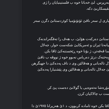
به‌رپرس. لێ خه‌باتا خوه‌ ب فلستینیایان را ژی
نڤیسکاریێ دکه‌.
هه‌ڤالێن وی ژی ل کوردستانێ و ل ده‌رڤەیی کوردستانێ به‌رپرسیاری ل سه‌ر ناڤێ ئۆتۆنۆمیا کوıردستانێ دگرن سه‌ر
ۆنۆمیا کوردستانێ ده‌رکه‌ت هۆلێ، ب هه‌ڤ را ته‌ڤگه‌راندنه‌ک
تانێ ئه‌نجاما خیانه‌تا ئیران و ئه‌مریکایێ شکه‌ست خوار، جه‌لال
ا ڤه‌قه‌تن، ژ بۆنا خوه‌ ڕێخستنه‌کێ ئاڤا بکن.
ته‌ک درێژ ده‌رباس نه‌بوو خوه‌ ژ نووڤه‌ ب ناڤێ
ال تاله‌بانی و هه‌ڤالێن وی د ناڤ پەدەکێ دا جهبگرهن
 جه‌لال تاله‌بانی و هه‌ڤالێن وی پێشنیارا پەدەکێ
‌رۆکاتیا مه‌سعوود بارزانی دا د گولانا ۱۹۷٦ێ دا شۆره‌شا نه‌ته‌وه‌یی یا گولانێ ده‌ست پێ کر.
ه‌ست ب چالاکیان کرن.
جه‌لال تاله‌بانی و هه‌ڤالێن وی ژی دیار بوو کو ژ بۆنا ڕێخستنەکێ ئاڤا بکن خوه‌ ئاماده‌ کربوون، د ۱ێ هه‌زیرانا ۱۹۷٥ێ دا