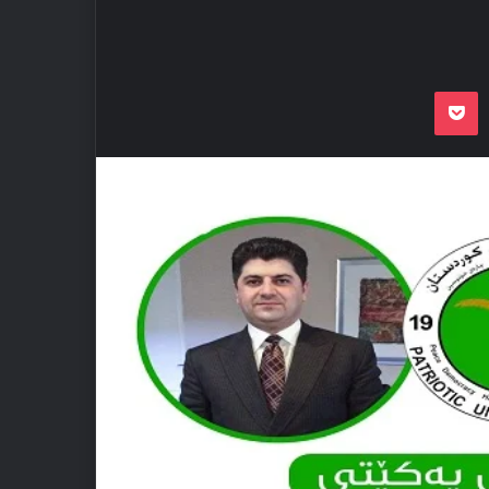
Odnoklassnik
Pocket
VKon