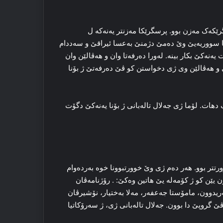
رێکه‌ک مه‌زن بوو. پرسگرێکا مه‌زنتر یەنەکە ل
ا سووریه‌یێ وێ ده‌مێ دژمنێ بەعسا ئیراقێ و سه‌ددام
ەکێ بکار بینه‌. له‌ورا ده‌رفه‌تا وان و هه‌ڤالێن وان
ی و هه‌ڤالێن وی ژی دخواستن کو ڤێ ده‌رفه‌تێ ژ بۆنا
هات. لۆما ژی جه‌لال تاله‌بانی ژ بۆنا یەنەکێ دگۆت
تتر بوو. هه‌ر ده‌م ژی وێ خوورتبوونا خوه‌ بەردەوام
 یێن کو ژ کۆمەله‌ یێ هاتین وەکێ: . رۆژنامه‌ڤان
یدوون، مامۆستا جەعفه‌ر، مه‌لا به‌ختیار، نۆشیرڤان
ێ گروپێ دا بوون. جه‌لال تاله‌بانی ژی، ژ سه‌رۆکاتیا