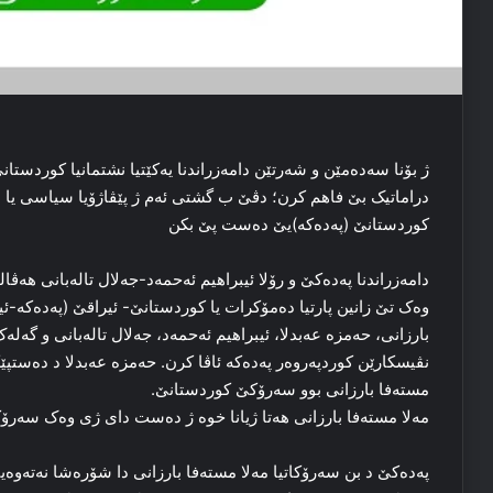
ژ بۆنا سه‌ده‌مێن و شه‌رتێن دامه‌زراندنا یه‌کێتیا نشتمانیا کوردستانێ
دراماتیک بێ فاهم کرن؛ دڤێ ب گشتی ئەم ژ پێڤاژۆیا سیاسی یا باش
کوردستانێ (پەدەکە)یێ دەست پێ بکن
دامه‌زراندنا پەدەکێ و رۆلا ئیبراهیم ئه‌حمه‌د-جه‌لال تاله‌بانی هه‌ڤال
بارزانی، حه‌مزه‌ عه‌بدلا، ئیبراهیم ئه‌حمه‌د، جه‌لال تاله‌بانی و گه‌
نڤیسکارێن کوردپه‌روه‌ر پەدەکە ئاڤا کرن. حه‌مزه‌ عەبدلا د ده‌ستپ
مسته‌فا بارزانی بوو سه‌رۆکێ کوردستانێ.
مه‌لا مسته‌فا بارزانی هه‌تا ژیانا خوه‌ ژ ده‌ست دای ژی وه‌ک سه
پەدەکێ د بن سه‌رۆکاتیا مه‌لا مسته‌فا بارزانی دا شۆره‌شا نه‌ته‌وه‌