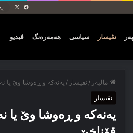
Facebook
X
پەر
نڤیسار
سیاسی
ھەمەرەنگ
ڤیدیو
مالپەر
/
نڤیسار
/
یەنەکە و ڕه‌وشا وێ یا ن
نڤیسار
یەنەکە و ڕه‌وشا وێ یا ن
قۆناخێ…