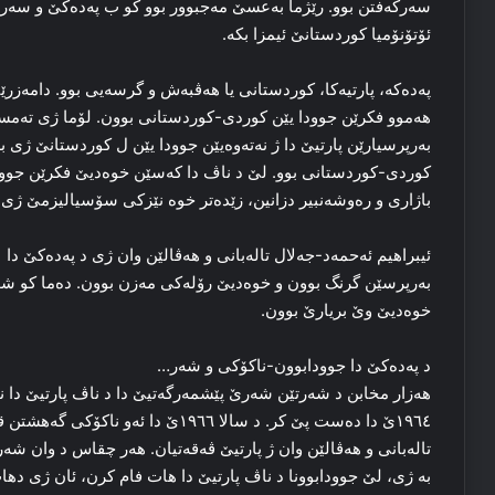
ئۆتۆنۆمیا کوردستانێ ئیمزا بکه‌.
پەدەکە، پارتیه‌کا، کوردستانی یا هه‌ڤبه‌ش و گرسه‌یی بوو. دامه‌زر
هه‌موو فکرێن جوودا یێن کوردی-کوردستانی بوون. لۆما ژی ته‌مسیلا
به‌رپرسیارێن پارتیێ دا ژ نه‌ته‌وه‌یێن جوودا یێن ل کوردستانێ ژی 
کوردی-کوردستانی بوو. لێ د ناڤ دا که‌سێن خوه‌دیێ فکرێن جوودا ه
باژاری و ره‌وشه‌نبیر دزانین، زێده‌تر خوه‌ نێزکی سۆسیالیزمێ ژی 
ئیبراهیم ئه‌حمه‌د-جه‌لال تاله‌بانی و هه‌ڤالێن وان ژی د پەدەکێ دا
به‌رپرسێن گرنگ بوون و خوه‌دیێ رۆله‌کی مه‌زن بوون. ده‌ما کو شۆره‌ش
خوه‌دیێ وێ بریارێ بوون.
د پەدەکێ دا جوودابوون-ناکۆکی و شه‌ر…
هه‌زار مخابن د شه‌رتێن شه‌رێ پێشمه‌رگه‌تیێ دا د ناڤ پارتیێ د
۱۹٦٤ێ دا ده‌ست پێ کر. د سالا ۱۹٦٦ێ دا 
تاله‌بانی و هه‌ڤالێن وان ژ پارتیێ ڤه‌قه‌تیان. هه‌ر چقاس د وان شه‌
به‌ ژی، لێ جوودابوونا د ناڤ پارتیێ دا هات فام کرن، ئان ژی ده