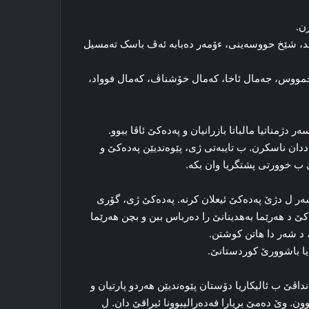
لد، شێخ حووسه‌ینی، ءۆمه‌ر دەبابە ئه‌ڤ باسک ته‌مسیل
 شێخمووس، جه‌مال ئاخا، که‌مال خۆشناڤ، که‌مال فوواد،
‌ر دژمناتیا مالباتا بازرانیان و پەدەکێ ئاڤا ببوو.
 ددان ناسکرن. ب تایبه‌تی ژی، پێوه‌ندیێن پەدەکێ و
 ب خوورتی پشتگریا وان بکه‌.
ر ل دژێ پەدەکێ ئیعلان کرنه‌. پەدەکێ ژی، گۆری
ێ د هه‌رێما به‌هدینانێ را ده‌رباس ببن و بچن هه‌رێما
د شه‌ر دا هاتن کوشتن.
 یا باشوورێ کوردستانێ.
دۆم کر. پشتی شه‌رێ که‌نداڤێ ب ئالیکاریا دۆستان پێوه‌ندیێن هه‌ردو پارتیان و
ون. وێ ده‌مێ بریارا فه‌ده‌رالیبوونا ئیراقێ دان. ل