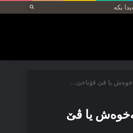
پەیدا
بکە
ه‌خوه‌ش یا ڤێ قۆناخێ…
ه‌خوه‌ش یا ڤێ