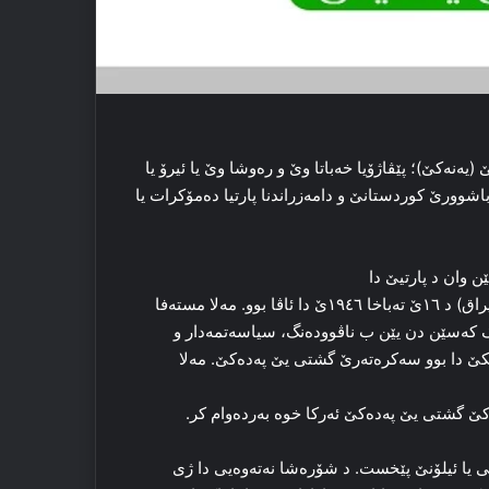
 (یەنەکێ)؛ پێڤاژۆیا خه‌باتا وێ و ره‌وشا وێ یا ئیرۆ یا
وورێ کوردستانێ و دامه‌زراندنا پارتیا ده‌مۆکرات یا
ێن وان د پارتیێ دا
وه‌ک تێ زانین پارتیا ده‌مۆکرات یا کوردستانێ- ئیراقێ (پەدەکە-ئیراق) د ۱٦ێ ته‌باخا ۱۹٤٦ێ دا ئاڤا بوو. مه‌لا مسته‌فا
له‌ک که‌سێن دن یێن ب ناڤووده‌نگ، سیاسه‌تمه‌دار و
ێکێ دا بوو سه‌کره‌ته‌رێ گشتی یێ پەدەکێ. مه‌لا
‌رۆکێ گشتی یێ پەدەکێ ئەرکا خوە بەردەوام کر.
یی یا ئیلۆنێ پێخست. د شۆره‌شا نه‌ته‌وه‌یی دا ژی