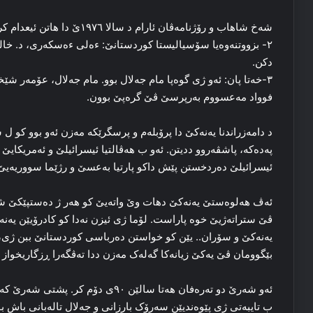
شه‌خ شاهاب و رۆژنامەڤان ئارام د سالا ۱۹۷٦ێ دا هاتن ئیعدام کرن.
۲- بزووتنەوه‌یا سۆسیالیستا کوردستانێ: ءه‌لی ءه‌سکه‌ری، د. خا
دکن.
۳-خه‌تا پان: ئه‌و ژی گوەپا مام جه‌لال بوو. مام جه‌لال، عۆمه‌ر
فوواد مەعسووم به‌رپرسێ ڤێ گرەپێ بوون.
د دامه‌زراندنا یەنەکێ دا پرۆبله‌م و پرسگرێکه‌ مه‌زن ئه‌و بوو کو ل سه
پەدەکە، پاشڤه‌روو ددیتن. ئه‌و ب هه‌ڤالتیا ئیسرائیلێ و ئه‌مریکایێ
ئیسرائیلێ ده‌ردخستن پێش داکو پارتیا بەعسێ و رژێما سووریه‌یێ
ئه‌ڤ هەلوەستێ یەنەکێ دهات وێ واته‌یێ کو هەر ژ دەستپێکێ شە
ڤێ ستراته‌ژیێ خوه‌ پاراست. لۆما ژی ئیزن نه‌دا کو کادرۆیێن یەنەک
یەنەکێ و سۆران.. یێن کو خواستن ده‌رباسی کوردستانێ ببن ژی، 
بێگوومان ڤێ یه‌کێ زیانەکا گەلەک مه‌زن ددا ته‌ڤگه‌را ڕزگاریخواز
ئه‌و شه‌رێ دو تەره‌فان هه‌تا سالێن ۹۰ی 
ب تایبه‌تی ژی پێوه‌ندیێن سه‌رۆک بارزانی و جه‌لال تاله‌بانی باش بو