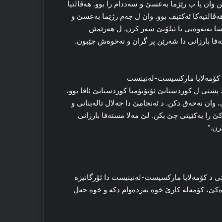
الێن وان یا ب رێژما بەعسێ و سه‌ددام را بوو. هه‌ڤالتیا
‌ڤالتیه‌کا ئەکتیف بوو. وان ل جه‌م رژێما بەعسێ و
 نه‌ته‌وه‌یی یا ئیلۆنێ شه‌ر کرن. ل هه‌رێمێن
ه‌فا بارزانی دا شه‌رێن پر گران و نه‌خوه‌ش چێبون.
یا کۆمه‌لایا مارکسیست-له‌نینست
مانا ۱۱ێ ئادارا ۱۹۷۰ێ بەردەوام بوون. پشتی ل کوردستانێ ئۆتۆنۆمیا کوردستانێ ئاڤا بوو،
 وان نه‌حه‌ق دکن. د ئه‌نجامێ دا جه‌لال تاله‌بنانی و
کێ را یه‌کێیتی چێ بکن. لێ مه‌لا مسته‌فا بارزانی
گرن.”
ڤه‌شارتی د کۆمه‌لایا مارکسیست-له‌نینیست دا ئۆرگانیزه‌
دەکێ، کۆمه‌له‌ کارێ خوه‌ بەردەوام دکە و خوه‌ حەل