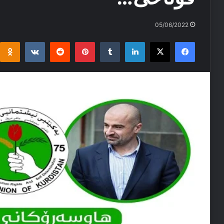
05/06/2022
i
takte
Reddit
Pinterest
Tumblr
LinkedIn
Facebook
X