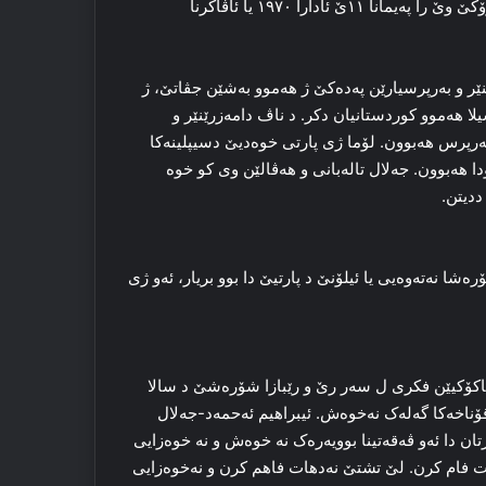
سه‌رکه‌فتن بوو. رێژما بەعسێ مه‌جبوور بوو کو ب پەدەکێ و سه‌رۆکێ وێ را په‌یمانا ۱۱ێ ئادارا ۱۹۷۰ یا ئاڤاکرنا
ێنێر و به‌رپرسیارێن پەدەکێ ژ هه‌موو به‌شێن جڤاتێ، ژ
 هه‌موو کوردستانیان دکر. د ناڤ دامه‌زرێنێر و
به‌رپرس هه‌بوون. لۆما ژی پارتی خوه‌دیێ دسیپلینه‌کا
ه‌بوون. جه‌لال تاله‌بانی و هه‌ڤالێن وی کو خوە
ددیتن.
ا نه‌ته‌وه‌یی یا ئیلۆنێ د پارتیێ دا بوو بریار، ئه‌و ژی
ا ناکۆکیێن فکری ل سەر رێ و رێبازا شۆره‌شێ د سالا
ئەو ناکۆکی گەهشتن قۆناخه‌کا گه‌له‌ک نه‌خوه‌ش. ئیبراهیم ئه‌حمه‌د-جه‌لال
رتان دا ئەو ڤەقەتینا بوویەرەک نه‌ خوه‌ش و نه‌ خوه‌زایی
ات فام کرن. لێ تشتێ نه‌دهات فاهم کرن و نه‌خوه‌زایی