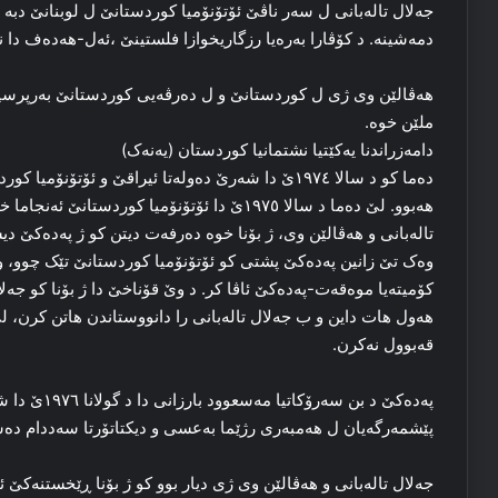
جه‌لال تاله‌بانی ل سه‌ر ناڤێ ئۆتۆنۆمیا کوردستانێ ل لوبنانێ دبه‌ 
دمه‌شینه‌. د کۆڤارا بەرەیا رزگاریخوازا فلستینێ ،ئه‌ل-هه‌ده‌ف دا 
ملێن خوه‌.
دامه‌زراندنا یه‌کێتیا نشتمانیا کوردستان (یەنەک)
ده‌ما کو د سالا ۱۹۷٤ێ دا شه‌رێ ده‌وله‌تا ئیراقێ و ئۆت
هه‌بوو. لێ ده‌ما د سالا ۱۹۷٥ێ دا ئۆتۆنۆمیا کوردس
تاله‌بانی و هه‌ڤالێن وی، ژ بۆنا خوه‌ ده‌رفه‌ت دیتن کو ژ پەدەکێ دیس
وه‌ک تێ زانین پەدەکێ پشتی کو ئۆتۆنۆمیا کوردستانێ تێک چوو، وه‌خ
کۆمیته‌یا موەقەت-پەدەکێ ئاڤا کر. د وێ قۆناخێ دا ژ بۆنا کو جه‌ل
هه‌ول هات داین و ب جه‌لال تاله‌بانی را دانووستاندن هاتن کرن، لێ
قه‌بوول نه‌کرن.
پەدەکێ د بن سه
پێشمه‌رگه‌یان ل هه‌مبه‌ری رژێما بەعسی و دیکتاتۆرتا سه‌ددام د