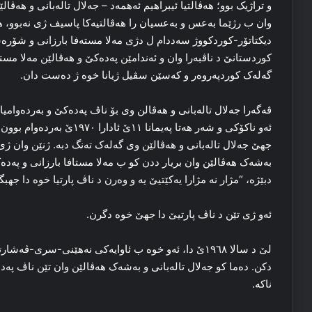
و تراژیک بوو؛ هه‌ڤالتیا ئیبراهیم ئه‌همه‌د – جه‌لال تاله‌بانی و هه‌ڤ
وان ب رژێما بەعس و بەعسیان را هه‌ڤالتیه‌کا پاسیف ژی نه‌بوو، هه
دیکتاتۆر-کوردکووژ سه‌ددام ل دژی مه‌لا مسته‌فا بارزانی و شۆره‌شا
کوردستانێ د ناڤبه‌را وان و ئه‌ندامێن پەدەکێ و هه‌ڤالێن مه‌لا مست
گه‌له‌ک کوردپه‌روه‌ر و که‌سێن سڤیل ژیانا خوه‌ ژ ده‌ست دان.
ڤه‌گه‌را جه‌لال تاله‌بانی و هه‌ڤالن وی بۆ ناڤ پەدەکێ و بەردەوام
ئه‌و ناکۆکی و شه‌ر هه‌تا په‌ی
جهێ جه‌لال تاله‌بانی و هه‌ڤالێن وی گه‌له‌ک ته‌نگ دبه‌. ژنێن وان ژی،
به‌شه‌ک هه‌ڤالێن وان بریار ددن کو ب مه‌لا مستافا بارزانی و پەدە
دبێژه‌، “مژار نه‌ مژارا یه‌کێتیێ یە و وه‌رن د ناڤ پارتیا خوه‌ دا جهب
ئه‌و ژی تێن د ناڤ پارتیێ دا جهێ خوه‌ دگرن.
لێ د سالا ۱۹٦۸ێ دا، ئەو خوه‌ ب ئاوایه‌کی نه‌هێنی-سری-
دکن. ده‌ما کو جه‌لال تاله‌بانی و به‌شه‌ک هه‌ڤالێن وان تێن ناڤ پە
ناکه‌.