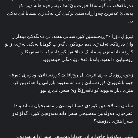
ده‌رناکه‌ڤه‌، ب گومانه‌کا خورت وێ ئه‌ڤ به‌. ژخوه‌ هاته‌ دیتن کو
پەیەدێ عه‌فرین چه‌وا ڕاده‌ستێ ترکیێ کر، ئه‌ڤ ژی نیشانا ڤێ یه‌کێ
یه‌.
ئیرۆ ل دۆرا ۳۰ ڕێخستنێن کوردستانی هه‌نه‌. لێ ده‌نگه‌کێ تیندار ژ
وان ده‌رناکه‌. ئه‌ڤ ژی دده‌ خویاکرن، گه‌ر ب گومانا به‌لکی به‌ ژی، ژ بۆ
کوردستانا مه‌زن په‌یمانه‌ک د ناڤبه‌را کوردا، ترکیه‌، ئه‌مه‌ریکا و
ڕوسیایێ دا هه‌یه‌. یانه‌نا، ئه‌ڤ بێده‌نگی چێنه‌دبوو.
ژخوه‌ ڕۆژه‌ک به‌ری ئێریشا ل ڕۆژاڤایێ کوردستانێ، وه‌زیرێ ده‌رڤه‌
چوو باشوورێ کوردستانێ و ب مه‌سعوود بارزانی ڕا هه‌ڤدیتن کر.
هێژی دیار نه‌بوویه‌ کو ناڤه‌رۆکا وێ سه‌ردانێ چ بوو.
سلتان سه‌لاحه‌دین کوردی ده‌ما قودسێ ژ مه‌سیحیان ستاند و دا
عه‌ره‌بان، ده‌وله‌تێن مه‌سیحی سه‌زا دانه‌ نه‌ته‌وه‌یێ کورد. گه‌لۆ ئه‌و
سه‌زا هێژی ددۆمینه‌؟
پشتی بنکه‌فتنا خاچپارێزان، جیهانا مه‌سیحی سه‌زا دایه‌ نه‌ته‌وه‌یێ