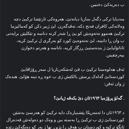
ب ده‌ربه‌کێ دختمن.
مه‌دیایا ترکی دگه‌ل سازیا دیانه‌تێ، هه‌روه‌کی ئارتێشا ترکیێ دچه‌
وه‌لاته‌کی کافران فەتح دکه‌، ته‌ڤدگه‌رن. لێ ژبیر دکن کو که‌مالیزما
ترکیێ هه‌موو نه‌ته‌وه‌یێن کو پێ ڕا شه‌ر کرنه‌ دناسه‌ و تێکلیێن برایه‌تی
ب وان ڕا داتینه‌، لێ نه‌ته‌وه‌یێ کورد کو به‌رگری ل ترکیێ کریه‌،
ئاناتۆلیایێ ژ بنده‌ستیێ ڕزگار کریه‌، ناناسه‌ و هه‌رتم دخوازن
بپه‌رچقینن.
ئه‌ڤ هه‌لوه‌ستا ترکیێ ب ڤێ له‌شکه‌ربازیا ل سه‌ر ڕۆژاڤایێ
کوردستانێ گه‌له‌ک پرسێن بالکێش ژی ب خوه‌ ڕه‌ تینه‌ هۆلێ. هندەک
ژ وان ئه‌ڤن:
. گه‌لۆ پرۆژه‌یا ۱۹٦۳ئان دێ بکه‌ڤه‌ ژیانێ؟
د ۱۹٦۳ئان دا ئه‌مه‌ریکا پێشنیاره‌ک دایه‌ ترکیێ کو هه‌رسێ به‌شێن
کوردستانێ ژی ب ترکیێ ڕا به‌سته‌ ببن و وه‌ک دو ده‌وله‌تێن فه‌ده‌رال
ئانگۆ ترکیه‌ و کوردستان ب هه‌ڤ ڕا بژین. نها ژ به‌ر کو ده‌نگه‌کێ زێده‌