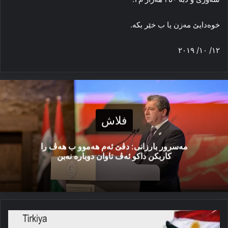
خوه‌دایێ مه‌زن یا ب خێر بکه‌.
۱۲/ ۱۰/ ۲۰۱۹
فلاش
مەسرور بارزانی: دڤێ ئەم هەموو ب هەڤ را
کاربکن داکو ئەڤ تاوان دوبارە نەبن
خەتا
نەتەوەیی