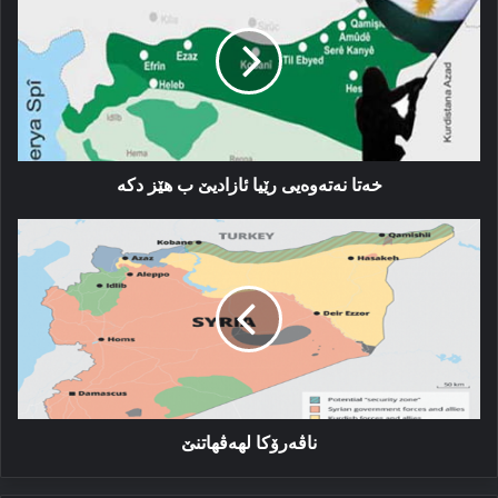
رێیا
ئازادیێ
ب
هێز
دکە
خەتا نەتەوەیی رێیا ئازادیێ ب هێز دکە
ناڤەرۆکا
لهەڤهاتنێ
ناڤەرۆکا لهەڤهاتنێ