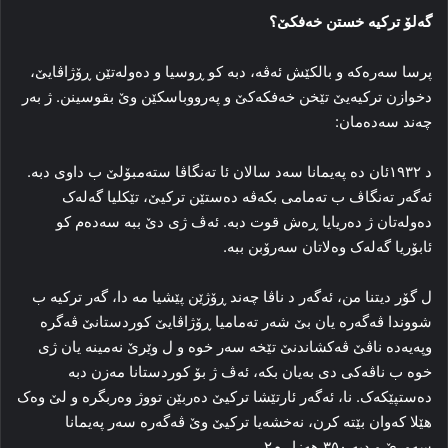
گه‌لۆ ترکیه‌ خستن خەفکێ؟
پرسا سه‌ره‌که‌ و بالکێش ئه‌ڤه‌، دبه‌ کو ڕوسیا و ده‌وله‌تێن ڕۆژاڤایێ،
دخوازن ترکیه‌یێ تێخن خەفکەکێ و په‌رووباسکێن وێ بقوسینن. ژ به‌ر
چه‌ند سه‌ده‌مان:
د ۱۹۳۲ئان ده‌ په‌یمانا سه‌د سالان ئا ته‌نگاڤا سته‌مبۆلێ ب داوی دبه‌.
ئه‌گه‌ر ته‌نگاڤ ب ته‌مامی بکه‌ڤه‌ ده‌ستێن ترکیێ، تێکلیا گه‌له‌ک
ده‌وله‌تان ژ ده‌ریایا ڕه‌ش قوت دبه‌. ئه‌ڤ ژی دێ ببه‌ سه‌ده‌م کو
ئابۆریا گه‌له‌ک وه‌لاتان سه‌رۆبن ببه‌.
ل گۆر دیتنا من، ئه‌گه‌ر د ناڤا چه‌ند ڕۆژێن پێشیا مه‌ دا، گه‌ر ترکیه‌ ب
شووندا ڤه‌گه‌ره‌ یان بێ شه‌ر ته‌مامیا ڕۆژاڤایێ کوردستانێ ڤه‌گره‌
وپەیەدە ناڤێ ڤه‌کشاندنێ تێخه‌ سه‌ر خوه‌ و ل وێرێ نه‌مینه‌ یان ژی
خوه‌ ب ناڤه‌کی دی به‌یان بکه‌، ئه‌ڤ ژ بۆ کوردستانا مه‌زن دبه‌
ده‌ستپێکه‌ک. نا، ئه‌گه‌ر ئارتێشا ترکیێ ده‌ربێن تووژ وه‌ربگره‌ و لێ وه‌ک
هێلا که‌وان بێته‌ کرن، نه‌خشه‌یا ترکیێ وێ ڤه‌گه‌ره‌ سه‌ر په‌یمانا
سه‌ورێ و دبه‌ ۳٥۰ هه‌زار م۲.