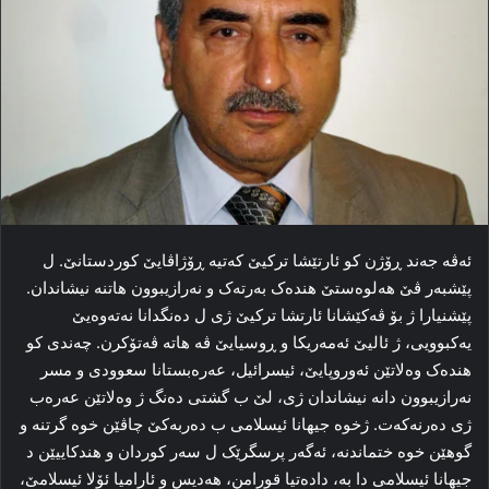
ئه‌ڤه‌ جەند ڕۆژن کو ئارتێشا ترکیێ که‌تیه‌ ڕۆژاڤایێ کوردستانێ. ل
پێشبه‌ر ڤێ هه‌لوه‌ستێ هندەک به‌رته‌ک و نه‌رازیبوون هاتنه‌ نیشاندان.
پێشنیارا ژ بۆ ڤه‌کێشانا ئارتشا ترکیێ ژی ل ده‌نگدانا نه‌ته‌وه‌یێ
یه‌کبوویی، ژ ئالیێ ئه‌مه‌ریکا و ڕوسیایێ ڤه‌ هاته‌ ڤه‌تۆکرن. چه‌ندی کو
هندەک وه‌لاتێن ئه‌وروپایێ، ئیسرائیل، عه‌ره‌بستانا سعوودی و مسر
نه‌رازیبوون دانه‌ نیشاندان ژی، لێ ب گشتی ده‌نگ ژ وه‌لاتێن عه‌ره‌ب
ژی ده‌رنه‌که‌ت. ژخوه‌ جیهانا ئیسلامی ب ده‌ربه‌کێ چاڤێن خوه‌ گرتنه‌ و
گوهێن خوه‌ ختماندنه‌، ئه‌گه‌ر پرسگرێک ل سه‌ر کوردان و هندکاییێن د
جیهانا ئیسلامی دا به‌، داده‌تیا قورامن، هه‌دیس و ئارامیا ئۆلا ئیسلامێ،