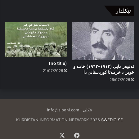
تێکلدار
(no title)
ئەنوەر مایی (١٩١٣-١٩٦٣) خامە و
21/07/2026
خوین د خزمەتا کوردستانێ دا
26/07/2026
تێکلی :
info@sibehi.com
KURDISTAN INFORMATION NETWORK 2026
SWEDIG.SE
Facebook
X