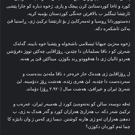
کورد و ئاخا کوردستانێ کرن پیچک و پاری. ژخوه‌ دیاره‌ کو جارا پێشی
ئارتێشا ئینگلیز ب بالافرێن جه‌نگی کوردستان بۆمبه‌ کریه‌.
ده‌ستووردانا ڕوسیا و ئه‌مه‌رکایێ ژ بۆ ئارتێشا ترکیێ ژی، ڕاستیا ڤێ
یه‌کێ ئاشکه‌ره‌ دکه‌.
ژخوه‌ مه‌ژیێ جیهانا ئیسلامی ناشخوله‌ و پێشیا خوه‌ نابینه‌. گه‌له‌ک
شه‌رێن کو د ناڤا بسلمانان دا چێدبن، ڕۆژاڤایی چه‌کێن تووژ دفرۆشن
هه‌ردو ئالیان ژی دا هه‌ڤوودو ڕند بکوژن. میناکێن ڤێ پر هه‌نه‌.
ل ڕۆژاڤایێ ژی هندەک جار خره‌جر د ناڤا مله‌تێ بنده‌ست و
سه‌رده‌ست دا چێدبه‌. لێ هه‌ری زێده‌، هه‌شت ڕۆژ ددۆمینه‌. لێ
شه‌رێ ئیران و عیراقێ، هه‌شت سال (۲.۹۲۰ ڕۆژ) دۆماند.
ئه‌ڤه‌ دوسه‌د سالن کو نه‌ته‌وه‌یێ کورد ل هه‌مبه‌ر ئیران، عه‌ره‌ب و
ترکیێ شه‌ر دکه‌. ب هه‌زارێ هه‌زاران کورد و گه‌ر هندک به‌ ژی، ب
ده‌هێ هه‌زاران ئه‌و ژی هارنه‌ کوشتن. دیسا ژی که‌س ژ وان نابێژه‌ کا
چما ئه‌م کوردان دکوژن؟