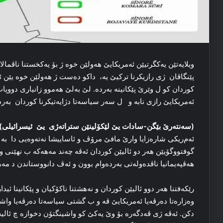
ویلایه‌تێن یه‌کگرتیێن ئەمریكایێ هه‌ولێن خوه‌ ژ بۆ یه‌کخستنا ناڤم
پێنگاڤان ژی رازیکرنا ترکیێ یه‌، داکو دەست ژ هه‌ولێن خوه‌ یێن ئێ
کوردان کو ل وێرێ پێکانینه‌ به‌رده‌. لێ به‌لێ هه‌موو زانیاری دووپ
ئەمریكایێ رازی نابە و ل سەر سیاسەتا دژایه‌تیكرنا کوردان به‌رده‌
(سەنتەرێ بێگن-سادات یێ لێكۆلینێن ستراتەژی یێ ئیسرائیلی)
ئەم‌ریکی شارەزایا وارێ مافێ مرۆڤ و ئاساییشا نه‌ته‌وه‌یی دا به‌لا
گوفتووگۆیێن هه‌ر دو ئالیێن کوردان ئه‌ڤه‌ چه‌ند مه‌هه‌که ب نھێ
ھەڤپەیمانیا ناڤدەولەتی بەردەوام بوون و ئەڤ دانووستاندن د مەھ
رێکه‌فتنا هه‌ر دوو ئالیێن کوردان و نه‌هشتنا ناکۆکیان و پێکانینا ئید
وه‌زاره‌تا ده‌رڤه‌یا ئەمریكایێ ڤە و ب گشتی سیاسه‌تا ده‌رڤه‌یا و
دکن. ئه‌ڤه‌ ژی ڤه‌دگه‌رە بۆ وێ یه‌کێ کو واشینگتۆن دخوازه‌ چ ئال