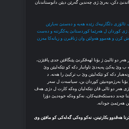
اندنێ دکن، به‌رێ ژی چه‌ندین گه‌رێن دیێن دانوستاندنان
الۆزی دلگارنیەك زێدە ھەیە و دەستێ نەیارێن
ەرێ ژی كوردان ل ھەرێما كوردستانێ یەكگرتنە و دەست
ش كرن و ھەموو ھەولێن وان ژناڤبرن و زیانەكا مەزن
ھەر دو ئالیێ ژ بۆنا لھەڤكرنێ پێنگاڤێن جدی پاڤێژن،
 ب وێ یەكێ پەیەدێ تاوانبار دكە كو تێكەلیێن وێ
بار دكە كو تێكەلیێن وێ ب تركیێ را ھەنە. د
ژ بۆنا بەرژەوەنیێن كوردان بن، سیاسەت ل سەر
 ژی ھەر دو ئالی ڤان تێكەلیان وەكە كارت ل دژی ھەڤ
تنا چەند دەستكەفتیەكان، نەكو وەكە خوەدیێ دۆزا
ن ھەرێمێ جودانە.
نا هه‌ڤدوو بکارتینن، نه‌کو وه‌کی گه‌له‌کی كو‌ مافێن وی