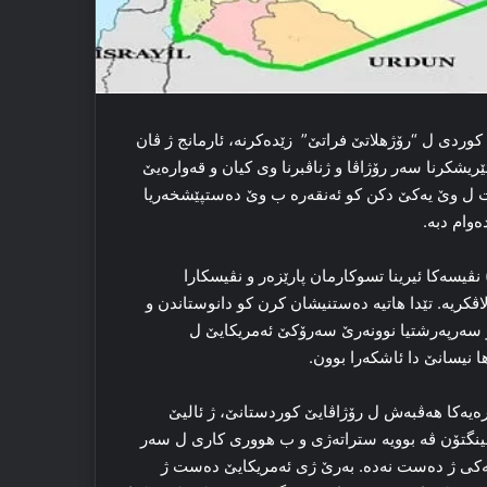
الا کوردی ل “رۆژهلاتێ فراتێ” زێده‌کرنە، ئارمانج ژ ڤان
ریشکرنا سه‌ر رۆژاڤا و ژناڤبرنا وی کیان و قه‌واره‌یێ
ات ل وێ یه‌کێ دکن کو ئه‌نقه‌ره‌ ب وێ ده‌ستپێشخه‌ریا
وام دبه‌.
نڤیسەكا ئیرینا تسوکا‌رمان پارێزه‌ر و نڤیسکارا
ڤکریه‌. تێدا هاتیه‌ ده‌ستنیشان کرن كو دانوستاندن و
نی و سەرپەرشتیا نوونەرێ سەرۆكێ ئەمریكایێ ل
ا نیسانێ دا ئاشكەرا بوون.
اره‌یه‌کا‌ هه‌ڤبه‌ش ل رۆژاڤایێ کوردستانێ، ژ ئالیێ
اشینگتۆن ڤه‌ بوویه‌ ستراته‌ژی و ب هووری کاری ل سه‌ر
یه‌کی ژ ده‌ست نه‌ده‌. به‌رێ ژی ئەمریكایێ ده‌ست ژ