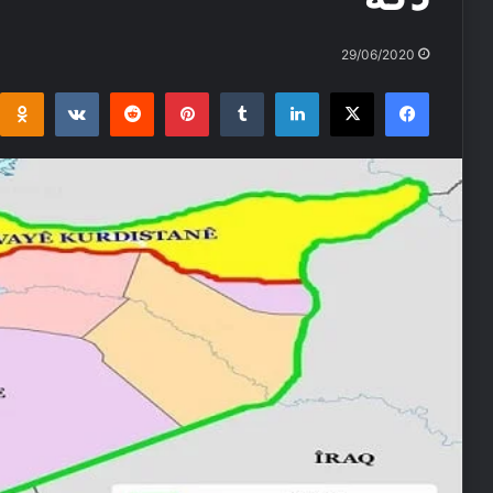
29/06/2020
i
takte
Reddit
Pinterest
Tumblr
LinkedIn
Facebook
X