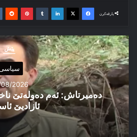
it
nterest
Tumblr
LinkedIn
Facebook
X
پارڤەکرن
پێش
سیاسی
/08/2026
دەمیرتاش: ئەم دەولەتێ ناخ
ئازادیێ ئاس