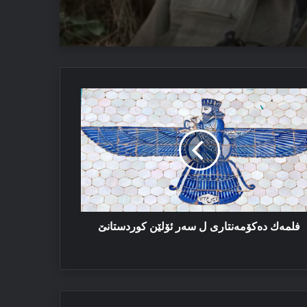
یێ ئاستەنگە
مەك
ئێزدیان دا
كۆمەنتاری
ر
لێن
ردستانێ
فلمەك دەكۆمەنتاری ل سەر ئۆلێن كوردستانێ