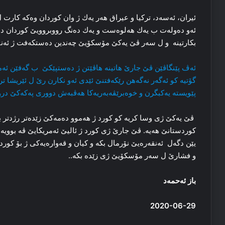
ئیران، ئەسەد، تركیا و عیراق ھەر یەك ژ وان كوردان وەكە كارت 
ئەو دەولەت ب یەك ھەلوەست و یەك دەنگ رووبروویێ كوردان دبن
بكارتینە و ل سەر ڤێ یەكێ مۆسكۆیێ چەندین دەستكەفت ژ ئەنق
ئه‌ڤ پێنگاڤێن ڤێ جارێ هاتینه‌ ھاڤێتن ژ ده‌ستپێکێ ‌ ب گه‌فێن ئەم
گۆتیه‌ کو ئه‌گه‌ر نه‌گەهن رێکه‌فتنێ ئێدی ئه‌و نکارن رێ ل ئێریشا 
پێویسته‌ یه‌کبگرن و خوه‌برێڤه‌به‌ریه‌کا هه‌ڤبه‌ش دووری پەکەکێ 
ڤێ یەكێ‌ ژی وسا کریه‌ كو کورد ژ هه‌موو ده‌مه‌کێ زێده‌تر رژدتر بن،
کوردستانێ هه‌یه‌. ڤێ جارێ ژی کورد ژ ئالیێ ئەمریكایێ ڤه‌ بوویه‌ ک
یێن دگەل ئه‌نقه‌رەیێ‌ نۆرمال بکه‌ و کیان و قه‌واره‌یه‌كی ژ بۆ ک
و فشارێ ل سەر مۆسكۆیێ ژی زێدە بكە..
باز ئه‌حمه‌د
2020-06-29