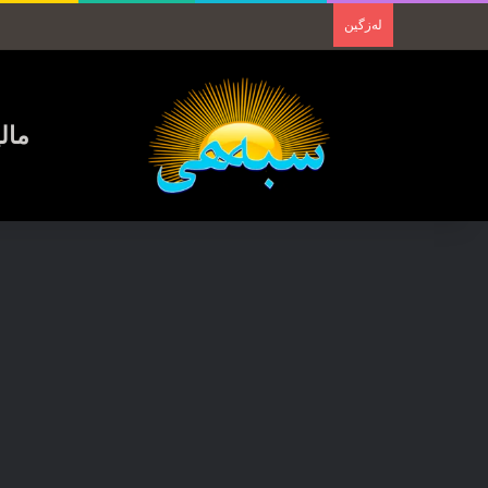
لەزگین
مال