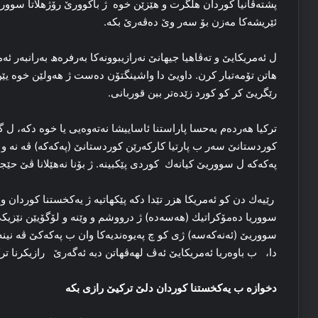
پشته‌ڤانیا کوردان هلگرت و هێزێن خوە ژ باکوورێ رۆژهلاتا سووری
ئێریشه‌کا‌ مه‌زن بۆ سەر وێ دەڤەرێ بكە.
ل ئەمریكایێ و ته‌ڤاهیا جیهانێ نه‌رازیبوونه‌کا بەرفرەھ به‌رانبه‌ر
هاتن تۆمه‌تبار کرن. داویێ دا واشینگتۆن دەست ژ هه‌ولێن خوه‌ یێ
رێگریێ کر کو کورد زێده‌تر ببن قوربانی.
تركیا هه‌رده‌م به‌حسا پاراستنا ئاساییشا نه‌ته‌وه‌یی یا خوه‌ دکه‌، 
كوردستانێ سه‌ر ب پارتیا كاركەرێن كوردستانێ (پەکەکە) ڤە نه‌ و 
پەكەكە ل سووریێ كیانەك كوردی پێكبینە. ژ بۆنا نەھێلانا ڤێ حێج
رێیەك دن کو ئەمریكا هزر تێدا دكە پێکهاتیه‌ ژ یه‌کخستنا کوردان و 
سووریا دەمۆكراتیك (هەسەدە) ژ درووشم و وێنه‌ و لۆگۆیێن نێزیکی 
سووریێ (ئەنەكەسە) ژی کو چ په‌یوه‌ندیه‌کا‌ وان ب پەکەکێ ڤه‌ نینه‌
دا، ‌ ب باوه‌ریا ئەمریكایێ ئەڤ لھەڤھاتن دبە ئەگەرێ رازیکرنا ترکیێ
دخوازە ب یه‌کخستنا کوردان دلێ ترکیێ رازی بکه‌