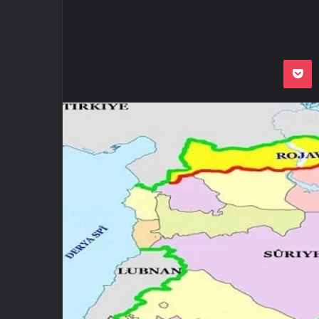
Odnoklassnik
Pocket
VKon