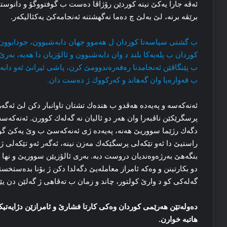
ئه‌ڤه‌ جارا یه‌کێ نینه‌ کوردێن رۆژاڤا ده‌ست ب گوفتووگۆ و دانوست
برێڤه‌ برنه‌، لێ به‌لێ چ ده‌ما نه‌گهشتنه‌ ئه‌نجامه‌کێ یەكئالیکه‌ر.
ب گشتی سیاسەتا كوردان ل ھەموو جھان دابەشبوون، جودابوون، ئ
كوردان ب پلەیەكا بلند د وان دابەشبوون و ئالۆزیان دا ھەیە، ب
ب پێنگاڤێن ئەنجامدنا رەفەرەندوومێ كرن، پاشی ئیرانێ ئەو دابە
ب قەوارەیا وان گەھاند و كەركووك ژ دەست دان.
ئەنەكەسە و پەیەدە ھەڤدو ب ھندەك تشتان تاوانبار دكن لێ ئەگەر 
پرسگرێكێن ناڤبەرا وان ھەر دو ئالیان نە گەلەك كوورن. ئەنەكەسە
دگەك رژێما سووریێ ھەنە، پەیەدە ژی ئەنەكەسێ ب وێ یەكێ گونەھ
راستیێ دا ئەو تێكەلی پرسگێكەك مەزن نینە، ئەگەر ئەو تێكەلی 
بنگەھێ بەرژەوەندیان دروست دبە. بەری ئالۆزیێن سووریێ و نھا
دو بكارتینن و وەكە ئامراز معاملەیێ دگەلدا دكن ژ بۆنا بدەستخس
گەلەكی كو د وارێ كولتور، چاند و زمان ب تەڤاھی ژ گەلێن دن یێ
ده‌وله‌تێن هه‌رێمی کوردان وه‌کی کارتا فشارێ و ئامرازێن دژایه‌تیکر
هاتبه‌ خوارن.