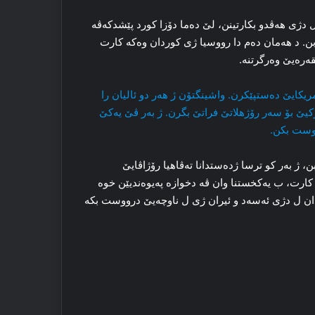
ل دژی ھەڤدو بكارتینن، لێ دەما دۆزا كورد پێشدكەڤە
. د ھەمان دەم دا رووسیا ژی كوردان وەكە كارت
ەرەیێ وەرگرتنە.
ریكایێ ده‌ستپێکرن. واشینگتۆن ژ هه‌ر دو ئالیان را‌
ترکیێ‌ بۆ سه‌ر رۆژهلاتێ فراتێ بگرن. ژ بەر ڤێ یه‌کێ
دروست بکن.
 ژ به‌ر کو ترسا ژده‌ستدانا ته‌ڤاهیا رۆژاڤایێ
ارت، ب یه‌کخستنا وان ڤه‌ دخوازه‌ په‌یوه‌ندیێن خوه‌
وردان ل دژی ئه‌سه‌د و ئیران ژی ل ناوچەیێ درووست بکه‌