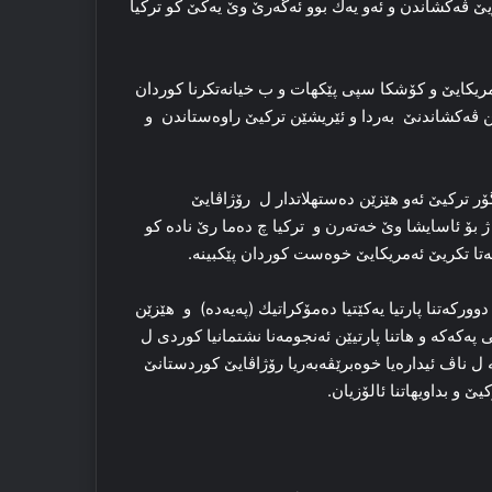
ێ ڤه‌کشاندن و ئەو یەك بوو ئەگەرێ وێ یه‌کێ كو ترکیا
 ئەمریكایێ و کۆشکا سپی پێکهات و ب خیانه‌تکرنا کوردان
ن ڤەكشاندنێ به‌ردا و ئێریشێن تركیێ راوه‌ستاندن و
ل گۆر تركیێ ئەو هێزێن ده‌ستهلاتدار ل رۆژاڤایێ
ژ بۆ ئاسایشا وێ خەتەرن و تركیا چ ده‌ما رێ نادە كو
ەتا تكریێ ئەمریكایێ خوەست كوردان پێكبینە.
دوورکه‌تنا پارتیا یەكێتیا دەمۆكراتیك (پەیەدە) و ھێزێن
پەکەکە و هاتنا پارتیێن ئەنجومەنا نشتمانیا كوردی ل
 ل ناڤ ئیداره‌یا خوه‌برێڤه‌به‌ریا رۆژاڤایێ كوردستانێ
‌ و بداویهاتنا ئالۆزیان.