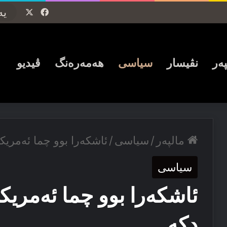
Facebook
X
پەر
نڤیسار
سیاسی
ھەمەرەنگ
ڤیدیو
مالپەر
/
سیاسی
/
ئاشكەرا بوو چما ئەمریكا
سیاسی
ئاشكەرا بوو چما ئەمریكا 
دكە