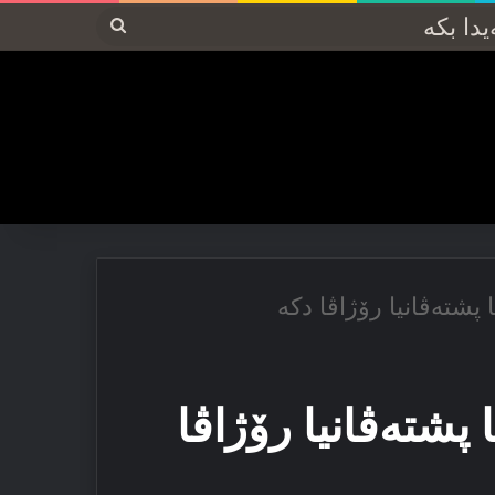
پەیدا
بکە
 پشتەڤانیا رۆژاڤا دكە
پشتەڤانیا رۆژاڤا