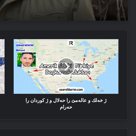
06/08/2026
دەمیرتاش: ئەم دەولەتێ ناخوازن دەولەت ل پێشییا ئازاد
03/08/2026
ژ
فل
پەیاما سەرۆک نێچیرڤان بارزانی د سالڤەگەرا جینۆساییدا 
خەلك
دە
و
ل
عالەمێ
سە
را
ئۆ
حەلال
كو
و
ژ
كوردان
را
ژ خەلك و عالەمێ را حەلال و ژ كوردان را
حەرام
حەرام