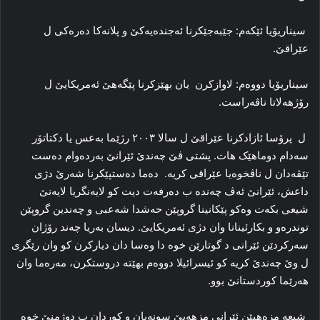
سیناریۆیا ئێکەم: جێبەجێکرنا ئەجندەیەکێ و پلانەکا دەرەکی ل
عێراقێ.
سیناریۆیا دووەم: لاوازکرن یان بهێزکرنا پێگەهێ ئەمریکایێ ل
رۆژهەلاتا ناڤەراست.
ل پرۆسا ئازادکرنا عێراقێ ل سالا ۲۰۰۳ رژێما بەعس یا دکتاتۆر
سەدام دوماهێک هات. پشتی ڤێ چەندێ ئێرانێ بەردەوام دەست
تێڤەدان ل ناڤخوەیا عێراقی کریە. دەما دەستپێکرنا شەرێ دژی
داعش، ئێرانێ ئەڤ چەندە ب دەرفەت دیت کو لایەنگریا لایەنێ
شیعی بکەت وەکو پێکانینا گروپێن حەشدا شەعبی و چەندین گروپێن
توندرەو و بکارئینانا وان دژی ئەمریکایێ. دیسان بەریا چەند رۆژان
سەرکردێن ئێرانی د گوتارێن خوە دا وەسا دان دیارکرن کو وان رێگری
ل وێ چەندێ کریە کو ئیسرائیلا دووەم بهێتە دروستکرن، مەرەما وان
هەرێما کوردستانێ بوو.
شیعە مزەهبێن ئێرانی مزهەبێ سونەیان و کوردان ب دوژمنێ خوە