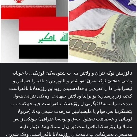
ئالۆزییێن نوکە ئێران و ولاتێن دی ب شێوەیەکێ لوژیکی، یا خویایە
پشتی حەفتێ ئوکتەبەرێ ئەو شەر و ئالوزییێن د ناڤبەرا حەماس و
ئیسرائیلێ دا ل غەزەیێ و فەلەستینێ رویداین رۆژهەلاتا ناڤەراست
کەتیە ژێر پرسیارێ بۆ پرانیا وەلاتێن جیهانێ. وەلاتی ئێرانێ هەول
ددەت سیاسەتەکا ئێگرتی ل رۆژهەلاتا ناڤەراست جێبەجێبکەت، ب
پێشتگرییا بەردەوام یا ملیشیاتیێن مەزهەب شیعی وەك (حزبولا
لوبنانی و عەصائێب ئەهلول حەق و نوجەبا عێراقی) چونکی ژ بەر
ململانێیا ڕۆژهەلاتا ناڤەڕاست ئێران ل ململانێیەکا دژوار دایـە
هەمبەری ئەمریکایێ ب تایبەت ل ڕۆژهەلاتا ناڤەڕاست، وەک شەڕی