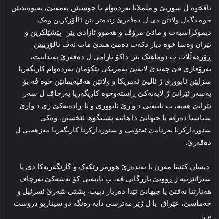
ناڤخوە ل سوریێ و ململانا بەردەوام یا حوسیێن یەمەنێ، پەیوەندیێن
خوە دگەل ولاتێن دی ل دەڤەرێ زێدەتر یێن ئاڵۆزکرین وەک
دیموکراسیەت و مافێ مرۆڤ و هەموو ئازادی یێن پێشێلکرین و
ئێران وەسا خوە دیار دکەت دەمێ هندێ هات ئەڤ ئالۆزییێن
ڕۆژهەڵلات ب دوماهێک بێن داکۆ ئارامی ل دەڤەرێ پەیدابیت،
بەرۆڤاژی ڤێ چەندێ لایەنێ ئەمریکی بێگۆمان بەردەوام کاریگەریا
سزایێن ئابووری ژ ئالیێ ئەمریکا و ولاتێن هەڤپەیمانێن خوە ڤە بۆ
بەسەر ئێرانێ ژ لایەنەکێ ڕاستەوخوە کاریگەریا بەرچاڤ ل سەر
ئێرانێ هەیە، ب تایبەتی د وارێ ئابووری و تا ڕادەیەکێ ژی د وارێ
سیاسیا دەرڤە یا جیهانێ دا هاتیە پێشتگوهـ ئێخستن. وەكی
سنوردارکرنا بەرنامێ ئەتۆمی و سنوردارکرنا کاریگەریا مەزهەبی ل
دەڤەرێ.
دیسان کێشا مەزن یا بەندەرێ هورمز رێکەک و گارێگەریەکا دی یا
ستراتێژییە ژ ڕوویێ بازرگانی ڤە، ب تایبەتی کۆ بەشەکێ بەرچاڤ
هەنارتنا نەفتێ یا جیهانێ تێدا دەرباز دبیت، پشتی شەرێ ئسرئیل و
حەماسێ، عێراق یا ل ژێر مەترسی دایە رەنگە دو سیناریو دروست
بن: