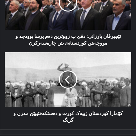
زووترین
ده‌م
پرسا
بوودجه‌
و
مووچه‌یێن
نێچیرڤان بارزانی: دڤێ ب زووترین ده‌م پرسا بوودجه‌ و
کوردستانێ
مووچه‌یێن کوردستانێ بێن چاره‌سه‌رکرن
بێن
چاره‌سه‌رکرن
کۆمارا
کوردستان
ژییەک
کورت
و
دەستکەفتییێن
مەزن
و
گرنگ
کۆمارا کوردستان ژییەک کورت و دەستکەفتییێن مەزن و
گرنگ