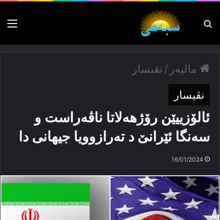
پەیدا بکە
nu
مالپەر
/
نڤیسار
نڤیسار
ئالۆزییێن رۆژهەلاتا ناڤەراست و
سەنگا ئێرانێ د تەرازوویا جیهانی دا
16/01/2024