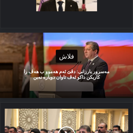
فلاش
مەسرور بارزانی: دڤێ ئەم هەموو ب هەڤ را
کاربکن داکو ئەڤ تاوان دوبارە نەبن
نێچیرڤان
بارزانی:
دڤێ
ب