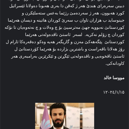
دبینن سەرەرای هندێ هەر ژ کەڤن دا بەری هەبونا دەولاتا ئێسرائیل
کورد هەبوون، هەر ژ سەردەمێ رژێما بەعس ستەملێکرن و
جینوساید ب هزاران تاوان ب سەرێ کوردان هاتینە و دیسان هەرێما
کوردستانێ نەبوویە جهێ مەترسیێ بۆ چ وەلات و چ نەتەوەیان تا نۆکە
کوردان چ زۆلم نەکریە. لسەر ئاستێ ناڤدەولەتی هەرێما
کوردستانێ پێگەهەکێ مەزن و گاریگەر هەیە وەکو دەڤەرەکا ئارام ل
رۆژ هەلاتا ناڤەراست و باشترین بژاردە بۆ هەرێما کۆردستانێ ل
ئاستێ ناڤخوەیی و ناڤدەولەتی ئێگڕتن و ئێکرێزبن بەرامبەری هەر
کاودانەکی.
مووسا خالد
١٢٠٢٤/١/١٥