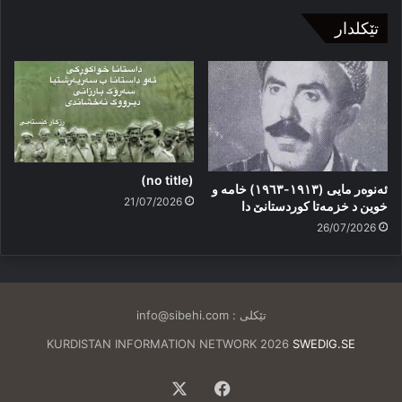
تێکلدار
(no title)
ئەنوەر مایی (١٩١٣-١٩٦٣) خامە و
21/07/2026
خوین د خزمەتا کوردستانێ دا
26/07/2026
تێکلی :
info@sibehi.com
KURDISTAN INFORMATION NETWORK 2026
SWEDIG.SE
Facebook
X