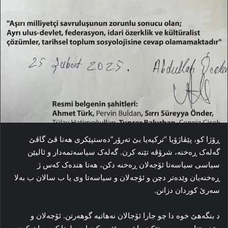
ڕۆژا کو، پێڤاژۆیا ”ترکیه‌یا بێ ته‌رۆر”ده‌ستپێکری هه‌تا ڤێ گاڤێ
گه‌له‌ک ڕه‌خنه‌، شرۆڤه‌ تێنه‌ کرن. گه‌له‌ک سیاسەتمەدار و ئالیێن
سیاسی سیاسه‌تا ئۆجەلان ڕه‌خنه‌ دکن، هه‌تا هنده‌ک که‌س ژ
ڕه‌خنه‌یان وێده‌تر دچن و ئۆجەلان و سیاسه‌تا وی یا ب سالان ب به‌لا
سه‌رێ کوردان دزانن.
د بنگه‌هێ خوه‌ دا چو جارا ئۆجالان نه‌هاتیه‌ گوهه‌رتن. ئۆجەلان و