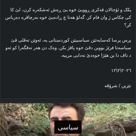
پکک و ئۆجالان ڤه‌کری ڕوویێ خوه‌ یێ ڕه‌ش ئه‌شکه‌ره‌ کرن، لێ کا
کی چکاس ژ وان فام کر. گه‌لۆ هه‌تا چ ڕاده‌یێ خوه‌ به‌رچاڤره‌ ده‌رباس
کر؟
پرس پرسا که‌سایه‌تێن سیاسییێن کوردستانی یه‌، ئه‌وێن ته‌ڤلی ڤێ
سیاسه‌تا قرێژ بووین دڤێ خوه‌ پاقژ بکن. وه‌ک دن هه‌ر ته‌ڤگه‌را کو ئه‌و
د ناڤ دا بن هێژا خوه‌دێ نه‌دایی مرییه‌.
٢٠٢٦\٢\١٢
نێرین / شرۆڤه‌
سیاسی