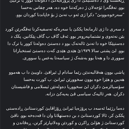
ڕێخستنا وی د دەستێکێ دا ژی پرۆژه‌یه‌کێ ا ده‌وله‌تا کوور یا ترکیێ
بوو. ته‌ڤگه‌را ئۆجەلان ژ ده‌رکه‌تنا خوه‌ ده‌، هه‌ر چقاس به‌حسا
”سه‌رخوه‌بوونێ” دکرا ژی ئه‌و ب ته‌نێ ژ بۆ خاپاندنا کوردان بوو.
د سه‌ری دا ژی ئارمانجا پککێ یا سه‌ره‌که‌ ته‌سفیه‌کرنا ته‌ڤگه‌رێن کورد
یێن نه‌ته‌وی و نشتمانپه‌روه‌ر بوو. ئه‌ڤ گاڤ ب گاڤ پێکانین. پکک د
ده‌ستپێکا خوه‌ دا ته‌نێ ئالەتەک بوو د ده‌ستێ ده‌وله‌تا کوور یا ترک دا
بوو. لێ پشتی سالا ۱۹۷۹ێ هێدی هێدی که‌ت ده‌ستێ ئستخباراتا
سووری دا و هه‌تا بوو به‌شه‌ک ژ سیاسه‌تا بەعس یا سووری.
پاشی بوون هه‌ڤالبه‌ندێن رێما سادام ل ئیراقێ. داوییێ دا ب هه‌موو
هه‌یین و هێزا خوه‌ بوون سخوورێن ئیرانێ. ب کورت به‌حسا
سۆسیالزمێ دکران لێ سخووریا ده‌وله‌تێن ئیسلامی و فاشیستان
دکران. هه‌ر ئالیه‌ک سیاسی ڤێ یه‌یەکێ دزانە.
ده‌ما رژێما ئه‌سەد ب پرۆژه‌یا ئیرانێ ڕۆژاڤایێ کوردستانێ ڕاده‌ستی
پککێ کر، ئالا کوردستانێ د بن ده‌ستهلاتا وان دا قه‌ده‌خه‌ بوو. ناڤێ
کوردستانێ ژ هۆلێ ڕاکرن و کوردێن وه‌لاتپارێز گرتن، ڕه‌ڤاندن و