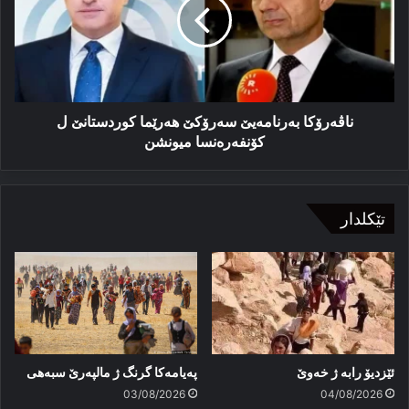
هەرێما
کوردستانێ
ل
کۆنفەرەنسا
میونشن
ناڤەرۆکا بەرنامەیێ سەرۆکێ هەرێما کوردستانێ ل
کۆنفەرەنسا میونشن
تێکلدار
ئێزدیۆ رابە ژ خەوێ
پەیامەكا گرنگ ژ مالپەرێ سبەهی
03/08/2026
04/08/2026