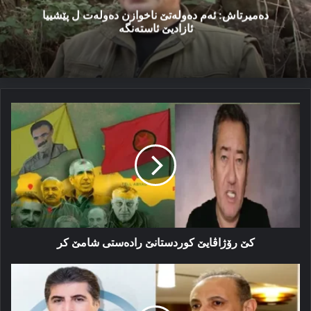
دەمیرتاش: ئەم دەولەتێ ناخوازن دەولەت ل پێشییا
ئازادیێ ئاستەنگە
کێ
رۆژاڤایێ
کوردستانێ
رادەستی
شامێ
کر
کێ رۆژاڤایێ کوردستانێ رادەستی شامێ کر
ناڤەرۆکا
بەرنامەیێ
سەرۆکێ