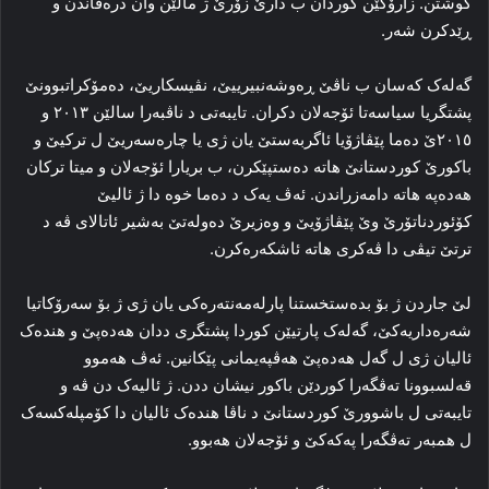
کوشتن. زارۆکێن کوردان ب دارێ زۆرێ ژ مالێن وان دره‌ڤاندن و
ڕێدکرن شه‌ر.
گه‌له‌ک که‌سان ب ناڤێ ڕه‌وشه‌نبیرییێ، نڤیسکاریێ، ده‌مۆکراتبوونێ
پشتگریا سیاسه‌تا ئۆجەلان دکران. تایبه‌تی د ناڤبه‌را سالێن ۲۰۱۳ و
۲۰۱٥ێ ده‌ما پێڤاژۆیا ئاگربه‌ستێ یان ژی یا چاره‌سه‌ریێ ل ترکیێ‌ و
باکورێ کوردستانێ هاته‌ ده‌ستپێکرن، ب بریارا ئۆجەلان و میتا ترکان
هەدەپە هاته‌ دامه‌زراندن. ئه‌ڤ یه‌ک د ده‌ما خوه‌ دا ژ ئالیێ
کۆئوردناتۆرێ وێ پێڤاژۆیێ و وه‌زیرێ ده‌وله‌تێ بەشیر ئاتالای ڤه‌ د
ترتێ تیڤی دا ڤه‌کری هاته‌ ئاشکه‌ره‌کرن.
لێ جاردن ژ بۆ بده‌ستخستنا پارله‌مه‌نته‌ره‌کی یان ژی ژ بۆ سه‌رۆکاتیا
شه‌ره‌داریه‌کێ، گه‌له‌ک پارتیێن کوردا پشتگری ددان هەدەپێ و هنده‌ک
ئالیان ژی ل گه‌ل هەدەپێ هەڤپەیمانی پێکانین. ئه‌ڤ هه‌موو
قه‌لسبوونا ته‌ڤگه‌را کوردێن باکور نیشان ددن. ژ ئالیه‌ک دن ڤه‌ و
تایبه‌تی ل باشوورێ کوردستانێ د ناڤا هنده‌ک ئالیان دا کۆمپله‌کسه‌ک
ل همبه‌ر ته‌ڤگه‌را پەکەکێ و ئۆجەلان هه‌بوو.