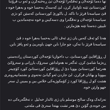
نها ده‌ما ئۆجەلان و ته‌ڤگه‌را ئۆجەلان تێ ڕه‌خنه‌کرن و ئه‌و ب فرۆتنا
کوردستانێ تێنه‌ تاوانبار کرن، لێ که‌سه‌ک به‌حسا خوه‌ و به‌هرا خوه‌ د
ڤێ سیاسه‌تا قرێژ دا ناکه‌. ل باکورێ کوردستانێ که‌سێن کو دژی
سیاسه‌تا ئۆجەلان و ته‌ڤگه‌را وی دسه‌کینن و خوه‌ نەچەماندین ب
تلییێن ده‌ستا تێنه‌ هێژمارتن .
هه‌تا کو ئه‌ڤ که‌س یان ژی ئەڤ ئالی به‌حسا به‌هرا خوه‌ د ڤێ
سیاسه‌تا قرێژ دا نه‌کن، چو جارا نابن جهێ باوەریێ و ئه‌و پاقژ نابن.
ل ڕۆژاڤایێ کوردستانێ، ب داخوازیا ئۆجەلان کوردستان ڕاده‌ستی
ڕه‌ژما شامێ کرن. ئه‌گه‌ر نه‌ هه‌ولدانێن سه‌رۆک بارزانی و سه‌رۆکێ
هه‌رێما کوردستانێ بوویا دێ ل ڕۆژاڤایێ کوردستانێ کورد کۆچبه‌ر
ببوونا و بهاتان قرکرن. لێ جاردن ئه‌و گیانێ نه‌ته‌وی و نشتمانپه‌روه‌ری
هشت کو ل ڕۆژاڤا کورد ژ کۆمکوژیه‌کی خلاس ببن و بمینن ل سه‌ر
جهو وارێن خوه‌.
نه‌زانه‌ک وه‌ک سالح موسلم یان ژی ئالدار خەلیل ‌ د ته‌ڤگه‌ره‌کی ده‌
ببن خوه‌دی گۆتن دێ هەر تشت بهتەا سه‌رێ ڤی مله‌تی.