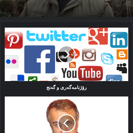
رۆژنامەگەری
و
گەنج
رۆژنامەگەری و گەنج
کورد
و
سیاسه‌ت