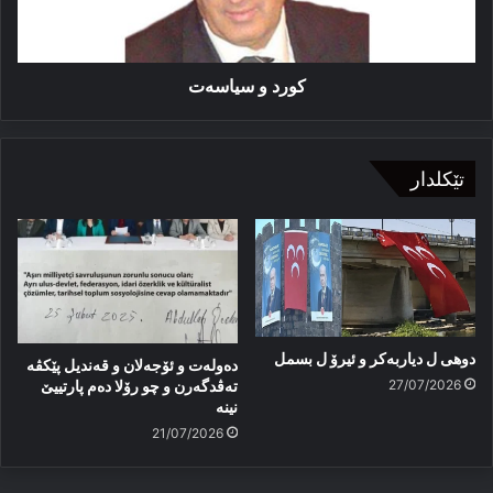
کورد و سیاسه‌ت
تێکلدار
دوهی ل دیاربەکر و ئیرۆ ل بسمل
دەولەت و ئۆجەلان و قەندیل پێکڤە
27/07/2026
تەڤدگەرن و چو رۆلا دەم پارتییێ
نینە
21/07/2026