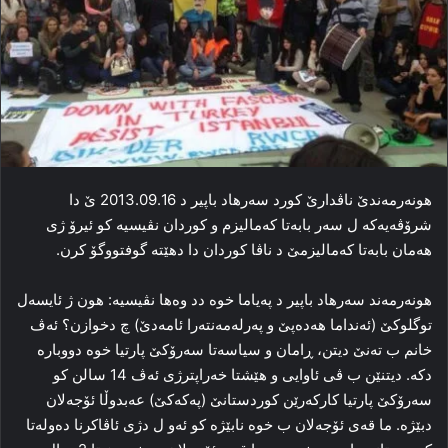
هونه‌رمه‌ندێ ناڤدارێ کورد سه‌رهاد باپیر د 2013.09.16 ێ دا‌
شرۆڤه‌یه‌که‌ ل سه‌ر بابه‌تا که‌مالیزم و کوردان نڤیسیه‌ کو ئیرۆ ژی
هه‌مان بابه‌تا که‌مالیزمێ د ناڤا کوردان دا‌ دھێتە گوفتووگۆ کرن.
هونه‌رمه‌ند سه‌رهاد باپیر د په‌یاما خوه‌ دد‌ وەها نڤیسیه‌: هون ژ ئایسه‌ل
توگلوکێ (ئەنداما ھەدەپێ و پەرلەمەنتەرا ئامەدێ) چ دخوازن؟ ئه‌ڤ
خانم ب ته‌نێ دیتن، ڕامان و سیاسه‌تا سه‌رۆکێ پارتیا خوه‌ دووباره‌
دکه‌. دیتنێن ب ڤی ئاوایی و هێشتا خه‌راپترژی ئه‌ڤ 14 سالن کو
سه‌رۆکێ پارتیا كاركەرێن كوردستانێ (پەکەکێ) عەبدوڵا ئۆجەلان
دبێژه‌. ما قه‌ی ئۆجەلان ب خوه‌ نابێژه‌ کو ئه‌و ل دژی ئاڤاکرنا ده‌وله‌تا