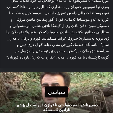
کوردستانێ یا سه‌ربخوه‌ یه‌. ما قه‌ی ئۆجەلان ب خوه‌ هه‌تا 2 سال
به‌ری نها نه‌بووبوو حه‌یران و په‌سندارێ که‌مالیزم و موستافا که‌مالی.
ئه‌و موستافا که‌مالێ دامەزرێنەرێ خاپاندن، بنده‌ستکرن و شکاندنا
کوردانه‌. ئه‌و موستافا که‌مالێ کو، ل گۆر پیڤانێن مافێن مرۆڤان و
ده‌مۆکراسیێ، دڤێ ناڤێ وی ل کێله‌کا ناڤێن هتله‌ر، موسسۆلین و
ستالینێ دکتاتۆر بكێتە نڤیساندن. خوویا دکه‌ کو، عەبدۆلا ئۆجەلان نها
ژی بوویه‌ په‌سندارێ چیرۆکا “براتیا مسلمانتیا کورد و ترکان یا هه‌زار
سال”. ماشاڵاھ! هندەك کوردێن مه‌ ژ، دێلڤا کو ل دژی دیتن و
سیاسه‌تا ئۆجەلان ده‌رکه‌ڤن، ب موردێن ئۆجەلان ڕا مژوول دبن.
گۆتنه‌کا پێشیان یا مه‌ کوردان هه‌یه‌، “نکاره‌ ب که‌رێ، بازدده‌ کورتان”
سیاسی
دەمیرتاش: ئەم دەولەتێ ناخوازن دەولەت ل پێشییا
ئازادیێ ئاستەنگە