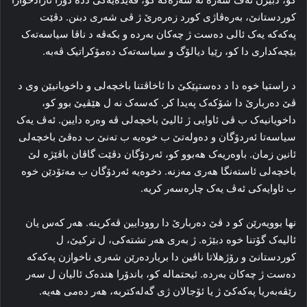
کوردستانێ، بەرەڤاژی کورد زەرەرێ ژ ڤی شەری دبنن. دڤێت
پەکەکە یەک ئالی دەست ژ چەکان بەردە و بکەڤە د ناڤا سیاسەتەک
بێچەکداری دا کو، رێیا دیالۆگ و سیاسەتەک دەمۆکراتیک ڤەبە.
د راستیا خوە دا د دەستپێکێ دا ئاخاڤتنا باخچەلی و داخویانیێن وی د
ڤێ دەربارێ دا شۆکەک پەیدا کر. کەسەک نە ل ھێڤیێ بوو کو،
داخویانیەک ب ڤی ئاوایی ژ ئالیێ باخچەلی ڤە وەرە دایین. ئەڤ یەک
سیاسەتا ئەردۆگان و دەولەتێ ب خوەیە ب تەنێ ب دەڤێ باخچەلی
ئانین زمان. باوەریەک ھەبوو کو، ئەردۆگان دڤێت گاڤان باڤێژە لێ
باخچەلی ئاستەنگا ھەری مەزنە. دخوەیە ئەردۆگان ب مەتۆدێن خوە
ب ئاوایەکی ئەڤ یەک چارەسەر کریە.
نھا بوویەرێن کو د ڤێ دەربارێ دا روودایین ڤەکرینە. ھەر کەس یان
ئالیەک گۆتنا خوە دبێژە. ژ بەری ھەر تشتەکی، ل ترکیێ، ل
کوردستانێ و رۆژھلاتا ناڤین دا بریاردەرێن شەری ناخوازن پەکەکە
دەست ژ چەکان بەردە. ئیحتمالە کو، باندۆرا ھندەک ئالیان ل سەر
رێڤەبەریا پەکەکێ ژ یا ئۆجالان ژی گەلەکتربە، ھەر دەمی ھەیە.