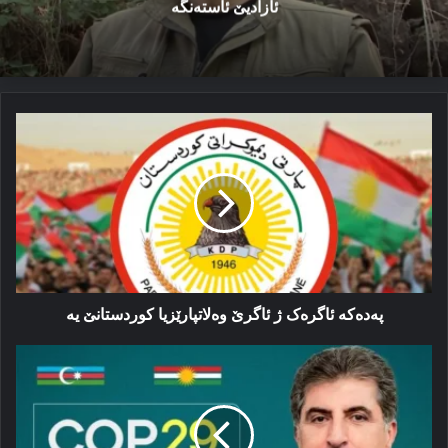
ئازادیێ ئاستەنگە
پەدەكە
ئاگره‌ک
ژ
ئاگرێ
وه‌لاتپارێزیا
کوردستانێ
یه‌
پەدەكە ئاگره‌ک ژ ئاگرێ وه‌لاتپارێزیا کوردستانێ یه‌
نێچیرڤان
بارزانی
به‌شداری
مه‌راسما
ڤه‌کرنا