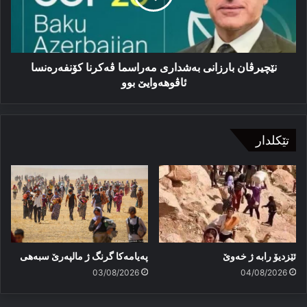
کۆنفەرەنسا
ئاڤوهەوایێ
بوو
نێچیرڤان بارزانی به‌شداری مه‌راسما ڤه‌کرنا کۆنفەرەنسا
ئاڤوهەوایێ بوو
تێکلدار
ئێزدیۆ رابە ژ خەوێ
پەیامەكا گرنگ ژ مالپەرێ سبەهی
03/08/2026
04/08/2026