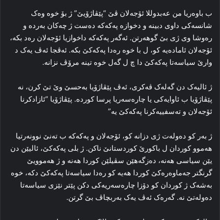
ب باوەریا من عەبدوللا ئۆجەلان ڤێ “پێڤاژۆیێ” ژ بۆ خوە وەک
شانسەکی داوی دبینە و دخوازە پەکەکە دەست ژ چەکان بەردە و
رەوشا وی ژی بێ گوھەرتن. ئەگەر پەکەکە داخوازیا ئۆجەلان رەد بکە،
ئۆجەلان ئامادەیە کو، ل با خوە رەدا پەکەکێ بکە. ئەڤجا ئەڤ یەک د
وارێ سیاسەتا پەکەکێ دا چ ل گەل خوە تینە مرۆڤ نزانە.
ژ ئالیەک دن گەلەک ڤەکری، ئەڤ پێڤاژۆیا بەحسێ وێ تێ کرن، نە
پێڤاژۆیا ب ئاوایەکی یا چارەسەریا پرسا کوردە. پێڤاژۆیا “ئازادکرنا
ئۆجەلان و تەسفییەکرنا پەکەکێ یە”
ژ بەر کو دەولەت ژی دزانە کو، ئۆجەلان و پەکەکە ب تەنێ نوونەرتیا
ھەموو کوردان ل باکورێ کوردستانێ ناکن. ژ بلی پەکەکێ، ئالیێن دن
یێن سیاسی ھەنە، دەزگەھێن سڤیلێن کوردا ھەنە و ژ ھەموویێ
گرنگتر جەماوەرەکێ کوردا ھەیە کو رەدا سیاسەتا پەکەکێ دکە، خوە
بەشەک ژ کوردان کو دۆزا چارەسەریەکی دکن پێتر نێزی سیاسەتا
دەولەتێ نە. گەرەک ئەڤ یەک بەربچاڤ بێ گرتن.