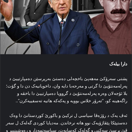
دارا بیلەک
پشتی سەرۆکێ مەھەپێ باخچەلی دەستێ بەرپرسێن دەمپارتییێ د
پەرلەمەنتۆیێ دا گرتی و مەرحەبا دایە وان، داخویانیەک دن دا و گۆت؛
بلا ئۆجەلان وەرە پەرلەمەنتۆیێ د گرووپا دەمپارتییێ دا باخڤە و
راگەھینە کو، “تەرۆر خلاس بوویە و پەکەکە ھاتیە تەسفییەکرن”..
ئەڤ یەک د رۆژەڤا سیاسی ل ترکیێ و باکورێ کوردستانێ دا وەک
دەستپێکا پێڤاژۆیەک نوو ھاتە نرخاندن. مەدیایا کوردی گەلەک ل سەر
ڤێ پرسێ سەکنی و گەلەک کەسایەت، سیاسەتمەدار و رەوشینبیر و