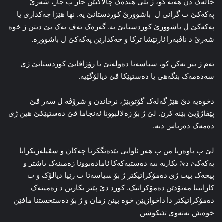
خالەک دن ھەیە کو، ژ بلی ھندەک چالاکیێن جار ب جار، شەرێ
پەکەکێ ب گرانی ل باشوورێ کوردستانێ یە. نھا ھێزا چەکداری یا
پەکەکێ ل باشوورێ کوردستانێ یە. گەرەک ئەڤ یەک بێ دیتن ژ خوە
شەرێ د ناڤبەرا ئارتێشا ترکا و چەکدارێن پەکەکێ ل باشوورە.
ئەم ژ بیر نەکن کو، سیاسەتا دەولەتێ یا رۆژاڤایێ کوردستانێ ژی
سەدەمەک بنگەھی یا دەستپێکا ڤێ دیالۆگێیە.
دخوەیە دێ ھێژ گەلەک گۆتوبێژ، نرخاندن و شرۆڤە ل سەر ڤێ
پێڤاژۆیێ بێنە کرن. لێ ژ بۆ زەلالبوونا ئەنجاما ڤێ دەستپێکێ ھین ژی
دەمەک دەرباس دبە.
لێ ب باوەریا من ب ھەر ئاوایی بێدەنگکرنا چەکان و سڤیلەزیکرانا
پەکەکێ دێ بکاربە ببە دەستپەکەکا ئامادەبوونا زەمینەک باشتر و
پیچەک بیت ژی دەمۆکراتیکتر ژ بۆ سیاسەتا ب رێیا دیالۆک و ب
کارانینا مەتۆدێن دەمۆکراتیک. کورد دێ پێتر بکاربن د زەمینەک
دەمۆکراتیکتر دا داخوازیێن خوە بینن زمان و ژ بۆ دەستخستنا مافێن
خوەیێن نەتەوی تێبکوشن