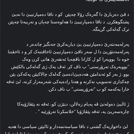
د ڤێ دەربارێ دا گەرەک رۆلا چەپێن کو د ناڤا دەمپارتییێ دا نەیێ
پشتگوھکرن. د ناڤا دەمپارتییێ دا ھەلوەستا چەپان و تەربیەتا چەپێن
ترک گەلەکی گرینگە.
پەرلەمەنتەرێ دەمپارتییێ یێ دیاربەکرێ جەنگیز چاندەر د
پەرلەمەنتۆریێ دا ل سەر ناڤێ دەمپارتییێ ئاخاڤتنەک کر و د ئاخڤتنا
خوە دا بوویەرا کو ل کازانا ناڤچەیا ئەنقەرێ ھاتی کرن وەک
“بوویەرەک تەرۆرستی” ب ناڤ کر. ئەڤ یەک ژی گەلەکی بالکێش
بوو. ژ بەر کو ئەندامێن ھەدەپێ\دەمێ گەلەک چالاکیێن پەکەکێ یێن
چەکداری تەسویپ نەکرنە و ھەتا رادەیەکی شەرمەزار کرنە، لێ ئەڤە
جارا یەکەمە کو ب “تەرۆریستی” ب ناڤ دکن.
ژ ئالیێ دەولەتێ ڤە پەیام زەلالن، دبێژن کو، ئەڤە نە پێڤاژۆیەکا
چارەسەریێ یە، ئەڤە پێڤاژۆیا “خلاسکرنا تەرۆرێیە ” .
لێ داخوازیەک گشتی د ناڤا سیاسەتمەدار و ئالیێن سیاسی دا ھەیە
کو، دبێژن ئەڤ شەرە نە شەرەکە کو، فەیدەیەکی ددە دۆزا ئازادخوازا