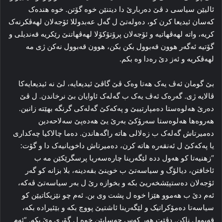
ئالیێن سیاسی د ڤێ دەربارێ دا دیتنێن خوە گۆتن. خوە ھندەک
کەسان ئیدیعا کرن کو، دەولەتێ ل گەل عەبدوللا ئۆجەلان لھەڤکرنەک
کریە، واتە لھەڤھاتیە و ئۆجەلان پرۆتۆکۆلا لھەڤھاتنێ رێکریە قەندیلی و
گۆتیە ئەگەر ھوون قەبوول بکن بکن، ھوون قەبوول نەکن ژی مە
لھەڤکریە و ئەز دێ رەدا وە بکم.
بێ گومان ئەڤ یەک ھەتا وەک ڤێ گاڤێ ئیدیعایە، لێ نە ئیدیعایەکا
ڤالایە ژی. گەرەک ئەڤ یەک ب گەلەک ئاوایان بێ نرخاندن. ل ڤێ
دەرێ ھەلوەستا دەمپارتییێ و پەکەکێ گەلەکی گرنگە بهێتە زانین.
ھەروەھا ھەلوەستا سەرۆکێ بەرێ یێ ھەدەپێ سەلاحەدین
دەمیرتاش گەلەک ب زەلالی ھاتە راگەھاندن. دەما چالاکیا چەکداری
یا پەکەکێ ل ئەنقەرە ھاتە کرن، دەمیرتاش داخویانیەک دا و گۆت:
“زھنیەتا کو ھەول ددە لێگەرینا چارەسەریا پرسگرێکێن مە ب
ئاخافتن، دیالۆگ و سیاسەتێ ب خوینێ بقەدینە، بلا بزانە کو گەر
ئۆجەلان دەستپێشخەریێ بکە و بخوازە رێ ل بەر سیاسەتێ ڤەکە،
ئەم دێ ب ھەموو ھێزا خوە ل پشت وی بن. ئەم چو نێزیکاتیێن کو
سیاسەتا دەمۆکراتیک و لێگەرینا ئاشتیێ پووچ بکە و بێئیرادە بکە،
قەبوول ناکن. دڤێت ھەر کەس حەسابێن خوە ل گۆری وێ بکە. “ئەم