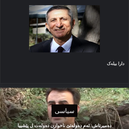
دارا بیلەک
سیاسی
دەمیرتاش: ئەم دەولەتێ ناخوازن دەولەت ل پێشییا