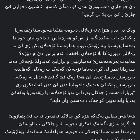
دێ چو جاری دەستوورێ نەدن کو دەنگێ کەسێن ئاشتیێ دخوازن ڤێ
جارێ ژ کێ بێ بلا بێ گرتن.”
وەک دن دەم ھێژان نە زەلالە. دخوەیە ھێڤیا ھەلوەستا رێڤەبەریا
پەکەکێ یا ب یەکدەنگیە. ژ بەر کو ھەرچقاس د داخویانیێن خوە دا
بەحسا پێوستیا پێڤاژۆیەک نوو و ھەلوەستا ئۆجەلان بکن ژی لێ نە
زەلالن. دبێژن: کا بلا ئۆجەلان باخڤە دا ئەم بزانن دێ چ دبێژە؟
هەلبەت پەرلەمەنتەرێ دەمپارتییێ و برازایێ عەبدوللا ئۆجەلان دەما
سەردانا ئیمرالی کری پەیاما ئۆجەلان گەلەک ب زەلالی گەھاندیە
بەرپرسێن دەمپارتییێ. لێ ھەتا وەک ڤێ گاڤێ قەندیل نە زەلالە.
بەرپرسێن پەکەکێ ھندەک داخویانیا ددن لێ ددن کەشفکرن ژی
“بریارا دەست ژ چەکان بەردانێ نەیا ئۆجەلانە، یا رێڤەبەریا پەکەکێ
یە، یا وانە ئەوێن کو چەک د دەستێ وان دایە.”
ھەتا ھەر چقاس پەکەکە بێژە کو، چالاکیا ئەنقەرە نە ب ڤێ پێڤاژۆیێ
ڤە گرێدایە ژی، گەلەک ڤەکری دخوەیە ئەو چالاکی ب ئاوایەکێ
بەرسڤا ھەلوەستا ئۆجەلان ب خوەیە. ھەولدانەکا سەکندانا پێڤاژۆیەک
دەستنەپێکری ب خوەیە.