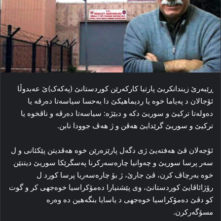
ڕێبه‌رێ زیندانكریێ پارتیا كاركەرێن كوردستانێ (پەکەک)ێ عەبدوڵا
ئۆجالان د پەیاما خوە یا ردیماھیكێ دا بەحسا سیاسەتا دەرڤە یا
دەولەتا تركیێ و سوریێ دكە و دبێژە: سیاسه‌تا ده‌رڤه‌ و ناڤخوه‌ یا
ترکیێ و سوریێ گرێدایێ هه‌ڤن و ژ هه‌ڤ جوودا نابن.
ئۆجەلان ڤێ هه‌فته‌یێ ژی دگه‌ل پارێزه‌رێن خوه‌ ھەڤدیتن پێكئانی و ل
سه‌ر پرسا سوریێ و چەوانیا چارەسەركرنا پەسگرێكا سوریێ دیتنێن
خوە بەرچاڤ كرن، ڤێ جارێ، ژ بۆ چارەسەریا پرسا كورد ل
رۆژائاڤایێ كوردستانێ، وی پێشنیارا ده‌مۆکراسیا خوه‌جهی کر و گوت
كو دڤێ ده‌مۆکراسیا خوه‌جهی د یاسایا بنگه‌هین ده‌ وه‌ره‌
مسۆگه‌رکرن.