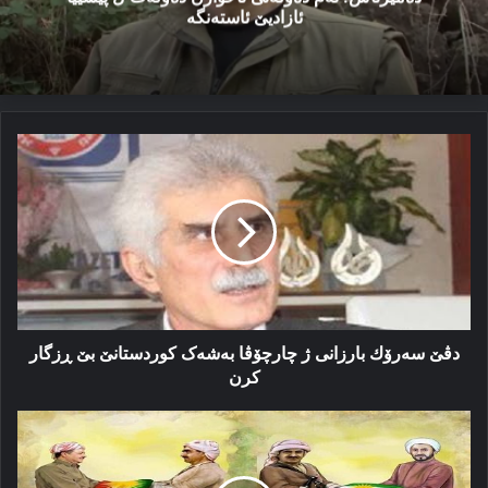
ئازادیێ ئاستەنگە
دڤێ
سەرۆك
بارزانی
ژ
چارچۆڤا
به‌شه‌ک
کوردستانێ
بێ
ڕزگار
کرن
دڤێ سەرۆك بارزانی ژ چارچۆڤا به‌شه‌ک کوردستانێ بێ ڕزگار
کرن
بارزانی
و
شۆرەشێن