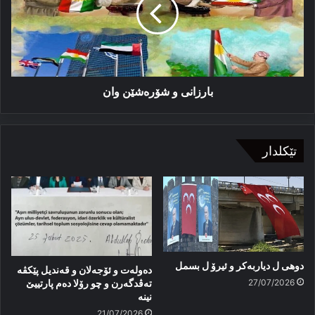
وان
بارزانی و شۆرەشێن وان
تێکلدار
دوهی ل دیاربەکر و ئیرۆ ل بسمل
دەولەت و ئۆجەلان و قەندیل پێکڤە
27/07/2026
تەڤدگەرن و چو رۆلا دەم پارتییێ
نینە
21/07/2026