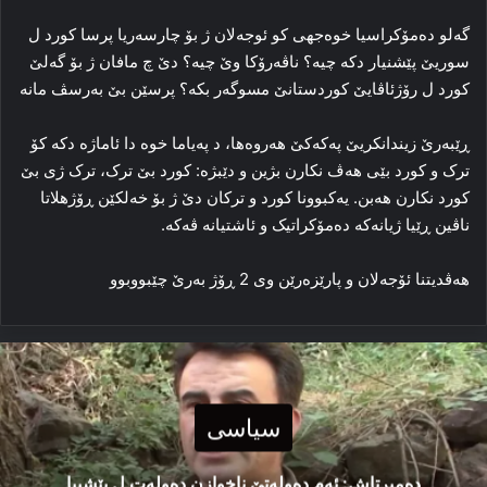
گەلو دەمۆكراسیا خوەجھی كو ئوجەلان ژ بۆ چارسەریا پرسا كورد ل
سوریێ پێشنیار دكە چیە؟ ناڤەرۆكا وێ چیە؟ دێ چ مافان ژ بۆ گەلێ
كورد ل رۆژئاڤایێ كوردستانێ مسوگەر بكە؟ پرسێن بێ بەرسڤ مانە
ڕێبه‌رێ زیندانكریێ پەکەکێ هه‌روەها، د پەیاما خوە دا ئاماژه‌ دکه‌ کۆ
ترک و کورد بێی هه‌ڤ نکارن بژین و دێبژە: کورد بێ ترک، ترک ژی بێ
کورد نکارن هه‌بن. یه‌کبوونا کورد و ترکان دێ ژ بۆ خه‌لکێن ڕۆژهلاتا
ناڤین ڕێیا ژیانه‌که‌ ده‌مۆکراتیک و ئاشتیانه‌ ڤه‌که‌.
هه‌ڤدیتنا ئۆجەلان و پارێزه‌رێن وی 2 ڕۆژ به‌رێ چێبووبوو
سیاسی
دەمیرتاش: ئەم دەولەتێ ناخوازن دەولەت ل پێشییا