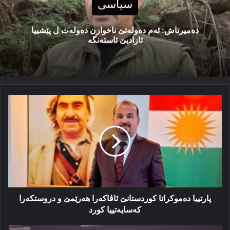
سیاسی
دەمیرتاش: ئەم دەولەتێ ناخوازن دەولەت ل پێشییا
ئازادیێ ئاستەنگە
پارتییا
دەموکراتا
کوردستانێ
ئاڤاکەرا
هەرێمێ
و
دروستکەرا
کەسایەتییا
کورد
پارتییا دەموکراتا کوردستانێ ئاڤاکەرا هەرێمێ و دروستکەرا
کەسایەتییا کورد
ئەو