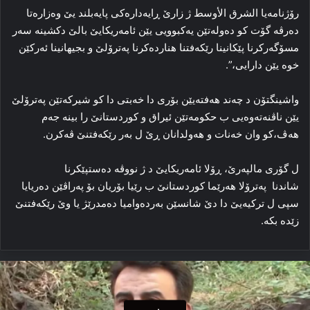
رۆژنامەیا الشرق الأوسط ژ زارێ ڕایه‌داره‌کی پایه‌بلند یێ وه‌زاره‌تا
ده‌رڤه‌ گۆت کو ده‌وله‌تێن یه‌کبوویی یێن ئامه‌ریکایێ بالێ دکشینه‌ سه‌ر
مسۆگه‌رکرنا پێکانینا رێکەفتنا هنارده‌کرنا په‌ترۆلێ و بجیهانینا ئه‌رکێن
خوه‌ یێن دارایی،”.
واشینگتۆن د چه‌ند هه‌فته‌یێن بۆری دا خه‌بتی دا کو شیرکه‌تێن په‌ترۆلێ
یێن ناڤنه‌ته‌وه‌یی ب حکومه‌تێن ئیراق و کوردستانێ را بینه‌ جه‌م
هه‌ڤ،کو وان خەنات و هه‌ولدانان ڕێ ل به‌ر رێکەفتنێ ڤه‌کرن.
ل گۆری مالپه‌رێ، ڕۆلا ئامه‌ریکایێ د ژ نووڤه‌ ده‌ستپێکرنا
شاندنا پەترۆلا هەرێما کوردستانێ ب رێیا بۆریان بۆ په‌راڤێن ده‌ریایا
سپی ل ترکیه‌یێ دا دێ شانسێن به‌رده‌وامیا ده‌مدرێژ یا وێ رێکەفتنێ
زێده‌ بکه‌.