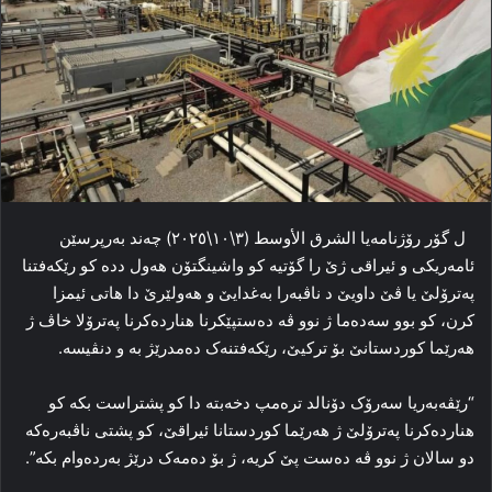
ل گۆر رۆژنامەیا الشرق الأوسط (٣\١٠\٢٠٢٥) چەند بەرپرسێن
ئامه‌ریکی و ئیراقی ژێ را گۆتیە کو واشینگتۆن هه‌ول دده‌ کو رێکەفتنا
په‌ترۆلێ یا ڤێ داویێ د ناڤبه‌را بەغدایێ و هه‌ولێرێ دا هاتی ئیمزا
کرن، کو بوو سه‌ده‌ما ژ نوو ڤه‌ ده‌ستپێکرنا هنارده‌کرنا په‌ترۆلا خاڤ ژ
هه‌رێما کوردستانێ بۆ ترکیێ، رێکەفتنەک ده‌مدرێژ بە و دنڤیسە.
“رێڤه‌به‌ریا سه‌رۆک دۆنالد ترەمپ دخه‌بته‌ دا کو پشتراست بکه‌ کو
هنارده‌کرنا په‌ترۆلێ ژ هه‌رێما کوردستانا ئیراقێ، کو پشتی ناڤبه‌ره‌که‌
دو سالان ژ نوو ڤه‌ ده‌ست پێ کریه‌، ژ بۆ ده‌مه‌ک درێژ به‌رده‌وام بکه”‌.