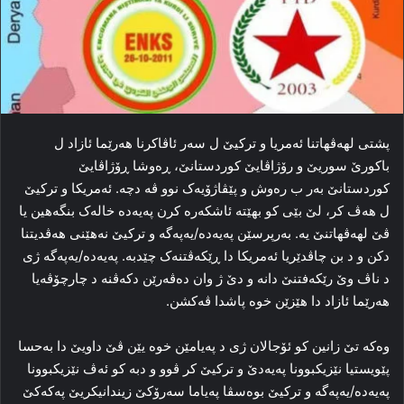
پشتی لهه‌ڤهاتنا ئەمریا و ترکیێ ل سەر ئاڤاكرنا ھەرێما ئازاد ل
باكورێ سوریێ و رۆژاڤایێ كوردستانێ، ڕه‌وشا ڕۆژاڤایێ
کوردستانێ به‌ر ب رەوش و پێڤاژۆیه‌ک نوو ڤه‌ دچه‌. ئەمریكا و ترکیێ
ل هه‌ڤ کر، لێ بێی کو بھێتە ئاشکه‌ره‌ کرن پەیەدە خاله‌ک بنگه‌هین یا
ڤێ لهه‌ڤهاتنێ یه‌. به‌رپرسێن پەیەدە/یەپەگە و ترکیێ نه‌هێنی هه‌ڤدیتنا
دکن و د بن چاڤدێریا ئەمریكا دا ڕێکه‌ڤتنه‌ک چێدبه‌. پەیەدە/یەپەگە ژی
د ناڤ وێ رێكەفتنێ دانە و دێ ژ وان دەڤەرێن دكەڤنە د چارچۆڤەیا
ھەرێما ئازاد دا ھێزێن خوە پاشدا ڤەكشن.
وەكە تێ زانین کو ئۆجالان ژی د په‌یامێن خوه‌ یێن ڤێ داویێ دا به‌حسا
پێویستیا نێزیکبوونا پەیەدێ و ترکیێ كر ڤوو و دبە كو ئەڤ نێزیكبوونا
پەیەدە/یەپەگە و تركیێ بوەسڤا پەیاما سەرۆكێ زیندانیكریێ پەكەكێ