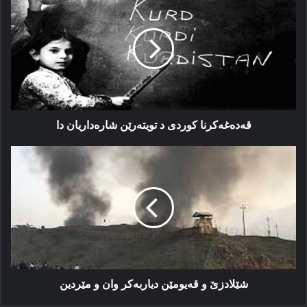
کوردی
د
تویته‌رێن
شاره‌داریان
دا
قه‌ده‌غه‌کرنا کوردی د تویته‌رێن شاره‌داریان دا
شێلادزێ
و
قەیومێن
دیاربەكر
وان
و
مێردین
شێلادزێ و قەیومێن دیاربەكر وان و مێردین