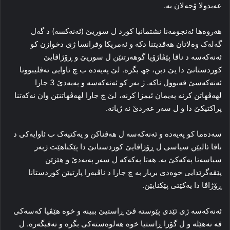
عەبدولا ۆجەلان بە.
هه‌روه‌ها ئەنجومەنا نشتمانیا كورد ل سوریێ (ئه‌نەکسە) د گه‌ل
گه‌له‌ک وه‌لاتان هه‌ڤدیتنا دکه‌ و ئەمریكا وفرانسا ژی دخوازن كو
ئەنەكەسە د ناڤا پێڤاژۆیا گوهه‌رتنێن ل سوریێ و ڕۆژاڤایێ
کوردستانێ دا یێ دبن، جھ بگره‌. لێ پەیەدە ب چ ئاوایی ته‌ڤلیبوونا
ئه‌نەکەسێ قه‌بوول ناکه‌. ژ به‌ر کو ئه‌نەکەسە و پەیەدێ 3 جارا
لهه‌ڤهاتن کرنه‌ په‌یمان ئیمزا کرنه‌، لێ چ جارا لهه‌ڤهاتنێن وان نه‌که‌تنا
پراکتیکێ دا و ل سه‌ر عه‌ردێ نه‌ ژیانه‌.
سه‌ده‌ما کو پەیەدە و ئه‌نەکەسە ل هه‌ڤناکن و یه‌کتیه‌ک ب ئاوایه‌کی د
ناڤا ئالیێن سیاسی ل ڕۆژاڤایێ کوردستانێ دا پێكناھێت ژبەر
سیاسه‌تا پەکەکێ یه‌. هه‌تا پەکەکە ل سه‌ر پەیەدێ و هێزێن
پێڤه‌گرێدایی خوه‌دی بریار به‌ چ جارا د ناڤبه‌را پارتیێن کوردستانا
ڕۆژاڤا دا یه‌کێتی پێکنایێن.
ئه‌نەکەسە ژی ئێدی پێوسته‌ ڤێ ڕاستیێ ببینه‌ و خوه‌ هێڤیا که‌سه‌کی
ڤه‌ نه‌هێله‌ و ل گۆرا ڕاستیا خوه‌ هه‌لوه‌سته‌کی بگره‌ و ته‌ڤبگه‌ره‌. ل