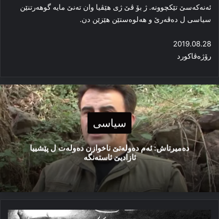
ئه‌نەکەسێ تێکچوونه‌. ژ بۆ ڤێ ژی هێڤیا وان ته‌نێ مایە گوهه‌رتنێن
سیاسی ل ده‌ڤه‌رێ و هه‌لوەستێن ھێزێن دن.
2019.08.28
رۆژەڤاكورد
سیاسی
دەمیرتاش: ئەم دەولەتێ ناخوازن دەولەت ل پێشییا
ئازادیێ ئاستەنگە
قه‌ده‌غه‌کرنا