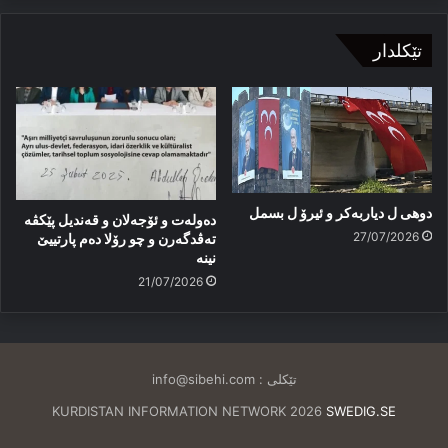
تێکلدار
دوهی ل دیاربەکر و ئیرۆ ل بسمل
دەولەت و ئۆجەلان و قەندیل پێکڤە
27/07/2026
تەڤدگەرن و چو رۆلا دەم پارتییێ
نینە
21/07/2026
تێکلی :
info@sibehi.com
KURDISTAN INFORMATION NETWORK 2026
SWEDIG.SE