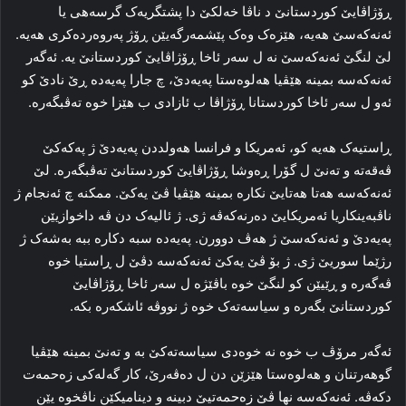
ڕۆژاڤایێ کوردستانێ د ناڤا خه‌لکێ دا پشتگریه‌ک گرسه‌هی یا
ئه‌نەکەسێ هه‌یه‌، هێزه‌ک وه‌ک پێشمه‌رگه‌یێن ڕۆژ په‌روه‌رده‌کری هه‌یه‌.
لێ لنگێ ئه‌نەکەسێ نه‌ ل سه‌ر ئاخا ڕۆژاڤایێ کوردستانێ یه‌. ئه‌گه‌ر
ئه‌نەکەسە بمینه‌ هێڤیا هه‌لوه‌ستا پەیەدێ، چ جارا پەیەدە ڕێ نادێ کو
ئه‌و ل سه‌ر ئاخا کوردستانا ڕۆژاڤا ب ئازادی ب هێزا خوه‌ ته‌ڤبگه‌ره‌.
ڕاستیه‌ک هه‌یه‌ کو، ئەمریكا و فرانسا هه‌ولددن پەیەدێ ژ پەکەکێ
ڤه‌قه‌ته‌ و ته‌نێ ل گۆرا ڕه‌وشا ڕۆژاڤایێ کوردستانێ ته‌ڤبگه‌ره‌. لێ
ئه‌نەکەسە هه‌تا هه‌تایێ نکاره‌ بمینه‌ هێڤیا ڤێ یه‌کێ. ممکنه‌ چ ئه‌نجام ژ
ناڤبەینكاریا ئەمریكایێ ده‌رنه‌که‌ڤه‌ ژی. ژ ئالیه‌ک دن ڤه‌ داخوازیێن
پەیەدێ و ئه‌نەکەسێ ژ هه‌ڤ دوورن. پەیەدە سبه‌ دکاره‌ ببه‌ به‌شه‌ک ژ
رژێما سوریێ ژی. ژ بۆ ڤێ یه‌کێ ئه‌نەکەسە دڤێ ل ڕاستیا خوه‌
ڤه‌گه‌رە و ڕێیێن کو لنگێ خوه‌ باڤێژه‌ ل سه‌ر ئاخا ڕۆژاڤایێ
کوردستانێ بگه‌ره‌ و سیاسه‌ته‌ک خوه‌ ژ نووڤه‌ ئاشکه‌ره‌ بکه‌.
ئه‌گه‌ر مرۆڤ ب خوه‌ نه‌ خوه‌دی سیاسه‌ته‌کێ به‌ و ته‌نێ بمینه‌ هێڤیا
گوهه‌رتنان و هه‌لوه‌ستا هێزێن دن ل ده‌ڤه‌رێ، کار گه‌له‌کی زه‌حمه‌ت
دکه‌ڤه‌. ئه‌نەکەسە نها ڤێ زه‌حمه‌تیێ دبینه‌ و دینامیکێن ناڤخوه‌ یێن