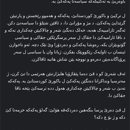
باوه‌ریێ یه‌ ته‌کتیکه‌کە سیاسه‌تا پەکەکێ یه‌.
ل ترکیێ و باکورێ کوردستانێ، پەکەکە و هه‌موو رێخستن و پارتیێن
گرێدایێ پەکەکێ، د مژ و مۆرانێ دا، د ئاڤێن شێلۆ دا سیاسه‌تێ دکن.
ئه‌گه‌ر ئارامییه‌ک هه‌به‌، خه‌لک ده‌نگێ شه‌ر و چالاکیێن چه‌کداری نه‌که‌ و
د ناڤا ئارامیه‌کێ دا جڤاک ل سه‌ر پرسگرێکێن جڤاکی و سیاسی
گۆتوبێژان بکه‌، ره‌وشا پەکەکێ و ده‌ردۆرا وێ تێک دچه‌. ئه‌و ناخوازن
ئینسان ب ئاوایه‌ک رێکووپێک بفکرن. ژیانا وان یا سیاسی ل سه‌ر
پرۆپاگانده‌یێن ده‌ره‌و و نووچە یێن شاش هاتیه‌ ئاڤاکرن.
ئه‌ڤ شه‌رێ کو د ڤێ دەما پێڤاژۆیا هلبژارتنێن هه‌رێمی دا تێ کرن، ژ
مه‌ترسیا ونداکرانا ده‌نگێن پەکەکێ ل باکورێ کوردستانێ یه‌. پەکەکە
ته‌نێ ب شه‌ر و چالاکیێن چه‌کداری هه‌ول دده‌ ترسه‌کێ بێخه‌ ناڤا
جڤاکێ دا.
ل ڤێ ده‌رێ پرسا بنگه‌هین ده‌ردکه‌ڤه‌ هۆلێ: گه‌لۆ پەکەکە خزمه‌تا کێ
دکە و ژ بۆ چ دکه‌؟