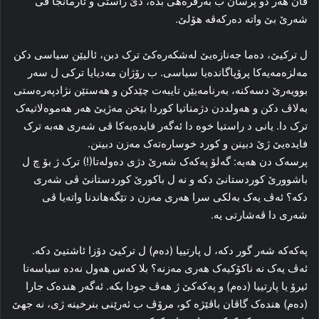
ڤان هه‌ر دو پرسان ب به‌رفره‌هی بده‌، دێ راستی و ئارمانجا ڤی
شه‌رێ بێ واته‌ ده‌رکه‌ڤه‌ هۆلێ.
ل ترکیێ، ده‌ما جه‌نازه‌یێ له‌شکه‌ره‌کێ ترک دبن، ئالیێن سیاسی دکن
مەلزه‌مه‌یه‌کا پرۆپاگانده‌یا سیاسی. ب رۆژان مه‌دیایا ترکی ل سه‌ر
بوویه‌رێ دسه‌کنه‌، به‌رنامه‌یێن تایبه‌ت چێدکن و هه‌ستێن نژادپه‌ره‌ستی
به‌لاڤ دکن و هه‌ولددن دژمناتیا کوردا بێخن مه‌ژیێ هه‌ر هه‌موه‌لاتیه‌ک
ترک دا. یانی د راستیا خوه‌ دا ئه‌گه‌ر فایده‌یه‌کا ڤی شه‌ری هه‌به‌ ترک
فایدەیێ ژێ دبینن و کورد خوساره‌تەک مه‌زن دبینن.
پرسه‌ک دن هه‌یه‌: گه‌لۆ پەکەک شه‌رێ دژی ده‌وله‌تا(!) ترک ژ بۆ چ ل
باشوورێ کوردستانێ دکه‌ و نه‌ ل باکورێ کوردستانێ ڤی شه‌ری
دکه‌؟ ئه‌ڤ یه‌ک به‌لکی سرا هه‌ری مه‌زن د تێگەهاندنا واته‌یا ڤی
شه‌ری دا ڤه‌شارتی یه‌.
پەکەکە شه‌ر گور دکه‌، ل پارتییا (ده‌م) ل ترکیێ دۆزا ئاشتیێ دکه‌.
ئه‌ڤ یه‌ک نه‌ ناکۆکیه‌ک هه‌ری مه‌زنه‌؟ بلا که‌س هه‌ول نه‌ده‌ سیاسه‌تا
ئیرۆ یا پارتییا (ده‌م) و پەکەکێ ژ هه‌ڤ جودا بکه‌. ئه‌گه‌ر هنده‌ک جارا
(ده‌م) هندەک گاڤان باڤێژه‌ کو، مرۆڤ ب ئه‌رێنی بنرخینه‌ ژی، نه‌ جهێ