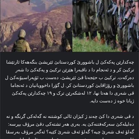
چه‌کدارێن پەکەکێ ل باشوورێ کوردستانێ ئێریشێ بنگه‌هه‌کا ئارتێشا
ترکیێ کر و د ئه‌نجام دا د ناڤبه‌را هێزێن ترکیێ و پەکەکێ دا شه‌ر
ده‌رکه‌ت. ترکیێ ب حێجه‌تا ڤێ ئێریشێ، ده‌ست ب ئۆپه‌راسیۆنەکێ ل
باشوورێ و رۆژاڤایێ کوردستانێ کر. ل گۆرا داخوویانیان د ئه‌نجاما
ڤی شه‌ری دا هه‌تا نها، ۱۲ له‌شکه‌رێن ترک و ۱۹ چه‌کدارێن پەکەکێ
ژیانا خوه‌ ژ ده‌ست دایە.
د ڤی شه‌ری دا کێ چه‌ند ژ کیژان ئالی کوشتنه‌ نه‌ گه‌له‌کی گرنگه‌ و نه‌
ده‌لیله‌کێ سه‌رکه‌فتنه‌کێ یە. به‌ری هه‌ر تشته‌کی دڤێ مرۆڤ بپرسه‌:
گه‌لۆ ئه‌ڤ شه‌رێ چیه‌؟ گه‌لۆ ئه‌ڤ شه‌رێ کێیه‌؟ ئه‌گه‌ر مرۆڤ به‌رسڤا