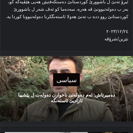
ئیرۆ ته‌نێ ل باشوورێ کوردستانێ ده‌ستکه‌فتیێن هه‌یی هێڤیه‌که‌ کو،
به‌ر ب ده‌وله‌تبوونێ ڤه‌ هه‌رە. سه‌ده‌ما کو ئه‌ڤ شه‌ر ل باشوورێ
کوردستانێ روو دده‌ ب ته‌نێ هه‌ولا ئاسته‌نگکرنا ده‌وله‌تبوونا کوردا یه‌.
٢٠٢٣/١٢/٢٤
نێرین/شرۆڤه‌
سیاسی
دەمیرتاش: ئەم دەولەتێ ناخوازن دەولەت ل پێشییا
ئازادیێ ئاستەنگە