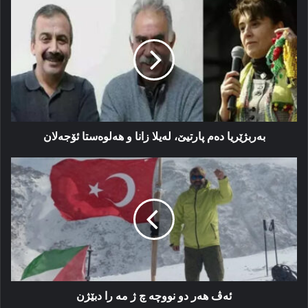
بەربژێریا
ده‌م
پارتیێ،
له‌یلا
زانا
و
هەلوەستا
ئۆجەلان
بەربژێریا ده‌م پارتیێ، له‌یلا زانا و هەلوەستا ئۆجەلان
ئەڤ
هەر
دو
نووچە
چ
ژ
مە
را
دبێژن
ئەڤ هەر دو نووچە چ ژ مە را دبێژن