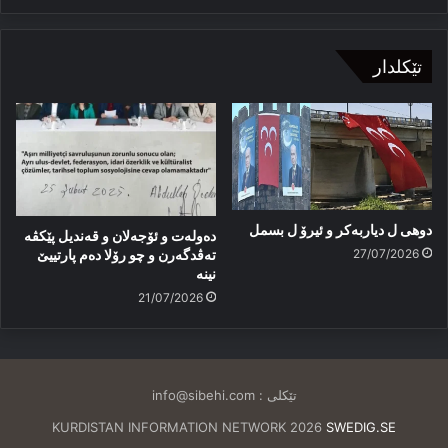
تێکلدار
دوهی ل دیاربەکر و ئیرۆ ل بسمل
دەولەت و ئۆجەلان و قەندیل پێکڤە
27/07/2026
تەڤدگەرن و چو رۆلا دەم پارتییێ
نینە
21/07/2026
تێکلی :
info@sibehi.com
KURDISTAN INFORMATION NETWORK 2026
SWEDIG.SE