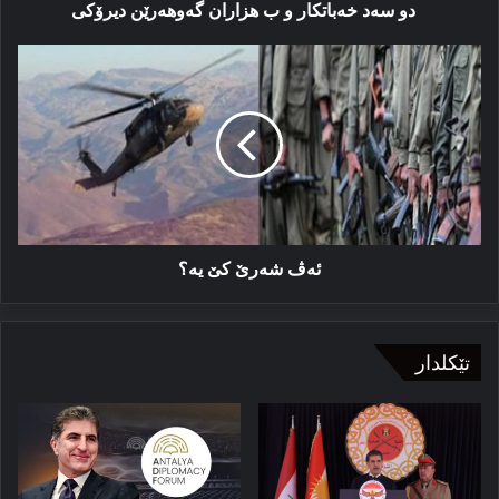
دو سەد خەباتکار و ب هزاران گه‌وهه‌رێن دیرۆکی
ئەڤ
شەرێ
کێ
یە؟
ئەڤ شەرێ کێ یە؟
تێکلدار