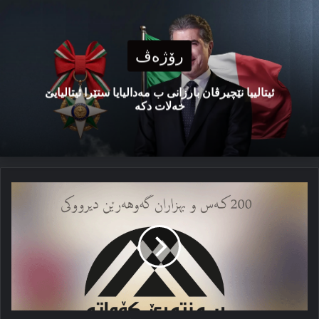
رۆژەڤ
ئیتالییا نێچیرڤان بارزانی ب مەدالیایا ستێرا ئیتالیایێ
خەلات دکە
دو
سەد
خەباتکار
و
ب
هزاران
گه‌وهه‌رێن
دیرۆکی