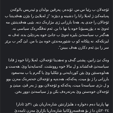
ئۆجەلان ب رێیا س.س. ئۆنده‌ر، په‌رڤین بولدان و ئیدریس بالوکه‌ن
په‌یامه‌کێ ژ له‌یلا زانا را دشینه‌ و دبێژه‌: “ژ له‌یلایێ را بێژن هه‌ڤدیتنا ب
ئۆجالان را جدی یه‌. هه‌تا بارزانی ژی مژاره‌ک دنه‌. بێیی هه‌ڤدیتنێن مه‌
ئه‌وێ نه‌ د پۆزیسیۆنا خوه‌ یا نها دا بن. ئه‌م ته‌ڤگه‌ره‌ک سیاسی نه‌.
هه‌گه‌ر ب سیاسه‌تێ بلیزه‌ ئه‌وێ ب جانێ خوه‌ به‌ردێلێ بده‌. ئه‌ڤ نه‌
لیزتکه‌که‌. نه‌ پێکانه‌ کو ب شێورمه‌ندێن خوه‌ بێ با من. لێ گه‌ر ب برێز
سر را بێ ئه‌م دکارن هه‌ڤ ببینن“.
وه‌ک تێ زانین، پشتی گه‌ف و ته‌هدیتا ئۆجەلان، له‌یلا زانا خوه‌ ژ قادا
سیاسه‌تێ ڤه‌کشاند و ل مالا خوه‌ روونشت. که‌سایه‌تیا وێ، هه‌ست و
هه‌لوه‌ستێن وێ یێن کوردایه‌تی و تێکلیا وێ یا گه‌رم یا ب مه‌سعود
بارزانی را ژ بۆ میت، پەکەکە، هەدەپە و ئۆجەلان خه‌ته‌ره‌ک مه‌زن بوو
و ل دژی سیاسه‌تا میت، پەکەکە و ئۆجەلان بوو. ژ به‌ر ڤێ، میتێ و
ئۆجەلان خوه‌ستن وێ به‌رته‌ره‌ف بکن و ژ سیاسه‌تێ دوور بخن.
نها پارتیا ده‌م دخوازه‌ د هلبژارتنێن شارەداریان یێن ۳۱ێ ئادارا
۲۰۲٤ئان دا ژ بۆ هه‌ڤسه‌رۆکاتیا شاره‌داریا باژارێ مه‌زن ئامه‌دێ