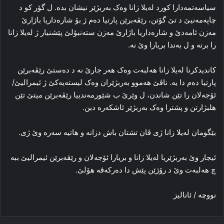
سیاسه‌تمه‌دارا کورد له‌یلا زانا وه‌ک بەربژێر نیشان بده‌. ل گۆر کو د
چاپه‌مه‌نیێ د تێ گۆتن، رێڤه‌برێن پارتیا ده‌م ژ بۆ شاره‌داریا باژارێ
مه‌زن ئامه‌دێ و شاره‌داریا باژارێ مه‌زن سته‌نبۆلێ پێشنیار ژ له‌یلا زانا
را برنه‌ و ل به‌ندا بریارا وێ نه‌.
کاندیدکرنا له‌یلا زانا هه‌لبه‌ت وه‌ک هه‌ر جارێ نه‌ د ده‌ستێ رێڤه‌برێن
پارتیا ده‌م دا یه‌. ناڤێ هەموو بەربژێران وه‌ک لیسته‌یه‌کێ ژ ئیمرالیێ/
ئۆجەلان را تێن شاندن، ل وێرێ ب شێورمه‌ندییا رێڤه‌برێن میتێ تێن
هلبژارتن و پشترا وه‌ک بەربژێر ئاشکه‌ره‌ دبن.
بێگومان له‌یلا زانا ژی ڤان تشتان باش دزانه‌ و هاتیه‌ سه‌ره‌ وێ ژی.
ئیجار وێ بەربژێریا له‌یلا زانا و بریارا ئۆجەلان و رێڤه‌برێن ئیمرالیێ ببه‌
چ هه‌لبه‌ت وێ د رۆژێن پێش دا ده‌رکه‌ڤه‌ هۆلێ.
نووچه‌ / ئانالیز