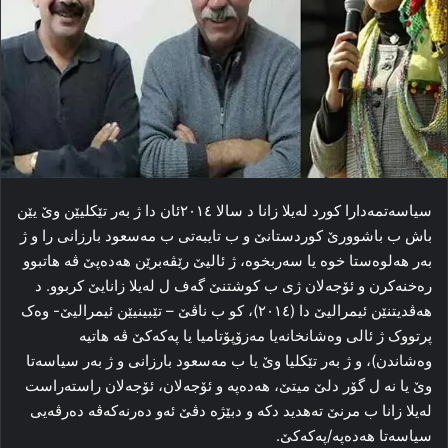
سیاسه‌تمه‌دارا کورد له‌یلا زانا د سالا ۲۰۱٤ئان دا ژ به‌ر تێکلیێن وێ یێن
باش ب باشوورێ کوردستانێ و ب تایبەتی ب مه‌سعود بارزانی را و ژ
به‌ر هه‌لوه‌ستا خوه‌ یا سه‌ربخوه‌، ژ ئالیێ رێڤه‌برێن هەدەپێ ڤه‌ هاتبوو
ره‌خنه‌کرن و ئۆجەلان ژی ب کوشتنێ گەف ل له‌یلا زانایێ کربوو. د
هه‌ڤدیتنێن ئیمرالیێ دا (۲۰۱٤)، کو ب ناڤێ – تێبینیێن ئیمرالیێ- وه‌ک
پرتووک ژ ئالی وه‌شانخانه‌یا مه‌زۆپۆتامیا یا پەکەکێ ڤه‌ هاتیه‌
وه‌شاندن)، و ژ به‌ر تێکلیا وێ یا ب مه‌سعود بارزانی و ژ به‌ر سیاسه‌تا
وێ یا نه‌ ل گۆر دلێ میتێ، هەدەپە و ئۆجەلان، ئۆجەلان راسته‌راست
له‌یلا زانا ب مرنێ ته‌هدید دکه‌ و دبێژه‌ دڤێ ئه‌و ده‌رنه‌که‌ڤه‌ ده‌رڤه‌یی
سیاسه‌تا هەدەپە/پەکەکێ.