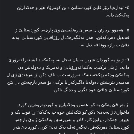
٤- ئیدارەیا رۆژاڤایێ کوردستانێ د بن کونترۆلا هێز و چەکدارێن
پەکەکێ دایە.
٥- هەموو بریارێن ل سەر چارەنڤیسێ وێ پارچەیا کوردستانێ ژ
قەندیل دەردکەڤن. هەر تەڤگەرەک ل رۆژاڤایێ کوردستانێ بەبە
دڤێ ب رازیبوونا قەندیل بە.
٦- ژ بۆ مە کوردان شرین بە یان تەحل بە، پەکەکە د لیستەرا تەرۆرێ
دا یە، ژ بلی ترکیێ، یەکتیا ئەورۆپایێ و ئەمریکا و دەولەتێن دن
پەکەکێ وەکە رێکخستنەکە تەرۆرست ب ناڤ دکن. ژ بەرهندێ ژی ل
هەمبەر ئێریشێن دەولەتا داگیرکەر یا ترکیێ بۆ سەر پارچەیێن دن یێن
کوردستانێ چاڤێ خوە دگرن و دەنگ ناکن.
ژ به‌ر ڤێ یه‌کێ یه‌ کو، هه‌موو وه‌لاتپارێز و کوردپه‌روه‌رێن کورد
داخوازێ ژ پەیەدێ دکن کو تێکه‌لیێن خوه‌ ب پەکەکێ ڕا قوت بکه‌ و
هێزێن چه‌کدار، ڕاوێژکار، کادر و به‌رپرسێن پەکەکێ ژ وێ پارچه‌یا
کوردستانێ ده‌ربکه‌ڤن، ئه‌گه‌ر ئه‌ڤ یه‌ک نه‌یێ کرن، کورد دێ هه‌ر