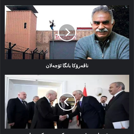
ناڤەرۆکا
بانگا
ئۆجەلان
ناڤەرۆکا بانگا ئۆجەلان
ئەنجامێ
جڤینێ
دەستەکێ
تزبیێن
که‌هریبار