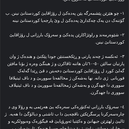
١- چو هێزێن پێشمەرگە یێن پەدەکێ ل رۆژاڤایێ کوردستانێ نینن. ب
گۆتنەک دن یەک چەکدارێ پەدەکێ ل وێ پارجەیا کوردستانێ نینە
٢- شێوەرمەند و راوێژاکارێن پدەکێ و سەرۆک بارزانی ل رۆژاڤایێ
کوردستانێ نینن.
٣- ئه‌نکسه‌ ژ چه‌ند پارتی و ڕێکخستنێن جودا پێکتێ و هنده‌ک ژ وان
پارتیان سالێن ٥۰-٦۰ئان هاتنه‌ ئاڤاکرن و ژ هینگێ وه‌ره‌ ژ بۆنا مافێن
گه‌لێ کورد ل ڕۆژاڤایێ کوردستانێ دخه‌بتن د ڤێ ڕێدا گه‌له‌ک
قوربانی ژی دانه‌. نها به‌شه‌کن ژ مخالفه‌تا سووریێ و د ناڤ ئیتیلافا
سووری دا جهدگرن و بەشەکن ژمخالفەتا سووریێ و د ناڤ ئیتیلاف
سووری دا جهدگرن.
٤- سەرۆک بارزانی ئەکتۆرەکی سەرەکە یێ هەرێمی یە و رۆلا وی د
چارەسەرکرنا پرسگرێکێن ناڤچەیێ دا ب ئاشتی و دیالۆگێ دا هەیە. ژ
ئالیێ زلهێزێن جیهانێ و ەکێتیا ئەورۆپایێ ڤە فیگۆرەک وەبوولکریە و
پر جاران دەولتێن زلهێز ژ بۆ دیتنا چاەرەسیا هندەک ئاریشەیان ب