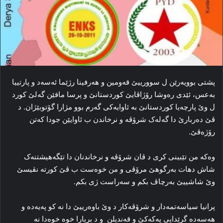
پشتی بوویەرێن ل سوورییێ قەومین و هەرفینا رژێما ئەسەد و پارتییا
بەعس، ئێدی رەوشا رۆژاڤایێ کوردستانێ و پرسا مافێن گەلێ کورد
ل وێ پارچەیا کوردستانێ بە ئاوایەکی گەرم بوو مژارا گۆتوبێژان. د
ڤێ دەربارێ دا گەلەک شرۆڤە و نرخاندن ب ئاوایێن جودا کەتن
رۆژەڤێ.
وەکە من تێبینی کری د ڤان شرۆڤە و نرخاندنان دا تێگەهیشتنەک
شاش دهات بەرگوهێ مرۆڤی و من خوەست ب ڤێ کورتە نڤیسێ
وێ شاشییێ بەرچاڤ بکم و سەراست ژی بکم.
پرانیا سیاسەتمەدار و شرۆڤەکار د وێ باوەرییێ دا نە کو پەیەدە و
هەسەدە گرێدایی پەکەکێ و قەندیلن و د بریارا خوە خوەدا نە