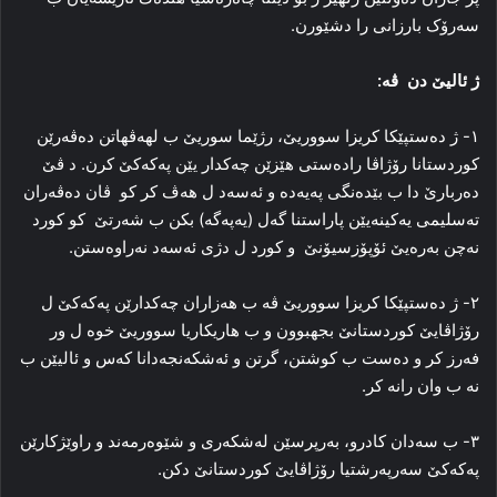
سەرۆک بارزانی را دشێورن.
ژ ئالیێ دن ڤە:
١- ژ دەستپێکا کریزا سووریێ، رژێما سوریێ ب لهەڤهاتن دەڤەرێن
کوردستانا رۆژاڤا رادەستی هێزێن چەکدار یێن پەکەکێ کرن. د ڤێ
ده‌ربارێ دا ب بێده‌نگی پەیەدە و ئه‌سه‌د ل هه‌ڤ کر کو ڤان ده‌ڤه‌ران
تەسلیمی یه‌کینه‌یێن پاراستنا گه‌ل (یەپەگە) بکن ب شەرتێ کو کورد
نەچن بەرەیێ ئۆپۆزسیۆنێ و کورد ل دژی ئه‌سه‌د نەراوەستن.
٢- ژ دەستپێکا کریزا سووریێ ڤە ب هەزاران چەکدارێن پەکەکێ ل
رۆژاڤایێ کوردستانێ بجهبوون و ب هاریکاریا سووریێ خوە ل ور
فەرز کر و دەست ب کوشتن، گرتن و ئەشکەنجەدانا کەس و ئالیێن ب
نە ب وان رانە کر.
٣- ب سەدان کادرو، بەرپرسێن لەشکەری و شێوەرمەند و راوێژکارێن
پەکەکێ سەرپەرشتیا رۆژاڤایێ کوردستانێ دکن.