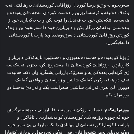
سەربخوە نە و ژبۆ پرسا کورد ل رۆژاڤایێ کوردستانێ بەرهاڤێتی نەبە
و ئەڤ دەلیڤە و فرسەتا زێرین ژ دەست کوردان نەچە دڤێ پەیەدە و
هەسەدە تێکەلیێن خوە ب قەندیل را قوت بکن و ب یەکجاری خوە ژ
بندەستێ پەکەکێ رزگار بکن و د بریارێن خوە دا سەربخوە بن و وەک
کوردێن رۆژاڤایێ کوردستانێ د بەرژەوەندیا وێ پارجەیا کوردستانێ
دا تەڤبگەرن.
ژ بۆنا کو پەیەدە و هەسەدە هەبوون و دەستێوردانا پەکەکێ د بریار و
کاروبارێن رۆژاڤایێ کوردستانێ دا مەشروع بکن، دبێژن: ئەنەکەسە
ژی گرێدایی پەدەکێ یە و سەرۆک بارزانی پشتگریا وان دکە. هەلبەت
ئەڤ دو هەڤبەرکرن گەلەک شاشن و ژ راستیێ و واقعی گەلەک
دوورن. لێ بەری ئەز ڤێ شاشیێ سەراست بکم و ئەز دێ بەحسا دو
بوویەران بکم:
بوویەرا یەکەم:
دەما سەرۆکێ نەمر مستەفا بارزانی ب پێشمەرگەیێن
خوە ڤە چوویە رۆژهەلاتێ کوردستان کو بەشداریێ د ئاڤاکرن و
پاراستنا کۆمارا کوردستانێ ل مهابادێ دا بکە، بارزانی یێ نەمر خوە
وەکە بەدیلێ نەمر پێشەوا قازی فەرز نەکر، تەدەخول د بریارێن کۆمارا