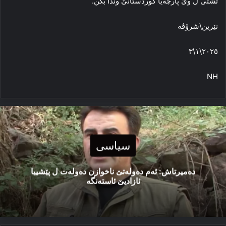
تشتی ل وێ پارچه‌یا کوردستانێ وندا بکن.
نێرین\شرۆڤە
٢٠٢٥\١\٣
NH
سیاسی
دەمیرتاش: ئەم دەولەتێ ناخوازن دەولەت ل پێشییا
ئازادیێ ئاستەنگە