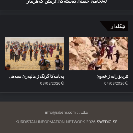
ئەنجامێ جڤینێ دەستەکێ تزبیێن که‌هریبار
تێکلدار
ئێزدیۆ رابە ژ خەوێ
پەیامەكا گرنگ ژ مالپەرێ سبەهی
03/08/2026
04/08/2026
تێکلی :
info@sibehi.com
KURDISTAN INFORMATION NETWORK 2026
SWEDIG.SE