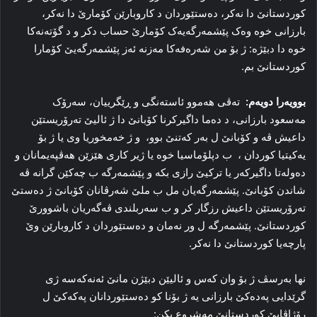
کوردستانێ دا نەکر، دەستێوردان د کاروبارێن کۆمارێ دا نەکر،
بارزانی خوە وەک پێشمەرگەیەک کۆمارێ حساب دکر و د گۆتەنەکا
خوە دا دبێژە: ژ بۆ من شەرەفەکا مەزنە ئەز پێشمەرگەیێ کۆمارا
کوردستانێ بم.
بوویەرا دویەم:
تەڤی هه‌موو ئاسته‌نگی و ڕێگرییان، سه‌رۆک
مەسعود بارزانی، د ده‌ما داگیرکرنا کۆبانێ دا ژ ئالیێ تەرۆریستێن
داعیش ڤە و کۆبانێ ل بەر کەتنێ بوو، و ژ خەمخوریا وی یا ژ بۆ
یه‌کیتیا کوردان ، ب دپلۆماسیا خوە یا ژیر کاری هێزێن هەڤپەیمانان و
دەولەتا داگیرکەر یا ترکیێ رازی بکە و پێشمه‌رگه‌ ب چەکێن گرانە ڤە
شاندن کۆبانێ. پێشمەرگەیان مل ب ملێ شەرڤانان کۆبانێ ژ دەستێ
تەرۆریستێن داعیش رزگار کر و ب سەربلندی ڤەگەریان باشوورێ
کوردستانێ. پێشمەرگە ل ور نەمان و دەستێوردان د کاروبارێن وێ
پارچەیا کوردستانێ دا نەکر.
نها بەرسڤ ژ بۆ وان کەس و ئالیێن دبێژن مانێ ئەنەکەسە ژی
گرێدایی پەدەکێ بارزانی یە ژ بۆنا کو دەستێوردانان پەکەکێ ل
رۆژاڤایێ کوردستانێ مەشروع بکن: