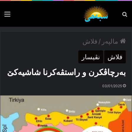
پەیدا بکە
nu
مالپەر
/
فلاش
فلاش
نڤیسار
بەرچاڤکرن و راستڤەکرنا شاشیەکێ
03/01/2025