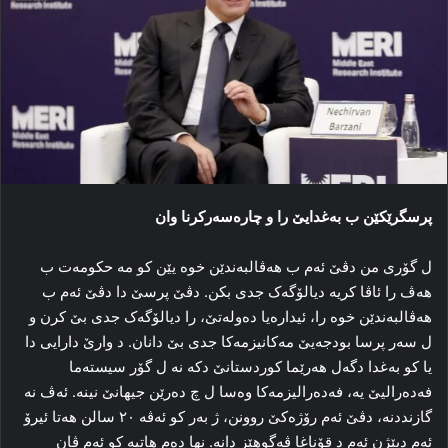
پرسگرێکێن ب بەغدایێ را و چارەسەرکرنا وان
ل گۆری من دڤێ ئه‌م ب هه‌ڤالبه‌ندێن خوه‌ یێن کو مه‌ حکومه‌ت ب
هەڤ را ئاڤا کریە دیالۆگه‌ک جدی بکن. دڤێ پرسێ دا دڤێ ئەم ب
هه‌ڤالبه‌ندێن خوه‌ را، ئیداره‌یا ده‌وله‌تێ، را دیالۆگه‌ک جدی بێ کرن و
ل سه‌ر پرسا بودجه‌یێ مه‌کانیزمه‌کا جدی بێ دانان. د وارێ دارایی دا
یا کو به‌غدا دگەل هه‌رێما کوردستانێ دکه‌ نە ل گۆر سیستەما
فەدەرالیێ یە، فه‌ده‌رالیزمه‌کا وەسا ل چ دەرێن جیهانێ نینە. ئه‌ڤ نه‌
گازنددنە، دڤێ ئه‌م رۆژه‌کێ روونن، ژ به‌ر کو ئەڤە ۲۰ سالن هه‌تا ئیرۆ
ئه‌م دبێژن ئه‌م د قۆناغا ڤەگوهێز دانه‌. نها ده‌م هاتیه‌ کو ئه‌م ڤان