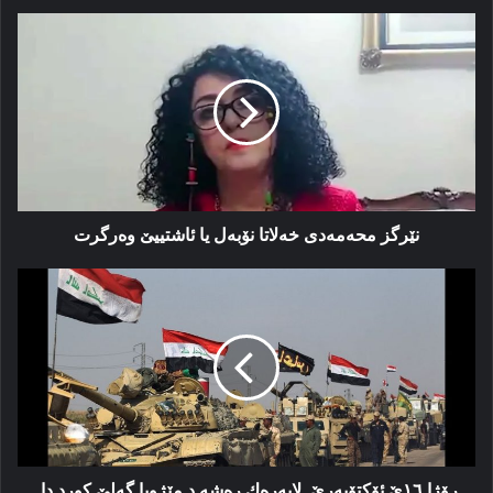
نێرگز
محەمەدی
خەلاتا
نۆبەل
یا
ئاشتییێ
وەرگرت
نێرگز محەمەدی خەلاتا نۆبەل یا ئاشتییێ وەرگرت
رۆژا
١٦ێ
ئۆکتۆبەرێ
لاپەرەك
رەشە
د
مێژویا
گەلێ
کورد
دا
رۆژا ١٦ێ ئۆکتۆبەرێ لاپەرەك رەشە د مێژویا گەلێ کورد دا