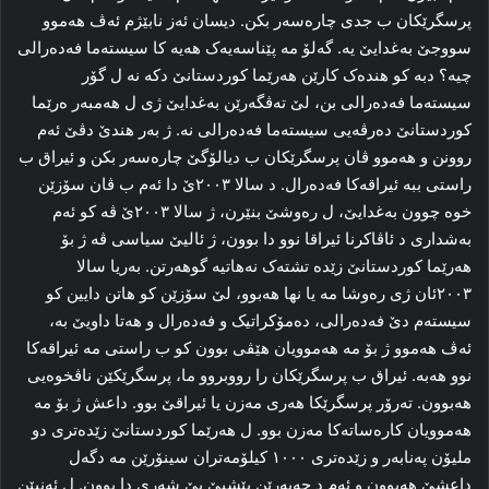
پرسگرێکان ب جدی چاره‌سه‌ر بکن. دیسان ئه‌ز نابێژم ئه‌ڤ هه‌موو
سووجێ به‌غدایێ یه‌. گەلۆ مه‌ پێناسه‌یه‌ک هه‌یه‌ کا سیسته‌ما فه‌ده‌رالی
چیه‌؟ دبە کو هندەک کارێن هەرێما کوردستانێ دکە نە ل گۆر
سیستەما فەدەرالی بن، لێ تەڤگەرێن بەغدایێ ژی ل هەمبەر ‌ەرێما
کوردستانێ دەرڤەیی سیستەما فەدەرالی نە. ژ بەر هندێ دڤێ ئه‌م
روونن و هه‌موو ڤان پرسگرێکان ب دیالۆگێ چاره‌سه‌ر بکن و ئیراق ب
راستی ببه‌ ئیراقه‌کا فه‌ده‌رال. د سالا ۲۰۰۳ێ دا ئه‌م ب ڤان سۆزێن
خوه‌ چوون به‌غدایێ، ل ره‌وشێ بنێرن، ژ سالا ۲۰۰۳ێ ڤه‌ کو ئه‌م
به‌شداری د ئاڤاکرنا ئیراقا نوو دا بوون، ژ ئالیێ سیاسی ڤه‌ ژ بۆ
هه‌رێما کوردستانێ زێده‌ تشته‌ک نەهاتیە گوهەرتن. به‌ریا سالا
۲۰۰۳ئان ژی ره‌وشا مه‌ یا نها هه‌بوو، لێ سۆزێن کو هاتن دایین کو
سیسته‌م دێ فه‌ده‌رالی، ده‌مۆکراتیک و فه‌ده‌رال و هه‌تا داویێ بە،
ئه‌ڤ هه‌موو ژ بۆ مه‌ هه‌موویان هێڤی بوون کو ب راستی مه‌ ئیراقه‌کا
نوو هه‌به‌. ئیراق ب پرسگرێکان را رووبروو ما، پرسگرێکێن ناڤخوه‌یی
هه‌بوون. ته‌رۆر پرسگرێکا هه‌ری مه‌زن یا ئیراقێ بوو. داعش ژ بۆ مه‌
هه‌موویان کاره‌ساته‌کا مه‌زن بوو. ل هه‌رێما کوردستانێ زێده‌تری دو
ملیۆن په‌نابه‌ر و زێده‌تری ۱۰۰۰ کیلۆمه‌تران سینۆرێن مه‌ دگه‌ل
داعشێ هه‌بوون و ئەم د چه‌په‌رێن پێشیێ یێ شه‌ری دا بوون. ل ئه‌نیێن