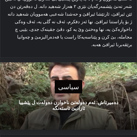
شه‌ر ته‌نێ پێشمه‌رگه‌یان نێزی ۲ هه‌زار شه‌هید دانه‌. ل ده‌ڤه‌رێن دن
ئێن ئیراقێ، ئارتێشا ئیراقێ و حه‌شدا شه‌عبی هه‌موویان شه‌هید دانه‌
ژ بۆ پاراستنا ئیراقێ. نها ئه‌ز دفکرم، ئه‌ڤ نه‌ گلی یه‌، ئه‌ڤ وه‌کی
داخوازه‌کێ یه‌، نها وه‌ختێ وێ یه‌ کو، دڤێ جڤینه‌ک جدی، بێیی چ
مجامله‌، بێ کرن و پێناسه‌یه‌کا راست یا فه‌ده‌رالیزمێ و چەوانیا
برێڤه‌برنا ئیراقێ هه‌به‌.
سیاسی
دەمیرتاش: ئەم دەولەتێ ناخوازن دەولەت ل پێشییا
ئازادیێ ئاستەنگە