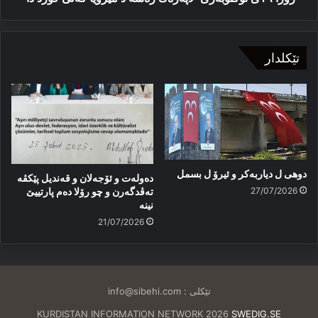
تێکلدار
دوهی ل دیاربەکر و ئیرۆ ل بسمل
دەولەت و ئۆجەلان و قەندیل پێکڤە
27/07/2026
تەڤدگەرن و چو رۆلا دەم پارتییێ
نینە
21/07/2026
تێکلی :
info@sibehi.com
KURDISTAN INFORMATION NETWORK 2026
SWEDIG.SE