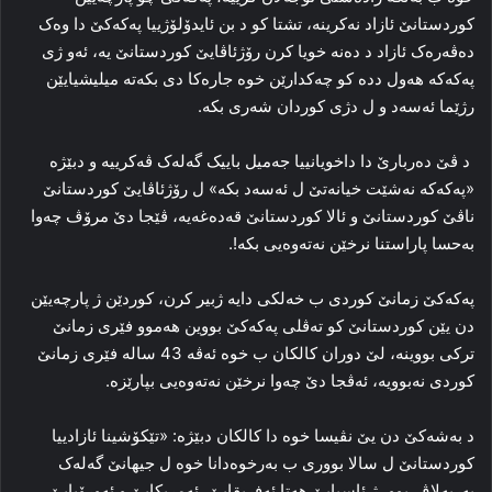
کوردستانێ ئازاد نەکرینە، تشتا کو د بن ئایدۆلۆژییا پەکەکێ دا وەک
دەڤەرەک ئازاد د دەنه‌ خویا کرن رۆژئاڤایێ کوردستانێ یە، ئەو ژی
پەکەکە ھەول ددە کو چەکدارێن خوە جارەکا دی بکه‌ته‌ میلیشیایێن
رژێما ئەسەد و ل دژی کوردان شەری بکە.
د ڤێ دەربارێ دا داخویانییا جەمیل باییک گەلەک ڤەکرییە و دبێژە
«پەکەکە نه‌شێت خیانەتێ ل ئەسەد بکە» ل رۆژئاڤایێ کوردستانێ
ناڤێ کوردستانێ و ئالا کوردستانێ قەدەغەیە، ڤێجا دێ مرۆڤ چەوا
بەحسا پاراستنا نرخێن نەتەوه‌یی بکە!.
پەکەکێ زمانێ کوردی ب خەلکی دایه‌ ژبیر کرن، کوردێن ژ پارچه‌یێن
دن یێن کوردستانێ کو تەڤلی پەکەکێ بووین ھەموو فێری زمانێ
ترکی بووینە، لێ دوران کالکان ب خوە ئەڤە 43 سالە فێری زمانێ
کوردی نەبوویە، ئەڤجا دێ چەوا نرخێن نەتەوەیی بپارێزە.
د بەشەکێ دن یێ نڤیسا خوە دا کالکان دبێژە: «تێکۆشینا ئازادییا
کوردستانێ ل سالا بووری ب بەرخوەدانا خوە ل جیھانێ گەلەک
بەربەلاڤ بوو، ژ ئاسیایێ ھەتا ئەفریقایێ، ئەمریکایێ و ئەورۆپایێ