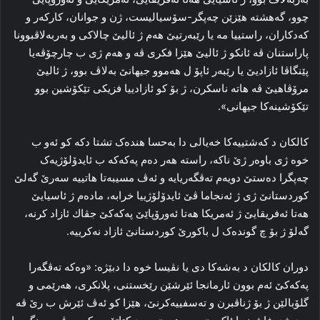
چوو، گه‌هشتە ھێزێن چەپگر-سۆسیالیست، ژن و جوانان، کارکەر و
کەدکاران، راستییا مە یا رێبەرتیێ ھەم ژ ئالیێ چالاکی و بەربەلاڤبوونا
پاراستنان ڤە ئانکو ژ ئالیێ ھێزا فکری ڤە و ھەم ژی ب چارچۆڤەیا
پێنگاڤا ئازادیێ یا رێبەر ئاپۆ ل ھەموو جیھانێ بەلاڤ بوو، ژ ئالیێ
مرۆڤاھیێ ڤە ھاتە ناسکرن، ژ بۆ کو ئازادییا فزیکی تێکۆشین بوو
تێکۆشینەکا جیھانی».
کالکان د کەشتییەکا خەیالی دا بەحسا ھندەک تشتا دکە کو ئەو ب
خوە ژی باوه‌ر ژێ ناكه‌، راستە ھەر دەم پەکەکە ب ئایدۆلۆژیەک
چەپگرا دەستێ دویەم تەڤگەریایە و ئەڤ مسیبه‌تا هاتییە سەرێ گەلێ
کوردستانێ ژی ژ ئەنجاما ڤێ ئایدۆلۆژییا خرابە، مادەم ژ ئاسیایێ
ھەتا ئەفریقایێ ژ ئەمریکا ھەتا ئەورۆپاێێ پەکەکێ جڤاك ئازاد کرنە،
گەلۆ ژ بۆ چ گوندەک ل باکورێ کوردستانێ ئازاد نەکرییە.
دوران کالکان د بەشەکا دی یا نڤیسا خوە دا دبێژە: «وەکە تەڤگەرا
پەکەکێ ئەم بوون ئارمانجا ئێرشێن رێخستنی، پلانکری، ھەرێمی و
گلۆبالێن ژ بۆ ژناڤبرن و تەسفییەکرنێ، ھێزا کو ئەڤ ئێرش ب رێ ڤە