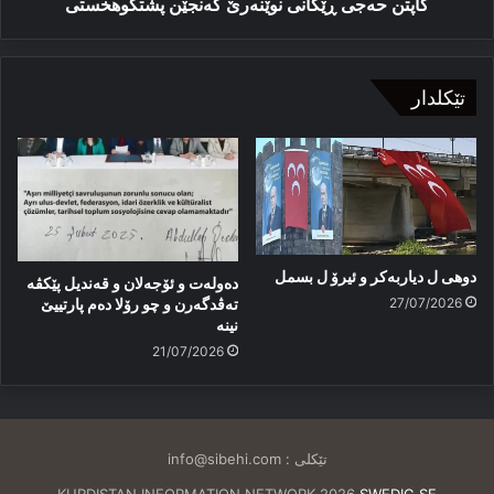
کاپتن حەجی ڕێکانی نوێنەرێ گەنجێن پشتگوهخستی
تێکلدار
دوهی ل دیاربەکر و ئیرۆ ل بسمل
دەولەت و ئۆجەلان و قەندیل پێکڤە
27/07/2026
تەڤدگەرن و چو رۆلا دەم پارتییێ
نینە
21/07/2026
تێکلی :
info@sibehi.com