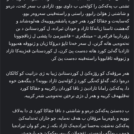
تشتی ب پەکەکێ را کۆلەتی ب داوی بوو، ئازادی ب سەر کەت، دره‌و
و شاشتی ژ ھۆلێ رابوو، راستی و راستەقینی سەروەر بوو،
کەسایەت و جڤاکا کورد ھەر جورە پاشڤەرووییه‌ك ھەلوەشاند و
گەھشت ئاستا ژیانەکا ئازاد و خودان ئیرادە، ل کوردستانێ د بن
زۆردارییا قرکەری – میتنگەری – فاشیزمێ دا پێشی ل ژناڤچوونا
نەتەوەیی ھاتە گرتن، ل سەر خەتا ئاپۆ دیرۆکا ژیان و ژنووڤە ھەبوونا
ئازادیا گەلێ کورد ھاتە دەست پێ کرن، ل کوردستانێ ڤەژینەکا ئازاد
و ژنووڤە ئاڤابوونا راستەقینە دەست پێ کر.
ھەر مرۆڤەک کو رۆژەکێ ل کوردستانێ ژییا بە ژی دزانیت کو کالکان
دره‌وا دکە، گەلۆ کەنگی کورد ژ کۆلەتیێ ئازاد بوونە؟ د بنگەھێ خوە
دا، پەکەکێ رامانا ئازادیێ ژ ناڤا کوردان راکرییە و جڤاكا کورد
تەڤلیھەڤ کرییە و ھەر ل دژی نرخێن نەتەوه‌یی شەر کرییە.
ب دەستێ پەکەکێ دره‌و و شاشتی د ناڤا جڤاكا کورد ی دا بەلاڤ
بوویە و باوەرییا مرۆڤان ب ھەڤ نەمایە، چو جاران ئەندامەکێ
پەکەکێ نه‌شێت بەحسا ئیرادەیەک ئازاد بکە، ژ بەر کو وان ئیراده‌یا
خوە ب بەلگە رادەستی ئۆجەلان کرییە، پەکەکێ چو پارچه‌یێن