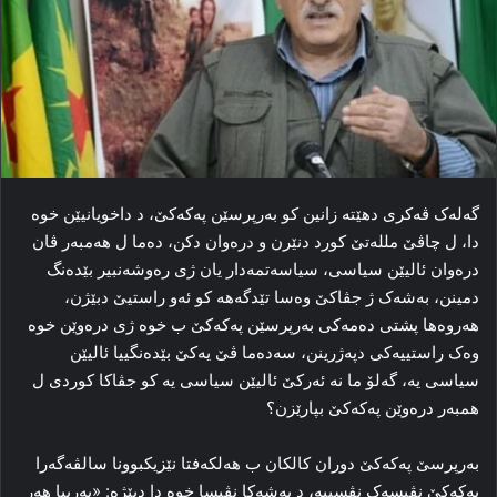
گەلەک ڤەکری دهێتە زانین کو بەرپرسێن پەکەکێ، د داخویانیێن خوە
دا، ل چاڤێ مللەتێ کورد دنێرن و درەوان دکن، دەما ل ھەمبەر ڤان
درەوان ئالیێن سیاسی، سیاسەتمەدار یان ژی رەوشەنبیر بێدەنگ
دمینن، بەشەک ژ جڤاكێ وه‌سا تێدگه‌ھە کو ئەو راستیێ دبێژن،
ھەروەھا پشتی دەمەکی بەرپرسێن پەکەکێ ب خوە ژی درەوێن خوه‌
وەک راستییەکی دپەژرینن، سەدەما ڤێ یەکێ بێدەنگییا ئالیێن
سیاسی یە، گەلۆ ما نە ئەرکێ ئالیێن سیاسی یە کو جڤاكا کوردی ل
ھمبەر درەوێن په‌كه‌كێ بپارێزن؟
بەرپرسێ پەکەکێ دوران کالکان ب هەلکەفتا نێزیكبوونا سالڤەگەرا
پەکەکێ نڤیسەک نڤسییە، د بەشەکا نڤیسا خوە دا دبێژە: «بەرییا ھەر