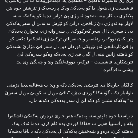
بری ژی فاشیزما ئاکەپێ – مەھەپێ یە، دیکتاتۆرییەکە ب ڤی رەنگی یا
فاشیست ژی ھەول دا کو پەدەکێ وەک پارچەیەک ژ ئێرشێن خوە یێن
پلانکری ب کار بینە، نەخوە ئەو ژی پێ دزانن دەما کو پەکەکە نەبە،
لاواز ببە ئەو ژی دێ ژناڤچن، دزانن کو ئێرش نە تەنێ ل سەر پەکەکێ
یە، د سەری دا ل سەر کەرکووکێ ل سەر وانە ژی، دخوازن پەدەکێ
پتر بکەن نووکەر، رێڤەبەر و جەنەرالێن ترکیێ ژی ئاشکەرا دکەن کو
بۆ ڤێ ئارمانجێ ئه‌و نێزیكی كوردان دبن، ل سەر ڤێ مژارێ تشتەکێ
کو ناهێته‌ زانین نینە، ل گەل ڤێ ژی پەدەکە وەکو سەرەکێ ڤێ
ئێرشکارییا فاشیست – قرکەر، دووڤەلنگێ وێ و چەنگێ وێ یێ
پێشی تەڤدگەرە.”
کالکان جارەکا دی ئێریشێ پەدەکێ دکە و وێ ب ھەڤالبەندییا دژمنی
تاوانبار دکە، گۆتنەکا کوردی دبێژە “ناڤێ من ل تە کومێ من ل سەرێ
تە” پەکەکە تشتێ كو دکە لێ ل سەر پەدەکێ دکەتە مال.
د راستیا خوە دا پێویستە پەدەکە ھەر جارێ دره‌وێن پەکەکێ ئاشکەرا
بکە و راستییا ھەیی ب جڤاكا کوردی بدە فام کرن، دەما ئەڤ یەک
نەهێتە کرن، دره‌و و بێبەختیێن پەکەکێ ل پەدەکێ دکە د ناڤا بەشەکا