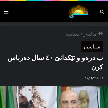
پەیدا بکە
nu
مالپەر
/
سیاسی
سیاسی
ب درەو و تێکدانێ ٤٠ سال دەرباس
کرن
17/11/2021