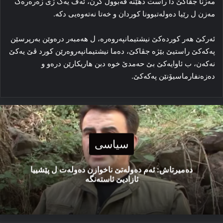
مەزنا جڤاكێ دا راست دهێنە قەبوول کرن، ئەڤ یەک ژی زەرەرەک
مەزن ل رێیا دەولەتبوونا کوردان و خەتا نەتەوه‌یی دكه‌.
ئەرکێ ھەر کوردەکێ نیشتیمانپەروەرە، ل ھەمبەر دره‌وێن بەرپرسێن
پەکەکێ راستیێ بێژە جڤاكێ، دەما نیشتیمانپەروەرێن کورد ڤێ یەکێ
نەکەن، ب ئاوایەکێ بێ حەمدێ خوە دبن هاریکارێن دره‌و و
دەزەنفارماسیۆنێن پەکەکێ.
سیاسی
دەمیرتاش: ئەم دەولەتێ ناخوازن دەولەت ل پێشییا
ئازادیێ ئاستەنگە