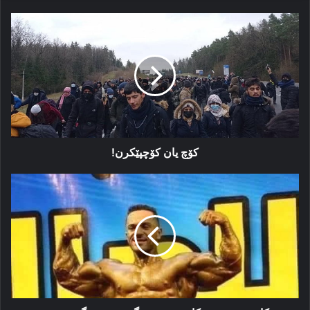
کۆچ
یان
کۆچپێکرن!
کۆچ یان کۆچپێکرن!
کاپتن
حەجی
ڕێکانی
نوێنەرێ
گەنجێن
پشتگوهخستی