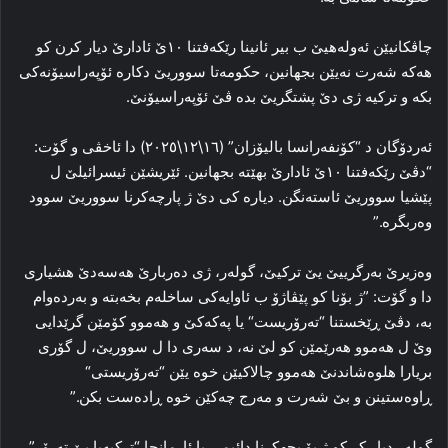
چاڤکانیێن ئه‌وله‌هیێ ب بیر ئانینا رێکەفتنا ۱۰ێ ئادارێ دیار کرن کو
هه‌که‌ شه‌رت نه‌یێن بجهانین، حکومه‌تا سووریێ دکاره‌ ئۆپه‌راسیۆنه‌کی
بکه‌ و ترکیه‌ ژی دێ پشتگریێ بده‌ ڤێ ئۆپه‌راسیۆنێ.
ئه‌ردۆگان د “کۆنفه‌رانسا بالیۆزان” (١٦\١٢\٢٠٢٥) دا ئاخڤی و گۆت:
“دڤێ رێکەفتنا ۱۰ێ ئادارێ بهێتە بجهانین. ئێریشێن ئیسرائیلێ ل
پێشیا سووریێ ئاسته‌نگن. دیاره‌ کی دێ ژ پارچه‌کرنا سووریێ سوود
وه‌ربگره‌.”
وه‌زیرێ بەرگرییێ یێ ترکیێ، گوله‌ر، ژی ده‌ربارێ هەسەدێ هشیاری
دا و گۆت: ”ژ بۆنا کو پێڤاژۆ ب ئاوایه‌کی ساخله‌م بخه‌بته‌ و بەردەوام
بە، دڤێ ڕێخستنا “ته‌رۆریست“ یا پەکەکێ و هه‌موو کۆمێن گرێدایی
وێ ل هه‌موو هه‌رێمێن کو لێ نه‌، د سه‌ری دا ل سوور‌یێ، ل گۆری
بریارا هلوه‌شاندنێ هەموو چالاکیێن خوه‌ یێن “ته‌رۆریستی“
ڕاوه‌ستینن و بێ شه‌رت و مه‌رج چه‌کێن خوه‌ ڕاده‌ست بکن.”
گوله‌ر دیار کر کو ژ بۆ بجهکرنا دائیمی یا ئارمانجا “ترکیه‌یا بێ ته‌رۆر”