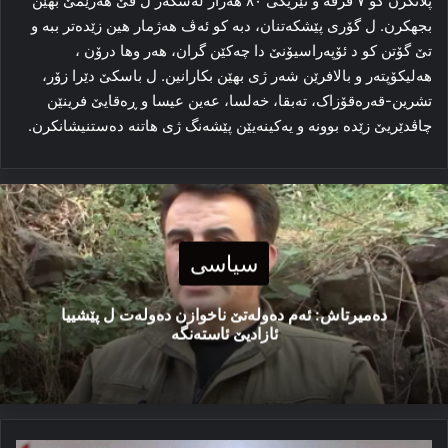
پلانکرن کو ۷ فرقه‌ و نێزیکی ۸۰ هه‌زار له‌شکه‌ر ل ڤێ هه‌رێمێ بهێن
بجهکرن. ل گۆری پێشکه‌تنان، دبه‌ کو ئه‌ڤ هه‌ژمار هین زێده‌تر ببه‌ و
تێ گۆتن کو د ئۆپه‌راسیۆنێ دا چه‌کێن گران، هه‌ر وها درۆن ،
هه‌لیکۆپته‌ر و بالافرێن شه‌ر ژی بهێن بکارانین. ل باسکێ دێرا زۆر،
تشرین-قه‌ره‌قۆزاک، ته‌بقا، خه‌لسا، عه‌ین عیسا و ڕه‌قایێ فرینێن
چاڤدێریێ زێده‌ بوونه‌ و یه‌کینه‌یێن پێشه‌نگ ژی هاتنه‌ ده‌ستنیشانکرن.
سیاسی
دەمیرتاش: ئەم دەولەتێ ناخوازن دەولەت ل پێشییا
ئازادیێ ئاستەنگە