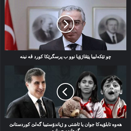
چو
تێکەلییا
پێڤاژۆیا
نوو
ب
پرسگرێکا
کورد
ڤە
نینە
چو تێکەلییا پێڤاژۆیا نوو ب پرسگرێکا کورد ڤە نینە
هەوە
تابلۆیەکا
جوان
یا
ئاشتی
و
ژیاندۆستییا
گەلێ
کوردستانێ
گەهاندە
هەوە تابلۆیەکا جوان یا ئاشتی و ژیاندۆستییا گەلێ کوردستانێ
جیهانێ
گەهاندە جیهانێ