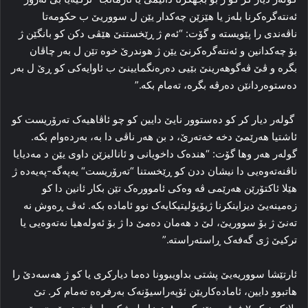
ئه‌نته‌گره‌کرنا بله‌ز یا هێزێن چه‌کدار یێن ل سووریێ ب حکومه‌تا
ناڤه‌ندی را پێویسته‌ و گۆت: “ئه‌م ژ ڕێخستنێ هێڤی دکن کو بانگێن ژ
بۆ چه‌کدانین و ئه‌نته‌گره‌کرنێ یێن ژ هوندرێ خوه‌ تێن ل به‌ر چاڤان
بگره‌ و ڤێ ڤه‌گوهه‌رینێ بێیی ده‌ره‌نگمایینێ ب ئاوایه‌کی کو ڕێ ل به‌ر
ده‌ستوه‌ردانێن ده‌رڤه‌ بگره،‌ ته‌مام بکه‌.”
گوله‌ر دیار کر کو ده‌ستوور نایێ دایین کو چو ئاڤاهیه‌ک ته‌رۆریست کو
ئاشتیا هه‌رێمێ دخه‌ خه‌ته‌رێ، د بن هه‌ر ناڤی دا بە، به‌رده‌وام بکه‌.
گوله‌ر هه‌ر وها گۆت: “هندەک داخویانی و ئانالیزێن داوی یێن د مه‌دیایا
ناڤنه‌ته‌وه‌یی دا نیشان ددن کو ڕێخستنا “ته‌رۆریست“ یەپەگە-پەیەدە ژ
هێلا ئاکتۆرێن هه‌رێمی ڤه‌ وه‌کی ئامووره‌ک تێن بکار ئانین دا کو
زه‌مینەیێ دیزاینکرنا ژیۆپۆلیتیکایەک نوو ئاماده‌ بکه‌. ئه‌ڤ ڕه‌وش نه‌
ته‌نێ ژ بۆ سووریێ، لێ د هه‌مان ده‌مێ دا ژ بۆ ئه‌وله‌هیا نه‌ته‌وه‌یی یا
ترکیێ ژی گه‌فه‌ک ڕاسته‌راسته‌.”
ئارتێشا سووریه‌یێ پشتی بداویبوونا ده‌ما دیارکری یا کو ژ هەسەدێ را
هاتبوو دایین، ئاماده‌کاریێن ئۆپه‌راسیۆنه‌ک به‌رفره‌ه ته‌مام کر. تێ