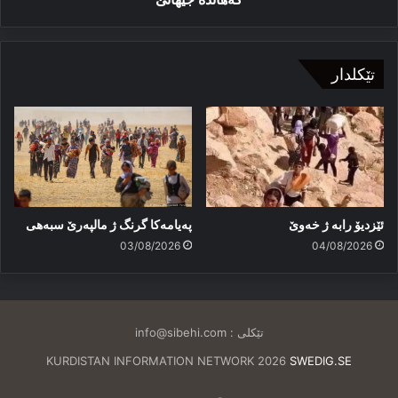
تێکلدار
ئێزدیۆ رابە ژ خەوێ
پەیامەكا گرنگ ژ مالپەرێ سبەهی
03/08/2026
04/08/2026
تێکلی :
info@sibehi.com
KURDISTAN INFORMATION NETWORK 2026
SWEDIG.SE