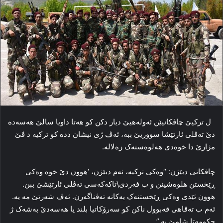
ل ترکیێ‌ چاڤکانیێن ئه‌وله‌هیێ دیار دکن کو هه‌تا داویا سالێ هەسەدە
دێ ته‌ڤلی ئارتێشا سووریێ ببه‌، ئه‌ڤ ژی نیشان دده‌ کو ترکیه‌ د ڤێ
مژارێ دا خوه‌دی هه‌لوه‌سته‌ک زه‌لاله‌.
چاڤکانی دبێژن: “وه‌کی ترکیه‌، ئه‌م دبێژن، ‘هوون دێ خوه‌ وه‌کی
ڕێخستن هلوه‌شینن و ب فه‌ردی\تاکەکەسی ته‌ڤلی ئارتێشێ ببن.
هوون ئێدی وه‌کی ڕێخستنه‌ک یه‌کانه‌ ته‌ڤناگه‌رن. ئه‌ڤ شه‌رتێ مه‌ یه‌.
ئه‌م ب ته‌ڤاهی قه‌بوول ناکن کو سه‌رۆکاتیا بلند یا هەسەدێ به‌شه‌ک ژ
حکومه‌تا شامێ به‌.”