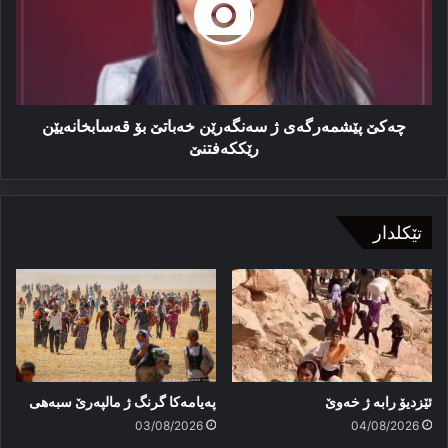
خەباتێ
بۆ
قەسابخانەیێن
رێککەفتنێ
چەکێ پێشمەرگەی ژ سەنگەرێن خەباتێ بۆ قەسابخانەیێن
رێککەفتنێ
تێکلدار
ئێزدیۆ رابە ژ خەوێ
پەیامەكا گرنگ ژ مالپەرێ سبەهی
03/08/2026
04/08/2026