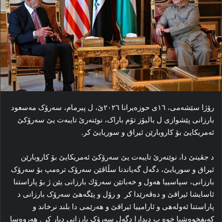
رۆژا سێشەمی، ١٦ی حوزەیرانا ٢٠٢٦ێ، ل پیرمام، سەرۆک مەسعود
بارزانی پێشوازی ل بالیۆز تۆم باراک، نوێنەرێ تایبەت یێ سەرۆکێ
ئەمریکایێ بۆ کاروبارێن ئیراق و سوریایێ کر.
د جڤینێ دا، نوێنەرێ تایبەت یێ سەرۆکێ ئەمریکایێ بۆ کاروبارێن
ئیراق و سوریایێ، دگەل گەیاندنا سڵاڤێن سەرۆک ترەمپ بۆ سەرۆک
بارزانی، سپاسییا هەول و خەباتێن سەرۆك بارزانی یێن ژ بۆ پاراستنا
ئاسایشا ئیراقێ و دەڤەرێدا كر و رۆل و پێگەهێ سەرۆک بارزانی د
پاراستنا ئەولەهی و ئارامییا ئیراقێ و هەرێمی دا بلند نرخاند و
كەیفخوەشیا خوە ب دیدارا دگەل سەرۆک بارزانی دیار کر . هەروەسا