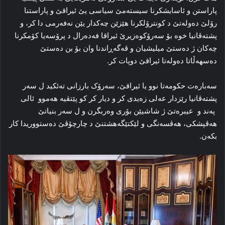
پاراستن و ئاسایشکرنا سیستەمێ سیاسی یێ ئیراقێ و پاراستنا
رۆلێ دەولەتێ د کونترۆلکرنا هێزێن چەکدار یێن نەفەرمی دا کر، و
پشتەڤانیا خوە بۆ سەرۆکوەزیرێ ئیراقا فەدەرال د پرۆسەیا کۆمکرنا
چەکان ژ دەستێ میلیشیان و ڤەگەڕاندنا وان بۆ بن دەستێ
دەسهەڵاتا دەولەتا ئیراقێ دوپات کر.
سەبارەت حکومەتا نوو یا ئیراقێ، سەرۆک بارزانی تەئکید ل سەر
پشتەڤانیا رێزدار عەلی زەیدی کر و دیار کر کو پێتڤیە هەموو ئالی
پەند و عیبرەتێ ژ شاشیێن بۆری وەربگرن و ل سەر بنیاتێ
هەڤپشکی، هەڤسەنگی و لێکتێگەهشتنێ د چارچۆڤێ دەستووریدا کار
بکەن.