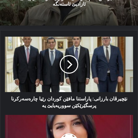
ئازادیێ ئاستەنگە
نێچیرڤان
بارزانی:
پاراستنا
مافێن
کوردان
رێیا
چارەسەرکرنا
پرسگێرێكێن
سووریەیایێ
یە
نێچیرڤان بارزانی: پاراستنا مافێن کوردان رێیا چارەسەرکرنا
پرسگێرێكێن سووریەیایێ یە
چەکێ
پێشمەرگەی
ژ
سەنگەرێن