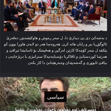
د بەشەکێ دی یێ دیدارێ دا، ل سەر رەوش و هاوکێشەیێن دەڤەرێ
ئالوگۆڕیا بیر و رایان هاتە کرن. هەروەسا هەر دو لایەن هاوڕا بوون کو
پێکڤە ل سەر کۆمەکا کارێن لەزگین و هەڤپشک بۆ ئاسایشا ئیراقێ و
هەرێما کوردستانێ و ئاڤاکرنا دۆستایەتیەکا ستراتیژی یا درێژخایەن د
بیاڤێ ئابووری و گەشەپێدان وەبەرهێنانێ دا کار بکەن
سیاسی
دەمیرتاش: ئەم دەولەتێ ناخوازن دەولەت ل پێشییا