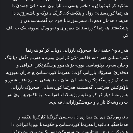
تەئکید کر کو ئیراق و دەڤەر پێتڤی ب ئارامیێ نە و د ڤێ چەندێ دا
هەرێما کوردستانێ رۆل و پێگەهەکێ گرنگ د نوکە و پاشەرۆژێ دا
هەیە. د هەمان دەم دا، سەرسۆرمانا خوە ب گەشەسەندن و
پێشکەفتنا هەرێما کوردستانێ دەربڕی و ئەو وەک نموونەیەک ب ناڤ
کر.
هەر د وێ جڤینێ دا، سەرۆک بارزانی دوپات کر کو هەرێما
کوردستانێ هەر دەم فاکتەرەکێ ئارامیێ بوویە و هەرتم دگەل دیالۆگ
و چارەسەریا دپلۆماسی بوویە بۆ هەموو پرسگێرێكێن ئیراقێ و
دەڤەرێ. سەرۆك بارزانی گۆت: هەرێما کوردستانێ چ جاران نەبوویە
بەشەک ژ پرسگێرێكێن هەنە، لێ بەلێ ب نەهەقی سەرچەقێن شەڕ و
ناۆکۆکیێن هەرێمی گەهشتنە هەرێما كوردستانێ. سەرۆک بارزانی
هەروەسا دیار کر کو پێتڤیە رۆژهەلاتا ناڤەراست بۆ ئاکنجییێن وێ بەر
ب رەوشەکا ئارام و خوەشگوزارانیێ ڤە بچە.
د تەوەرەکێ دی یێ دیدارێ دا، بەحسێ گرنگیا کارکرنا پێکڤە و
هەماهنگیا د ناڤبەرا هەرێما کوردستانێ و حکومەتا نوو یا ئیراقێ دا
هات كرن. نوێنەرێ تایبەت یێ سەرۆکێ ئەمریکایێ بەحسێ پێتڤیا