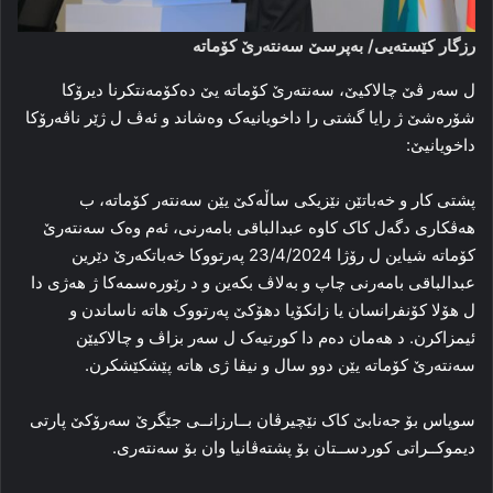
رزگار کێستەیی/ بەپرسێ سەنتەرێ کۆماتە
ل سەر ڤێ چالاکیێ، سه‌نته‌رێ کۆماته‌ یێ ده‌کۆمه‌نتکرنا دیرۆکا
شۆره‌شێ ژ رایا گشتی را داخویانیەک وەشاند و ئەڤ ل ژێر ناڤەرۆکا
داخویانیێ:
پشتی کار و خەباتێن نێزیکی ساڵەکێ یێن سەنتەر کۆماتە، ب
هەڤکاری دگەل کاک کاوە عبدالباقی بامەرنی، ئەم وەک سەنتەرێ
کۆماتە شیاین ل رۆژا 23/4/2024 پەرتووکا خەباتکەرێ دێرین
عبدالباقی بامەرنی چاپ و بەلاڤ بکەین و د رێورەسمەکا ژ هەژی دا
ل هۆلا کۆنفرانسان یا زانکۆیا دهۆکێ پەرتووک هاتە ناساندن و
ئیمزاکرن. د هەمان دەم دا کورتیەک ل سەر بزاڤ و چالاکیێن
سەنتەرێ کۆماتە یێن دوو سال و نیڤا ژی هاتە پێشکێشکرن.
سوپاس بۆ جەنابێ کاک نێچیرڤان بــارزانــی جێگرێ سەرۆکێ پارتی
دیموکــراتی کوردســتان بۆ پشتەڤانیا وان بۆ سەنتەری.