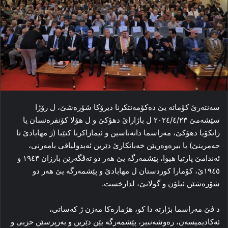
سه‌نته‌رێ کۆماته‌ یێ ده‌کۆمه‌نتکرنا دیرۆکا شۆره‌شێ، ل رۆژا
سێشەمێ ٢٠٢٤/٤/٢٣ ل باژاراێ دهۆكێ و ل ھۆلا کۆنفرەنسان یا
زانکۆیا دھۆکێ، مه‌راسما دانه‌ناسین و ئیمازاکرنا کتێبا (ژ مهابادێ تا
حه‌مرینێ) یا بیره‌وه‌ریێن خه‌باتکارێ دێرین ئەبدولباقی بامه‌رنی،
ئه‌ندامێ پارتیا هیوا، پێشمه‌رگه‌ یێ هه‌ر دو ته‌ڤگه‌رێن بارزان ۱۹٤۳ و
۱۹٤٥ێ، کۆمارا کوردستان ل مهابادێ و پێشمه‌رگه‌ یێ هه‌ر دو
شۆره‌شێن ئیلۆن و گولانێ، لدارخست‌.
د ڤێ مەراسما بژارتە دا كو، هژمارەكا مەزن ژ كەساتی،
ئەكادیمیسەن، رەوشەنبیر، پێشمەرگە یێن دێرین و بەرپرسێن حزبی و