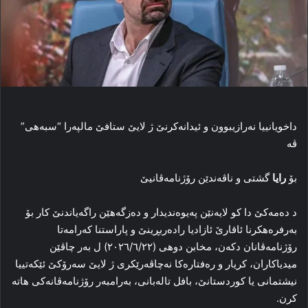
داخویانییا نەرازیبوون و ئیدانەكرنێ ژ لایێ ستافێ مالپەرا “سبەهی”
ڤە
بۆ
رایا
گشتی
و
ناڤەندێن
رۆژنامەڤانیێ
د دەمەكێ دا كو لایەنێن پەیوەندیدار و دەزگەهێن راگەیاندنێ كار بۆ
بەرفرەهكرنا ئاقارێ ئازادیا رادەربڕینێ و پاراستنا كەرامەتا
رۆژنامەڤانان دكەن، مخابن دوهی (٢٠٢٦/٦/٢٢) ل بەر چاڤێن
میدیاكاران، كریار و رەفتارەكا نەچاڤەرێكری ژ لایێ سەرۆكێ ئێكەتییا
نیشتمانی یا كوردستانێ، بافل تالەبانی، بەرامبەر رۆژنامەڤانەكی هاتە
كرن.