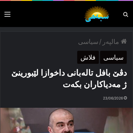
پەیدا بکە
nu
مالپەر
/
سیاسی
سیاسی
فلاش
دڤێ بافل تالەبانی داخوازا لێبورینێ
ژ مەدیاكاران بكەت
23/06/2026