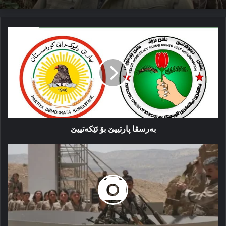
بەرسڤا
پارتییێ
بۆ
ئێکەتییێ
بەرسڤا پارتییێ بۆ ئێکەتییێ
سێ
هەیڤ
ل
پێشییا
چەکدارێن
پەکەکێ
نە
ڤەگەرن