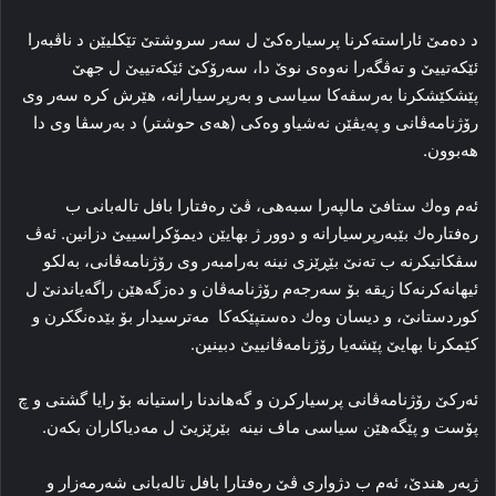
د دەمێ ئاراستەكرنا پرسیارەكێ ل سەر سروشتێ تێكلیێن د ناڤبەرا
ئێكەتییێ و تەڤگەرا نەوەی نوێ دا، سەرۆكێ ئێكەتییێ ل جهێ
پێشكێشكرنا بەرسڤەكا سیاسی و بەرپرسیارانە، هێرش كرە سەر وی
رۆژنامەڤانی و پەیڤێن نەشیاو وەكی (هەی حوشتر) د بەرسڤا وی دا
هەبوون.
ئەم وەك ستافێ
مالپەرا
سبەهی، ڤێ رەفتارا بافل تالەبانی ب
رەفتارەك بێبەرپرسیارانە و دوور ژ بهایێن دیمۆكراسییێ دزانین. ئەڤ
سڤكاتیكرنە ب تەنێ بێڕێزی نینە بەرامبەر وی رۆژنامەڤانی، بەلكو
ئیهانەكرنەكا زیقە بۆ سەرجەم رۆژنامەڤان و دەزگەهێن راگەیاندنێ ل
كوردستانێ، و دیسان وەك دەستپێكەكا مەترسیدار بۆ بێدەنگكرن و
كێمكرنا بهایێ پێشەیا رۆژنامەڤانییێ دبینین.
ئەركێ رۆژنامەڤانی پرسیاركرن و گەهاندنا راستیانە بۆ رایا گشتی و چ
پۆست و پێگەهێن سیاسی ماف نینە بێرێزیێ ل مەدیاكاران بكەن.
ژبەر هندێ، ئەم ب دژواری ڤێ رەفتارا بافل تالەبانی شەرمەزار و