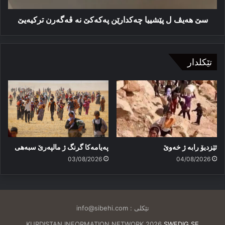
ترکیەیێ
سێ هەیڤ ل پێشییا چەکدارێن پەکەکێ نە ڤەگەرن ترکیەیێ
تێکلدار
ئێزدیۆ رابە ژ خەوێ
پەیامەكا گرنگ ژ مالپەرێ سبەهی
03/08/2026
04/08/2026
تێکلی :
info@sibehi.com
KURDISTAN INFORMATION NETWORK 2026
SWEDIG.SE