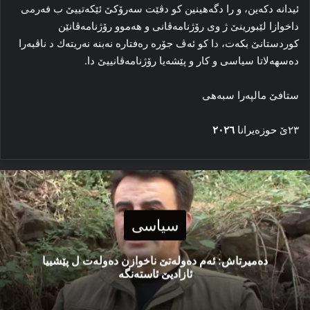
ئیدانە دكەین، و را دگەهینین كو دڤێت سەرۆكێ ئێكەتییێ ب فەرمی
داخوازا لێبورینێ ژ وی رۆژنامەڤانی و هەموو رۆژنامەڤانێن
كوردستانێ بكەت، دا كو ئەڤ جۆرە رەفتارە نەبنە نەریتەك د ناڤبەرا
دەسهەلاتا سیاسی و كار و پێشەیا رۆژنامەڤانییێ دا.
ستافێ
مالپەرا
سبەهی
٢٣ێ
حوزەیرانا
٢٠٢٦
سیاسی
دەمیرتاش: ئەم دەولەتێ ناخوازن دەولەت ل پێشییا
ئازادیێ ئاستەنگە