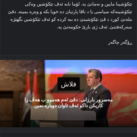
تێکۆشینا مایین و نه‌مانێ یه‌. لۆما نابه‌ ئه‌ڤ تێکۆشین وه‌کی
تێکۆشینه‌که‌ سیاسی یا د ناڤا پارتیان ده‌ خویا بکه‌ و وه‌ره‌ بمینه‌. دڤێ
مله‌تێ کورد د ڤێ تێکۆشینێ ده‌ ببه‌ کرده‌ کو ئه‌ڤ تێکۆشین بگهێژه‌
سه‌رکه‌فتنێ. ئه‌ڤ ژی بارێ حکومه‌تێ یه‌.
ڕۆگه‌ر چاگه‌ر
فلاش
مەسرور بارزانی: دڤێ ئەم هەموو ب هەڤ را
کاربکن داکو ئەڤ تاوان دوبارە نەبن