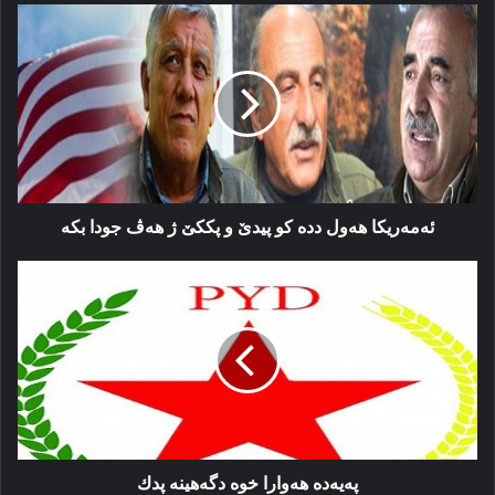
ئەمه‌ریکا
هه‌ول
دده‌
کو
پیدێ
و
پککێ
ژ
هه‌ڤ
جودا
ئەمه‌ریکا هه‌ول دده‌ کو پیدێ و پککێ ژ هه‌ڤ جودا بکه‌
بکه‌
پەیەدە
ھەوارا
خوە
دگەھینە
پدك
پەیەدە ھەوارا خوە دگەھینە پدك