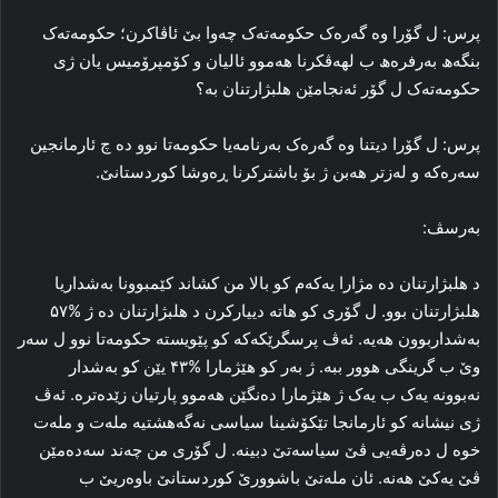
پرس: ل گۆرا وه‌ گه‌ره‌ک حکومه‌ته‌ک چه‌وا بێ ئاڤاکرن؛ حکومه‌ته‌ک
بنگه‌ھ به‌رفره‌ھ ب لهه‌ڤکرنا هه‌موو ئالیان و کۆمپرۆمیس یان ژی
حکومه‌ته‌ک ل گۆر ئه‌نجامێن هلبژارتنان به‌؟
پرس: ل گۆرا دیتنا وه‌ گه‌ره‌ک به‌رنامه‌یا حکومه‌تا نوو ده‌ چ ئارمانجین
سه‌ره‌که‌ و له‌زتر هه‌بن ژ بۆ باشتركرنا ڕه‌وشا کوردستانێ.
به‌رسڤ:
د هلبژارتنان ده‌ مژارا یه‌که‌م کو بالا من کشاند کێمبوونا به‌شداریا
هلبژارتنان بوو. ل گۆری کو هاته‌ دییارکرن د هلبژارتنان ده‌ ژ %۵۷
به‌شداربوون هه‌یه‌. ئه‌ڤ پرسگرێکه‌که‌ کو پێویسته‌ حکومه‌تا نوو ل سه‌ر
وێ ب گرینگی هوور ببه‌. ژ به‌ر کو هێژمارا %۴۳ یێن کو به‌شدار
نه‌بوونه‌ یه‌ک ب یه‌ک ژ هێژمارا ده‌نگێن هه‌موو پارتیان زێده‌تره‌. ئه‌ڤ
ژی نیشانه‌ کو ئارمانجا تێکۆشینا سیاسی نه‌گەهشتیه‌ مله‌ت و مله‌ت
خوه‌ ل ده‌رڤه‌یی ڤێ سیاسه‌تێ دبینه‌. ل گۆری من چه‌ند سه‌ده‌مێن
ڤێ یه‌کێ هه‌نه‌. ئان مله‌تێ باشوورێ کوردستانێ باوه‌ریێ ب