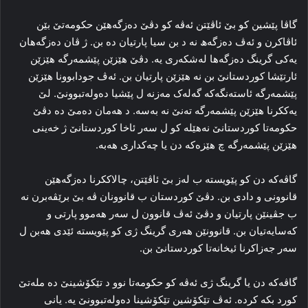
گاڤا پێشین کو بێ ئاڤێتن ئه‌ڤه‌ کو دڤێ ده‌زگه‌هێن حکومه‌تێ بێن
ئاڤاکرن و ئه‌ڤ ده‌زگه‌ھ نه‌ د بن سیا پارتیان ده‌ بن. ژ ڤان ده‌زگه‌هان
یه‌کی گرینگ ده‌زگه‌ها له‌شکه‌ری یه‌. دڤێ هێزێن پێشمه‌رگه‌ هێزێن
ئارتێشا کوردستانێ بن نه‌ هێزێن پارتیان بن. ئه‌ڤ جودابوونا هێزێن
پێشمه‌رگه‌ ئاسته‌نگه‌که‌ گه‌له‌ک مه‌زنه‌ ل پێشیا ده‌وله‌تبوونێ. لێ
یه‌ککرنا هێزێن پێشمه‌رگه‌ ته‌نێ نه‌ به‌سه‌. د هه‌مان ده‌مێ ده‌ دڤێ
حکومه‌تا کوردستانێ نه‌هێله‌ کو ل سه‌ر ئاخا کوردستانێ ژ خه‌ینی
هێزێن پێشمه‌رگه‌ چ هێزه‌که‌ دن یا چه‌کداری هه‌به‌.
گاڤه‌که‌ دن کو پێویسته‌ ب له‌ز بێ ئاڤێتن، چالاککرنا ده‌زگه‌هێن
قانوونی و دادی بن. دڤێ کوردستان ب قانوونان ڤه‌ بێ برێڤه‌برن نه‌
ب جڤینێن پارتیان و دڤێ ئه‌ڤ قانوون ل سه‌ر هه‌موو پارتی و
که‌سایه‌تیان بن. قانوونێن هه‌ری گرینگ ژی کو پێویسته‌ ئێدی هه‌بن ل
سه‌ر جه‌زاکرنا ئیخانه‌تا کوردستانێ بن.
گاڤه‌که‌ دن یا گرینگ ژی ئه‌ڤه‌ کو حکومه‌تا نوو د تێکۆشینێ ده‌ مله‌تێ
کورد بکه‌ کرده‌. ئه‌ڤ تێکۆشین تێکۆشینا ده‌وله‌تبوونێ یه‌. یانی