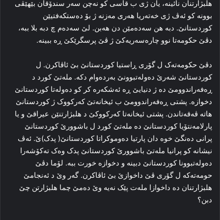
هلبژارتنان نائینه‌، یان ژی ب قاسی کو نه‌چن سه‌ر سندۆقان بێهێڤی
بوونه‌ کو ئه‌ڤ ژی خه‌ته‌ریا هه‌ری مه‌زنه‌ ژ بۆ ده‌ستکه‌فتیێن
کوردستانێ. دبه‌ هن سه‌ده‌مێن دن هه‌بن. لێ سه‌ده‌م چ دبه‌ بلا ببه‌،
دڤێ حکومه‌تا نوو چاره‌سه‌ریه‌کێ ژ ڤێ پرسگرێکێ ڕه‌ ببینه‌.
دڤێ حکومه‌ته‌ک ل گۆری ڕاستیا کوردستانێ بێ ئاڤاکرن. ل
کوردستانێ شه‌رێ ده‌وله‌تبوونێ به‌رده‌وام دکه‌. مله‌تێ کورد د
ڕه‌فه‌راندوومێ ده‌ ژ دنیایێ ڕه‌ ئه‌شکه‌ره‌ کر کو ده‌وله‌تا کوردستانێ
دخوازه‌. پشتی ڕه‌فه‌راندوومێ ب ئیخانه‌تێ که‌رکووک ژ کوردستانێ
هاته‌ ڤه‌قه‌تاندن. پشتی ئیخانه‌تا که‌رکووکێ د هلبژارتنێن عیراقێ و یا
پارلامه‌نتۆیا کوردستانێ ده‌ مله‌تێ کورد ل باشوورێ کوردستانێ
پرانی ده‌نگێ خوه‌ دان پارتیا دەوموكراتا كوردستانێ( پدک)ێ. ئه‌ڤ
نیشانه‌ کو پرانیا مله‌تێ باشوورێ کوردستانێ پدک وه‌ک ته‌کۆشه‌را
ده‌وله‌تبوونا کوردستانێ دبینه‌ و دخوازه‌ خورت ببه‌. لۆما دڤێ
حومه‌ته‌که‌ ل گۆری ڤێ داخوازێ بێ ئاڤاکرن. گه‌ر وێ د ئه‌نجامێ
هلبژارتنان ده‌ داخوازا مله‌ت پێک نه‌یه‌ وێ ده‌مێ چما هلبژارتن چێ
دبن؟