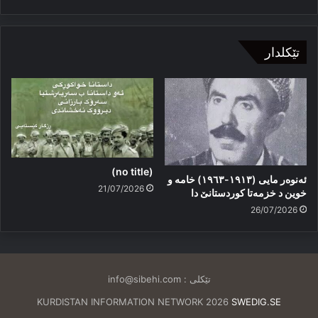
تێکلدار
(no title)
ئەنوەر مایی (١٩١٣-١٩٦٣) خامە و
21/07/2026
خوین د خزمەتا کوردستانێ دا
26/07/2026
تێکلی :
info@sibehi.com
KURDISTAN INFORMATION NETWORK 2026
SWEDIG.SE