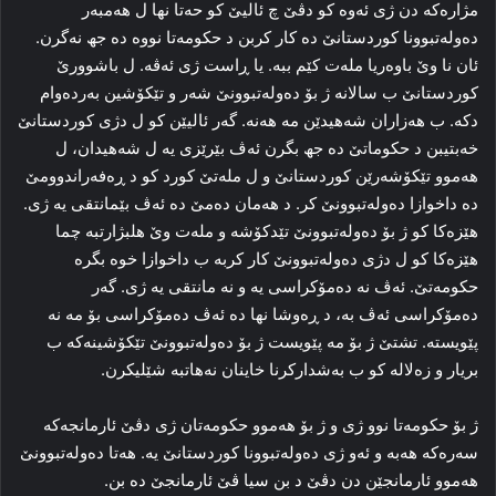
مژاره‌که‌ دن ژی ئه‌وه‌ کو دڤێ چ ئالیێ کو حه‌تا نها ل هه‌مبه‌ر
ده‌وله‌تبوونا کوردستانێ ده‌ کار کربن د حكومه‌تا نووه ده‌ جھ نه‌گرن.
ئان نا وێ باوه‌ریا مله‌ت کێم ببه‌. یا ڕاست ژی ئه‌ڤه‌. ل باشوورێ
کوردستانێ ب سالانه‌ ژ بۆ ده‌وله‌تبوونێ شه‌ر و تێکۆشین به‌رده‌وام
دکه‌. ب هه‌زاران شه‌هیدێن مه‌ هه‌نه‌. گه‌ر ئالیێن کو ل دژی کوردستانێ
خه‌بتیبن د حکوماتێ ده‌ جھ بگرن ئه‌ڤ بێرێزی یه‌ ل شه‌هیدان، ل
هه‌موو تێکۆشه‌رێن کوردستانێ و ل مله‌تێ کورد کو د ڕه‌فه‌راندوومێ
ده‌ داخوازا ده‌وله‌تبوونێ کر. د هه‌مان ده‌مێ ده‌ ئه‌ڤ بێمانتقی یه‌ ژی.
هێزه‌کا کو ژ بۆ ده‌وله‌تبوونێ تێدکۆشه‌ و مله‌ت وێ هلبژارتبه‌ چما
هێزه‌کا کو ل دژی ده‌وله‌تبوونێ کار کربه‌ ب داخوازا خوه‌ بگره‌
حکومه‌تێ. ئه‌ڤ نه‌ ده‌مۆکراسی یه‌ و نه‌ مانتقی یه‌ ژی. گه‌ر
ده‌مۆکراسی ئه‌ڤ به‌، د ڕه‌وشا نها ده‌ ئه‌ڤ ده‌مۆکراسی بۆ مه‌ نه‌
پێویسته‌. تشتێ ژ بۆ مه‌ پێویست ژ بۆ ده‌وله‌تبوونێ تێکۆشینه‌که‌ ب
بریار و زه‌لاله‌ کو ب به‌شدارکرنا خاینان نه‌هاتبه‌ شێلیکرن.
ژ بۆ حکومه‌تا نوو ژی و ژ بۆ هه‌موو حکومه‌تان ژی دڤێ ئارمانجه‌که‌
سه‌ره‌که‌ هه‌به‌ و ئه‌و ژی ده‌وله‌تبوونا کوردستانێ یه‌. هه‌تا ده‌وله‌تبوونێ
هه‌موو ئارمانجێن دن دڤێ د بن سیا ڤێ ئارمانجێ ده‌ بن.