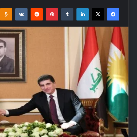
i
takte
Reddit
Pinterest
Tumblr
LinkedIn
Facebook
X