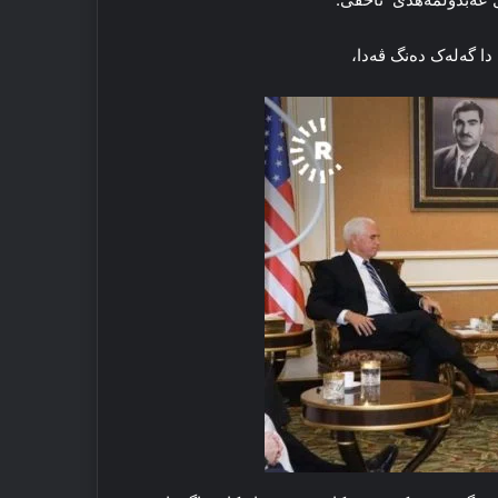
دا گەلەک دەنگ ڤەدا،