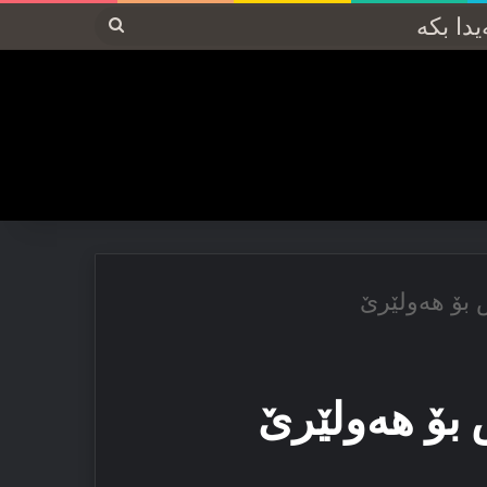
پەیدا
بکە
س بۆ هەولێرێ
 بۆ هەولێرێ