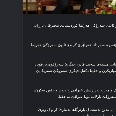
 ئالیێ سه‌رۆکێ هه‌رێما کوردستانێ نێچیرڤان بارزانی
ایێ مایک پێنس ه‌ سه‌ردانا هه‌ولێرێ کر و ژ ئالیێ سه‌رۆکێ هه‌رێما
نێ مسته‌فا سه‌یید قادر، جیگرێ سه‌رۆکوەزیر قوباد
ێشوازیکرن و جڤینا دگه‌ل جیگرێ سه‌رۆکێ ئەمریکایێ
 و مەزنە بەرپرسێن عیراقێ چ دیدار و جڤین نەکرن،
رۆکێ پارلامەنتۆیا عیراقێ نە جڤیا.
 عەین ئەسەد ل پارێزگاها ئەنبارێ کر و ل وێرێ
ل عەبدولمەهدی ئاخڤی.