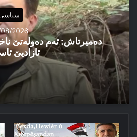
سیاسی
/08/2026
دەمیرتاش: ئەم دەولەتێ ناخ
ئازادیێ ئاس
06/08/2026
دەمیرتاش: ئەم دەولەتێ ناخوازن دەولەت ل پێشییا ئازاد
03/08/2026
خوەپێشاندانێن
پە
پەیاما سەرۆک نێچیرڤان بارزانی د سالڤەگەرا جینۆساییدا 
عیراقێ
هە