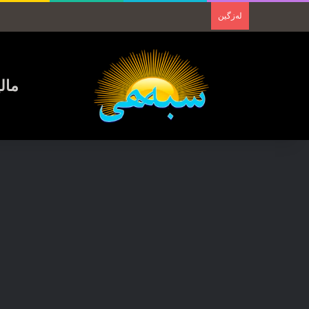
لەزگین
مال