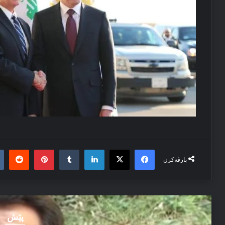
it
nterest
Tumblr
LinkedIn
Facebook
X
پارڤەکرن
پێش