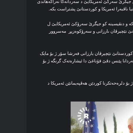
س جیگرێ سەرکێ ئەمریکایێ د سەردانەکا نەراگەهاندی
یا ناڤبەرا ئەمریکا و کوردستانێ پشتراست بکە.
دکە و دنڤیسینە کو جیگرێ سەرۆکێ ئەمریکایێ ل
ێ نێچیرڤان ىارزانی و سەرۆکوەزیڕ مەسروور
وردستانێ نێچیرڤان بارزانی فەرشا سۆر ژ بۆ مایک
دانا پێنس دڤێ قۆناغێ دا ئیشارەتەک گرنگە ژ بۆ
ژ بۆ دلرەحەتکرنا کوردێن هەڤپەیمانێن ئەمریکا د