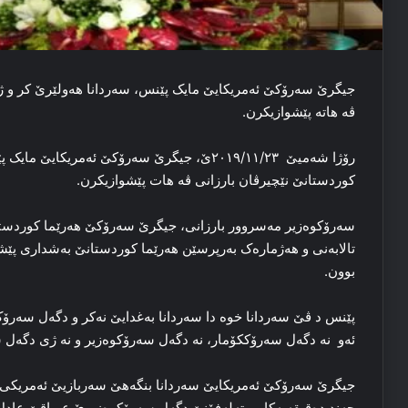
جیگرێ سه‌رۆکێ ئه‌مریکایێ مایک پێنس، سه‌ردانا هه‌ولێرێ کر و ژ
ڤه‌ هاته‌ پێشوازیکرن.
رۆژا شه‌میێ ٢٠١٩/١١/٢٣ێ، جیگرێ سه‌رۆکێ ئەمریک
کوردستانێ نێچیرڤان بارزانی ڤه‌ هات پێشوازیکرن.
سه‌رۆکوەزیر مه‌سروور بارزانی، جیگرێ سه‌رۆکێ هه‌رێما کوردستا
تالابه‌نی و هه‌ژماره‌ک به‌رپرسێن هه‌رێما کوردستانێ به‌شداری پ
بوون.
پێنس د ڤێ سەردانا خوە دا سەردانا بەغدایێ نەکر و دگەل سەرۆک
ئەو نە دگەل سەرۆککۆمار، نە دگەل سەرۆکوەزیر و نە ژی دگەل سە
جیگرێ سەرۆکێ ئەمریکایێ سەردانا بنگەهێ سەربازیێ ئەمریکی ل
چەند دەقیقەیەکا ب تەلەفۆنێ دگەل سەرۆکوەزیرێ عیراقێ عاد