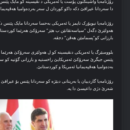
رۆژنامەیا واشینگتون پۆست یا ئەمریکی د نڤیسینە کو مایک پێن
دا سەردانا عیراقێ دکە داکو کوردان ل سەر بەردەوامیا هەڤپەیمان
رۆژنامەیا نیویۆرک تایمز یا ئەمریکی بەحسا سەردانا مایک پێنس 
هەولێرێ دگەل “سیاسەتڤانێن ب هێز” سەرۆکێ هەرێما كوردستان
بارزانی کو”پسمامێن هەڤن” دجڤە.
بلوومبێرگ یا ئەمریکی دنڤیسینە کو ل هەولێری سەرۆکێ هەرێما ک
پێنس جیگرێ سەرۆکێ ئەمریکایێ راخستیە و بارزانی گۆتیە کو سەر
بەدەوامیا هەڤپەیمانیا ئەمریکا و کوردستانێ.
رۆژنامەیا گاردییان یا بەریتانی دبێژە کو سەردانا پێنس بۆ عیراقێ 
شەرێ دژی داعیسێ دا یە.