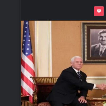
Odnoklassnik
Pocket
VKon