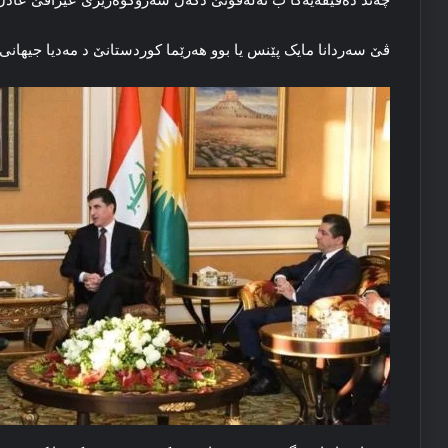
ڤێ سەردانا مایک پێنس یا بوو هەرێما کوردستانێ د مەدیا جیهانی 