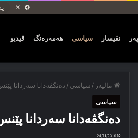
Facebook
X
پەر
نڤیسار
سیاسی
ھەمەرەنگ
ڤیدیو
مالپەر
/
سیاسی
/
دەنگڤەدانا سەردانا پێن
سیاسی
دەنگڤەدانا سەردانا پێنس
24/11/2019