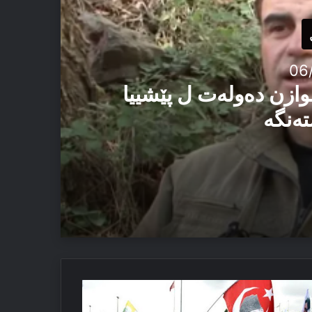
06
وازن دەولەت ل پێشییا
تەنگە
یێ ئاستەنگە
کەک/
ئێزدیان دا
دەپە