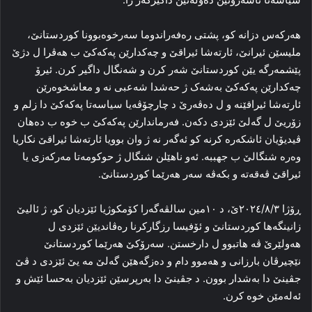
هه‌رکه‌س دزانه‌ کو، پشتی ره‌فه‌راندوما سه‌رخوه‌بوونا کوردستانێ،
ملیسێن ئیرانێ، ئارته‌شا ئیراقێ و چه‌کدارێن پەکەکێ ب هه‌ڤرا ل دژێ
پێشمه‌رگه‌ یێن کوردستانێ شه‌ر کرن و شه‌نگال داگیر کرن. ئیرۆ
چه‌کدارێن پەکەکێ به‌شه‌ک ژ حه‌شدا شه‌عبی نه‌ و معاشخوه‌رێن
ئارته‌شا ئیراقێنه‌ و ل ده‌ڤه‌رێ د چارچۆڤه‌یا سیاسه‌تا پەکەکێ دا زلم و
زۆریێ ل گه‌لێ ئێزدی دکه‌ن. فه‌رماندارێن پەکەکێ ب خوه‌ ب ده‌هان
ڤیدیۆیان ئاشکه‌ره‌ کرنه‌ کو ئه‌گه‌ر نه‌ ژ وان بوویا ئارته‌شا ئیراقێ نکاریا
وه‌رە شنگالێ ب جهببه‌. ئه‌و ناهێلن شنگال ژ حوکومه‌تا مه‌رکه‌زی یا
ئیراقێ ڤه‌قه‌ته‌ و بکه‌ڤه‌ سه‌ر هه‌رێما کوردستانێ.
ڕۆژا ٢٠٢٤/٨/٣ێ، د ۱۰مین سالڤه‌گه‌را کۆمکوژیا ئێزدیان کو، ژ ئالیێ
زانینگه‌ها کوردستانێ و ئۆفیسا رزگارکرنا ره‌ڤاندیێن ئێزدی ل
هه‌ولێرێ ڤه‌ هاتبوو ل دارخستن. سه‌رۆکێ هه‌رێما کوردستانێ
نێچیرڤان بارزانی و هه‌موو دام و ده‌زگه‌هێن گه‌لێ مه‌ یێ ئێزدی د ڤێ
جڤینێ دا به‌شدار بوون. د جڤینێ دا به‌رپرسێن ئێزدیان به‌حسا ئێش و
ئه‌له‌مێن خوه‌ کرن.