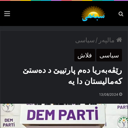
پەیدا بکە
nu
مالپەر
/
سیاسی
سیاسی
فلاش
رێڤەبەریا دەم پارتییێ د دەستێ
کەمالیستان دا یە
13/08/2024