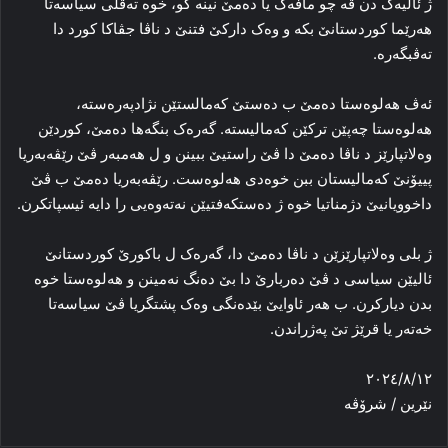
ژ ئالیه‌ک دن ڤه‌ چو مافه‌ک یا ده‌مێ نینە کو، خوه‌ ته‌ڤلی سیاسه‌تا
هه‌رێما کوردستانێ بکه‌ و وه‌ک دارکێ فتنێ د ناڤا جڤاکا کورد دا
ته‌ڤبگه‌ره‌.
ئه‌ڤ هه‌لوه‌ستا ده‌مێ ب ده‌ستێ که‌مالستێن نژادپه‌ره‌سته‌،
هه‌لوه‌ستا چه‌پێن ترکێن که‌مالیسته‌. گه‌ره‌ک بنگه‌ها ده‌مێ، کوردێن
وه‌لاتپارێز د ناڤا ده‌مێ دا ڤێ راستیێ ببینن و ل هەمبه‌ر ڤێ رێڤه‌به‌ریا
پییۆنێ که‌مالیستان ببن خوه‌دی هه‌لوه‌ست. رێڤه‌به‌ریا ده‌مێ ب ڤێ
داخوویانیێ دژمناتیا خوه‌ ژ ده‌ستکه‌فتیێن نه‌ته‌وه‌یی را دایه‌ ئیسپاتکرن.
ژ بلی وه‌لاتپارێزێن د ناڤا ده‌مێ دا، گه‌ره‌ک ل باکورێ کوردستانێ
ئالیێن سیاسی د ڤێ ده‌ربارێ دا بێ ده‌نگ نه‌مینن و هه‌لوه‌ستا خوه‌
بدن دیارکرن. ب هه‌ر ئاوایێ بێده‌نگی وه‌ک پشتگریا ڤێ سیاسه‌تا
خه‌ته‌ر یا قرێژ تێ په‌ژراندن.
٢٠٢٤/٨/١٢
نێرین / شرۆڤه‌