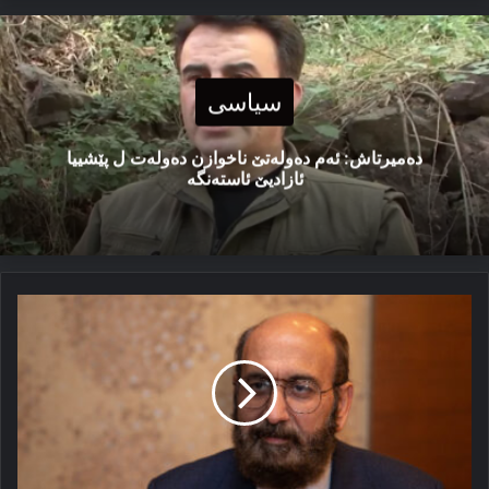
سیاسی
دەمیرتاش: ئەم دەولەتێ ناخوازن دەولەت ل پێشییا
ئازادیێ ئاستەنگە
میرێ
ئێزدیان:
مە
ب
مسلمانێن
کوردستانێ
را
دیرۆکه‌کا
هه‌ڤپار