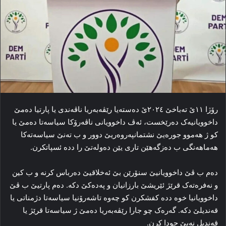
رۆژا ۱۱ێ ته‌باخێ ۲۰۲٤ێ ده‌سته‌یا رێڤه‌به‌ریا ناڤه‌ندی یا پارتیا ده‌مێ
داخوویانیه‌ک ده‌رێخست، ئه‌ڤ داخوویانی ناڤه‌رۆکا سیاسه‌تا ده‌مێ یا
کو ژ هه‌موو جوره‌یێ نشتمانپه‌روەریێ دوور و ب ته‌نێ سیاسه‌ته‌کا
هه‌ماهه‌نگی ب ده‌زگه‌هێن تاری یێن ده‌وله‌تێ را دده‌ ئسپاتکرن.
ده‌م ب ڤێ داخوویانیێ سنۆرێن بێ ئه‌خلاقیێ ده‌رباس کرنه‌ و ب کین
و نه‌فره‌ته‌ک قرێژ ئێریشێ بارزانیان و پەدەکێ دکه‌. ده‌م پارتیێ ب ڤێ
داخوویانیا خوه‌ دده‌ کفشکرن کو چه‌وه‌ تاشه‌رۆنیا سیاسه‌تا دژمناتی یا
قه‌ندیلێ دکه‌. گه‌ره‌ک چو جارا رێڤه‌به‌ریا ده‌مێ ژ سیاسه‌تا قرێژ یا
قه‌ندیل نه‌یێ جودا کرن.