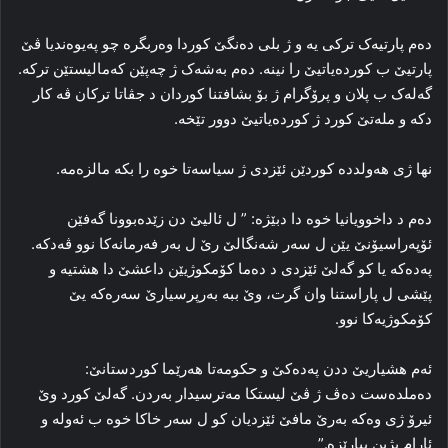
ده‌م پارتیه‌ک ترکی یه‌ و ژ بلی ده‌نگێ کوردا وه‌ربگره‌ چو پەیوه‌ندیا ڤێ
پارتیێ ب کورده‌یاتیێ را نینە. ده‌م به‌شه‌ک ژ چه‌پێن که‌مالیستێن ترکه‌.
گه‌له‌ک ب پلان و پرۆگرام ژ بۆ بشافتنا کوردان د جڤاتا ترکان ڤه‌ کار
دکه‌ و مله‌تێ کورد ژ کورده‌یاتیێ دوور تێخه‌.
نها ژی هه‌ولدده‌ کوردێن ئێزدی ژ سیاسه‌تا خوه‌ را بکه‌ مالزه‌مه‌.
ده‌م د داخوویانیا خوه‌ دا دبێژه‌: ” ل ئالیێ دن زێده‌بوونا گه‌فێن
ئۆپه‌راسیۆنێ یێن ل سه‌ر شه‌نگالێ رێ ل به‌ر فه‌رمانه‌کا نوو ڤه‌دکه‌.
پەدەکە یا کو گه‌لێ ئێزدی د ده‌ما کۆمکوژیێن داعشێ دا هشتیه‌ و
پێشی ل پاراستنا وان گرت، وێ ببه‌ به‌رپرسیارێ سه‌ره‌که‌ یێ
کۆمکوژیه‌کا نوو.
ئه‌م هشیاریێ ددن پەدەکێ و حکومه‌تا هه‌رێما کوردستانێ:
ده‌ملده‌ست ده‌ڤ ژ ڤێ لیستکا مه‌ترسیدار به‌ردن. گه‌لێ کورد وێ
ئیرۆ ژی وه‌که‌ به‌رێ مافێ ئێزدیان کو ل سه‌ر خاکا خوه‌ ب ئه‌وله‌ و
ئارام بژین بپارێزه‌.”