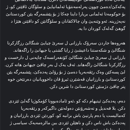
پەکەکێ/ده‌مێ چوون پەرله‌مه‌نتۆیا ئەلمانیایێ و سلۆگان ئاڤێتن کو، ژ
بۆ حوکومه‌تا ئەلمانی بریارا داینا چه‌کا ژ بۆ پێشمه‌رگه‌ یێن کوردستانێ
نه‌په‌ژرینه‌. ئه‌و وێنه‌یێ وان چالاکڤانان و سلۆگانێن کو داڤێتن هێژا د
گوهێ گه‌له‌ک کوردان دا یه‌.
هه‌روه‌ها جاردن سه‌رۆک بارزانی ل سه‌رێ چیایێ شنگالێ رزگارکرنا
شنگالێ و شکه‌ستنا داعیشێ ژ رایا گشتی یا جیهانێ را راگەهاند.
بارزانی ل سه‌رێ چیایێ شنگالێ کۆنفه‌رانسه‌ک چاپه‌نی ل دارخست و
رزگارکرنا شنگالێ راگەهاند. ئه‌ڤ یه‌ک ل به‌ر چاڤێ جیهانێ هاته‌ کرن.
لێ پسه‌کێن وه‌ک رێڤه‌به‌ریا ده‌مێ ژ بۆ رۆلێ پەدەکێ، پێشمه‌رگه‌ یێن
کوردستانێ و بارزانیان ڤه‌شێرن ئیرۆ ڤان داخوویانیان ده‌رتێخن خوه‌
پتر چاڤێ دژمنێن کوردستانێ دا شرین دکن.
ده‌م، پەدەکێ ئیتیهام دکه‌ کو ،ئه‌و ئاماده‌بوونا کۆمکوژیا گه‌لێ ئێزدی
دکن. بلا قه‌ندیل و ته‌شه‌رۆنێن ده‌وله‌تێن داگیرکه‌ر و رێڤه‌به‌ریا
که‌مالیست یا ده‌م پارتیێ باش بزانبه‌ کو، کوردێن ئێزدی بارزانیان و
پەدەکێ باش ناس دکن و ناهێلن ئێزدی ببن مالزه‌مه‌یه‌ک سیاسی ژ
سیاسه‌تا تاشه‌رۆنێن ده‌وله‌تێن داگیرکه‌ر را.