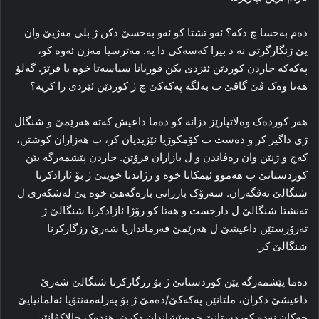
ده‌م به‌حسا چ دکه‌؟ ئه‌و تشتا کو ئه‌و به‌حسێ دکن ژ بلی مەژیێ وان
یێ ژنگارگرتی نه‌ د بیرا که‌سه‌کی دا یه‌. مه‌ترسیا مه‌زن ئه‌وه‌ کو،
پەکەکە جاردن کوردێن ئێزدی بکن قوربانا سیاسه‌تا خوه‌ یا قرێژ. گه‌لۆ
هه‌تا وه‌ک ڤێ گاڤێ ب به‌لگه‌ پەکەکێ چ ژ کوردێن ئێزدی را کریه‌؟
هه‌ر کورده‌ک وه‌لاتپارێز دزانه‌ کو ده‌ما داعیش که‌ته‌ هه‌رێمێ و شنگال
ژی داگیر کر و ده‌ست ب کۆمکوژیا ئێزیدیان کر، ب هه‌زاران کوشتن،
که‌چ و ژنێن وان ره‌ڤاندن و ل بازاران فرۆتن. جاردن پێشمه‌رگه‌ یێن
کوردستانێ ب هه‌موو ئیمکانا خوه‌ و رژاندنا خوینێ ژ بۆ ئازادکرنا
شنگالێ ته‌ڤگه‌ران. سه‌رۆک بارزانی باره‌گه‌هێ خوه‌ یێ له‌شکه‌ری ل
ته‌نشتا شنگالێ ل دارخست و هه‌تا کو رۆژا ئازادکرنا شنگالێ ژ
ته‌رۆرستێن داعیشێ ل هه‌رێمێ فه‌رمانداریا شه‌رێ رزگارکرنا
شنگالێ کر.
ده‌ما پێشمه‌رگه‌ یێن کوردستانێ ژ بۆ رزگارکرنا شنگالێ شه‌رێ
داعیشێ دکران، ملتانێن پەکەکێ/ده‌مێ ژ بۆ پەرله‌مه‌نتۆیا ئەلمانیایێ
چه‌کان نه‌دە کوردستانێ خوەپێشاندان دکرن. هنده‌ک چالاکڤانێن