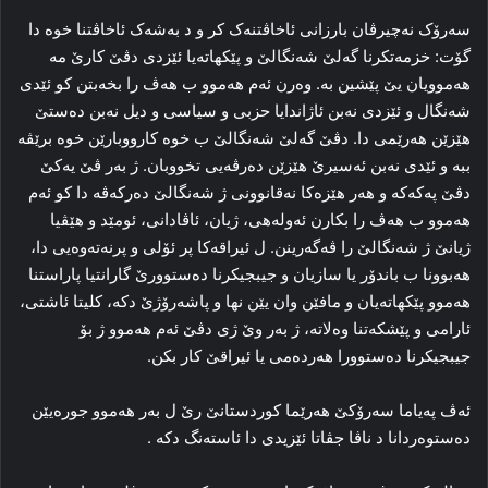
سه‌رۆک نه‌چیرڤان بارزانی ئاخاڤتنه‌ک کر و د به‌شه‌ک ئاخاڤتنا خوه‌ دا
گۆت: خزمه‌تکرنا گه‌لێ شه‌نگالێ و پێکهاته‌یا ئێزدی دڤێ کارێ مه‌
هه‌موویان یێ پێشین به‌. وه‌رن ئه‌م هه‌موو ب هه‌ڤ را بخه‌بتن کو ئێدی
شه‌نگال و ئێزدی نه‌بن ئاژاندایا حزبی و سیاسی و دیل نه‌بن ده‌ستێ
هێزێن هه‌رێمی دا. دڤێ گه‌لێ شه‌نگالێ ب خوه‌ کارووبارێن خوه‌ برێڤه‌
ببه‌ و ئێدی نه‌بن ئه‌سیرێ هێزێن ده‌رڤه‌یی تخووبان. ژ به‌ر ڤێ یه‌کێ
دڤێ پەکەکە و هه‌ر هێزه‌کا نه‌قانوونی ژ شه‌نگالێ ده‌رکه‌ڤه‌ دا کو ئه‌م
هه‌موو ب هه‌ڤ را بکارن ئه‌وله‌هی، ژیان، ئاڤادانی، ئومێد و هێڤیا
ژیانێ ژ شه‌نگالێ را ڤه‌گه‌رینن. ل ئیراقه‌کا پر ئۆلی و پرنه‌ته‌وه‌یی دا،
هه‌بوونا ب باندۆر یا سازیان و جیبجیکرنا ده‌ستوورێ گارانتیا پاراستنا
هه‌موو پێکهاته‌یان و مافێن وان یێن نها و پاشه‌رۆژێ دکه‌، کلیتا ئاشتی،
ئارامی و پێشکه‌تنا وه‌لاته‌، ژ به‌ر وێ ژی دڤێ ئه‌م هه‌موو ژ بۆ
جیبجیکرنا ده‌ستوورا هه‌رده‌می یا ئیراقێ کار بکن.
ئه‌ڤ په‌یاما سه‌رۆکێ هه‌رێما کوردستانێ رێ ل به‌ر هه‌موو جوره‌یێن
ده‌ستوه‌ردانا د ناڤا جڤاتا ئێزیدی دا ئاسته‌نگ دکه‌ .