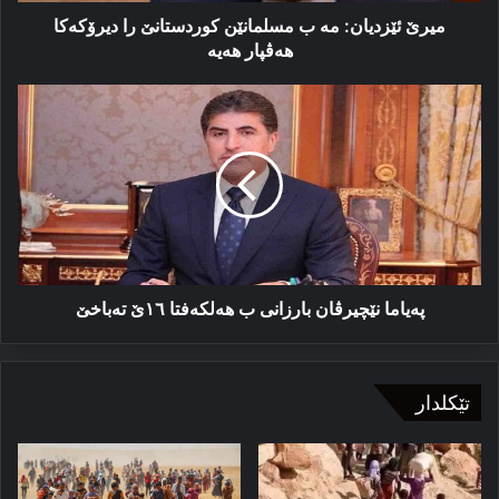
هه‌یه‌
میرێ ئێزدیان: مە ب مسلمانێن کوردستانێ را دیرۆکه‌کا
هه‌ڤپار هه‌یه‌
په‌یاما
نێچیرڤان
بارزانی
ب
هه‌لکه‌فتا
۱٦ێ
ته‌باخێ
په‌یاما نێچیرڤان بارزانی ب هه‌لکه‌فتا ۱٦ێ ته‌باخێ
تێکلدار