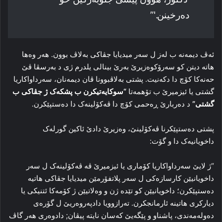
دەرخینن.'”
ئەڤ دیمەنە ب لەز ل سەر میدیایا جڤاکی بەلاڤ بوون. هەر وەها
هاتە دیتن کو سەرۆکوەزیرێ بەرێ بینالی یلدرم ژی د بەرسڤا ڤێ
حەنەكا کۆچ دا دکەنیت. پشتی بەلاڤبوونا ڤان دیمەنان، سەرداواکاریا
گشتی یا ئیزمیرێ ب تۆهمەتا
“سوکایەتیکرن ب پشکەک ژ جڤاکی ب
گشتی”
د دەربارێ ڕەحمی کۆچ دا ڤەکۆلینەک دا دەستپێکرن.
پشتی دەستپێکرنا ڤەکۆلینێ، وەزیرێ دادێ ئاکین گورلەک
داخویانیەک دا و گۆت:
“ژ لایێ سەرداواکاریا کۆماری یا ئیزمیرێ ڤە ڤەکۆلینەک ل سەر
داخویانیێن کارسازەکی ل سەر پلاتفۆرمێن میدیایا جڤاکی هاتیە
دەستپێکرن؛ داخویانیێن کو تێدە ژن و وەلاتیێن ژ کۆمەکا ئتنیکی یا
دیارکری هاتینە ئارمانجکرن. تەرازوویا دادپەروەریێ ل گۆرەی
دەولەمەندی، پاشناو و پێگەیێ کەسان نایتە پیڤان; دادوەری هەر گاڤ