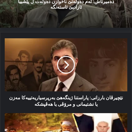
دەمیرتاش: ئەم دەولەتێ ناخوازن دەولەت ل پێشییا
ئازادیێ ئاستەنگە
نێچیرڤان
بارزانی:
پاراستنا
ژینگەهێ
بەرپرسیاریەتییەکا
مەزن
یا
نشتیمانی
و
مرۆڤی
نێچیرڤان بارزانی: پاراستنا ژینگەهێ بەرپرسیاریەتییەکا مەزن
یا
یا نشتیمانی و مرۆڤی یا هەڤپشکە
هەڤپشکە
یاسایا
ڤەگەرا
سەرکردە