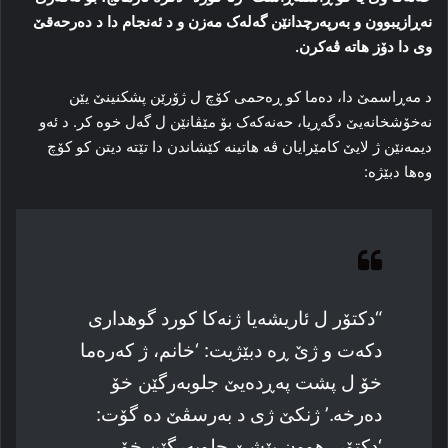
نەڕازیبوون و بەرپەرچدانێن گەلەک مەزن و د ئەنجام دا د دەرحەقێ
وى دا دۆز هاتە ڤەکرن.
د مەڕاسمێ دا، دەما کو ڕەحمی کۆچ ل ژۆرێن پشکنینێ یێن
نەخۆشخانەیێ دگەڕیا، حەنەکەک بۆ مێڤانێن ل گەل خوە کر. د ئەو
دیمەنێن ژ لایێ کامێرایان ڤە هاتینە کێشاندن دا تێتە دیتن کو کۆچ
وەها دبێژە:
“دکتۆر ل ئاریشەیا ژنەکا کورد گوهداری
دکەت و ژێ ڕە دبێژیت: ‘خانم، ژ کەرەما
خۆ ل پشت پەڕدەیێ جلوبەرگێن خۆ
دەرخە.’ ژنکێ ژی د بەرسڤێ دە گۆت:
‘دکتۆر، هوون پێشێ جلوبەرگێن خۆ