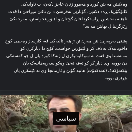
وەلاتیێن مە یێن کورد و هەموو ژنان عاجز دکەن، ب ئاوایەکی
کاتۆگۆریک ڕەد دکەین. گۆتارێن نەفرەتێ د بن ناڤێ میزاحێ دا قەت
ناهێنە بەخشین. ڕاستکرنا ڤان گۆتنان و لێبۆڕینخواستن، مەرجەکێ
ڕێزگرتنا ل بهایێن مە یە.”
پشتی بەرپەرچدانێن مەزن ێن ژ هەر ئالیەکی ڤە، کارساز رەحمی کۆچ
داخویانیەک بەلاڤ کر و لێبۆڕین خواست. کۆچ دا دیارکرن کو
مەبەستا وى قەت نە سوکایەتیکرن ل ژنەکا کورد یان ل چو کەسەکی
دن بوویە. وى دیار کر کو ئەڤە تەنێ وەکو سەرپەهاتیەک یان
پێکەنۆکەک (ئەنەکدۆت) هاتیە گۆتن و ئارمانجا وى نە کێمکرن یان
بێڕێزی بوویە.
سیاسی