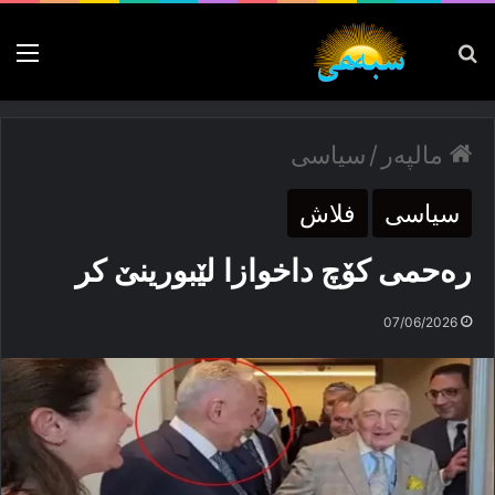
پەیدا بکە
nu
مالپەر
/
سیاسی
سیاسی
فلاش
رەحمی کۆچ داخوازا لێبورینێ کر
07/06/2026