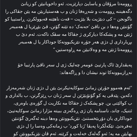
ڕوومەتا مرۆڤان و یاسایێ دپارێزیت. ئەو داخویانیێن کو زیانێ
دگەهیننە ڕوومەت و شەڕەفا ژنان و ب هەستیاریێن مە یێن جڤاکی را
ناگونجن – کی دبێژیت بلا بێژیت – قەت ناهێنە قەبوولکرن. ڕاستییا کو
گۆتنێن وەها د بن ناڤێ ‘حەنەک’ دە تێنە گۆتن، ڤێ بێڕێزیا ل هەمبەر
ژنێن مە و پشکەکا دیارکری ژ جڤاکا مە سڤک ناکەت. ئەم دێ ب
بڕیارداری ل دژی هەر جۆرە نێزیکبوونەکا جوداکار یا ل هەمبەر
ڕوومەتا ژنێن مە و وەلاتیێن مە ڕاوەستین.”
پەیڤدارێ ئاک پارتیێ عومەر چەلیک ژی ل سەر ناڤێ پارتییا خۆ
نەڕازیبوونەکا توند نیشان دا و ڕاگەهاند:
“ئەم هەموو جۆرێن زمانێ سوکایەتیکرنێ یێن ل دژی ژنان شەرمەزار
دکەین. پێدڤی یە کو گۆتۆبێژێن ل سەر ژنان ب ڕێزگرتن، ب بالداری و
ب کوالێتی بن. چو پشکەک ژ جڤاکا مە نکاریت ل گۆرەی باوەری،
ئتنیک، چاند، ناسنامە یان ژی ڕەگەزی ببیتە مژارا زمانێ سوکایەتیێ،
جوداکاری یان دۆربێخستنێ. نێزیکبوونێن وەها دبنە ئەگەرێ گۆتنێن
نەفرەتێ. تێکەڵکرنا پەیڤا ‘ژنا کورد’ ب زمانەکی وەسا را ل دژی
بهایێن مە یە؛ ئەو گەلەک خەلەت و کرێتە. ئەم ڤان نێزیکبوونێن کو