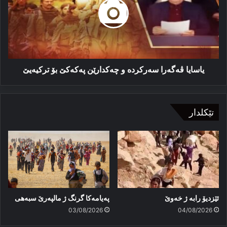
و
چەکدارێن
پەکەکێ
بۆ
ترکیەیێ
یاسایا ڤەگەرا سەرکردە و چەکدارێن پەکەکێ بۆ ترکیەیێ
تێکلدار
ئێزدیۆ رابە ژ خەوێ
پەیامەكا گرنگ ژ مالپەرێ سبەهی
03/08/2026
04/08/2026