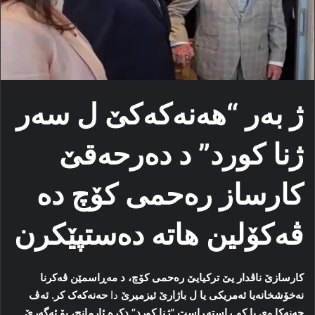
ژ بەر “هەنەکەکێ ل سەر
ژنا کورد” د دەرحەقێ
کارساز رەحمی کۆچ دە
ڤەکۆلین هاتە دەستپێکرن
کارسازێ ناڤدار یێ ترکیایێ رەحمی کۆچ، د مەڕاسمێن ڤەکرنا
نەخۆشخانەیا ئەمریکى یا ل باژارێ ئیزمیرێ
دا
حەنەکەک کر. ئەڤ
حەنەكا وى یا کو ڕاستەڕاست “ژنا کورد” دکرە ئارمانج، بۆ ئەگەرێ