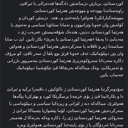
کوردستانێ، بریارێن دژمنانەیێن دادگەها فەدەرالی یا ئیراقێ،
راوەستاندنا بوودجە و مووچەیێن هەرێما کوردستانێ،
مووشه‌كبارانكرنا هەولێرا پایتەختێ و…هتد، دژمنێن کوردان و
كۆله‌یێن وان خەونا وێرانبوون و نه‌مانا ستاتۆیا سیاسی و نەتەوی یا
هەرێما کوردستانێ ددیتن، هندەک شۆڤەنیستێن عەرەب ژی د
مەدیایێ دا پەیڤا «هەرێما کوردستانێ یا بەرێ» بکار ئانین. لێ ب سایا
سیاسەتا ژیر و ئاقلانە یا سەرکردەیێن هەرێما کوردستانێ و هەولێن
وان یێن دیپلۆماتیک، ئەڤ خەونا قرێژ بوو بلقا ل سەر ئاڤێ، کو مرۆڤ
دکارە سەردانا سەرۆکوەزیرێ هەرێما کوردستانێ مه‌سروور بارزانی
بۆ ئەمریکایێ. وەک میناکەکە بەربچاڤا ڤێ تێکۆشینا دیپلۆماتیک
حه‌ساب بكین.
سۆدوه‌رگرتنا هەرێما کوردستانێ ژ ناکۆکیێن د ناڤبەرا ترکیە و ئیرانێ
دا و بكارئانینا ڤێ ژ بۆی خزمەتا پرسگرێکا کورد و بهێزکرنا پێگەها
هەولێرێ، میناكه‌كه‌ دنه‌ ژ لێزانی و زیرەکیا سیاسی و دیپلۆماسی یا
سەرکردەیێن هەرێما کوردستانێ، لۆما پێشوازیا بێمیناکا ئیرانێ ژ
سەرۆکێ هەرێما کوردستانێ ژی را، دکارە وەکە بەرتەکا ل هەمبەر
سەردانا ئەردۆگان یا ژ بۆی پایتەختا کوردستانێ هەولێرێ وەرە