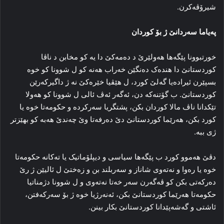
شیرۆڤەکرن.
پەیاما سەردانێ ژ بۆ کوردان
خورتبوونا پێگەها هەولێرێ د دەمەکێ دا یە کو مخابن د ناڤا
کوردستانێ دا هندەک دەنگێن خه‌راب هەنە کو ل شوونا کو خوە
بسپێرن ئیرادەیا گەلێ کورد، ل هێڤیا خێره‌كێ نه‌ ژ داگیرکەرێن
کوردستانێ. ب گۆتنەکە دن، ئەگەر ئەڤ ئالی ل شوونا کو هه‌ولا
تێكدانا ناڤ مالا کوردان بكن، پشتگریا سەرکردە و حکومەتا خوە یا
کورد بکن، هەرێما کوردستانێ دێ ده‌رفه‌تا وێ چه‌ندێ هه‌به‌ كو بهێزتر
ژی ببە.
دڤێ هەموو کورد ب پێگه‌ها سیاسی و دیپلۆماتیک یا ته‌كانه‌ حکومەتا
خوە یا رەوا و نەتەوی شاناز و سەربلند بن و زەختێ ل ئالیێن ژ رێ
ده‌ركه‌تی بکن کو ڤەگەرن سەر خەتا نەتەوی و ل شوونا دژمناتیا
حکومەتا هەرێما کوردستانێ بكن، ئەنەرژیا خوە ژ بۆ سەرکەفتن،
ئاشتی و گەشەپێدانا کوردستانێ بکار بینن.