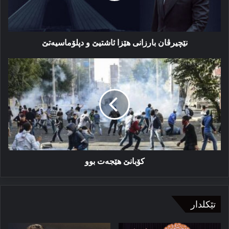
نێچیرڤان بارزانی هێزا ئاشتیێ و دپلۆماسیەتێ
کۆبانێ
هێجەت
بوو
کۆبانێ هێجەت بوو
تێکلدار