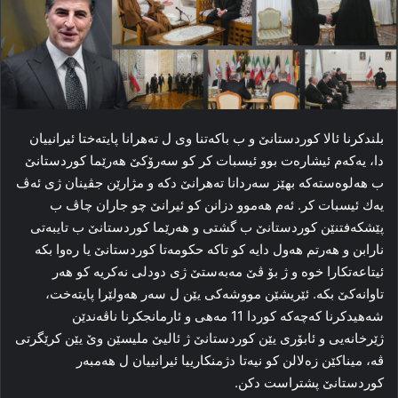
بلندکرنا ئالا کوردستانێ و ب باكه‌تنا وی ل تەهرانا پایته‌ختا ئیرانییان
دا، یەکەم ئیشارەت بوو ئیسبات کر کو سەرۆکێ هەرێما کوردستانێ
ب هه‌لوه‌سته‌كه‌ بهێز سەردانا تەهرانێ دکە و مژارێن جڤینان ژی ئه‌ڤ
یه‌ك ئیسبات کر. ئەم هەموو دزانن کو ئیرانێ چو جاران چاڤ ب
پێشکەفتنێن کوردستانێ ب گشتی و هەرێما کوردستانێ ب تایبەتی
نارابن و هەرتم هەول دایە کو تاكه‌ حکومەتا کوردستانێ یا رەوا بکە
ئیتاعەتکارا خوە و ژ بۆ ڤێ مەبەستێ ژی دودلی نەکریە کو هەر
تاوانەکێ بکە. ئێریشێن مووشەکی یێن ل سەر هەولێرا پایتەخت،
شەهیدکرنا کەچەکە کوردا 11 مەهی و ئارمانجکرنا ناڤەندێن
ژێرخانەیی و ئابۆری یێن کوردستانێ ژ ئالیێ ملیسێن وێ یێن كرێگرتی
ڤه‌، میناکێن زەلالن کو نیەتا دژمنكارییا ئیرانییان ل هەمبەر
کوردستانێ پشتراست دکن.