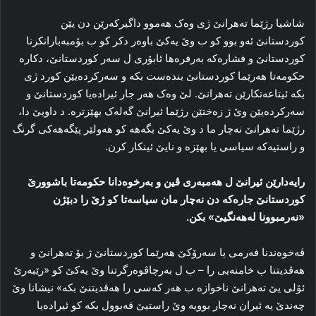
شاشیا رژێما تەهرانێ ژی وەک هەموو داگیرکەرێن دن یێن
کوردستانێ ئەو بوو کو ب وێ یەکێ باوەر دکر کو ب بۆمبەبارانکرنا
کوردستانێ و فشارەکە بەرفرەها ئابۆری ل سەر کوردستانێ، دکارە
حکومەتا هەرێما کوردستانێ بندەست بکە و سەرکردەیێن کورد ژی
بکە ئیتاعەتكارێن تەهرانێ. لێ وەک هەر جار ئیرادەیا کوردستانێ و
سەرکردەیێن وێ ژ زەختێن رژێما ئیرانێ گەلەک بهێزترە. د داویێ دا،
رژێما تەهرانێ نه‌چار ما د وێ یه‌كێ بگه‌هه‌ كو هه‌ولێر پێگه‌هه‌كی گرنگ
و راستیه‌كه‌ سیاسی یا بهێزه‌ و نایێ ئینكار كرن.
رایەدارێن ئیرانێ ل هەمبەری ڤین و بەرخوەدانا حکومەتا باشوورێ
کوردستانێ جارەکە دن نەچار مان سیاسه‌تا كو ژێ را دبێژن
«نەرمبوونا لەهەنگیێ» بکن.
ڤەخوەندنا فەرمی یا سەرۆکێ هەرێما کوردستانێ ژ بۆ تەهرانێ و
هەڤدیتنا ب خامنەیی را – ب ل به‌رچاڤوه‌رگرتنا وێ یه‌كێ كو «رێبه‌رێ
ئۆلی یێ تەهرانێ ناخوازە ب هەر کەسی را هەڤدیتنێ بکە» نیشانا وێ
چه‌ندێ یه‌ ئیران نەچار بوویە وێ راستیێ قەبوول بکە کو ئیرادەیا