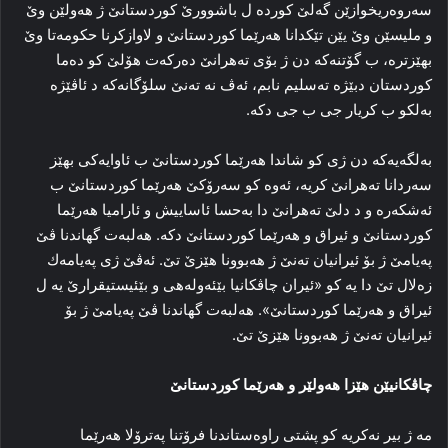
سەروەریخوازێن گەلێ کوردە ل باشوورێ كوردستانێ ژ هه‌ولێن وێ
و ملیسێن وێ یێن تێكدانا هه‌رێما كوردستانێ و لاوازكرنا حكومه‌تا وێ
بهێزتره‌، ب گۆتنه‌كه‌ دن ژ بۆی ته‌هرانێ ده‌ركه‌ت هۆلێ كو ده‌ما
كوردستان دبێژه‌ ته‌سلیم نابم، ئه‌ڤ نه‌ ته‌نێ سلۆگانه‌كه‌ د ئاڤێژه‌
به‌لكو ب كریار جی ب جی دكه‌.
بەلگەیەکە دن ژی کو شاندا هەرێما کوردستانێ ب ئاوایەکی بهێز
سەردانا تەهرانێ کریە، ئەوە کو سەرۆکێ هەرێما کوردستانێ ب
ئەشکەرە و د دلێ تەهرانێ دا بەحسا ئاساییش و ئارامیا هەرێما
کوردستانێ و ئیراق و هەرێما کوردستانێ دکە. هەلبەت گهاندنا ڤێ
پەیامێ ژ بۆ ئیرانیان تەنێ ژ هەبوونا هێزێ تێ. ئەڤێ ژی پەیامه‌ك
زەلال تێ دا یه‌ کو «ئیران چاڤکانیا بێئەولەهی و بێئیستیقرارێ یە ل
ئیراق و هەرێما کوردستانێ». هەلبەت گهاندنا ڤێ پەیامێ ژ بۆ
ئیرانیان تەنێ ژ هەبوونا هێزێ تێ.
چاڤکانیێن هێزا هەولێر و هەرێما کوردستانێ
مە ژ بیر نەکریە کو پشتی راوەستاندنا فرۆتنا پەترۆلا هەرێما