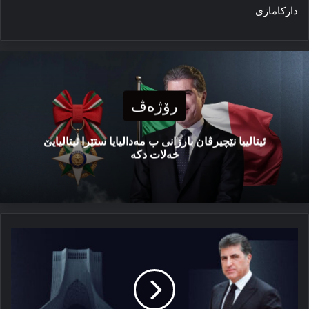
دارکامازی
رۆژەڤ
ئیتالییا نێچیرڤان بارزانی ب مەدالیایا ستێرا ئیتالیایێ
خەلات دکە
نێچیرڤان
بارزانی
هێزا
ئاشتیێ
و
دپلۆماسیەتێ