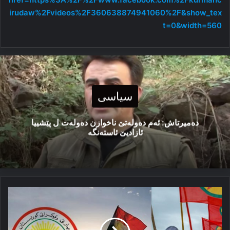
irudaw%2Fvideos%2F360638874941060%2F&show_tex
t=0&width=560
سیاسی
دەمیرتاش: ئەم دەولەتێ ناخوازن دەولەت ل پێشییا
ئازادیێ ئاستەنگە
پەکەکە
خوه‌
ژبۆ
شه‌رێ