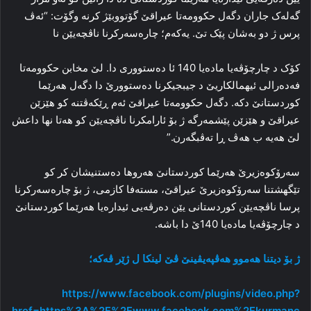
گه‌له‌ک جاران دگه‌ل حکوومه‌تا عیراقێ گۆتووبێژ کرنه‌ وگۆت: “ئه‌ڤ
پرس ژ دو به‌شان پێک تێ. یه‌که‌م؛ چاره‌سه‌رکرنا ناڤچه‌یێن نا
کۆک د چارچۆڤه‌یا ماده‌یا 140 ئا ده‌ستووری دا‌. لێ مخابن حکوومه‌تا
فه‌ده‌رالی ئیهمالکاریێ د جیبجیکرنا ده‌ستوورێ دا‌ دگه‌ل هه‌رێما
کوردستانێ دکه‌. دگه‌ل حکوومه‌تا عیراقێ ئه‌م ڕێکه‌ڤتنه‌ کو هێزێن
عیراقێ و هێزێن پێشمه‌رگه‌ ژ بۆ ئارامکرنا ناڤچه‌یێن کو هه‌تا نها داعش
لێ هه‌یه‌ ب هه‌ڤ ڕا ته‌ڤبگه‌رن.”
سه‌رۆکوه‌زیرێ هه‌رێما کوردستانێ هه‌روها ده‌ستنیشان کر کو
تێگهشتنا سه‌رۆکوه‌زیرێ عیراقێ، مسته‌فا کازمی، ژ بۆ چاره‌سه‌رکرنا
پرسا ناڤچه‌یێن کوردستانی یێن ده‌رڤه‌یی ئیداره‌یا هه‌رێما کوردستانێ
د چارچۆڤه‌یا ماده‌یا 140ێ دا‌ باشه‌.
ژ بۆ دیتنا ھەموو ھەڤپەیڤینێ ڤێ لینكا ل ژێر ڤەكە؛
https://www.facebook.com/plugins/video.php?
href=https%3A%2F%2Fwww.facebook.com%2Fkurmanc