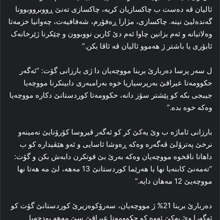
ئالیان ڤه‌ ده‌ست ب چاکسازیان کریه‌، چاکسازی ته‌نێ ڕووبرووبوونا
گه‌نده‌لیێ نینه‌. چاکسازی، مژارا ڕه‌فۆرم، شه‌فافیه‌ت، چەوانیا خزمه‌تا
وه‌لاتیانه‌ و ئه‌م بزانین چاوا ئەم دێ كاربن نووبوون و چێکرنا ژێرخانه‌ک ‌
ئابۆری یا باشتر ژ هه‌موو ئالیان ڤه‌ ئاڤا بکن.”
ل سه‌ر پرسا ده‌ربارێ برینا مووچه‌یان دا‌ ژی بارزانی گۆت: “ئه‌گه‌ر
حکوومه‌تا عیراقێ به‌رپرسیاریا خوه‌ به‌رامبه‌ری دابینکرنا مووچه‌یا
جیبجی بکه‌ کو پێشتر سۆز دانه‌، حکوومه‌تا کوردستانێ دکاره‌ مووچه‌یا
وه‌که‌ خوه‌ بده‌.”
بارزانی ئاماژه‌ ب وێ یه‌کێ کر کو ئه‌گه‌ر ڤیروسا کۆرۆنایێ نەمینەو
نرخێ په‌ترۆلێ ڤه‌گه‌ره‌ وه‌که‌ ڕه‌وشا ئاسایی و ئه‌و هێڤیداره‌ کو ب
داهاتا ناڤخوه‌ مووچه‌یان وه‌که‌ بەرێ بێ قوتکرن دابه‌ش بکن و گۆت:
“ته‌مه‌نێ کابنه‌یا نها یا هه‌رێما کوردستانێ 13 مه‌هه‌، لێ مه‌ هه‌تا نها
مووچه‌یێ 12 مه‌هان دایه‌.”
ده‌ربارێ برینا 21% ژ مووچه‌یان، سه‌رۆکوه‌زیرێ کوردستانێ گۆت کو
ئەگەرا وێ یه‌کێ ئه‌وه‌ کو حکوومه‌تا عیراقێ سێ مه‌هه‌ بودچه‌یا