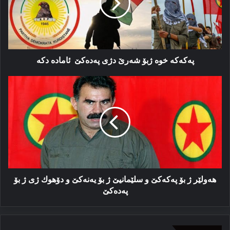
دژی
پەدەکێ
ئاماده‌
دکه‌
پەکەکە خوه‌ ژبۆ شه‌رێ دژی پەدەکێ ‌ ئاماده‌ دکه‌
ھەولێر
ژ
بۆ
پەكەكێ
و
سلێمانیێ
ژ
بۆ
یەنەكێ
و
ھەولێر ژ بۆ پەكەكێ و سلێمانیێ ژ بۆ یەنەكێ و دۆھوك ژی ژ بۆ
دۆھوك
پەدەكێ
ژی
ژ
بۆ