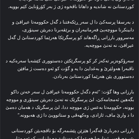
کوردستانێ نه‌ شاندیه‌ و داهاتا ناڤخوه‌ ژی ژ به‌ر کۆرۆنایێ کێم بوویه‌.
د به‌رسڤا پرسه‌کێ دا‌ ل سه‌ر ڕێکه‌فتنا د گه‌ل حکوومه‌تا عیراقێ و
دابینکرنا مووچه‌یێ فه‌رمانبه‌ران و برێڤه‌برنا ده‌ریێن سینۆری،
مه‌سروور بارزانی ڕاگەهاند کو پرسگرێکا هه‌رێما کوردستانێ ل گه‌ل
عیراقێ، نه‌ ته‌نێ مووچه‌یه‌.
سه‌رۆکوه‌زیر ته‌که‌ز کر کو پرسگرێکێن ده‌ستووری کێشه‌یا سه‌ره‌كیە‌ د
ناڤبه‌را هه‌ولێرێ و بەغدایێ دا‌ یه‌ و گۆت کو ئه‌و ده‌ست ژ مافێن
ده‌ستووری یێن هه‌رێما کوردستانێ به‌رنادن.
بارزانی وها گۆت: “ئه‌م دگه‌ل حکوومه‌تا عیراقێ ل سه‌ر خه‌تن داكو
بگەھین ئه‌مجامه‌کێ، لێ پرسگرێک نه‌ ته‌نێ ده‌ریێن سینۆری و مووچه‌
بوونه‌، حکوومه‌تا بەعس ژی مووچه‌ ددا، لێ پرسگرێک د هه‌مان ده‌مێ
دا‌ د وارێ ماف، ئازادی، وه‌کهه‌ڤی و ستاتوویێ دا‌ ژی هه‌بوونه‌.”
بارزانی ده‌ربارێ ڤه‌گه‌را هێزێن پێشمه‌رگه‌ بۆ ناڤچه‌یێن کوردستانی
یێن ده‌رڤه‌یی ئیداره‌یا هه‌رێما کوردستانێ ده‌ دا زانین کو ئه‌و مژار