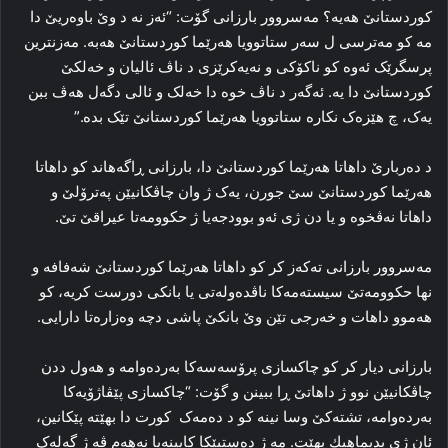
کوردستانێ هه‌یه‌؟ مه‌سروور بارزانی گۆت: “ئه‌ز نه‌ د وێ باوه‌ریێ دا‌
مه‌ کو مه‌ترسی ل سه‌ر ستاتوویا هه‌رێما کوردستانێ هه‌به‌. مه‌زنترین
پرسگرێک ئه‌وه‌ کو ناکۆکی و نه‌یەكرێزی د ناڤ ئالیان و خه‌لکێ
کوردستانێ دا‌ یه‌. ئه‌گه‌ر د ناڤ خوه‌ دا‌ خه‌لک و ئالی دگه‌ل هه‌ڤ ببن
یه‌ک، چ هێزه‌ک نکاره‌ ستاتوویا هه‌رێما کوردستانێ تێک بده‌.”
د ده‌ربارێ داهاتا هه‌رێما کوردستانێ دا، بارزانی ڕاگەهاند کو داهاتا
هه‌رێما کوردستانێ سێ جورن، یه‌ک ژ وان چاڤکانیێن په‌ترۆلێ و
داهاتا نه‌ڤخوه‌ و یا دن ژی ئەو بوودجه‌یا ژ حکوومه‌تا عیراقێ تێ‌.
مه‌سروور بارزانی ته‌که‌ز کر کو داهاتا هه‌رێما کوردستانێ شه‌فافه‌ و
نها حکوومه‌تێ سیسته‌مه‌کا‌ ناڤده‌وله‌تی یا بانکی دورست کریه‌، کو
هه‌موو داهات و خه‌رجی تێن وێ بانکێ پاشی دچە‌ وه‌زاره‌تا دارایی.
بارزانی دیار کر کو چاکسازی پرۆسه‌سە‌کا‌ به‌رده‌وامه‌ و هه‌ول ددن
چاڤکانیێن نوو ژ داهاتێ ڕا‌ ببینن و گۆت: “چاکسازی پێڤاژۆیه‌کا
به‌رده‌وامه‌، تشته‌کێ وسا نینه‌ کو د ده‌مه‌ک ‌ کورت دا‌ بھێتە‌ پێکانین،
ئان ژی بدیماھیك بھێت‌. مه‌ ژ ده‌ستپێکا کابینه‌یا نه‌هه‌م ڤه‌ ژ گه‌له‌ک