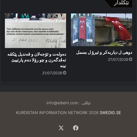
پەدەكێ
تێکلدار
دوهی ل دیاربەکر و ئیرۆ ل بسمل
دەولەت و ئۆجەلان و قەندیل پێکڤە
27/07/2026
تەڤدگەرن و چو رۆلا دەم پارتییێ
نینە
21/07/2026
تێکلی :
info@sibehi.com
KURDISTAN INFORMATION NETWORK 2026
SWEDIG.SE
Facebook
X