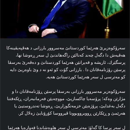
سه‌رۆکوه‌زیرێ هه‌رێما کوردستانێ مه‌سروور بارزانی د هه‌ڤپه‌یڤینه‌کا‌
هه‌ڤبه‌ش دا‌ دگه‌ل چەند كەنالێن راگەھاندنێ ل سه‌ر ڕه‌وشا نها،
پرسگێرك، ئاریشە و قەیرانێن ھەرێما كوردستانێ و دەڤەرێ بەرسڤا
پرسێن رۆژنامەڤانان دا . بارزانی گۆت کو ئەو نە د وێ باوەریێ دایە
كو مەترسی ل سەر ھەرێما كوردستانێ ھەیە.
سه‌رۆکوه‌زیر مه‌سروور بارزانی به‌رسڤا پرسێن ڕۆژنامه‌ڤانان دا و
مژارێن وه‌که‌؛ پرۆسه‌یا چاکسازیێ، مووچه‌یێن فه‌رمانبه‌ران، ڕێکه‌فتنا
دگه‌ل بەغدایێ، پرۆژه‌یێن خزمه‌تگوزاریێ، ڕه‌وشا ته‌ندروستیێ یا
هه‌رێمێ و ڕێکارێن ڕووبرووبوونا ڤیرووسا کۆرۆنایێ زه‌لال کر.
ل سه‌ر پرسا كا گەلۆ: مه‌ترسی ل سه‌ر هلوه‌شاندنا قەوارەیا هه‌رێما