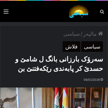
پەیدا بکە
nu
مالپەر
/
سیاسی
سیاسی
فلاش
سەرۆک بارزانی بانگ ل شامێ و
حسدێ کر پابەندی رێکەفتنێ بن
06/02/2026