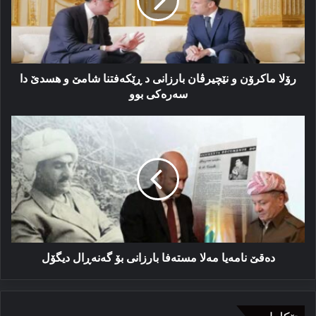
بارزانی
د
ڕێکه‌فتنا
شامێ
و
هسدێ
رۆلا ماکرۆن و نێچیرڤان بارزانی د ڕێکه‌فتنا شامێ و هسدێ دا
دا
سەرەکی بوو
سەرەکی
بوو
دەقێ
نامەیا
مەلا
مستەفا
بارزانی
بۆ
گەنەڕال
دیگۆل
دەقێ نامەیا مەلا مستەفا بارزانی بۆ گەنەڕال دیگۆل