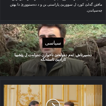
مافێن گه‌لێ کورد ل سووریێ پاراستی بن و د ده‌ستوورێ دا بهێن
چه‌سپاندن.
سیاسی
دەمیرتاش: ئەم دەولەتێ ناخوازن دەولەت ل پێشییا
ئازادیێ ئاستەنگە
رۆلا
ماکرۆن
و
نێچیرڤان