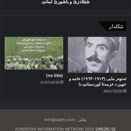
شێلادزێ و باشورێ لبنانێ
تێکلدار
(no title)
ئەنوەر مایی (١٩١٣-١٩٦٣) خامە و
21/07/2026
خوین د خزمەتا کوردستانێ دا
26/07/2026
تێکلی :
info@sibehi.com
KURDISTAN INFORMATION NETWORK 2026
SWEDIG.SE