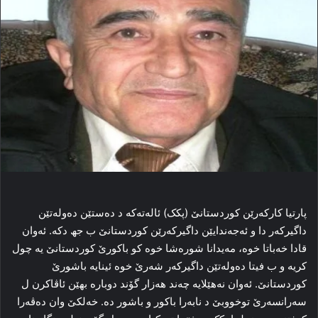
پارتیا کارکەرێن کوردستانێ (پکک) ئالەتەکە د دەستێن دەولەتێن
داگیرکەر دا و ئەجەندایێن داگیرکەرێن کوردستانێ ب جھ دکە. ئەوان
قادا خەباتا خوە، مەیدانا شورەشا خوە کو باکورێ کوردستانێ یە چول
کریە و ب فیتا دەولەتێن داگیرکەر شەرێ خوە ئینایە باشورێ
کوردستانێ. ئەوان نەھێلایە چەند ھەزار گۆند دوبارە بھێن ئاڤاکرن ل
سەرانسەرێ توخووبێ د نابەرا باکور و باشور دە. خەلکێ وان دەڤەرا