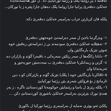
کەفتنە د بن زولما پکک و رژێما تورکیایێ دە . ل گۆر ھەلسەنگاندنا
خەلکێ دەڤەرێ پرانیا جارا زولما پکک دەھان جارا پێترە ژ یا تورکان…
پککە ڤان کریارێن خراب بەرامبەر خەلکێ دەڤەرێ دکە:
١- وەرگرتنا باجێ ل سەر دەرامەتێ خوەجھێن دەڤەرێ
٢- نەھێلایە خەلکێ دەڤەرێ سودمەند بن ژ دەرامەتێن زەڤیێن خوە
ئەوێن نێزیک بارەگایێن وان.
٣- دانانا زالگەھا ل سەر رێکێن سەرەکی د ناڤبەرا گۆند و باژاران دە،
٤- گرتن و زیندانکرنا خەلکێ دەڤەرێ ب سەدەمێن جورەجور و
ئەزیەتدانا وان
٥-ئاڤاکرنا بارەگایێن خوە ( پکک) نێزیک گۆند و باژێرکان کو د دبن
ئارمانج ژ بۆ فرۆکێن شەری یێن رژێما تورکیایێ
٦- پککە رێزێ ل یاسا و رێنمایێن حوکومەتا کوردستانێ ناگرە ، ژ بەر
ھندێ تورک بێرێزیێ بەرامبەر خەلکێ باشورێ کوردستانێ دکن ….
پککێ ئەو بوێری نەمایە ل بەرامبەری رژێما تورکیا ل باکورێ