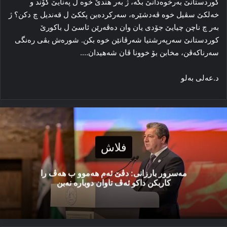
کوردستانێ بەرخوەدانێ بکە، ژ بەر ھندێ خوە ل پەنایێ گۆند و
خەلکێ سڤیل خوە ڤەدشێرە، سەرکردەین پککێ ل قەندیل چ دکن؟ ژ
بەر چ ناچن چیایێ جۆدی یان وان دەڤەرێن ئاسێ ل باکورێ
کوردستانێ سەرپەرشتیا شەرڤانێن خوە بکن. شورەش بڤی رەنگی
سەرناکەڤن، مخابن بۆ خوونا ڤان شەھیدان….
د.عەلی بەلو
فلاش
مەسرور بارزانی: دڤێ ئەم هەموو ب هەڤ را
کاربکن داکو ئەڤ تاوان دوبارە نەبن