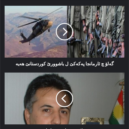
گه‌لۆ
چ
ئارمانجا
پەکەکێ
ل
باشوورێ
کوردستانێ
هه‌یه‌
گه‌لۆ چ ئارمانجا پەکەکێ ل باشوورێ کوردستانێ هه‌یه‌
شێلادزێ
و
باشورێ
لبنانێ