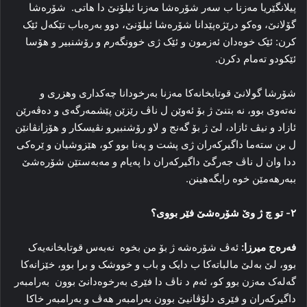
پیلانگێریا مەزنا ب سەر شۆرەشا مەزنا ئیلۆنێ دا هاتی. شۆرەشا
گۆلانێ، وەکو درێژەپێدانا شۆرەشا ئیلۆنێ، دوو بەرەباب تێکەل ئێک
کرن: ئێک خوەدان ئەزمون و ئێک ژی خوونگەرم و رۆشنبیر و هۆسا
ئێکودو تەمام دکرن.
شۆرشا گولانێ قوتابخانەکا مەزنا بەرخودانا چەکداری وهزری و
نەتەوی بوو، نە بتنێ ژ بۆ ئەوێن ل ناڤ رێزێن پێشمەرگەی و دەڤەرێن
ئازاد و نیڤ ئازاد، لێ ژ بۆ گەنج و لاو رۆشنبیرو نڤیسکار و هۆزانڤانێن
ل بن ستەما داگیرکەران ژی پشت و پەنا بوو کو، هێزوشیان و ێرەکی
ددا وان ل ناڤ جەرگێ داگیرکەران دا پەیام و مەبەستێن شۆرەشێ
ببەرهەمێن خوە رابگەهینن.
٢- تو چ ژ وێ شۆرەشێ فێر بووی؟
فەرەج میرزا:
ئەڤ شۆرەشە ژ بۆ من بخوە نەبەس قوتابخانەیەک
بوو، لێ بەلێ مالباتەکا ب دایک و باب و خووشک و برا بوو، خێزانەکا
گەلەک مەزن بوو کو، ئەم د ناڤ دا فێری بەرخوەدانێ بوون بەرامبەر
داگیرکەران و فێری دلۆڤانیێ بوون بەرامبەر هەڤ و بەرامبەر خاکا