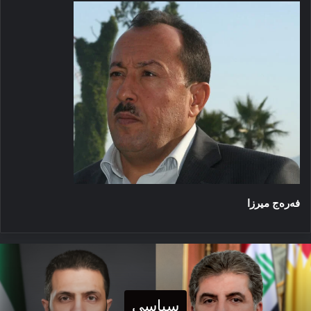
فەرەج میرزا
سیاسی