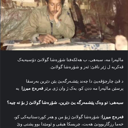
مالپەرا مە، سبەهی، ب هەلکەفتا شۆرەشا گولانێ دۆسیەیەک
ڤەکریە ل ژێر ناڤێ: ئەز و شۆرەشا گولانێ.
د ڤێ چارچۆڤەیێ دا چەند پێشـەرگەیێ یێن دێرین بەرسڤا
پرسێن مالپەرا مە ددن کو، یەک ژ وان ژی برێز
فەرەج میرزا
یە
سبەهی: تو وەک پێشمەرگە یێ دێرین، شۆرەشا گولانێ ژ بۆ تە چیە؟
فەرەج میرزا:
شۆرەشا گولانێ ژبۆ من و هەر کوردستانیەکی کو،
خەما رزگاربوونێ هەبت، چریسکا هیڤی و ئومێدا بوو پشتی وێ