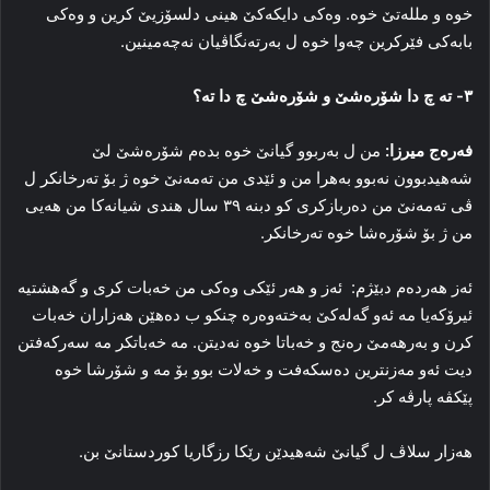
خوە و مللەتێ خوە. وەکی دایکەکێ هینی دلسۆزیێ کرین و وەکی
بابەکی فێرکرین چەوا خوە ل بەرتەنگاڤیان نەچەمینین.
٣- تە چ دا شۆرەشێ و شۆرەشێ چ دا تە؟
فەرەج میرزا:
من ل بەربوو گیانێ خوە بدەم شۆرەشێ لێ
شەهیدبوون نەبوو بەهرا من و ئێدی من تەمەنێ خوە ژ بۆ تەرخانکر ل
ڤی تەمەنێ من دەربازکری کو دبنە ٣٩ سال هندی شیانەکا من هەیی
من ژ بۆ شۆرەشا خوە تەرخانکر.
ئەز هەردەم دبێژم: ئەز و هەر ئێکی وەکی من خەبات کری و گەهشتیە
ئیرۆکەیا مە ئەو گەلەکێ بەختەوەرە چنکو ب دەهێن هەزاران خەبات
کرن و بەرهەمێ رەنج و خەباتا خوە نەدیتن. مە خەباتکر مە سەرکەفتن
دیت ئەو مەزنترین دەسکەفت و خەلات بوو بۆ مە و شۆرشا خوە
پێکڤە پارڤە کر.
هەزار سلاڤ ل گیانێ شەهیدێن رێکا رزگاریا کوردستانێ بن.