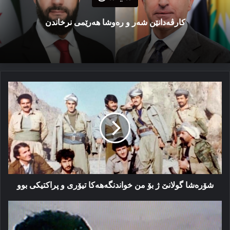
كارڤەدانێن شەر و رەوشا هەرێمی نرخاندن
شۆرەشا
گولانێ
ژ
بۆ
من
خواندنگەھەکا
تیۆری
و
پراکتیکی
بوو
شۆرەشا گولانێ ژ بۆ من خواندنگەھەکا تیۆری و پراکتیکی بوو
ئەز
و
لاوكێ