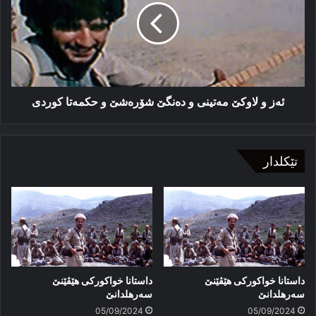
مەتینی
و
دەنگێ
شۆرەشێ
و
حكمەتا
كوردی
ئەز و لاوكێ مەتینی و دەنگێ شۆرەشێ و حكمەتا كوردی
تێکلدار
داستانا خواکورکی هێڤێنێ
داستانا خواکورکی هێڤێنێ
سه‌رهلدانێ
سەرهلدانێ
05/09/2024
05/09/2024