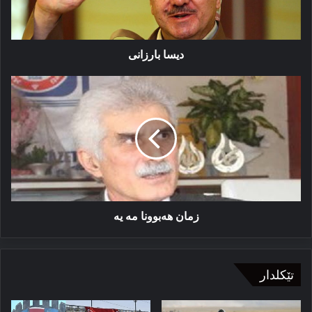
دیسا بارزانی
زمان
هەبوونا
مە
یە
زمان هەبوونا مە یە
تێکلدار