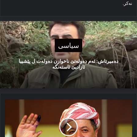
نەكر.
سیاسی
دەمیرتاش: ئەم دەولەتێ ناخوازن دەولەت ل پێشییا
ئازادیێ ئاستەنگە
دیسا
بارزانی