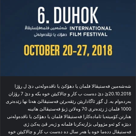
شەشەمین فەستیڤالا فلمان یا دھۆكێ یا ناڤدەولەتی دێ ل رۆژا
20.10.2018ێ دێ دەست ب كار و چالاكیێن خوە بكە و دێ 7 رۆژان
بەردەوام بە. ل گۆر ئاگاداریێن رێڤەبرێن فەستیڤالێ ھەتا نھا زێدەتری
1000 فلمان ژ زێدەتری 70 وەلاتن ژبۆ فەستیڤالێ ھاتینە
ھنارتن.كۆمیتەیا ئامادەكارا فەستیڤالا فلمان یا دھۆكێ یا ناڤدەولەتی
دبێژە كو ئەو مژوولی بژارتەكرنا فلمانە و ژبەر ڤێ یەكێ ژی
فەستیڤال ددەما خوە یا ھەر سال دە دەست ب كار و چالاكیێن خوە