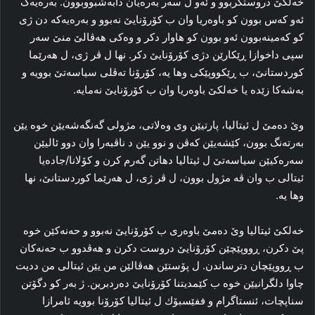
خه‌لکێ دروستکربوو و ئه‌و ل سه‌ر به‌ره‌یان دابه‌شبووبوون. به‌ره‌یه‌ک
ئه‌و که‌س بوون کو باوه‌ریا وان ب کۆرۆنایێ نه‌بوو و به‌ره‌یه‌که‌ دن ژی
کو که‌مینه‌بوون ئه‌و بوون کو هاوار دکر و وه‌کی هه‌ڤالێ منێ سه‌ر
سپی داخوازا ڕێکارێن دژی کۆرۆنایێ دکر. نها ل ڤر ژی، ل ھەرێما
كوردستانێ، ب ڕێکووپێکی وها یه‌، کۆرۆنا تەڤلی سیاسه‌تێ بوویه‌ و
به‌شه‌کا‌ زێده ‌یا خه‌لکێ باوه‌ریا وان ب كۆرۆنایێ نه‌مایه‌.
وێ ده‌مێ ل ئیتالیا، پارتیێن وی وەلاتی، مژولی گه‌نگه‌شه‌یێن خوه‌ یێن
بەرته‌نگ بوون، کێشه‌یێن که‌ڤن و نوو یێن د ناڤبه‌را وان دوو ئالیێن
سه‌ره‌کیێن سیاسه‌تێ ل ئیتالیا دهاتن گه‌رم کرن و کۆلانا/جادەیا
ئیتالی ب وان ڤه‌ مژول بوون، ل ڤر ژی، ل ھەرێما كوردستانێ، نها
وها یه‌.
خه‌لکێ ئیتالیا وێ ده‌مێ باوه‌ری ب کۆرۆنایێ نه‌بوو و حه‌نه‌کێن خوه‌
پێ دکرن، ڕووپێچێن کۆرۆنایێ دروست دکرن و هه‌ڤدوو ب حه‌نه‌کان
ب ڕووپێچان دترساندن. ل پۆستێن هه‌ڤالێن من یێن ئیتالی من ددیت
چاوا دلگرانیێن خوه‌ ب کێمدیتنا کۆرۆنایێ ده‌ردبرین. ژ به‌ر کو دگۆتن
سناپچات، ئنستاگرام و ففێسبۆك ل ئیتالیا کۆرۆنا بوویه‌ ئامرازا