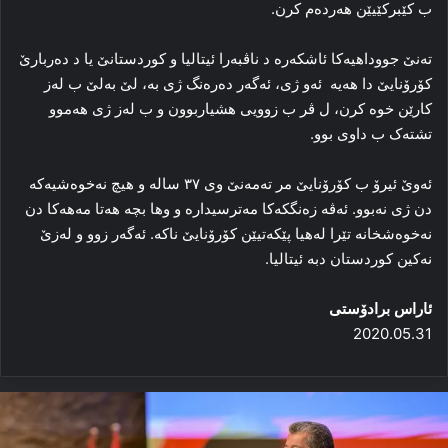
ب کێبرکێیێن هه‌رده‌م کرن.
ته‌نێ جووداهیه‌کا‌ ئا‌شکه‌ره‌ د ناڤبه‌را ئیتالیا و کوردستانێ یا د ده‌ربارێ
کۆرۆنایێ دا ھەیە ‌ ئه‌و ژی، ئەگەر ده‌ره‌نگ ژی بە، لێ به‌لێ ب له‌ز
کارێن خوه‌ کرن، ل ڤر ب زوویی هشیاربوون و ب له‌ز ژی هه‌موو
تشته‌ک ب داوی بوو.
ئه‌وێ ئیرۆ ب کۆرۆنایێ مر ته‌مه‌نێ وی ۳۷ ساله‌ و هیچ نه‌خوه‌شیه‌که‌
دن ژی نه‌بوو. ئه‌ڤه‌ زه‌نگکەكا‌ مه‌ترسیداره‌ و وها بچه‌ ھەتا مه‌هه‌کا‌ دن
نه‌خوه‌شخانه‌ تێرا له‌هیا پێکه‌تیێن کۆرۆنایێ ناکه‌. ئه‌گه‌ر زوو و له‌زێ
نه‌کین کوردستان دبە ئیتالیا.
ئاراس برادۆستی
2020.05.31