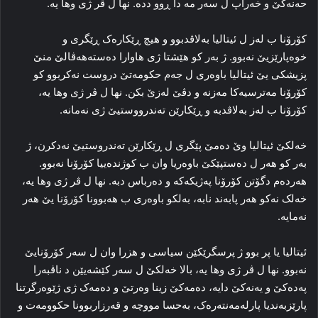
حه‌نه‌کێ و خه‌راپ ل سه‌ر مه‌ دا ڕوو دده‌. نها ل ڤر ژی وها یه‌.
کۆرۆنا ب له‌ز ل ئیتالیا به‌لاڤدبوو و هیچ ڕێکاره‌ک ڕێگری و
خوه‌پارێزیێ نه‌بوو. ژ به‌ر کو هێشتا ژی هاوارا ده‌سته‌هه‌ڤالێ منێ
پزیشکی یێ ئیتالیا باوه‌ری ل جه‌م حکومه‌تێ دروست نه‌کربوو کو
کۆرۆنا مه‌ترسیه‌کا‌ مه‌زنه‌ و دڤێ له‌زێ بکن. نها ل ڤر ژی وها یه‌،
کۆرۆنا ب له‌ز به‌لاڤدبە و ڕێکارێن ته‌ندرووستیێ ژی نه‌مانه‌.
خه‌لکێ ئیتالیا وێ ده‌مێ پێگری ل ڕێکارێن ته‌ندروستیێ نه‌دکرن، ژ
به‌ر کو ھەر ل دەستپێكێ باوه‌ریا وان ب کوژنده‌ییا کۆرۆنا نه‌بوو.
هه‌رده‌م دگۆتن کۆرۆنا په‌ژیکه‌که‌ و ده‌رباس دبه‌. نها ل ڤر ژی وها یه‌،
خه‌لک نه‌کو هه‌ر پابه‌ند نابە، به‌لکو باوه‌ری ب هه‌بوونا کۆرۆنا یێ هه‌ر
نه‌مایه‌.
ئیتالیا یا پر بوو ژ پرسگرێكێن سیاسی و هزرا وان ل سه‌ر کۆرۆنایێ
نه‌بوو. نها ل ڤر ژی وها یه‌، بالا خه‌لکێ ل سه‌ر کێشه‌یێن د ناڤبه‌را
پەدەکێ و یەنەکێ دایه‌، ده‌مه‌کێ‌ زینا وه‌رتێ و ده‌مه‌ک ژی ژێوه‌رگرتنا
پارێزبه‌ندیا پارله‌مه‌نته‌ره‌ک، به‌حسا مووچه‌ و قه‌رزاربوونا حکوومه‌ت و