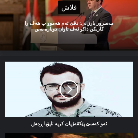
فلاش
مەسرور بارزانی: دڤێ ئەم هەموو ب هەڤ را
کاربکن داکو ئەڤ تاوان دوبارە نەبن
ئەو
کەسێ
پێکڤەژیان
کریە
تاپۆیا
ڕەش
ئەو کەسێ پێکڤەژیان کریە تاپۆیا ڕەش
ئارمانج