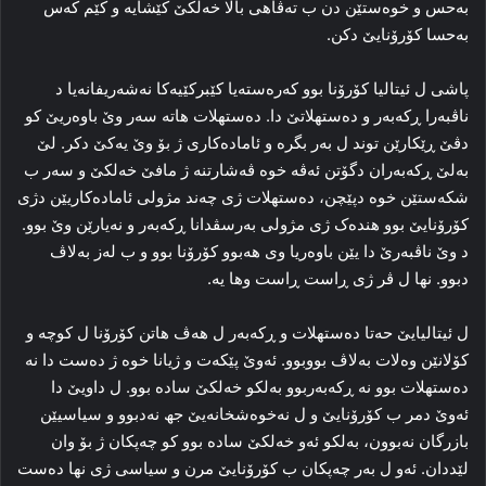
به‌حس و خوه‌ستێن دن ب ته‌ڤاهی بالا خه‌لکێ كێشایە و کێم که‌س
به‌حسا کۆرۆنایێ دکن.
پاشی ل ئیتالیا کۆرۆنا بوو که‌ره‌سته‌یا کێبرکێیه‌کا‌ نه‌شه‌ریفانه‌یا د
ناڤبه‌را ڕکه‌به‌ر و ده‌ستهلاتێ دا. ده‌ستهلات هاته‌ سه‌ر وێ باوەریێ کو
دڤێ ڕێکارێن توند ل به‌ر بگره‌ و ئاماده‌کاری ژ بۆ وێ یەكێ دکر. لێ
به‌لێ ڕکه‌به‌ران دگۆتن ئه‌ڤه‌ خوه‌ ڤه‌شارتنه‌ ژ مافێ خه‌لکێ و سه‌ر ب
شکه‌ستێن خوه‌ دپێچن، ده‌ستهلات ژی چه‌ند مژولی ئاماده‌کاریێن دژی
کۆرۆنایێ بوو هنده‌ک ژی مژولی به‌رسڤدانا ڕکه‌به‌ر و نه‌یارێن وێ بوو.
د وێ ناڤبه‌رێ دا یێن باوه‌ریا وی هه‌بوو کۆرۆنا بوو و ب له‌ز به‌لاڤ
دبوو. نها ل ڤر ژی ڕاست ڕاست وها یه‌.
ل ئیتالیایێ حەتا ده‌ستهلات و ڕکه‌به‌ر ل هه‌ڤ هاتن کۆرۆنا ل کوچه‌ و
کۆلانێن وه‌لات به‌لاڤ بووبوو. ئه‌وێ پێکه‌ت و ژیانا خوه‌ ژ ده‌ست دا نه‌
ده‌ستهلات بوو نه‌ ڕکه‌به‌ربوو به‌لکو خه‌لکێ ساده‌ بوو. ل داویێ دا
ئه‌وێ دمر ب کۆرۆنایێ و ل نه‌خوه‌شخانه‌یێ جھ نه‌دبوو و سیاسیێن
بازرگان نه‌بوون، به‌لکو ئه‌و خه‌لکێ ساده‌ بوو کو چه‌پکان ژ بۆ وان
لێددان. ئه‌و ل به‌ر چه‌پکان ب کۆرۆنایێ مرن و سیاسی ژی نها ده‌ست