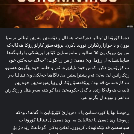
ده‌ما کۆرۆنا ل ئیتالیا ده‌رکه‌ت، هه‌ڤال و دۆستێن مه‌ یێن ئیتالی ترسیا
بوون و داخوازا ڕێکارێن تووند دکرن. پرۆفه‌سۆر کارلۆ ڕۆکا هه‌ڤاله‌که‌
من یێ نێزیک یێ ٦٥ سالیه‌ و مامۆستایێ کۆلێژا پزیشکی یا زانینگه‌ها
ساپیانتسایه‌ ل ڕۆما‌. وێ ده‌مێ ژ من ڕا گۆت: “خه‌لک حه‌نه‌کێن خوه‌
ب کۆرۆنایێ دکن، که‌س خوه‌ ناپارێزە، ئه‌ز و خانما خوه‌ پێگریێ هه‌موو
ڕێکارانین لێ به‌لێ ئه‌م پشتراستین بێ ئاگاهیا خه‌لکێ وێ ئیتالیا به‌ر
ب کاره‌ساتێ ڤه‌ ببه‌”. پرۆفه‌سۆ ڕۆکا ل ڕێیا په‌یوه‌ندیێن خوە یێن
تایبه‌ت هه‌وله‌کا‌ زێده‌ د گه‌ل حکومه‌تێ ددا‌ کو بێنه‌ سه‌ر هێل و ڕێکارێن
ب له‌ز و تووند ل بگرنو بەر.
ڕه‌وشا نها یا کوردستانێ یا د ده‌ربارێ کۆرۆنایێ دا گه‌له‌ک وەكە‌
ڕه‌وشا وێ ده‌مێ یا ئیتالیایێ یە. وێ ده‌مێ ل ئیتالیا کۆرۆنا ب
سیاسه‌تێ ڤه‌ تێکەلهه‌ڤ کربوون. ئه‌ڤێ یەكێ ‌ گومانه‌کا‌ زێده‌ ژ بۆ