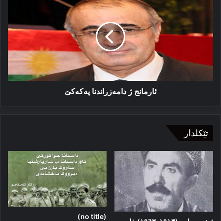
ژ
دامه‌زراندنا
پەکەکێ
ئارمانج ژ دامه‌زراندنا پەکەکێ
تێکلدار
(no title)