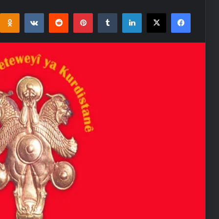
i
takte
Reddit
Pinterest
Tumblr
LinkedIn
Facebook
X