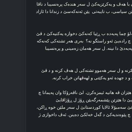
هه‌ڤ و یه‌کرێزیه‌کێ ل سه‌ر هنده‌ک پره‌نسیبا د ناڤا
یێن سیاسی، ب تایبەتی یێن ئه‌نەکەسێ د زندانا دا ئازاد
لۆ چما پەیەدە ب ڕێیا کەنەکێ دخوازه‌ یه‌کتیه‌کێ د ڤێ
 راده‌یێ ئەو راستگو نە؟ به‌ری هه‌ر تشته‌کی کەنەکە
ەدێ دا نینە. ل سه‌ر هه‌مان زه‌مینی و پره‌نسیبا
ه‌ . جڤینێن به‌رفره‌ھ کرنه‌ و ل سه‌ر هه‌موو تشته‌کی ل هه‌ڤ کرنه‌ و د ڤێ
 و د جهده‌ ئه‌و یه‌کێتی و لھەڤھاتن خراب کرنه‌.
و هێزان ڤه‌ هاتیه‌ ئیمزه‌کرن. لێ ناڤەرۆكا وان پەیمانا چ
ێ دا هێزێن پێشمه‌رگه‌یێن ڕۆژ ل ڕۆژاڤایێ
 سه‌مبۆلا ئالایا کوردستانێ ل سه‌ر ملێن خوه‌ ڕاکن،
 پێوه‌ندیه‌کێ د گه‌ل خه‌لکێ ده‌ینن. ئه‌ڤ داخوازی ژ