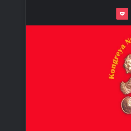
Odnoklassnik
Pocket
VKon