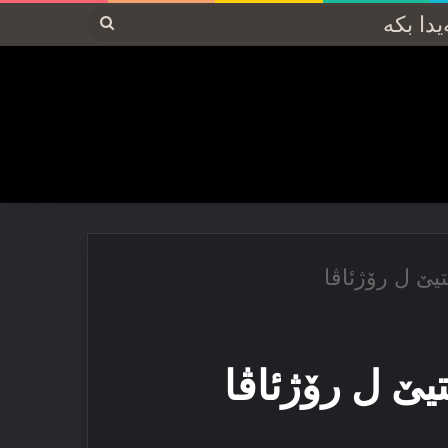
پەیدا
بکە
یێ ل رۆژئاڤا
یێ ل رۆژئاڤا