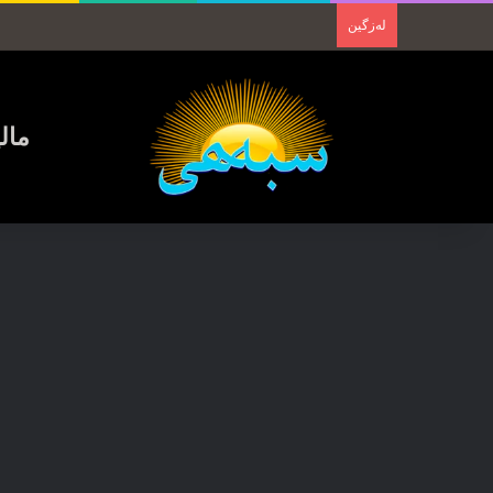
لەزگین
مال