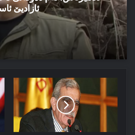
ئازادیێ ئاس
06/08/2026
دەمیرتاش: ئەم دەولەتێ ناخوازن دەولەت ل پێشییا ئازاد
03/08/2026
تورك
تر
پەیاما سەرۆک نێچیرڤان بارزانی د سالڤەگەرا جینۆساییدا 
دترسە
“ک
راستیێ
ب
بێژە
دی
تە
دك