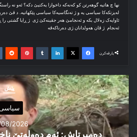
نها چ هاتیه‌ گوهه‌رتن كو کەنەکە داخوازا یه‌کتیێ دکه‌؟ ئه‌و نه‌ راست
له‌یزتکه‌کا سیاسی یه‌ و ژ ته‌نگاسیه‌کا سیاسی پێکهاتیه‌. د ڤێ ده‌
ئاوایه‌ک زه‌لال بکه‌ و ئه‌نجامێ هه‌ر جڤینه‌کێ ژی ژ ڕایا گشتی را ڕ
ئه‌نجام ژ ڤان هه‌ولدانان ژی دەرناكەڤە
it
nterest
Tumblr
LinkedIn
Facebook
X
پارڤەکرن
پێش
سیاسی
/08/2026
دەمیرتاش: ئەم دەولەتێ ناخ