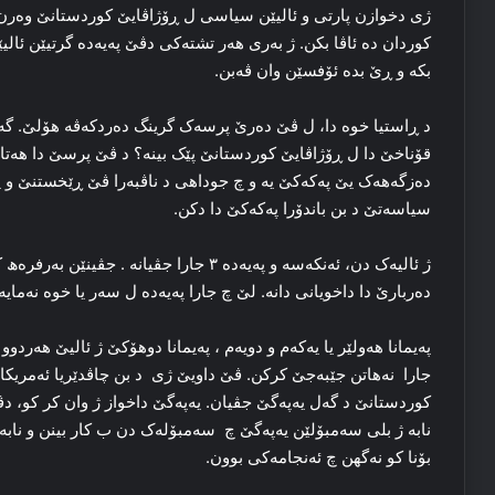
ژی دخوازن پارتی و ئالیێن سیاسی ل ڕۆژاڤایێ کوردستانێ وه‌رن با 
کوردان ده‌ ئاڤا بکن. ژ به‌ری هه‌ر تشته‌کی دڤێ پەیەدە گرتیێن ئال
بکه‌ و ڕێ بده‌ ئۆفسێن وان ڤه‌بن.
د ڕاستیا خوه‌ دا، ل ڤێ ده‌رێ پرسه‌ک گرینگ ده‌ردکه‌ڤه‌ هۆلێ. گه‌
قۆناخێ دا ل ڕۆژاڤایێ کوردستانێ پێک بینە؟ د ڤێ پرسێ دا هه‌تا چ
ده‌زگه‌هه‌ک یێ پەکەکێ یه‌ و چ جوداھی د ناڤبەرا ڤێ ڕێخستنێ و پەی
سیاسه‌تێ د بن باندۆرا پەکەکێ دا دکن.
ژ ئالیه‌ک دن، ئه‌نکەسە و پەیەدە ۳ جارا جڤیان
ده‌ربارێ دا داخویانی دانه‌. لێ چ جارا پەیەدە ل سه‌ر یا خوه‌ نه‌مایه‌
په‌یمانا هه‌ولێر یا یه‌که‌م و دویه‌م ، په‌یمانا دوهۆکێ ژ ئالیێ هه‌ردو
جارا نەھاتن جێبەجێ كركن. ڤێ داویێ ژی د بن چاڤدێریا ئه‌مریکای
کوردستانێ د گه‌ل یەپەگێ جڤیان. یەپەگێ داخواز ژ وان کر کو، دڤێ
نابە ژ بلی سه‌مبۆلێن یەپەگێ چ سه‌مبۆله‌ک دن ب کار بینن و نابە چ
بۆنا كو نه‌گهن چ ئه‌نجامه‌کی بوون.