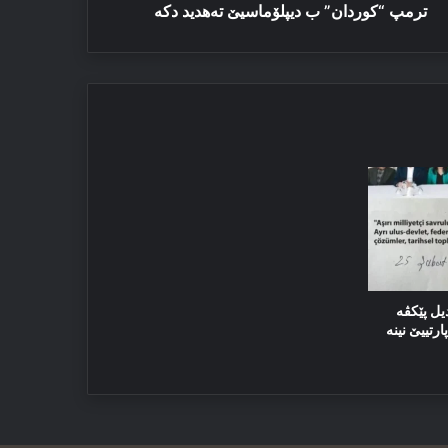
ترمپ “کوردان” ب دیپلۆماسیێ تەھدید دكە
یل پێکڤە
رتییێ نینە