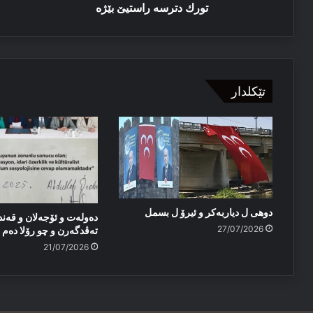
تورك دترسە راستیێ بێژە
تێکلدار
دوهی ل دیاربەکر و ئیرۆ ل بسمل
دەولەت و ئۆجەلان و قەند
27/07/2026
تەڤدگەرن و چو رۆلا دەم پا
21/07/2026