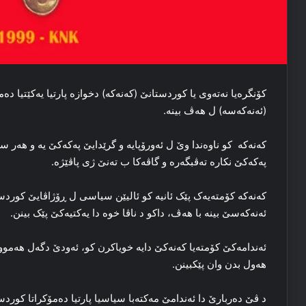
کۆنگره‌یا نه‌ته‌وی یا کوردستانێ (کەنەکە) دخوازه‌ پارتیا یه‌کێتیا د
(ئه‌نەکەسە) ل ھەڤ بینه‌.
کەنەکە کو ناوه‌ندا وێ ل ئه‌ورۆپایه‌ و گرێدایێ پەکەکێ یه‌ و هه‌ر سیا
پەکەکێ نکاره‌ ته‌ڤبگه‌ره‌ و گاڤەكا ب تەنێ ژی پاڤێژە.
کەنەکە کۆمته‌یه‌ک پێک ئانیه‌ كو ئالیێن سیاسی ل ڕۆژاڤایێ کوردستا
ئه‌نەکەسێ بینە با هه‌ڤ، داکو د ناڤا خوه‌ دا یه‌کتیه‌کێ پێک بینن.
ئه‌ندامه‌کێ کۆمته‌یا کەنەکێ دایه‌ خویاکرن کو، ئه‌ودێ دگەل هه‌موو
هه‌ول بدن وان پێكبینن.
د ڤێ ده‌ربارێ دا ئه‌ندامێ مه‌کته‌با سیاسیا پارتیا دەمۆكراتا كو