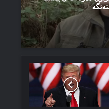
تەنگە
یێ ئاستەنگە
مپ
ئێزدیان دا
وردان”
پلۆماسیێ
ھدید
ە