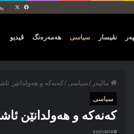
Facebook
X
پەر
نڤیسار
سیاسی
ھەمەرەنگ
ڤیدیو
مالپەر
/
سیاسی
/
كەنەكە و ھەولدانێن ئاشت
سیاسی
كەنەكە و ھەولدانێن ئاشت
03/01/2019