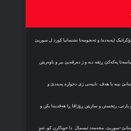
ه‌مۆکراتیک (پەیەدە) و ئه‌نجومه‌نا نشتمانیا کورد ل سوریێ
سه‌تا پەکەکێ ڕێڤه‌ دبه‌ و ژ ده‌رڤه‌یێ بیر و باوه‌ریێن
نێ بینە با هه‌ڤ. تایبه‌تی ژی دخوازه‌ پەیەدێ و
 پارتی، رێخستن و سازیێن ڕۆژاڤا ڕا‌ هه‌ڤدیتنا بکن و
ردستانێ-سوریێ، محه‌مه‌د ئیسمال دا خویاکرن کو، ئه‌و