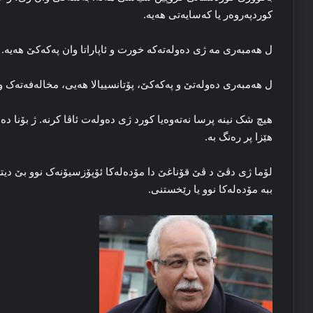
کوردپه‌روه‌ر یا که‌سایه‌تی هه‌یه‌.
ل هه‌مبه‌ری مه‌ ژی ده‌وله‌ته‌که‌ خورت و ئاپاراتا وان پەکەکێ هه‌یه‌.
ل هه‌مبه‌ری ده‌وله‌تێ و پەکەکێ، پۆتانسییالا هه‌یی، مخاله‌فه‌ته‌ک و
هیچ شک نینە پرسا نه‌ته‌وه‌یا کورد ژی ده‌وله‌ت ئاڤا کرنه‌. ژ بۆنا ده‌
هێزا پر ره‌نگ به‌.
لۆما ژی دڤێ د ڤێ قۆناغێ دا مۆده‌له‌کا ئۆپۆزسیۆنەک نوو بێ دیتن،
ببه‌ مۆده‌له‌کا نوو یا رێخستنی.