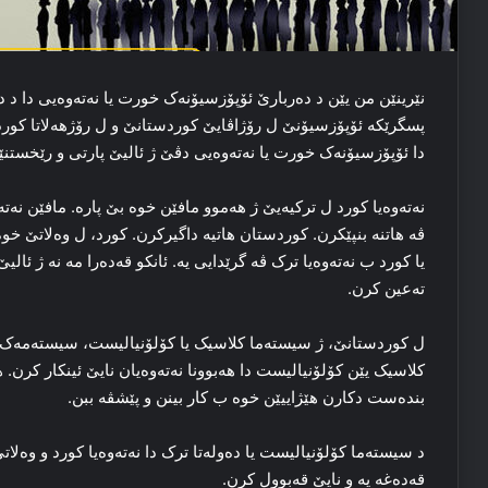
نێرینێن من یێن د ده‌ربارێ ئۆپۆزسیۆنەک خورت یا نه‌ته‌وه‌یی دا د د
پسگرێکه‌ ئۆپۆزسیۆنێ ل رۆژاڤایێ کوردستانێ و ل رۆژهه‌لاتا کورد
دا ئۆپۆزسیۆنەک خورت یا نه‌ته‌وه‌یی دڤێ ژ ئالیێ پارتی و رێخستنێ
ڤه‌ هاتنه‌ بنپێکرن. کوردستان هاتیه‌ داگیرکرن. کورد، ل وه‌لاتێ خوه‌ 
یا کورد ب نه‌ته‌وه‌یا ترک ڤە گرێدایی یه‌. ئانکو قه‌ده‌را مه‌ نە ژ ئالی
تەعین کرن.
ل کوردستانێ، ژ سیسته‌ما کلاسیک یا کۆلۆنیالیست، سیسته‌مه‌ک خرا
کلاسیک یێن کۆلۆنیالیست دا هه‌بوونا نه‌ته‌وه‌یان نایێ ئینکار کرن. هێژا
بنده‌ست دکارن هێژاییێن خوه‌ ب کار بینن و پێشڤه‌ ببن.
د سیسته‌ما کۆلۆنیالیست یا ده‌وله‌تا ترک دا نه‌ته‌وه‌یا کورد و وه‌
قه‌ده‌غه‌ یه‌ و نایێ قه‌بوول کرن.