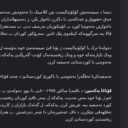
دیسا د سیسته‌مێن کۆلۆنیالیست یێن کلاسیک دا نه‌ته‌وه‌یێن بنده
حه‌ق-حقووق و عه‌داله‌تێ دا دکارن داخواز بکن، ژ ده‌ستهلاتداران 
داخوازێن نه‌ته‌وه‌یا کورد ب کۆمکوژیان به‌رسڤ ددن. ب سه‌دهه‌ز
ڤالا ببه‌ سرگوونه‌که‌ کیتله‌وی پێک ئانین. سه‌رۆکێن کوردان ب ته‌ڤ
ده‌وله‌تا ترک یا کۆلۆنیالیست ژ بۆنا ڤێ سیسته‌مێ خوه‌ بدۆمینه‌ ل ه
وه‌ک ئاپاره‌ته‌که‌ خوه‌ و وه‌ک رێخسته‌نه‌ک کۆنت-گه‌ریڵایێ پەکەکە ژ
نه‌ته‌وه‌یی یا کوردستانێ تەسفیه‌ کرن.
تەسفیه‌کرنا ته‌ڤگه‌را نه‌ته‌وه‌یی یا باکورێ کوردستانێ د چه‌ند قۆنا
قۆناغا یه‌که‌مین:
د ناڤبه‌یا سالێن ۱۹۷٥-۸۰یی دا ب
ئه‌و ژ بۆنا خوه‌ به‌س نه‌دیت، پەکەکە ل سه‌ر ناڤێ کوردان رێخست، ب
کورد تەسفیه‌ ببه‌، ئێریش کرن. پەکەکە، ل گه‌له‌ک باژاران ژ کار
ته‌ڤلهه‌ڤی چێکرن، د ناڤ عه‌شیره‌تان دا شه‌ر ده‌رخستن. ب هه‌زا
رێخستنێ کوردستانێ کرن.