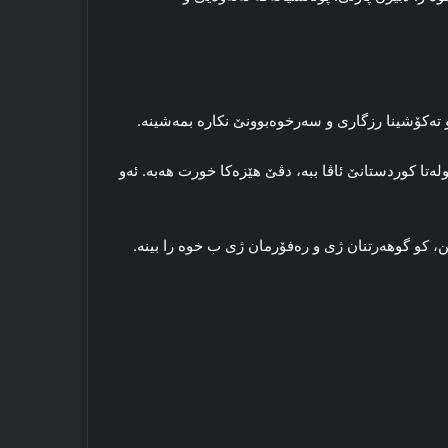
 ته‌کۆشینا رزگاری و سه‌رخوه‌بوونێ نکاره‌ بمه‌شینه‌.
وله‌تا کوردستانێ ئاڤا ببه‌، دڤێ هێزه‌کا خورت هه‌به‌. ئه‌و
 کو گوهه‌رتنان ژی و ره‌فۆرمان ژی ب خوه‌ را بینه‌.