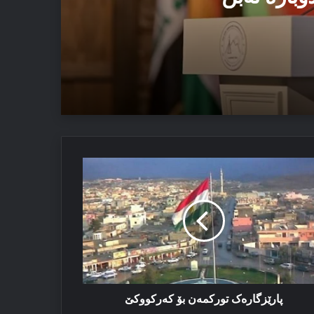
 ئەڤ تاوان دوبارە نەبن
رێزگارەک
رکمەن
رکووکێ
پارێزگارەک تورکمەن بۆ کەرکووکێ