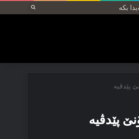
پەیدا
بکە
نێ پێدڤیە
نێ پێدڤیە