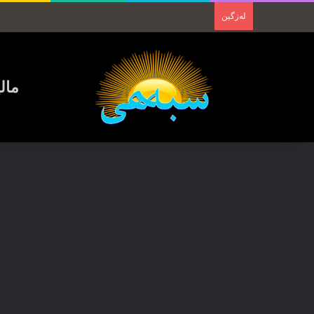
لەزگین
مال