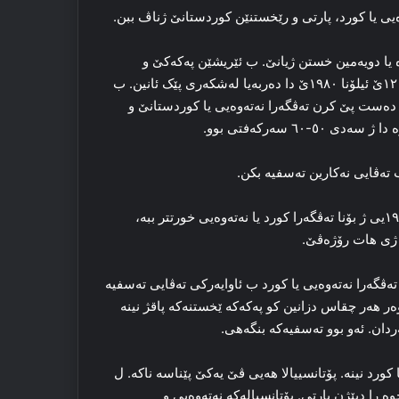
وه‌یی یا کورد، پارتی و رێخستنێن کوردستانێ ژناڤ ببن.
ه‌ یا دویه‌مین خستن ژیانێ. ب ئێریشێن پەکەکێ و
رێخستنێن ته‌رۆریست و رادیکال دەربه‌یا له‌شکه‌ری ئاماده‌ کرن. د ۱۲ێ ئیلۆنا ۱۹۸۰ێ دا دەربه‌یا له‌شکه‌ری پێک ئانین. ب
یا له‌شکه‌ری یا کۆلۆنیالیست-فاشیست ۱۲ێ ئیلۆنا ۱۹۸۰ ێ ده‌ست پێ کرن ته‌ڤگه‌را نه‌ته‌وه‌یی یا کوردستانێ و
 سه‌رکه‌فتی بوو.
 ته‌ڤایی نەکارین تەسفیه‌ بکن.
رێخستن و پارتییێن کوردستانێ پشتی سالێن ۱۹۸۰یی ژ بۆنا ته‌ڤگه‌را کورد یا نه‌ته‌وه‌یی خورتتر ببه‌،
ش ژی هات رۆژه‌ڤێ.
شه‌رێ چه‌کداری یێ پەکەکێ (۱۹۸٤)، تەسفیا ته‌ڤگه‌را نه‌ته‌وه‌یی یا کورد ب ئاوایه‌رکی ته‌ڤایی تەسفیه‌
 هه‌ر چقاس دزانین کو پەکەکە ێخستنه‌که‌ پاقژ نینه‌
. ئه‌و بوو تەسفیه‌که‌ بنگه‌هی.
 کورد نینە. پۆتانسییالا هه‌یی ڤێ یه‌کێ پێناسە ناکه‌. ل
ا دبێژن پارتی. پۆتانسیاله‌که‌ نه‌ته‌وه‌یی و