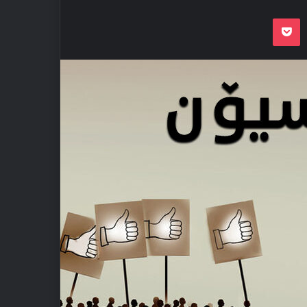
Odnoklassnik
Pocket
VKon