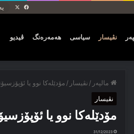
Facebook
X
پەر
نڤیسار
سیاسی
ھەمەرەنگ
ڤیدیو
مالپەر
/
نڤیسار
/
مۆدێلەکا نوو یا ئۆپۆزسیۆ
نڤیسار
مۆدێلەکا نوو یا ئۆپۆزسیۆ
31/12/2023