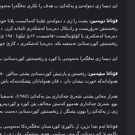
لێ دیسا ژی ده‌وله‌تێ و پەکەکێ ب هه‌ڤ را نکاری ته‌ڤگه‌را نه‌ته‌
قۆناغا دویه‌مین:
پشت را ژی د ده‌وله‌تێ ئێلیتا که‌مالیست پلانا خو
دەربه‌
رێخستنێن کوردستانێ تەسفیه‌ بکه‌. دەربه‌یا له‌شکه‌ری د کارێ خوه‌ دا ژ سه‌دی ٥۰-٦۰
لێ دیسا ژی ته‌ڤگه‌را نه‌ته‌وه‌یی یا کورد و رێخستنێن کوردستانێ ب
قۆناغا سێیه‌مین:
هه‌ولدانه‌که‌ خورت نیشان دان. د ڤان هه‌ولدانان پێشکه‌تنه‌که‌ با
هه‌زار مخابن پشتی 
بوو. شه‌رێ چه‌کداری هه‌موو که‌سێن مخالف یێن کورد و کوردپه‌روه‌ر
ژی، ژ پەکەکێ را بوون پشتگر. ژ رێخستنێن کوردستانێ دەست به‌ردان
قۆناغا ئه‌م تێدا دژین، ل باکورێ کوردستان ته‌ڤگه‌ره‌کا نه‌ته‌وه‌یی یا
باکوورێ کوردستانێ گروپێن سیاسی هه‌نه‌. به‌شه‌کی وان ژی، ژ خوه‌ ر