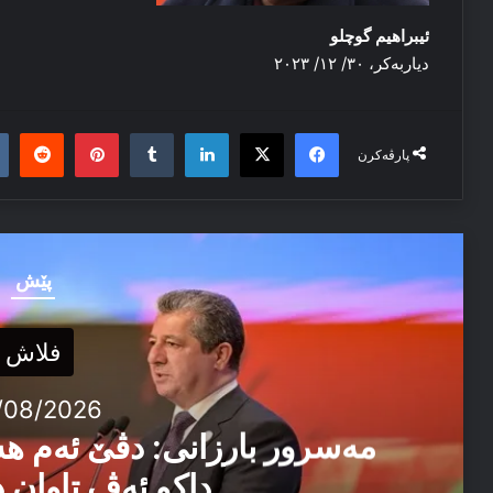
ئیبراهیم گوچلو
دیاربه‌کر، ۳۰/ ۱۲/ ۲۰۲۳
it
nterest
Tumblr
LinkedIn
Facebook
X
پارڤەکرن
پێش
فلاش
/08/2026
مەسرور بارزانی: دڤێ ئەم ه
داکو ئەڤ تاوان د