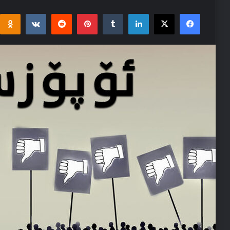
i
takte
Reddit
Pinterest
Tumblr
LinkedIn
Facebook
X