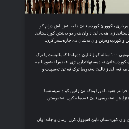
ه‌ربارێ باکوورێ کوردستانێ دا یه‌. ئه‌ز باش دزام کو
ستانێ ژی هه‌یه‌. لێ د وان هەر دو به‌شێن کوردستانێ
ن و کوردپه‌وه‌رێن وان به‌شان بێ چاره‌سه‌ر کرن.
نه‌ته‌وه‌یا کورد ل ترکیه‌یێ ژ هه‌موو مافێن خوه‌ بێ پاره‌. مافێن نه‌ته‌وه‌یی ۱۰۰ ساله‌ کو ژ ئالیێ ده‌وله‌تا که‌مالیست یا ترک
کوردستانێ نه‌ ده‌ستهلاتدارن ژی. قه‌ده‌را نه‌ته‌وه‌یا مه‌
ێ مه‌ ڤه‌، لێ ژ ئالیێ نه‌ته‌وه‌یا ترک ڤه‌ تێ ته‌سپیت و
بتر هه‌یه‌. له‌ورا وەکە تێ زانین کو د سیسته‌ما
ییێن نه‌ته‌وه‌یی نایێ قه‌ده‌غه‌ کرن. نه‌ته‌وه‌یێن
لاتێ وان کوردستان نایێ قه‌بوول کرن. زمان و چاندا وان