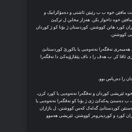
‌ست مافێن خوه‌ ب ب رێیێن ئاشتی و ده‌مۆکراتیک و
مافێن خوه‌ داخواز بکن. هه‌زار مخابن ل ترکیێ
اران کورد هاتن کووشتن. کوردستان ژ بۆنا کو ژ کوردان
ایی کووشتن.
ه‌مبه‌ری ته‌ڤگه‌را نه‌ته‌وه‌یی یا باکورێ کوردستانێ
ی ئاڤا کر. ب هه‌ڤ را د ناڤ پێڤاژۆیه‌کێ دا ته‌ڤگه‌را
خان را ده‌رباس بوو.
وو. ده‌وله‌تێ ب خوه‌ ئێریشی کوردان و ته‌ڤگه‌را نه‌ته‌وه‌یی یا کورد کرن،
 ده‌ستێ پەکەکێ ژی ژ بۆنا کو ته‌ڤگه‌را نه‌ته‌وه‌یی یا
بده‌ستێن کوردستانێ گه‌له‌ک که‌س کووشتن، ل باژاران
ران کورد و کوردپه‌روه‌ر کووشتن. ئێریشی هه‌موو