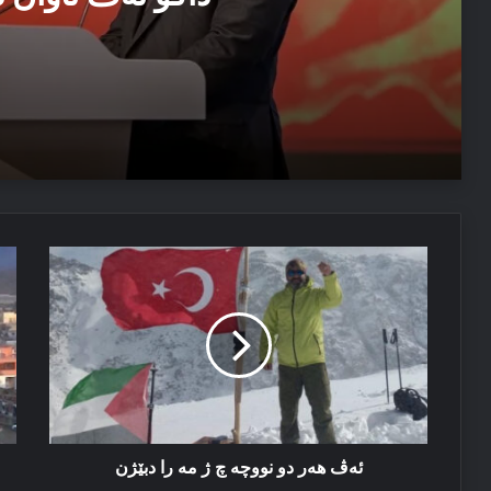
04/08/2026
مەسرور بارزانی: دڤێ ئەم هەموو ب هەڤ را کاربکن داکو
04/08/2026
ئەڤ
پا
ئێزدیۆ رابە ژ خەوێ
هەر
تو
دو
بۆ
نووچە
کە
چ
ژ
مە
را
دبێژن
ئەڤ هەر دو نووچە چ ژ مە را دبێژن