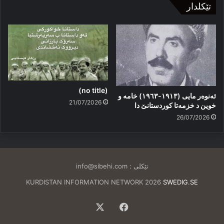
تێکلدار
(no title)
ئەنوەر مایی (١٩١٣-١٩٦٣) خامە و
21/07/2026
خوین د خزمەتا کوردستانێ دا
26/07/2026
تێکلی :
info@sibehi.com
KURDISTAN INFORMATION NETWORK 2026
SWEDIG.SE
Facebook
X