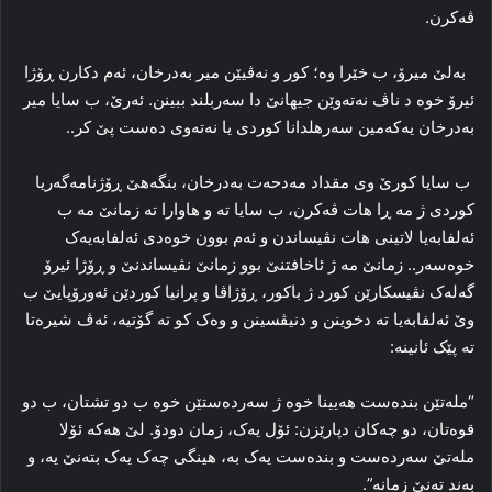
ڤه‌کرن.
به‌لێ میرۆ، ب خێرا وه‌؛ کور و نه‌ڤیێن میر به‌درخان، ئه‌م دکارن ڕۆژا
ئیرۆ خوه‌ د ناڤ نه‌ته‌وێن جیهانێ دا سه‌ربلند ببینن. ئه‌رێ، ب سایا میر
به‌درخان یه‌که‌مین سه‌رهلدانا کوردی یا نه‌ته‌وی ده‌ست پێ کر..
ب سایا کورێ وی مقداد مه‌دحه‌ت به‌درخان، بنگه‌هێ ڕۆژنامه‌گه‌ریا
کوردی ژ مه‌ ڕا هات ڤه‌کرن، ب سایا ته‌ و هاوارا ته‌ زمانێ مه‌ ب
ئه‌لفابه‌یا لاتینی هات نڤیساندن و ئه‌م بوون خوه‌دی ئه‌لفابه‌یه‌ک
خوه‌سه‌ر.. زمانێ مه‌ ژ ئاخافتنێ بوو زمانێ نڤیساندنێ و ڕۆژا ئیرۆ
گه‌له‌ک نڤیسکارێن کورد ژ باکور، ڕۆژاڤا و پرانیا کوردێن ئه‌ورۆپایێ ب
وێ ئه‌لفابه‌یا ته‌ دخوینن و دنیڤسینن و وه‌ک کو ته‌ گۆتیه‌، ئه‌ڤ شیره‌تا
ته‌ پێک ئانینه‌:
“مله‌تێن بنده‌ست هه‌یینا خوه‌ ژ سه‌رده‌ستێن خوه‌ ب دو تشتان، ب دو
قوه‌تان، دو چه‌کان دپارێزن: ئۆل یه‌ک، زمان دودۆ. لێ هه‌که‌ ئۆلا
مله‌تێ سه‌رده‌ست و بنده‌ست یه‌ک به‌، هینگی چه‌ک یه‌ک بته‌نێ یه‌، و
به‌ند ته‌نێ زمانه‌”.