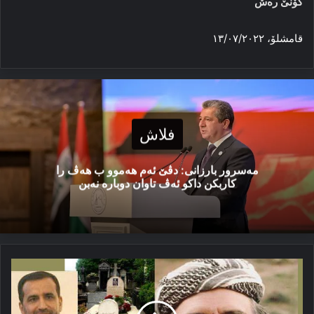
کۆنێ ره‌ش
قامشلۆ، ۱۳/۰۷/۲۰۲۲
فلاش
مەسرور بارزانی: دڤێ ئەم هەموو ب هەڤ را
کاربکن داکو ئەڤ تاوان دوبارە نەبن
قاسملۆ
و
پەدەکە
یا