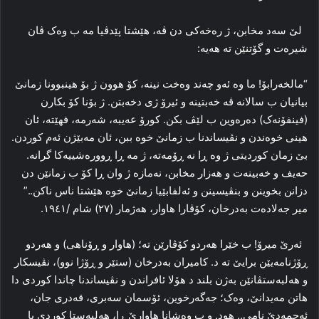
لێ سه‌د مخابن، ژ ره‌خه‌کی دن ڤه‌، هێشتا پێدڤیا مه‌ ب وه‌ک ڤان
شیره‌ت و گۆتنێن ته‌ هه‌یه‌:
“مالخه‌رابۆ! ما وه‌ ئه‌و چه‌ند وه‌خت نینه‌، کۆ هوون ژ بۆ هینبوونا زمانێ
بیانیان ب سالانه‌ ڤه‌ خه‌بتینه‌ و ئیرۆ ژی دخه‌بتن. ژ بۆنا کۆ بکارن
(فینفۆنه‌ک) ده‌ره‌وین ب لێڤ بکن. کورۆ عه‌یبه‌، شه‌رمه‌، فهێته‌، ئان
هینی خوه‌ندن و نڤیساندنا ب زمانێ خوه‌ ببن، ئان مه‌بێژن ئه‌م کوردن.
بێ زمان کوردیتی ژ وه‌ ڕا نه‌ ڕۆمه‌ته‌، ژ مه‌ ڕا ڕووره‌شییه‌کا گرانه‌.
حه‌یف و خه‌بینه‌ت و هه‌زار مخابن، نه‌مازه‌ ژ وان ڕا کۆ ب زمانێن دن
دزانن بخوینن و بنڤیسینن و ئه‌لفابێیا زمانێ خوه‌ هێشتا ناس ناکن..”
میر جه‌لاده‌ت به‌درخان، کۆڤارا هاوار، هه‌ژمار (۲۷) شام /۱۹٤۱.
ئه‌رێ میرۆ! ب خێرا هه‌ردو کۆڤارێن ته‌؛ (هاوار و ڕۆناهی) و هه‌ردو
ڕۆژنامه‌یێن برایێ ته‌ د. کامیران به‌درخان (ستێر و ڕۆژا نوو)، نڤیسکار
و هه‌لبه‌ستڤانێن به‌ژن بلند د هۆلا ئافراندن و نڤیساندنا چاندا کوردی دا
هاتن مه‌یدانێ، وه‌ک؛ جه‌گه‌رخوین، ئۆسمان سه‌بری، قه‌دری جان،
ئه‌حمه‌دێ نامی.. هود. و ب وه‌شانا هاوارێ ڕا، هه‌لبه‌ستا کوردی یا