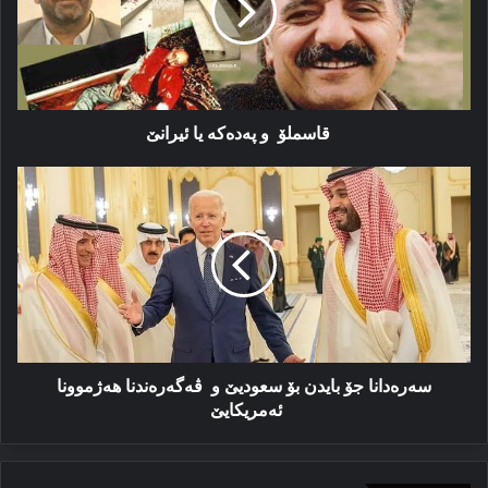
ئیرانێ
قاسملۆ و پەدەکە یا ئیرانێ
سەرەدانا
جۆ
بایدن
بۆ
سعودیێ
و
ڤەگەرەندنا
هەژموونا
ئەمریکایێ
سەرەدانا جۆ بایدن بۆ سعودیێ و ڤەگەرەندنا هەژموونا
ئەمریکایێ