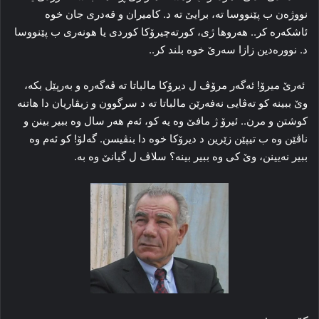
نووژه‌ن ب پێنووسا ته‌، برایێ ته‌ د. کامیران و قه‌دری جان خوه‌
ئاشکه‌ره‌ کر.. هه‌روها ژی، کورته‌چیرۆکا کوردی یا هونه‌ری ب پێنووسا
د. نووره‌دین زازا سه‌رێ خوه‌ بلند کر..
ئه‌رێ میرۆ! ئه‌گه‌ر مرۆڤ ل دیرۆکا مالباتا ته‌ ڤه‌گه‌ره‌ و به‌رپێل بکه‌،
وێ ببینه‌ کو ته‌ڤایی نه‌فه‌رێن مالباتا ته‌ د سرگوون و زیڤاریان دا هاتنه‌
کوشتن و مرن.. ئیرۆ ژ مافێ وه‌ یه‌ کو، ئه‌م هه‌ر سال وه‌ ببیر بینن و
ناڤێن وه‌ ب تیپێن زێرین د دیرۆکا خوه‌ دا بنڤیسن. گه‌لۆ! کو ئه‌م وه‌
ببیر نه‌یینن، وێ کی وه‌ ببیر بینه‌؟ سلاڤ ل گیانێ وه‌ به‌.