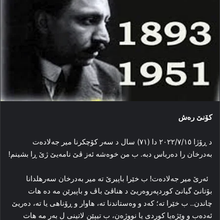
کۆنێ ره‌ش
د ڕۆژا ٢٠٢٢/٧/١٥ دا (۷۱) سال د سه‌ر کۆچکرنا میر جه‌لاده‌ت
به‌درخان را ده‌رباس دبه‌. ب من خوه‌شه‌ ئه‌ز ڤێ نامه‌یێ ژێ ڕا بشینم!
ئه‌رێ میر جه‌لاده‌ت! ب خێرا باپیرێ ته‌ میر به‌درخان سه‌رهلدانا
بۆتانێ گیانێ کوردپه‌روه‌ریێ د هناڤێ باڤ و باپیرێن مه‌ ده‌ هات
چاندن.. ب خێرا ته‌؛ که‌د و وه‌ستاندنا ته‌، هاوار و ڕۆناهی یا ته‌، ده‌ریێ
ئه‌ده‌ب و وێژه‌یا کوردی یا نووژه‌ن، ب تیپێن لاتینی ل به‌ر مه‌ هات