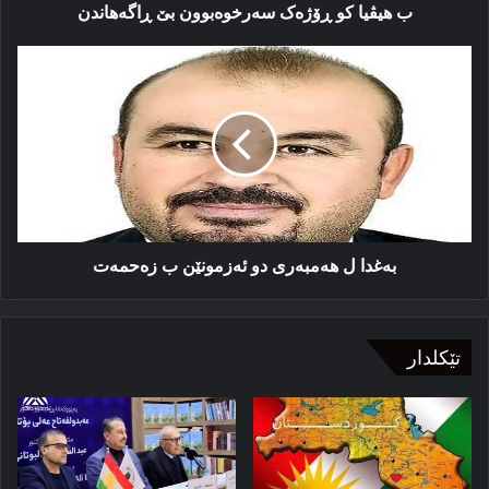
ب هیڤیا کو ڕۆژه‌ک سه‌رخوه‌بوون بێ ڕاگەهاندن
بەغدا
ل
هەمبەرى
دو
ئەزمونێن
ب
زەحمەت
بەغدا ل هەمبەرى دو ئەزمونێن ب زەحمەت
تێکلدار