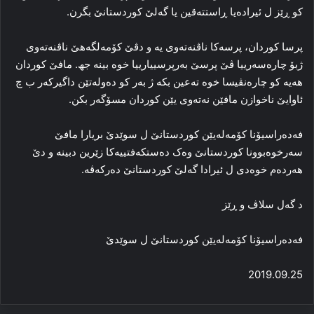
کو ڕێز ل ئیراده‌یا ڕاستته‌قین یا گه‌لێ کوردستانێ بگرن.
پرسا کوردان، پرسه‌کا ناڤنه‌ته‌وی یه‌ و دڤێ کۆمه‌لگه‌هێ ناڤنه‌ته‌وی
ژبۆ چاره‌سه‌رییا ڤێ پرسێ به‌رپرسییارییا خوه‌ بینه‌ جھ. مافێ کوردان
هه‌یه‌ کو چاره‌نڤیسا خوه‌ تەعین بکه‌ ژ به‌ر کو ده‌وله‌تێن داگیرکه‌ر ب چ
ئاوایێ ناخوازن مافێن نه‌ته‌وی یێن کوردان مسۆگه‌ر بکن.
فه‌ده‌راسیۆنا کۆمه‌له‌یێن کوردستانێ ل سوێدێ بریارا مافێ
سه‌رخوه‌بوونا کوردستانێ وه‌ک ده‌ستکه‌فتییه‌کا زێرین دبینه‌ و دێ
هه‌رده‌م خوه‌دی ل ئیرادا گه‌لێ کوردستانێ ده‌رکه‌ڤه‌.
د گه‌ل سلاڤ و ڕێز
فه‌ده‌راسیۆنا کۆمه‌له‌یێن کوردستانێ ل سوێدێ
2019.09.25