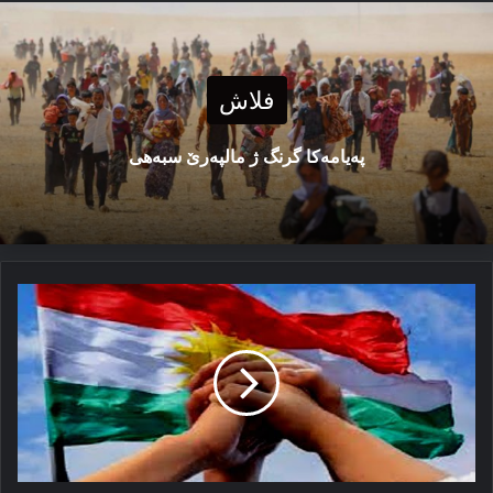
فلاش
پەیامەكا گرنگ ژ مالپەرێ سبەهی
ب
هیڤیا
کو
ڕۆژه‌ک
سه‌رخوه‌بوون
بێ
ڕاگەهاندن