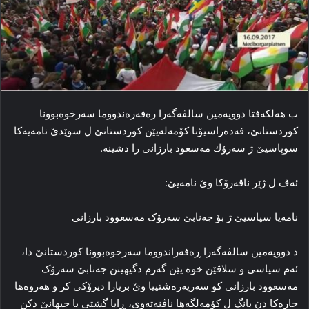
ب ھەلكەفتا دوویەمین سالڤەگەرا رەفەرەندووما سەرخوەبوونا
كوردستانێ، فه‌ده‌راسیۆنا کۆمه‌له‌یێن کوردستانێ ل سوێدێ نامەیەكا
سوپاسیێ ژ سەرۆك مەسعود بارزانی را دشینە.
ئەڤ ل ژێر ناڤەرۆكا وێ نامەیێ:
نامه‌یا سپاسیێ ژ بۆ جه‌نابێ سه‌رۆک مه‌سعوود بارزانی
د دوویه‌مین سالڤه‌گه‌را ڕه‌فه‌راندووما سه‌رخوه‌بوونا کوردستانێ دا،
ئه‌م سپاسی و سلاڤێن خوه‌ یێن گه‌رم دگیهینن جه‌نابێ سه‌رۆک
مه‌سعوود بارزانی کو سه‌رپه‌ره‌شتییا وێ بریارا دیرۆکی کر و هه‌روه‌ها
جاره‌کا دن بانگ ل کۆمه‌لگه‌ها ناڤنه‌ته‌وی، ڕایا گشتی یا جیهانێ دکن