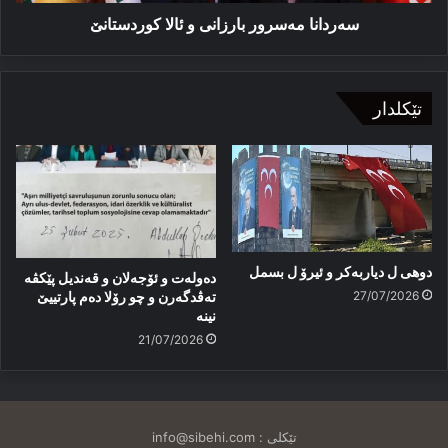
سەردانا مەسرور بارزانی و ئالا کوردستانێ
تێکلدار
دوهی ل دیاربەکر و ئیرۆ ل بسمل
دەولەت و ئۆجەلان و قەندیل پێکڤە
27/07/2026
تەڤدگەرن و چو رۆلا دەم پارتییێ
نینە
21/07/2026
تێکلی :
info@sibehi.com