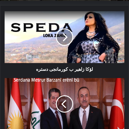
لۆکا
زاهیر
ب
کورمانجی
دسترە
لۆکا زاهیر ب کورمانجی دسترە
سەردانا
مەسرور
بارزانی
و
ئالا
کوردستانێ