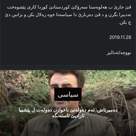
ڤێ جارێ ب هه‌لوه‌ستا سه‌رۆکێ کوردستانێ کوردا کاری پێشوه‌خت
ته‌دبیرا بگرن و د ڤێ ده‌ربارێ دا سیاسه‌تا خوه‌ زه‌لال بکن و بزانبن دێ
چ بکن.
2019.11.28
نووچه‌/ئەنالیز
سیاسی
دەمیرتاش: ئەم دەولەتێ ناخوازن دەولەت ل پێشییا
ئازادیێ ئاستەنگە