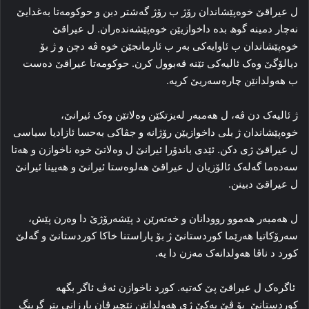
ل عیراقێ خوه‌پێشاندان رۆژ ب رۆژ گه‌شتر دبن و حوکومه‌تا به‌غدایێ
نه‌چار دمینه‌ گوھ بده‌ داخوازیێن خوه‌پێشه‌نده‌ران. ل عیراقێ
خوه‌پێشاندان ب ئاوایه‌کی به‌ر ب ئارمانجێن خوه‌ ڤه‌ دچن و ژ بۆ
دیالۆگێ وه‌ک ئالیه‌کی تێنه‌ قه‌بوول کرن. حوکومه‌تا عیراقێ ده‌ست
ب هه‌ولدانێن چاره‌سه‌ریێ کریه‌.
ژ ئالیه‌ک دن ڤه‌، ل هەمبه‌ر له‌یزتکێن وه‌لاتێن وه‌ک ئیرانێ،
خوه‌پێشاندان ژ بلی داخوازیێن رۆژانه‌ و جڤاکی به‌حسا ئازادیا سیاسی
ل عیراقێ ژی دکن. ئێدی باندۆرا ئیرانێ ل وه‌لاتێ خوه‌ ناخوازن و هه‌تا
سه‌ده‌ما گه‌له‌ک ئالۆزیان ل عیراقێ هه‌لوه‌ستا ئیرانێ و هه‌یینا ئیرانێ
ل عیراقێ دبینن.
ل هەمبه‌ر هه‌موو روودانان و خه‌ته‌رێن د پێشه‌رۆژێ دا وه‌رن پێش،
سه‌رۆکاتیا هه‌رێما کوردستانێ ژ بۆ پاراستنا خاکا کوردستانێ و گه‌لێ
کورد د ناڤا هه‌ولدانه‌ک مه‌زن دا یه‌.
ئاگره‌ک ل عیراقێ پێ که‌تیه‌. کورد ناخوازن ئه‌ڤ ئاگر بگهه‌
کوردستانێ بۆ ڤێ یه‌کێ ژی هه‌ولدانێن نێچیرڤان بارزانی پتر گرینگ