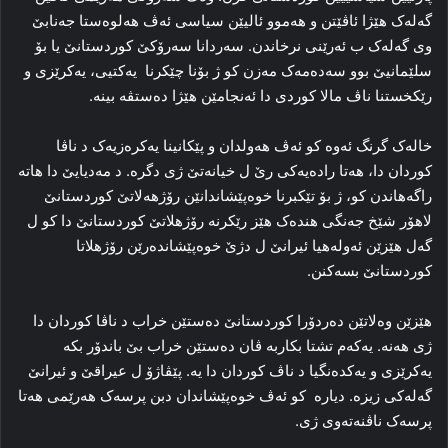
گه‌له‌ک هێژا ئاڤێتن و هه‌موو ئالیێن سیاسی ئه‌ڤ هه‌لوه‌ستا جه‌نابێ
وی گه‌له‌ک ب ئه‌رێنی نرخاندن. سه‌ردانا سه‌رۆکێ کوردستانێ یا بۆ
سلێمانیێ بوو سه‌ده‌مه‌ک مه‌زن كو ژ بۆنا چێكرنا یه‌کتیی، یەكرێزی و
رێكخستنا ناڤ مالا كوردی دا ئه‌نجامێن هێژا ده‌ستڤه‌ بینه‌.
خاله‌ک گرنگ ئه‌وه‌ کو ئه‌ڤ هه‌ولدان و پێکانینا یه‌کره‌زیه‌ک د ناڤا
کوردان دا، هه‌تا راده‌یه‌کی رێ ل خیانه‌تێ ژی دگره‌. د مه‌دیایێ دا هاته‌
راگەهاندن کو، ژ بۆ تێكبرنا خوه‌پێشاندانێن رۆژهەلاتێ کوردستانێ
لاهۆر شێخ جەنگی هنده‌ک هێز رێکرنه‌ رۆژهلاتێ کوردستانێ دا کو ل
گه‌ل هێزێن ئه‌وله‌هیا ئیرانێ ل دژێ خوه‌پێشانده‌رێن رۆژهلاتا
کوردستانێ بسه‌کنن.
هێزێن وه‌لاتێن ده‌ردۆرا کوردستانێ ده‌ستێن خراب د ناڤا کوردان دا
ژی هه‌نه‌. یه‌که‌م تشتا بکاربه‌ ڤان ده‌ستێن خراب بێ باندۆر بکه‌
یه‌کرێزی و یه‌کده‌نگیا د ناڤ کوردان دا یه‌. پێڤاژۆ ل عیراقێ و ئیرانێ
گه‌له‌کی زیزه‌. دیارە کو ئه‌ڤ خوه‌پێشاندان دبن پرسه‌ک هه‌رێمی هه‌تا
پرسه‌ک ناڤنه‌ته‌وی ژی.