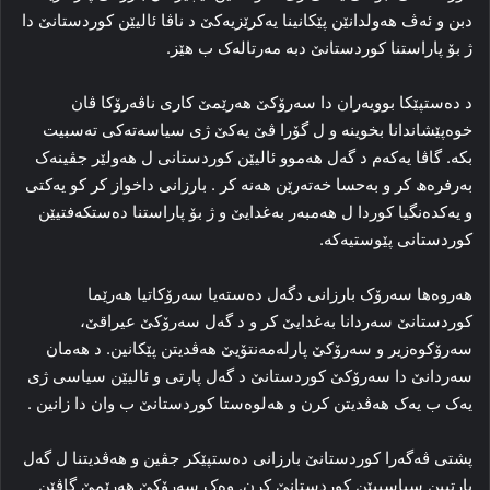
دبن و ئه‌ڤ هه‌ولدانێن پێکانینا یه‌کرێزیه‌کێ د ناڤا ئالیێن کوردستانێ دا
ژ بۆ پاراستنا کوردستانێ دبه‌ مه‌رتاله‌ک ب هێز.
د ده‌ستپێکا بوویه‌ران دا سه‌رۆکێ هه‌رێمێ کاری ناڤه‌رۆکا ڤان
خوه‌پێشاندانا بخوینه‌ و ل گۆرا ڤێ یه‌کێ ژی سیاسه‌ته‌کی ته‌سبیت
بکه‌. گاڤا یه‌که‌م د گه‌ل هه‌موو ئالیێن کوردستانی ل هه‌ولێر جڤینه‌ک
به‌رفره‌ھ کر و به‌حسا خەتەرێن ھەنە کر . بارزانی داخواز کر کو یه‌کتی
و یه‌کده‌نگیا کوردا ل هەمبه‌ر به‌غدایێ و ژ بۆ پاراستنا ده‌ستکه‌فتیێن
کوردستانی پێوستیه‌که‌.
هه‌روه‌ها سه‌رۆک بارزانی دگه‌ل ده‌سته‌یا سه‌رۆکاتیا هه‌رێما
کوردستانێ سه‌ردانا به‌غدایێ کر و د گه‌ل سه‌رۆکێ عیراقێ،
سه‌رۆکوه‌زیر و سه‌رۆکێ پارله‌مه‌نتۆیێ هه‌ڤدیتن پێکانین. د هه‌مان
سه‌ردانێ دا سه‌رۆکێ کوردستانێ د گه‌ل پارتی و ئالیێن سیاسی ژی
یه‌ک ب یه‌ک هه‌ڤدیتن کرن و هه‌لوه‌ستا کوردستانێ ب وان دا زانین .
پشتی ڤه‌گه‌را کوردستانێ بارزانی ده‌ستپێکر جڤین و هه‌ڤدیتنا ل گه‌ل
پارتیین سیاسییێن کوردستانێ کرن. وه‌ک سه‌رۆکێ هه‌رێمێ گاڤێن