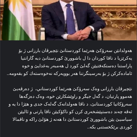
هه‌ولدانێن سه‌رۆکێ هه‌رێما کوردستانێ نێچیرڤان بارزانی ژ بۆ
یه‌کرێزیا د ناڤا کوردان دا ل باشوورێ کوردستانێ دبه‌ گارانتیا
پاراستنا ده‌ستکه‌فتیێن گەلێ کورد ل هەمبه‌ر به‌غدایێ و خوە
ئامادەكركن ژ بۆ بەرسینگرتنا ھەر بوویەركە نەخوەستەك كو بقەومە..
نێچیرڤان بارزانی وه‌ک سه‌رۆکێ هه‌رێما كوردستاني، ژ ده‌رڤه‌یێ
هه‌موو پارتیان، د گه‌ل جیگر و راوێشکارێن خوه،‌ وه‌ک دەزگەھا
سه‌رۆکاتیا کوردستانێ، د ناڤا هه‌ولدانه‌ک گه‌له‌ک جدی و هێژا دا یه و
ئەڤە چەند دەستپێشخەری كرن كو ناكۆكیێن ناڤا پارتی و ئالیێن
سیاسیێ یێن باشوورێ كوردستانێ دا ھەنە ژ ھۆلێ راكە و ناڤمالا
كوردی برێكخستنی بكە.‌.