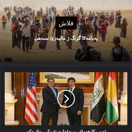
فلاش
پەیامەكا گرنگ ژ مالپەرێ سبەهی
ئەمریكا
ھەولێر
و
بەغدایێ
نێزیكی
یەك
دكە
ئەمریكا ھەولێر و بەغدایێ نێزیكی یەك دكە