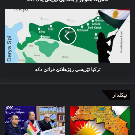
تركیا
ئێریشی
رۆژھلاتێ
فراتێ
دكە
تركیا ئێریشی رۆژھلاتێ فراتێ دكە
تێکلدار