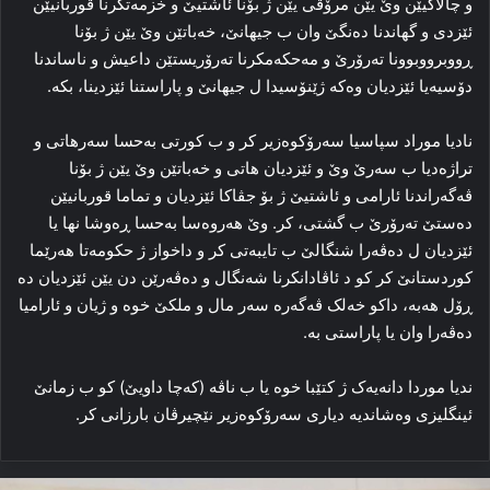
و چالاکیێن وێ یێن مرۆڤی یێن ژ بۆنا ئاشتیێ و خزمه‌تکرنا قوربانیێن
ئێزدی و گهاندنا ده‌نگێ وان ب جیهانێ، خه‌باتێن وێ یێن ژ بۆنا
ڕووبرووبوونا ته‌رۆرێ و مه‌حکه‌مکرنا ته‌رۆریستێن داعیش و ناساندنا
دۆسیه‌یا ئێزدیان وه‌که‌ ژێنۆسیدا ل جیهانێ و پاراستنا ئێزدینا، بکه‌.
نادیا موراد سپاسیا سه‌رۆکوه‌زیر کر و ب کورتی به‌حسا سه‌رهاتی و
تراژه‌دیا ب سه‌رێ وێ و ئێزدیان هاتی و خه‌باتێن وێ یێن ژ بۆنا
ڤه‌گه‌راندنا ئارامی و ئاشتیێ ژ بۆ جڤاکا ئێزدیان و تماما قوربانیێن
ده‌ستێ ته‌رۆرێ ب گشتی، کر. وێ هه‌روه‌سا به‌حسا ڕه‌وشا نها یا
ئێزدیان ل ده‌ڤه‌را شنگالێ ب تایبه‌تی کر و داخواز ژ حکومه‌تا هه‌رێما
کوردستانێ کر کو د ئاڤادانکرنا شه‌نگال و ده‌ڤه‌رێن دن یێن ئێزدیان ده‌
ڕۆل هه‌به‌، داکو خه‌لک ڤه‌گه‌ره‌ سه‌ر مال و ملکێ خوه‌ و ژیان و ئارامیا
ده‌ڤه‌را وان یا پاراستی به‌.
ندیا موردا دانه‌یه‌ک ژ کتێبا خوه‌ یا ب ناڤه‌ (که‌چا داویێ) کو ب زمانێ
ئینگلیزی وه‌شاندیه‌ دیاری سه‌رۆکوه‌زیر نێچیرڤان بارزانی کر.