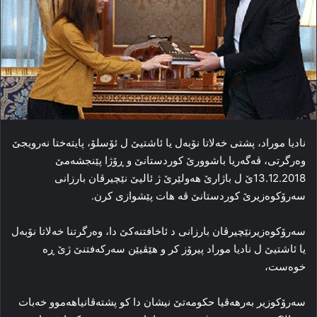
نادیا موراد، پشتی خه‌لاتا نۆبه‌ل یا ئاشتیێ ل ئۆسلۆ، پایته‌ختا نەرویجێ
وه‌رگرتی، ڤه‌گه‌ریا باشوورێ کوردستانێ و ڕۆژا پێنجشه‌مێ
13.12.2018ێ ل باژارێ هه‌ولێرێ ژ ئالیێ نێچیرڤان بارزانی
سه‌رۆکوه‌زیرێ کوردستانێ ڤه‌ هات پێشوازی کرن.
سه‌رۆکوه‌زیرنێچیرڤان بارزانی د ئاخافتنەكێ دا، وه‌رگرتنا خه‌لاتا نۆبه‌ل
یا ئاشتیێ ل نادیا موراد پیرۆز کر و هێڤیێن سه‌رکه‌فتنێ ژێ ڕه‌
خوه‌ست،
سەرۆكوزیر به‌رهه‌ڤیا حکومه‌تێ نیشان دا کو پشتەڤانیاهه‌موو خه‌بات