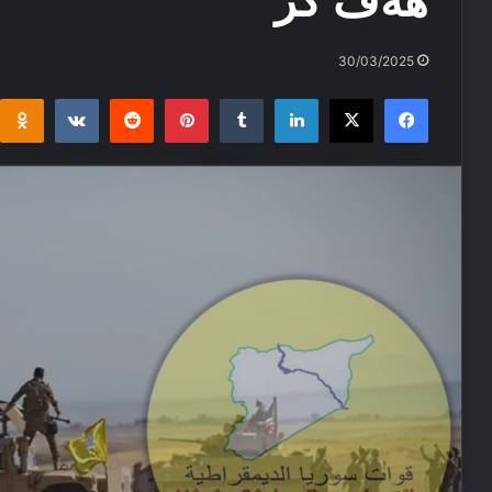
هەڤ کر
30/03/2025
i
takte
Reddit
Pinterest
Tumblr
LinkedIn
Facebook
X