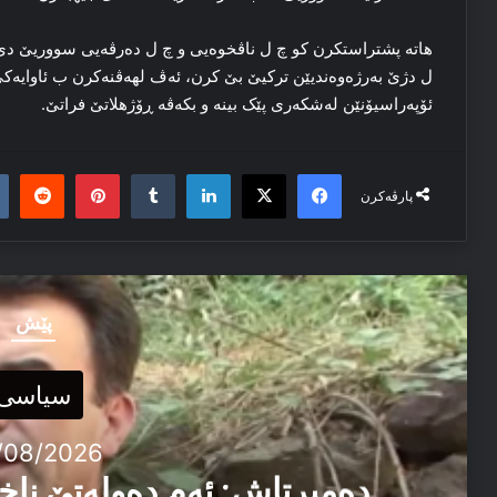
هاته‌ پشتراستکرن کو چ ل ناڤخوەیی و چ ل ده‌رڤه‌یی سووریێ دێ ل
ل دژێ به‌رژه‌وه‌ندیێن ترکیێ‌ بێ کرن، ئه‌ڤ لهه‌ڤنه‌کرن ب ئاوایه‌کی
ئۆپه‌راسیۆنێن له‌شکه‌ری پێک بینه‌ و بکه‌ڤه‌ ڕۆژهلاتێ فراتێ.
it
nterest
Tumblr
LinkedIn
Facebook
X
پارڤەکرن
پێش
سیاسی
/08/2026
دەمیرتاش: ئەم دەولەتێ ناخ