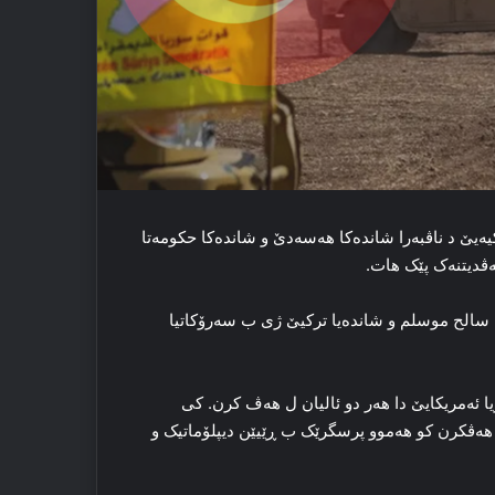
‌یێ د ناڤبه‌را شانده‌کا‌ هەسەدێ و شانده‌کا‌ حکومه‌تا
هه‌ڤدیتنه‌ک پێک هات.
) سالح موسلم و شاندەیا ترکیێ‌ ژی ب سه‌رۆکاتیا
ریا ئەمریکایێ دا هه‌ر دو ئالیان ل هه‌ڤ کرن. کی
 ل هه‌ڤکرن کو هه‌موو پرسگرێک ب ڕێیێن دیپلۆماتیک و