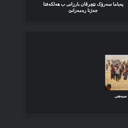
پەیاما سەرۆک نێچرڤان بارزانی ب هەلکەفتا
جەژنا رەمەزانێ
ێ سبەهی