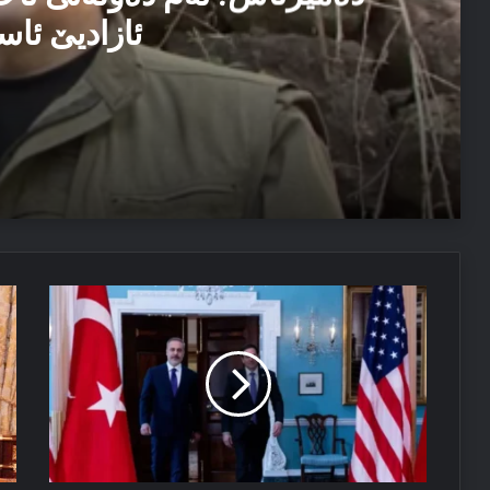
ئازادیێ ئاس
06/08/2026
دەمیرتاش: ئەم دەولەتێ ناخوازن دەولەت ل پێشییا ئازاد
04/08/2026
کوردان
پە
مەسرور بارزانی: دڤێ ئەم هەموو ب هەڤ را کاربکن داکو
نەهشت
سە
ترکیێ
نێ
و
با
ئەمریکا
ب
ل
هە
هەڤ
جە
بکن
رە