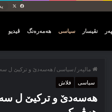
Facebook
X
پەر
نڤیسار
سیاسی
ھەمەرەنگ
ڤیدیو
مالپەر
/
سیاسی
/
هەسەدێ و ترکیێ ل سەر
سیاسی
فلاش
هەسەدێ و ترکیێ ل سەر