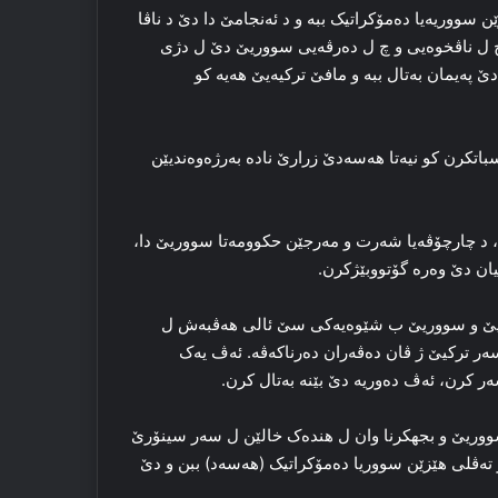
 سووریه‌یا ده‌مۆکراتیک ببه‌ و د ئه‌نجامێ دا دێ د ناڤا
و چ ل ناڤخوەیی و چ ل ده‌رڤه‌یی سووریێ دێ ل دژی
په‌یمان به‌تال ببه‌ و مافێ ترکیه‌یێ هه‌یه‌ کو
سباتکرن کو نیه‌تا هەسەدێ زرارێ ناده‌ به‌رژه‌وه‌ندیێن
، د چارچۆڤه‌یا شه‌رت و مه‌رجێن حکوومه‌تا سووریێ دا،
یان دێ وه‌ره‌ گۆتووبێژکرن.
کایێ و سووریێ ب شێوه‌یه‌کی سێ ئالی هه‌ڤبه‌ش ل
 ترکیێ ژ ڤان ده‌ڤه‌ران ده‌رناکه‌ڤه‌. ئه‌ڤ یه‌ک
ر کرن، ئه‌ڤ ده‌وریه‌ دێ بێنه‌ به‌تال کرن.
 سووریێ و بجهکرنا وان ل هندەک خالێن ل سه‌ر سینۆرێ
ر ته‌ڤلی هێزێن سووریا ده‌مۆکراتیک (هەسەد) ببن و دێ