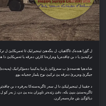
ل گۆرا هنده‌ک ئاگاهیان، ل بنگه‌هێ ئینجیرلیک ئا ئەمریکایێ ل ترکیه
ترکیه‌یێ یا د بن چاڤده‌ریا وه‌زاره‌تا کارێن ده‌رڤه‌ یا ئەمریکایێ دا 
شاندهیا‌ هەسەدێ ب سه‌رۆکێ پارتیا یه‌کیتیا ده‌مۆکراتیک (پەیەدە
جیگرێ وه‌زیرێ ده‌رڤه‌ یێ ترکیێ نوح یلماز ججیانه بوو‌.
د جڤینا ل ئینجیرلیکێ دا ل سه‌ر ئاگربه‌سته‌کا‌ به‌رفره‌ د بن چاڤدێ
ئاگربه‌ستێ بنپێ بکه‌، دڤێ زێده‌تر تاویزان بده‌ یێ دن، ژ به‌ر کو
دیالۆگێ بێن چاره‌سه‌رکرن.