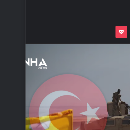
Odnoklassnik
Pocket
VKon