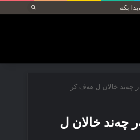
پەیدا
بکە
 چەند خالان ل هەڤ کر
 چەند خالان ل