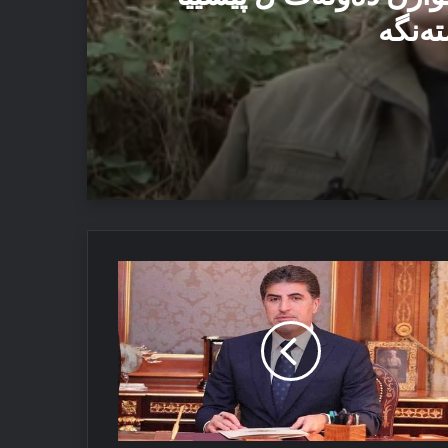
تەنگە
یێ ئاستەنگە
یاما
 ئەڤ تاوان دوبارە نەبن
رۆک
چرڤان
رزانی
لکەفتا
ژنا
مەزانێ