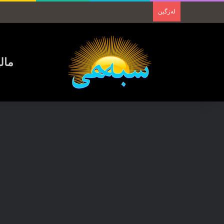
لەزگین
مال