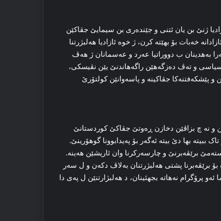
ادیا ژنێ بن یان ئتنی و جێندەری بن سیمایێ جڤاکێن
دانە خەبات بۆ بهێتە کرن، ژ خوە ئازادیا هەلبژرتنا
ەرا بەهدینان ب دووراتیا عەرد و عەسمانان ژ هەڤ
سیاسی و تەڤ دەزگەهێن راگەهاندنێ یێن نڤیسکی،
 و پێشکەفتنەکا جڤاکینە و پاسەوانێن کولتۆرێ
ن و نە چ بزاڤێن دخازن ڕەوتێ جڤاکێ کوردستانێ
 ببیتە بها دێ بیتە ئەگەر بۆ پەیدابوونا گوهۆرینێ.
ستەمێ برێڤەبرنێ و چارسەرکرنا وان ئاریشێن هەینە.
بۆ برێڤەبرنا پشتی هەلبژرتنان بەلاڤ دکەن و ل سەر
 ئەو پرۆگرام نەهاتە بجهئینان، د هەلبژارتنێن ل پەی دا