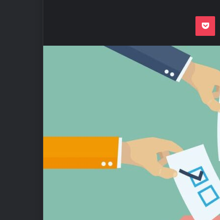
Odnoklassnik
Pocket
VKon