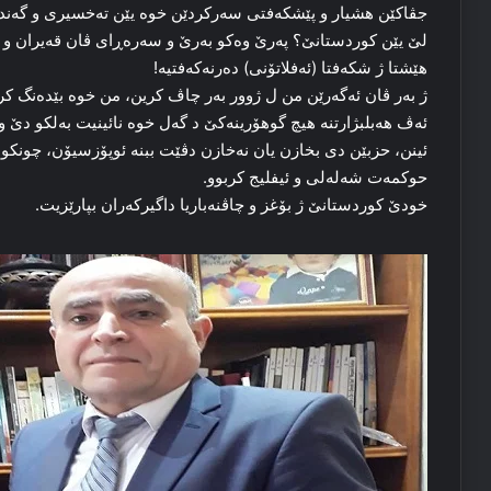
جڤاکێن هشیار و پێشکەفتی سەرکردێن خوە یێن تەخسیری و گەندەل
لێ یێن کوردستانێ؟ پەرێ وەکو بەرێ و سەرەڕای ڤان قەیران و س
هێشتا ژ شکەفتا (ئەفلاتۆنی) دەرنەکەفتیە!
ژ بەر ڤان ئەگەرێن من ل ژوور بەر چاڤ كرین، من خوە بێدەنگ کر و 
ئەڤ هەبلبژارتنە هیچ گوهۆرینەکێ د گەل خوە نائینیت بەلکو دێ 
ئینن، حزبێن دی بخازن یان نەخازن دڤێت ببنە ئوپۆزسیۆن، چونکو س
حوکمەت شەلەلی و ئیفلیج کربوو.
خودێ کوردستانێ ژ بۆغز و چاڤنەباریا داگیرکەران بپارێزیت.