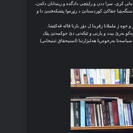
ی کری، سزا ددن و راپێچی دادگەه و زیندانان دکەن،
نگەپێیا جڤاکێ کوردستانێ د رێڕەوا پێشکەفتنێ دا و
خوە ژ ململانا زڤرینا ل دۆر بازنا ڤالە ڤەکێشا.
وەکو بەرێ بیت و پارتی و ئێکەتی دێ حوکمەتێ پێک
یاسەتا بەرخوەریا هەلبژارتنا (استیحقاق ئنتیخابی)