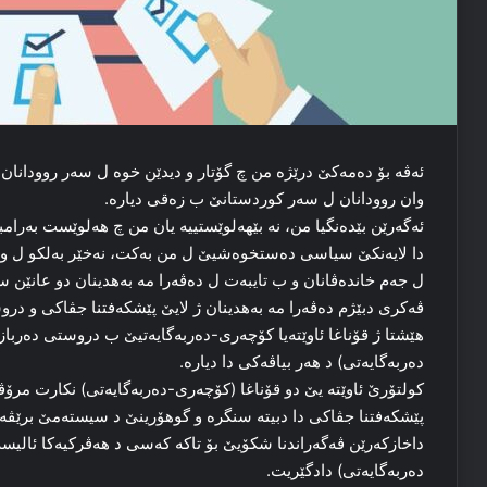
ئەڤە بۆ دەمەکێ درێژە من چ گۆتار و دیدێن خوە ل سەر روودانان ب
وان روودانان ل سەر کوردستانێ ب زەقی دیارە.
ئەگەرێن بێدەنگیا من، نە بێهەلوێستییە یان من چ هەلوێست بەرامبە
دا لایەنکێ سیاسی دەستخوەشیێ ل من بەکت، نەخێر بەلکو ل وێ ب
ل جەم خاندەڤانان و ب تایبەت ل دەڤەرا مە بەهدینان دو عانێن 
ڤەکری دبێژم دەڤەرا مە بەهدینان ژ لایێ پێشکەفتنا جڤاکی و دروس
هێشتا ژ قۆناغا ئاوێتەیا کۆچەری-دەربەگایەتیێ ب دروستی دەرباز 
دەربەگایەتی) د هەر بیاڤەکی دا دیارە.
کولتۆرێ ئاوێتە یێ دو قۆناغا (کۆچەری-دەربەگایەتی) نکارت مرۆڤ
پێشکەفتنا جڤاکی دا دبیتە سنگرە و گوهۆرینێ د سیستەمێ برێڤە
داخازکەرێن ڤەگەراندنا شکۆیێ بۆ تاکە کەسی د هەڤرکیەکا ئالیسەن
دەربەگایەتی) دادگێریت.