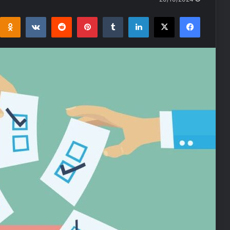
i
takte
Reddit
Pinterest
Tumblr
LinkedIn
Facebook
X