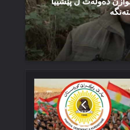
وازن دەولەت ل پێشییا
تەنگە
یێ ئاستەنگە
دەكە
 ئەڤ تاوان دوبارە نەبن
گره‌ک
گرێ
لاتپارێزیا
ردستانێ