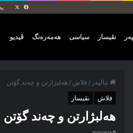
Facebook
X
پەر
نڤیسار
سیاسی
ھەمەرەنگ
ڤیدیو
مالپەر
/
فلاش
/
هەلبژارتن و چەند گۆتن
فلاش
نڤیسار
هەلبژارتن و چەند گۆتن
20/10/2024