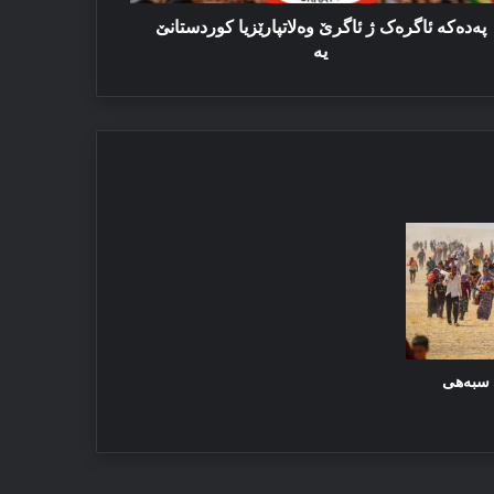
پەدەكە ئاگره‌ک ژ ئاگرێ وه‌لاتپارێزیا کوردستانێ
یه‌
ێ سبەهی