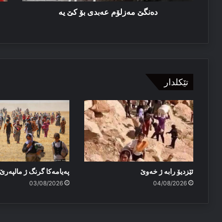
دەنگێ مەزلۆم عەبدی بۆ كێ یە
تێکلدار
ئێزدیۆ رابە ژ خەوێ
پەیامەكا گرنگ ژ مالپەر
03/08/2026
04/08/2026