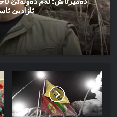
دەمیرتاش: ئەم دەولەتێ ناخ
ئازادیێ ئاس
06/08/2026
دەمیرتاش: ئەم دەولەتێ ناخوازن دەولەت ل پێشییا ئازاد
04/08/2026
دەنگێ
پە
مەسرور بارزانی: دڤێ ئەم هەموو ب هەڤ را کاربکن داکو
مەزلۆم
ئا
عەبدی
ژ
بۆ
ئا
كێ
وه‌
یە
کو
یه‌