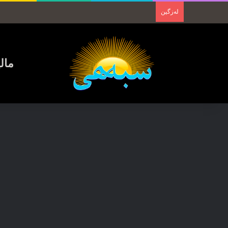
لەزگین
مال