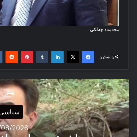
محەمەد چەلكی
it
nterest
Tumblr
LinkedIn
Facebook
X
پارڤەکرن
پێش
سیاسی
/08/2026