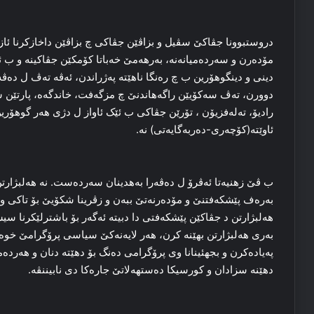
دروستبوونا جڤاکێ سڤیل و بزاڤێن جڤاکی چ بزاڤێن داخازکرنا ئاز
مۆدەرن و سەردەمیانەنە، بەرهەمێ خەباتا کۆمکێن جڤاکینە و ب ئازا
دینی و دینگوهۆرین ب چ رەنگا ناهێتە پەژراندن، ئەڤە تەڤ ل دەڤ
دوورن، تەڤ سەکۆیێن راگەهاندنێ چ مزگەفت، خاندگەه، پارتێن 
رادیۆ، تەلەفزیۆن ، تۆرێن جڤاکی ب ئێک ئاواز ل دژی هەر گوهۆرین
ئاوێتە(کۆچەری-دەربەگایەتی) نە.
ب ڤێ زهنیەتا ئەڤرۆ ل دەڤەرا بەهدینان سەردەست. نە هەلبژارت
بەرەف پێشکەفتنێ و مۆدەرنەتێ ببەن و زڤرینا شکۆیێ بۆ تاکی و تاک
هەلبژارتن د جڤاکێن پێشکەفتی دا دبیتە ئەگەر بۆ باشترلێکرنا سی
بەری هەلبژارتن بهێنە کرن، هەر لایەنەکێ سیاسی پرۆگرامێ خوە 
پەیادەکرن و بجهئینانا وی پرۆگرامی دەنگ بۆ دهێتە دنان و هەردەما
دهێنە سزادان و کورسیکا دەستهەلاتێ جارەکا دی نابیننڤە.