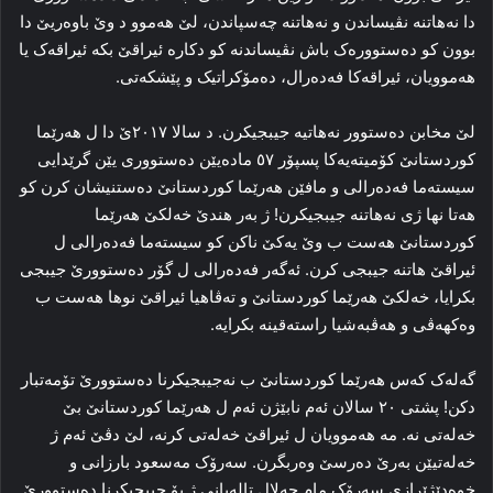
دا نه‌هاتنه‌ نڤیساندن و نه‌هاتنه‌ چه‌سپاندن، لێ هه‌موو د وێ باوه‌ریێ دا
بوون کو ده‌ستووره‌ک باش نڤیساندنه‌ کو دکاره‌ ئیراقێ بکه‌ ئیراقه‌ک یا
هه‌موویان، ئیراقه‌کا فه‌ده‌رال، ده‌مۆکراتیک و پێشکه‌تی.
لێ مخابن ده‌ستوور نه‌هاتیه‌ جیبجیکرن. د سالا ۲۰۱۷ێ دا ل هه‌رێما
کوردستانێ کۆمیته‌یه‌کا پسپۆر ٥۷ ماده‌یێن ده‌ستووری یێن گرێدایی
سیسته‌ما فه‌ده‌رالی و مافێن هه‌رێما کوردستانێ ده‌ستنیشان کرن کو
هه‌تا نها ژی نه‌هاتنه‌ جیبجیکرن! ژ به‌ر هندێ خه‌لکێ هه‌رێما
کوردستانێ هه‌ست ب وێ یه‌کێ ناکن کو سیسته‌ما فه‌ده‌رالی ل
ئیراقێ هاتنه‌ جیبجی کرن. ئه‌گه‌ر فه‌ده‌رالی ل گۆر ده‌ستوورێ جیبجی
بکرایا، خه‌لکێ هه‌رێما کوردستانێ و ته‌ڤاهیا ئیراقێ نوها هه‌ست ب
وه‌کهه‌ڤی و هه‌ڤبه‌شیا راسته‌قینه‌ بکرایه‌.
گه‌له‌ک که‌س هه‌رێما کوردستانێ ب نه‌جیبجیکرنا ده‌ستوورێ تۆمه‌تبار
دکن! پشتی ۲۰ سالان ئه‌م نابێژن ئه‌م ل هه‌رێما کوردستانێ بێ
خه‌له‌تی نه‌. مه‌ هه‌موویان ل ئیراقێ خه‌له‌تی کرنه‌، لێ دڤێ ئه‌م ژ
خه‌له‌تیێن به‌رێ ده‌رسێ وه‌ربگرن. سه‌رۆک مه‌سعود بارزانی و
خوه‌دێژێرازی سه‌رۆک مام جه‌لال تاله‌بانی ژ بۆ جیبجیکرنا ده‌ستوورێ