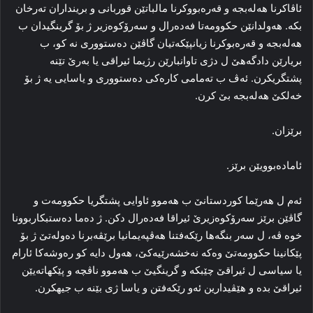
ئاڤاکرنا هه‌له‌بجه‌ و قه‌ره‌بووکرنا مالباتێن قوربانی و برینداران ته‌رخان
بکه‌. هه‌ولدانێن حکوومه‌تا فه‌ده‌رال و سه‌رۆکوه‌زیر ژ بۆ گرینگیدان ب
هه‌له‌بجه‌ و قه‌ره‌بوکرنا زیانپێکه‌تیان گاڤێن ده‌ستووری نه‌ کو، ب
بریارێن دادگه‌هێ ل دژی تاوانبارێن رژیما ئیراقی یا به‌رێ تێنه‌
پشتگریکرن. ئه‌ڤ ب ته‌مامی کاره‌کی ده‌ستووری و یاسایی یه‌ ژ بۆ
خه‌لکێ هه‌له‌بجه‌ بێ کرن.
برێزان.
ئاماده‌بوویێن برێز.
ئه‌م ل هه‌رێما کوردستانێ ب هه‌موو ئاوایی پشتگریا حکوومه‌ت و
گاڤێن برێز سه‌رۆکوه‌زیرێ ئیراقا فه‌ده‌رال دکن. ژ ده‌ما ده‌ستبکاربوونا
خوه‌ ڤه‌، ل سه‌ر بنگه‌ها رێکه‌فتنا هه‌ڤپه‌یمانیا برێڤه‌برنا ده‌وله‌تێ ژ بۆ
پێکانینا حکوومه‌تێ وه‌که‌ نه‌خشه‌رێیه‌کێ، هه‌ول دایه‌ کو ره‌وشه‌کا ئارام
یا سیاسی ل ئیراقێ چێبکه‌ و گرینگیێ ب هه‌موو ناڤچه‌ و پێکهاته‌یێن
ئیراقێ بده‌ و هێڤیدارین ئه‌و رێکه‌فتن و یاسا ژی بێنه‌ ب جیهکرن.