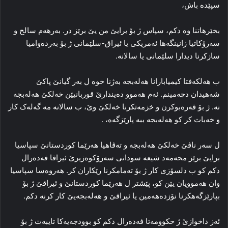
سپێدە باش،
بخێرهاتنا وه‌ دکم، سپاس ژ بۆ برایێ من یێ برێز در. به‌رهه‌م سالح و
سه‌رۆکاتیا زانینگه‌ها ئەمریکی یا ئیراق-سلێمانی ژ بۆ به‌رده‌وامیا
سازکرنا دیدارا سلێمانی یا سالانه‌.
ب هه‌لکه‌فتا کیمیابارانا هه‌له‌بجه‌ به‌ژنا خوه‌ ل به‌ر گیانێ پاکێ
شه‌هیدان دچەمینم. ئه‌م هه‌موو ده‌یندارێ قوربانیێن خه‌لکێ هه‌له‌بجه‌
نه‌. ژ بۆ قه‌ره‌بوکرن و خزمه‌تکرنا خه‌لکێ وێ، ب سالانه‌ مه‌ گه‌له‌ک کار
و خه‌بات کر کو هه‌له‌بجه‌ ببه‌ پارێزگه‌ه، .
ل سه‌ر ناڤێ خه‌لکێ هه‌له‌بجه‌ و ته‌ڤاهیا هه‌رێما کوردستانێ سپاسیا
برایێ برێز محه‌مه‌د شیعە سودانی سه‌رۆکوه‌زیرێ ئیراقا فه‌ده‌رال
دکم کو ب دلسۆزی کار ژ بۆ ته‌مامکرنا رێکاران کر. هه‌روه‌سا سپاسیا
وان هه‌موویان یێن کو، پێشتر ل هه‌رێما کوردستانێ و ئیراقێ ژ بۆ
بپارێزگه‌هکرنا نۆزده‌هه‌مین یا ئیراقێ و هه‌له‌بجه‌یێ کار کرنه‌ دکم.
ئه‌ز داخوازێ ژ حکوومه‌تا فه‌ده‌رال دکم کو بوودجه‌یه‌کا تایبه‌ت ژ بۆ