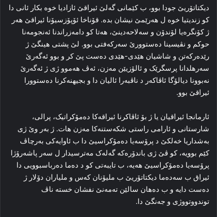
دیکتاتۆریێ جودا بوو، ب کێمانی گه‌لێ ئیراقێ ئازادیا خوه‌ بکار ئانی دا
کو زندیتیا خوه‌ ل هه‌رێمێ نیشان بده‌. قۆناخا ئۆپۆزسیۆنا ئیراقێ هه‌ر
ژ کۆنگره‌یا لۆندۆن و سه‌لاحه‌دینێ، هه‌تا کو دامه‌زراندنا ئه‌نجومه‌نا
حوکم و نڤیسینا ده‌ستوورێ سه‌رکه‌فتی بوو. لێ پشتی هینگێ ژ
رێده‌رکه‌تن و شاشیان هێدی-هێدی ده‌ست پێ کر و بوو ئه‌گه‌رێ
سه‌رهلدانا پرسگرێک و ئالۆزیێن مه‌زن، ئه‌ڤ هه‌موو ژی ژ ئه‌گه‌رێ
نه‌بوونا دیالۆگا ئاڤاکه‌ر د ناڤبه‌را ئالیان دا و بجیهنه‌کرنا ده‌ستوورا
ئیراقێ بوو.
ئارمانجا ئیراقیان یا ژ بۆ ئاڤاکرنا ئیراقه‌کا ده‌مۆکراتیک، پرالی،
شارستانی و ئارامی راستی شکه‌ستنه‌کا مه‌زن هات. ژ به‌ر وێ ژی
به‌شداریا خه‌لکێ د پرۆسه‌یا ده‌مۆکراسیێ دا ب ئاوایه‌کی به‌رچاڤ
کێم بوویه‌، کو ڤێ ژی باندۆره‌که‌ گه‌له‌ک مه‌ترسیدار ل سه‌ر پاشه‌رۆژا
پرۆسه‌یا ده‌مۆکراسیێ هه‌یه‌، ب تایبه‌تی کو د ده‌ما ده‌رباسبوویی دا
ئیراق ب سه‌ده‌ما دیکتاتۆریێ ب ملیۆنان که‌س و ملیاران دۆلار ژ
ده‌ست دایه‌ و ب ده‌هان سالێن ته‌مه‌نێ نفشان خسته‌ ناڤ
توندووتووژی و جه‌نگێ دا.