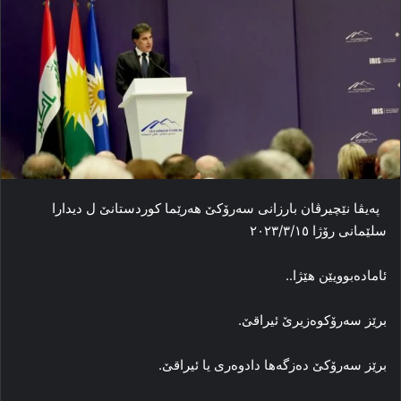
پەیڤا نێچیرڤان بارزانی سەرۆکێ هەرێما کوردستانێ ل دیدارا
سلێمانی رۆژا ٢٠٢٣/٣/١٥
ئاماده‌بوویێن هێژا..
برێز سه‌رۆکوه‌زیرێ ئیراقێ.
برێز سه‌رۆکێ ده‌زگه‌ها دادوه‌ری یا ئیراقێ.