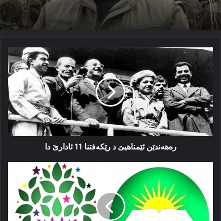
رەهەندێن
ئێمناهیێ
د
رێکەفتنا
11
ئادارێ
دا
رەهەندێن ئێمناهیێ د رێکەفتنا 11 ئادارێ دا
هلبژارتن
و
رۆلا
هەدەپە
و
هودا