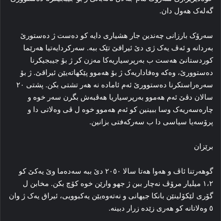
گه‌له‌ک هه‌ول دان.
سه‌رۆک بارزانی چه‌ندین جار هشیاری دایه‌ کو ده‌ست ژ ده‌ستورێ
به‌ردانه‌ و ئه‌ڤ یه‌ک ژی دێ ئیراقێ تێک ببه‌. سه‌رکردایه‌تیا هه‌رێما
کوردستانێ هه‌ست ب به‌رپرسیاریه‌کا مه‌زن کر ژ بۆ جیبجیکرنا
ده‌ستوورێ، وه‌که‌ وه‌فاداریه‌ک ژ بۆ هه‌موو پێکهاته‌یێن ئیراقێ. ژ بۆ
سه‌ره‌راستکرنا ده‌ستوورێ ئه‌م ئاماده‌ نه‌ هه‌ر تشتی بکن. پشتی ۲۰
سالان دڤێ ئه‌م هه‌موو به‌رپرسیاریا هه‌ڤبه‌ش بگرن سه‌ر خوه‌ و
چاره‌سه‌ریه‌ک وسا ببینین کو ئه‌م هه‌موو خوه‌ ل ڤی وه‌لاتی دا و
پرۆسه‌یا سیاسی دا ب سه‌رکه‌فتی بزانین.
برێزان
گوهه‌رتنا ئاڤ و هه‌وا هه‌تا سالا ۲۰٥۰ دێ ببه‌ سه‌ده‌ما وێ یه‌کێ کو
۱،۲ میلیار مرۆڤ نه‌چار ببن ژ جهو وارێن خوه‌ کۆچ بکن. مخابن ل
گۆری لێکۆلینێن بانکا جیهانی و نه‌ته‌وه‌یێن یه‌کبوویی، ئیراق یه‌ک ژ وان
٥ وه‌لاتانه‌ کو هه‌ری زێده‌ زرار دبینه‌.