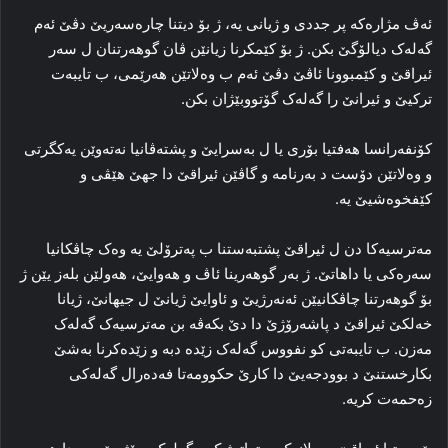
ئه‌ڤ مژاره‌که‌ پر جددی و ژیانی یه‌، ژ بۆ دیتنا چاره‌سه‌ریێ دڤێ ئه‌م
گه‌له‌ک دیالۆگێ بکن. ژ بۆ کێمکرنا زیانێن ڤان گوهه‌رتنان ل سه‌ر
ئیراقێ و کێمبوونا ئاڤێ دڤێ ئه‌م ب وه‌لاتێن هه‌رێمی، ب تایبه‌ت
ترکیێ و ئیرانێ را گه‌له‌ک گۆتووبێژان بکن.
کۆنفه‌رانسا هه‌فتیا بۆری یا ل به‌سرایێ و پشته‌ڤانیا نه‌ته‌وێن یه‌کگرتی
و وه‌لاتێن دۆست د به‌رنامه‌ و گاڤێن ئیراقێ دا جهێ هێڤی و
کێفخوه‌شیێ یه‌.
مه‌ترسیه‌کا دن ل ئیراقێ پشتبه‌ستنا ب په‌ترۆلێ یه‌ وه‌ک چاڤکانیا
سه‌ره‌کی یا داهاتێ. ژ به‌ر گوهه‌رینا ئاڤ و هه‌وایێ، هه‌ولێن بله‌ز یێن ژ
بۆ گوهه‌رتنا چاڤکانیێن ئه‌نه‌رژیێ و ئاوایێ ژیانێ ل جیهانێ، ژیانا
خه‌لکێ ئیراقێ د پاشه‌رۆژێ دا دێ بکه‌ڤه‌ بن مه‌ترسیه‌ک گه‌له‌ک
مه‌زن. ب تایبه‌تی کو نفووس گه‌له‌ک زێده‌ دبه‌ و زێده‌کرنا به‌شێ
بکارخستنێ د بوودجه‌یێ دا کارێ حکوومه‌تا فه‌ده‌رال گه‌له‌کی
زه‌حمه‌ت کریه‌.