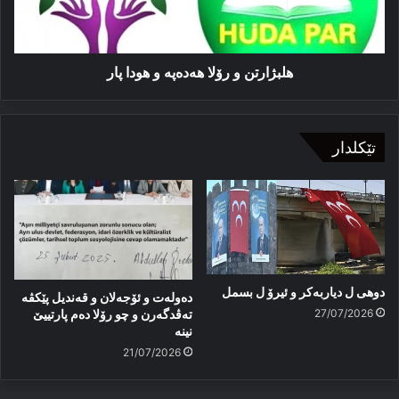
پار
هلبژارتن و رۆلا هەدەپە و هودا پار
تێکلدار
دوهی ل دیاربەکر و ئیرۆ ل بسمل
دەولەت و ئۆجەلان و قەندیل پێکڤە
27/07/2026
تەڤدگەرن و چو رۆلا دەم پارتییێ
نینە
21/07/2026