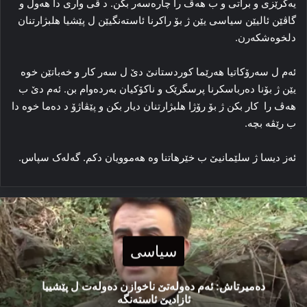
یه‌کرێزی و براتی و ب هه‌ڤ را چاره‌سه‌ر بکن. د ڤی واری دا هه‌ول و
گاڤێن ئالیێن سیاسی یێن ژ بۆ راکرنا ئاسته‌نگیێن ل پێشیا هلبژارتنان
دلخوه‌شکه‌رن.
ئه‌م ل سه‌رۆکاتیا هه‌رێما کوردستانێ دێ ل سه‌ر کار و خه‌باتێن خوه‌
یێن ژ بۆنا ده‌رباسکرنا پرسگرێک و ناکۆکیان به‌رده‌وام بن. ئه‌م دێ ب
هه‌ڤ را کار بکن ژ بۆ رۆژا هلبژارتنان دیار بکن و پێڤاژۆ د ده‌ما خوه‌ دا
ب رێڤه‌ بچه‌.
ئه‌ز دیسا ژ سلێمانیێ ب خێرهاتنا وه‌ هه‌موویان دکم. گه‌له‌ک سپاس.
سیاسی
دەمیرتاش: ئەم دەولەتێ ناخوازن دەولەت ل پێشییا
ئازادیێ ئاستەنگە