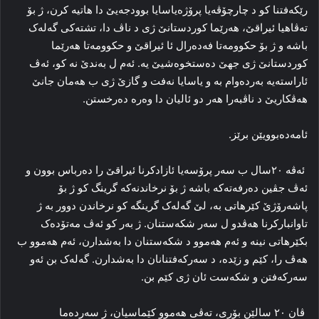
رێکه‌فتنا کو د چارچۆڤه‌یا پرۆژه‌یاسایا بوودجه‌یێ دا هاتیه‌ کرن، ژ بۆ
ته‌ڤاهیا ئیراقێ، هه‌رێما کوردستانێ ژی د ناڤ دا، تشته‌کی گه‌له‌ک
باشه‌ و ژ بۆ حکوومه‌تا فه‌ده‌رال ئا ئیراقێ و حکوومه‌تا هه‌رێما
کوردستانێ ژی جهێ ده‌ستخوه‌شیێ یه‌. ئه‌م ل به‌ندێ نه‌ کو، ئه‌ڤ
ئاراسته‌یه‌ به‌رده‌وام به‌ و یاسایا نه‌فت و گازێ ژی ب هه‌مان جانێ
هه‌ڤکاریێ د ناڤبه‌را هه‌ر دو ئالیان دا وه‌ره‌ ده‌رخستن.
ئامه‌ده‌بوویێن برێز.
ئەڤە ۲۰سال ب سه‌ر پرۆسه‌یا ئازادکرنا ئیراقێ را ده‌رباس بوون و
ئه‌ڤ جڤین ده‌رفه‌ته‌که‌ باشه‌ ژ بۆ نرخاندنه‌که‌ گرینگ کو ژ بۆ
پاشه‌رۆژێ کێرهاتی به‌، لێ گه‌له‌ک گرینگه‌ کو نرخاندن دوور به‌ ژ
تاوانبارکرنا هه‌ڤدو ل سه‌ر شکه‌ستنان. ژ به‌ر کو ئه‌ڤ مه‌تۆده‌ک
بکێرهاتی نینه‌ و ئه‌م هه‌موو د شکه‌ستنان دا به‌شدارن، ئه‌م هه‌موو ب
هه‌ڤ را، کێم و زێده‌، د سه‌رکه‌فتنانان دا به‌شدارن. گه‌له‌ک بن ئه‌و
سه‌رکه‌فتن و شکه‌ست ئان ژی کێم بن.
ڤان ۲۰ سالێن بۆری، ته‌ڤی هه‌موو کێماسیان، ژ سه‌رده‌ما