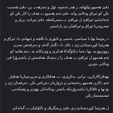
دڤێ هه‌موو پێکهاته‌، ژ هه‌ر نه‌ته‌وه‌، ئۆل و مه‌زهه‌ب بن، دڤێ هه‌ست
بکن کو ئیراق وه‌لاتێ وانه‌. دڤێ ئه‌م هه‌موو ب هه‌ڤ را کار بکن کو
ئەجاندایێ ئیراقێ ل ئیراقێ ب سه‌ربکه‌ڤه‌. دڤێ ئیراده‌، بریار و
سه‌روه‌ریا ئیراق و ئیراقیان بێ پاراستن.
د ره‌وشا نها یا سیاسی، ئەمنی و ئابۆری یا ناڤچه‌ و جیهانێ دا، ئیراق و
هه‌رێما کوردستانێ ژی د ناڤ دا، دگه‌ل گه‌ف و ده‌رفه‌تێن مه‌زن
رووبروو یه‌. نها ده‌ما دیالۆگه‌کا ڤه‌کری و وێره‌کانه‌ یه‌. ده‌م هاتیه‌ کو
ئه‌م هه‌موو ل ئیراقێ ب هه‌ڤ را ژ دیتنه‌ک هه‌ڤبه‌ش ل پاشه‌رۆژا ڤی
وه‌لاتی بنێرین.
بهه‌ڤراکارکرن، براتی، یه‌کرێزی، ب هه‌ڤکاری و به‌رپرسیاریا هه‌ڤپار
ئه‌م دکارن هه‌موو زه‌حمه‌تی و دژواریان ده‌رباس بکن. ده‌رفه‌تان ژی ژ
بۆ نها و ئاڤاکرنا پاشه‌رۆژه‌که‌ باشتر، وه‌لاته‌کی بهێزتر و پێشکه‌تی،
ئیستیسمار بکن
ل هه‌رێما کوردستانێ ژی دڤێ پرسگرێک و ناکۆکیان ب گیانه‌کێ