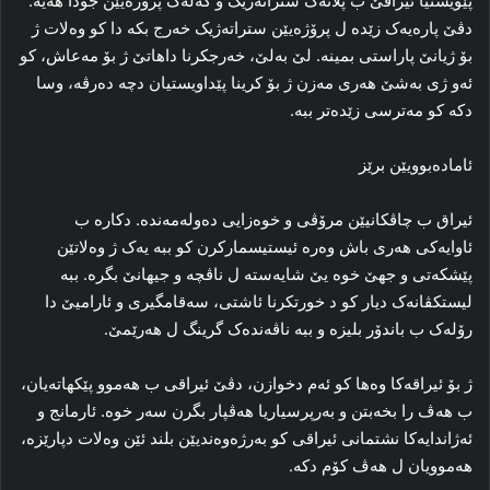
پێویستیا ئیراقێ ب پلانه‌ک ستراته‌ژیک و گه‌له‌ک پرۆژه‌یێن جودا هه‌یه‌.
دڤێ پاره‌یه‌ک زێده‌ ل پرۆژه‌یێن ستراته‌ژیک خه‌رج بکه‌ دا کو وه‌لات ژ
بۆ ژیانێ پاراستی بمینه‌. لێ به‌لێ، خه‌رجکرنا داهاتێ ژ بۆ مه‌عاش، کو
ئه‌و ژی به‌شێ هه‌ری مه‌زن ژ بۆ کرینا پێداویستیان دچه‌ ده‌رڤه‌، وسا
دکه‌ کو مه‌ترسی زێده‌تر ببه‌.
ئاماده‌بوویێن برێز
ئیراق ب چاڤکانیێن مرۆڤی و خوه‌زایی ده‌وله‌مه‌نده‌. دکاره‌ ب
ئاوایه‌کی هه‌ری باش وه‌ره‌ ئیستیسمارکرن کو ببه‌ یه‌ک ژ وه‌لاتێن
پێشکه‌تی و جهێ خوه‌ یێ شایه‌سته‌ ل ناڤچه‌ و جیهانێ بگره‌. ببه‌
لیستکڤانه‌ک دیار کو د خورتکرنا ئاشتی، سه‌قامگیری و ئارامیێ دا
رۆله‌ک ب باندۆر بلیزه‌ و ببه‌ ناڤه‌نده‌ک گرینگ ل هه‌رێمێ.
ژ بۆ ئیراقه‌کا وەها کو ئه‌م دخوازن، دڤێ ئیراقی ب هه‌موو پێکهاته‌یان،
ب هه‌ڤ را بخه‌بتن و به‌رپرسیاریا هه‌ڤپار بگرن سه‌ر خوه‌. ئارمانج و
ئەژاندایه‌کا نشتمانی ئیراقی کو به‌رژه‌وه‌ندیێن بلند ئێن وه‌لات دپارێزه‌،
هه‌موویان ل هه‌ڤ کۆم دکه‌.