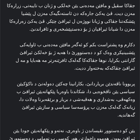
جڤاکا سڤیل و مافێن مه‌ده‌نی یێن خه‌لکی و ژنان ب تایبه‌تی، زراره‌کا
مه‌زن دیت. ڤێ یه‌کێ جاره‌که‌ دن ئاسته‌نگیه‌ک مه‌زن ل پێشیا
پێشکه‌تنا جڤاکی و ژیانا نووژه‌ن ل ئیراقێ چێکر. ڤێ یه‌کێ زه‌راره‌کا
مه‌زن دا شیانا ئیراقیان ژ بۆ دەستپێشخەری و ئافراندنێ.
دکارم وه‌ پشتراست بکم کو ئه‌گه‌ر مافێن مه‌ده‌نی ب ئاوایه‌کی
پێشبینیکری وه‌ک کو د ده‌ستوورێ دا هه‌یه‌ ژ بۆ خه‌لکێ ئیراقێ
گارانتی بکرایا، نوها جڤاکه‌کا گه‌له‌ک ئافرێنه‌رتر مه‌ هه‌بایا و مه‌ ل
ئیراقێ جڤاکه‌که‌ به‌خته‌وار ددیت.
پربوونا ناڤه‌ندێن بریاردانێ، بکارانینا چه‌کێن ده‌وله‌تێ د ناکۆکیێن
سیاسی یێن ناڤخوه‌یی دا، شکاندنا باوه‌ریا پێکهاته‌یێن ئیراقێ ب
وه‌کهه‌ڤی، به‌شداری و هه‌ڤبه‌شی د بریار و برێڤه‌برنا وه‌لات دا،
زیانه‌ک گه‌له‌ک مه‌زن ب پرۆسه‌سا سیاسی و سازیێن ئیراقێ
گەهاندیه‌.
یێن کو ده‌ستوور نڤیساندن ژ باوه‌ری، نه‌ته‌و و پێکهاته‌یێن جودا یێن
ئیراقێ بوون. هه‌موو داخوازێن هه‌ر که‌سی ب ته‌مامی د ده‌ستوورێ