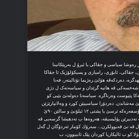
باته‌که‌ هاتبا کرن، به‌لکی ئیرۆ مه‌ مافێ زمان و ناسنامێ ب ده‌ست خستبوو. گه‌ڵه‌ک هێزێن کوردستانا باکوور، ب زمانێ ترکی کوردایه‌تی کرنه‌. ئیرۆ ژی گه‌ڵه‌ک ژ وانان ب زمانێ ترکی کوردایه‌تی دکن. چه‌ند پارتی و رێخستن جڤینێن خوه‌ ب کوردی چێدکن؟ خه‌بات و ته‌کۆشینا کورد و کوردستانێ ب زمانێ ترکی نابه‌! خه‌باتا کوردایه‌تی ب ترکی بێ مه‌شاندن ئه‌ڤ خه‌بات سه‌قه‌ت دمینه‌، ته‌کوز نابه‌. دڤێ ته‌ڤگه‌رێن سییاسی یێن کوردان، کادرۆیێن سییاسی، ره‌وشه‌نبیر، هوونه‌رمه‌ند، که‌سایه‌تیێن ئۆلی، پیر، شێخ، ئاغا، به‌گ و رێخستنێن ده‌مۆکراتیک و پیشه‌یی ریا پاراستنا زمانێ کوردی، ناسناما کوردان ببینن دا کو سبێ دوسبێ ده‌ما ره‌وش گوونجاو بوو، بکاربن دۆز و داخوازا ستاتوویه‌که‌ سییاسی بکن، بکاربن داخوازا ئۆتۆنۆمی، فه‌ده‌راسیۆن، کۆنفه‌ده‌راسیۆن و سه‌رخوه‌بوونێ بکن. زمان، چاند و ناسنامه‌ د ئه‌سلێ خوه‌ دا بنگه‌ها خوه‌دیبوونا ستاتوویه‌که‌ سییاسی یه‌ ژی، ئانگۆ دانینا/ خوه‌دیبوونا ده‌وله‌تێ یه‌ ژی. ژ به‌ر ڤێ یه‌کێ ب پاراستنا داخوازێن ماکسیمال، پشتگوهکرنا زمان و ناسنامێ نه‌ هه‌لوه‌سته‌ک راسته‌. ده‌ما مه‌سه‌له‌ دبه‌ کوردێن باکوور کو هه‌بوونا وان د بن مه‌ترسیا (ته‌هدیدا) ھندابوون، حه‌لاندنێ ده‌ یه‌، دۆزا خه‌باتا زمان هین گرینگتر و پێیویستر دبه‌. ئه‌گه‌ر تو زمان، کولتور و ناسناما خوه‌ ھندا بکی، دڤێ ئێدی ده‌وله‌تبوویینێ ژی ژ بیر بکی.بێ زمان، کولتور و ناسنامه‌ ده‌وله‌تبوویین نه‌ ممکن ئه‌.کوردێن باکوور و کوردێن ترکیێ دڤێ ره‌وشا جڤاکا کورد و ره‌وشا سییاسی یا ترکیه‌ ب کوردستانا باشوور، کوردستانا رۆژاڤا و رۆژهلاتا کوردستانێ ره‌ ته‌ڤلهه‌ڤ نه‌کن. باشوور ژ بۆ کۆنفه‌ده‌رالی و سه‌رخوه‌بوونێ دخه‌بته‌. بنگه‌هێن حقوقی، سیاسی ئیداری یێن دۆزا ده‌وله‌تبوونێ ڤه‌ مژوولن. کوردێن رۆژاڤا (سوورییێ) ژ بۆ ئۆتۆنۆمیا چاندی و فه‌ده‌رالی دخه‌بتن. ده‌وله‌تا ئ̇رانێ تو جاری وه‌که‌ ده‌وله‌تا ترک هه‌بوونا کورد و کوردستانێ ژ کۆک ڤه‌ ئینکار نه‌کریه‌. چێنابه‌ ئه‌م کوردێن باکوور جه‌وازیێن تاریخی، جڤاکی، سییاسی و کولتوری یێن پارچه‌یێن دن ژ بیرڤا بکن، داخوازێن وه‌ک وانا بدن پێش. ئه‌م دکارن ژ دل و جان پشتگریا داخوازێن وان ژ بۆ سه‌رخوه‌بوونێ، فه‌ده‌راسیۆنێ بکن، لێ ئه‌م نکارن داخوازێن کو ژ بۆ وان گونجانه‌، ئیرۆ ژ باکوور ره‌ ژی بخوازن. بێ کو ئه‌م ئارمانجێن نه‌ته‌وه‌یی دوور بکه‌ڤن، دژایه‌تیێ بکن، دڤێ ئەم فوكوسا خوە بخن سەر مافێن کو ئه‌م دکارن ب ده‌ستخینن بکن. ئه‌و ژی؛ ز̇مان ئه‌!د ئه‌ساسێ خوه‌ دا ئه‌ڤ بابه‌ت، هێزێن سیاسی و ره‌وشه‌نبیرێن باکوور ئه‌لاقه‌دار دکه‌، دڤێ وه‌ک پێیوستییه‌کێ ل سه‌ر ڤێ مه‌سه‌له‌یا گرینگ بێ سه‌کناندن، چاره‌سه‌ریێن گوونجاو بێن په‌یداکرن. مخابن ئاکتۆرێن ناڤبۆری ب قاندی کو پێیوسته‌، ل سه‌ر ڤێ بابه‌تا گرنگ ناسه‌کنن، د وارێ رێخستنه‌که‌ پێوست، پرۆگرامه‌ک گوونجاو، کولتورا پۆلیتیکه‌ک نوو، پارادیگمایه‌ک نوو، گاڤێن ب وێره‌ک ناڤێژن.بێگومان ئه‌ڤ زولم و پێڤاژۆیا ته‌نکل، ته‌ئه‌دپ و ئاسمیله‌کرنا کوردان نه‌ ژ نها ڤه‌ ده‌ست پێ کریه‌، ژ وەختێ ئتیحاح ته‌راققی و ده‌ما رێڤه‌برییا موستافا که‌مال ڤه‌ ده‌ست پێ کریه‌، ب ده‌ستێ هه‌موو هکومه‌تێن ترکان ڤه‌ هاتیه‌ مه‌شاندن. دژاتیا ده‌وله‌تا ترک ل هه‌مبه‌ر هه‌بوون، شوور (هشمه‌ندی) ئارمانجێن کورد و کوردستانێ بێ ئه‌مساله‌. د دنیایێ ده‌ نه‌هاتیه‌ دیتن. د سالێن داوی ده‌ حکومه‌تا ئاکپ د بن ناڤێ شه‌رێ پککێ، ب ئالیکاریا مهپ، ببپ هن ده‌ردۆرێن دژ ب کورد ره‌ دژمناتیا رۆژاڤا و باشوور دکه‌. ده‌وله‌ت و حکومه‌تا ترکیه‌ ل سه‌ر ئه‌ساسێ ترک و ئیسلامێ دژمناتیا کوردان ژ خوه‌ را کریه‌ کارێ ئه‌ساسی. ترس خستیه‌ دلێ ترکان. ترک، هندک مایه‌ کو بێژن سه‌ده‌ما کێم زارۆک ئانینا ژنێن ترک، کورد ن. سه‌ده‌ما قه‌زایێن (حادیسه‌یێن) ترافیکێ، کێمبوونا به‌رهه‌مێن بندقێ ژی کوردن!.. ل با ده‌زگه‌هێن ده‌وله‌تێ، حکومه‌تێ، پارتیێن سیاسی یێن ترکان، د ناڤ جڤاکا ترکیه‌ دا دژمناتیا کوردان گهشتیه‌ راده‌یه‌ک وسا کو مرۆڤ دکاره‌ بێژه‌ حاله‌تا جننه‌تێ یه‌. ئه‌ڤ حاله‌ت نه‌ نۆرماله‌. سه‌ده‌ما ڤێ ژی دژمناتیا کوردانه‌. حه‌تا، ده‌وله‌ت و جڤاتا ترک نکاربه‌ هه‌بوون و مافێ کوردان قه‌بول (بپه‌ژرینه‌) بکه‌، نکاره‌ نۆرمالیزه‌ ببه‌…***هێزێن سیاسی یێن باکوورێ کوردستانێ ئه‌و بنگه‌هێن کو هه‌بوون و پرۆگرامێن خوه‌ ل سه‌ر ئاڤاکرنه‌، بنگه‌ها پارادیگمایێن وان ژی پێک تینه‌.ئه‌و بنگه‌ھ چ نه‌؟کوردستان وه‌لاته‌کی پارڤه‌کری یه‌، هه‌بوون و مافێن وێ هاتیه‌ ئینکار کرن.کورد مڵه‌ته‌کی نه‌. هه‌ر چه‌ند حه‌تا ئیرۆ نکاربن ده‌وله‌تا خوه‌ ئاڤا بکن ژی، د ناڤ خوه‌ دا ل سه‌ر ئه‌ساسێن ئۆلی، هه‌ره‌می و له‌هجه‌ چقاس هه‌ته‌رۆژه‌ن ژی بن. هه‌ر چه‌ند هه‌بوونا کوردان نه‌یێ قه‌بوولکرن ژی کورد مڵه‌ته‌کن.کوردستانا باکوور د بن داگیرکه‌ریا ئارته‌شا ترک ده‌ یه‌. د بن نیرێ ده‌وله‌تا ترک ده‌ یه‌.مڵه‌تێ کورد ژی وه‌کا هه‌موو مڵه‌تێن دنیایێ خوه‌دی مافێ چ