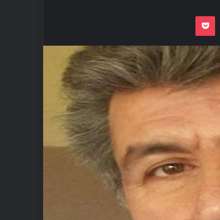
Odnoklassnik
Pocket
VKon