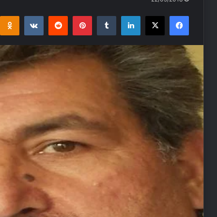
i
takte
Reddit
Pinterest
Tumblr
LinkedIn
Facebook
X