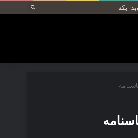
پەیدا
بکە
ناسنامە
ناسنامە