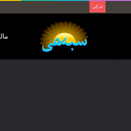
لەزگین
مال