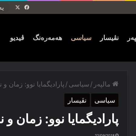
Facebook
X
پەر
نڤیسار
سیاسی
ھەمەرەنگ
ڤیدیو
مالپەر
/
سیاسی
/
پارادیگمایا نوو: زمان و 
سیاسی
نڤیسار
پارادیگمایا نوو: زمان و 
22/09/2018