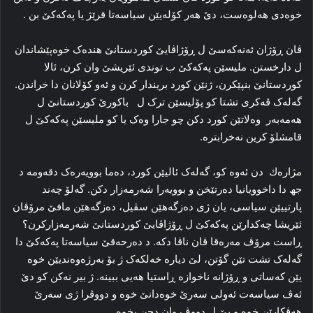
خوه‌دی هه‌لوه‌ست، دێ هه‌ر کۆله‌یێن سیاسه‌تا قرێژ یا پەكەكێ بن .
ڤان ڕۆژان ئه‌نەکەسێ ل ڕۆژاڤایێ کوردستانێ هنده‌ک خوه‌پێشاندان
ل دارخستن. ملیسێن پەكەكێ ب توندی ئێریشێ وان کرن، ئالا
کوردستانێ بنپێکرن، ژنێن کورد بریندار کرن و ئه‌و کۆلانان دا‌ خراندن.
گه‌له‌ک ڤه‌کری تشتا كو پۆلیسێن ترک ل ‌ باکورێ کوردستانێ ل
ھەمەبەر وەلاتێن كورد دکن چو جارا وه‌ک یا کو ملیسێن پەكەكێ ل
قامشلۆ کرین نه‌خرابتره‌.
مژارەك دن ئه‌وه‌ کو، گه‌له‌ک ئالیێن کورد، ده‌ما بوویه‌ره‌ک دقەومە د
جھ دا‌ داخوویانیا ده‌رتێخن و بوویه‌را شه‌رمه‌زار دکن. گه‌لۆ چه‌ند
پارتییێن سیاسی، یان ژی ده‌زگه‌هێن سڤیل، ده‌زگه‌هێن مافێ مرۆڤان
ئێریشا چه‌کدارێن پەكەكێ ل ڕۆژاڤایێ کوردستانێ شه‌رمه‌زارکرن؟
ڕاست مرۆڤ مه‌ره‌قا ڤان ناڤا دکه‌. د ده‌رحه‌قێ سیاسەتا پەكەكێ دا
گه‌له‌ک تشت تێن گۆتن، لێ دیارە خه‌لکه‌ک ژ بۆ به‌رژه‌وه‌ندیێن خوه‌
یێن که‌سا‌تی و ڕۆژانه‌ ناخوازه‌ ڕاستیا هه‌یی ببینه‌. ژ بیر نه‌کن کو دێ
ئه‌ڤ سیاسه‌ت ئه‌ولی سه‌رێ خوه‌دانێ خوه‌ و دووڤرا ژی سه‌رێ
هه‌ڤکارێن خوه‌ و یێ ل دووڤ وان دچن بخوه‌