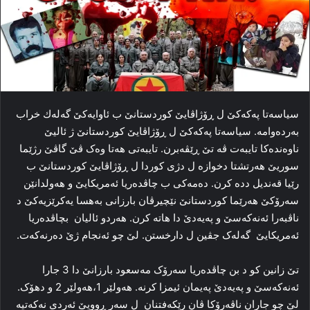
سیاسه‌تا پەكەكێ ل ڕۆژاڤایێ کوردستانێ ب ئاوایه‌کێ گەلەك خراب
به‌رده‌وامه‌. سیاسه‌تا پەكەكێ ل ڕۆژاڤایێ کوردستانێ ژ ئالیێ
ناوه‌نده‌کا تایبه‌ت ڤه‌ تێ ڕێڤه‌برن. تایبه‌تی هه‌تا وه‌ک ڤێ گاڤێ رژێما
سوریێ‌ هه‌رتشتا دخوازه‌ ل دژی کوردا ل ڕۆژاڤایێ کوردستانێ ب
رێیا قه‌ندیل دده‌ کرن. ده‌مه‌کی ب چاڤده‌ریا ئەمریكایێ و هه‌ولدانێن
سه‌رۆکێ هه‌رێما کوردستانێ نێچیرڤان بارزانی به‌هسا یه‌کرێزیه‌کێ د
ناڤبه‌را ئه‌نەکەسێ و پەیەدێ دا‌ هاته‌ کرن. هه‌ردو ئالیان بچاڤده‌ریا
ئەمریكایێ گه‌له‌ک جڤین ل دارخستن. لێ چو ئه‌نجام ژێ ده‌رنه‌که‌ت.
تێ زانین کو د بن چاڤده‌ریا سه‌رۆک مەسعود بارزانێ دا 3 جارا
ئه‌نەکەسێ و پەیەدێ په‌یمان ئیمزا کرنه‌. هه‌ولێر 1،هه‌ولێر 2 و دهۆک.
لێ چو جاران ناڤەرۆكا ڤان رێكەفتنان ل سه‌ر ڕوویێ ئه‌ردی نەكەتیە