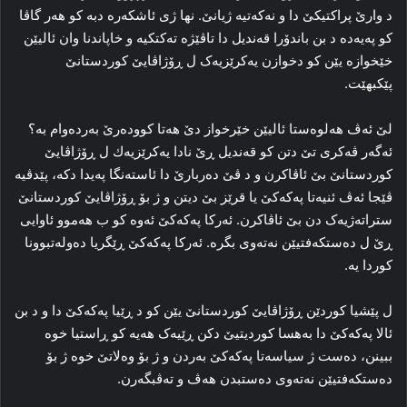
د وارێ پراكتیكێ دا و نه‌که‌تیه‌ ژیانێ. نها ژی ئا‌شکه‌ره‌ دبه‌ کو هه‌ر گاڤا
کو پەیەدە د بن باندۆرا قه‌ندیل دا‌ تاڤێژه‌ ته‌کتکیه‌ و خاپاندنا وان ئالیێن
خێخوازه‌ یێن کو دخوازن یه‌کرێزیه‌ک ل ڕۆژاڤایێ کوردستانێ
پێکبھێت.
لێ ئه‌ڤ هه‌لوه‌ستا ئالیێن خێرخواز دێ هه‌تا کووده‌رێ به‌رده‌وام به‌؟
ئه‌گه‌ر ڤه‌کری تێ دتن کو قه‌ندیل ڕێ نادا‌ یه‌کرێزیه‌ك ل ڕۆژاڤایێ
کوردستانێ بێ ئاڤاکرن و د ڤێ ده‌ربارێ دا‌ ئاسته‌نگا په‌یدا دکه‌، پێدڤیە
ڤێجا ئه‌ڤ ئنیه‌تا پەكەكێ یا قرێز بێ دیتن و ژ بۆ ڕۆژاڤایێ کوردستانێ
ستراته‌ژیه‌ک دن بێ ئاڤاکرن. ئه‌رکا پەكەكێ ئه‌وه‌ کو ب هه‌موو ئاوایی
ڕێ ل ده‌ستکه‌فتیێن نه‌ته‌وی بگره‌. ئه‌رکا پەكەكێ ڕێگریا ده‌وله‌تبوونا
کوردا یه‌.
ل پێشیا کوردێن ڕۆژاڤایێ کوردستانێ یێن کو د ڕێیا پەكەكێ دا و د بن
ئالا پەكەكێ دا‌ به‌هسا کورد‌یتیێ دکن ڕێیه‌ک هه‌یه‌ کو ڕاستیا خوه‌
ببینن، ده‌ست ژ سیاسه‌تا پەكەكێ به‌ردن و ژ بۆ وه‌لاتێ خوه‌ ژ بۆ
ده‌ستکه‌فتیێن نه‌ته‌وی ده‌ستبدن هه‌ڤ و ته‌ڤبگه‌رن.