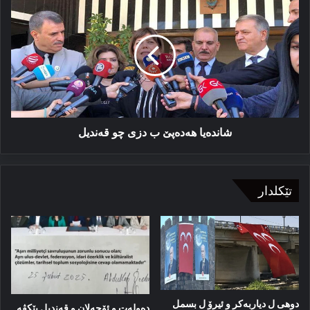
ھەدەپێ
ب
دزی
چو
قەندیل
شاندەیا ھەدەپێ ب دزی چو قەندیل
تێکلدار
دوهی ل دیاربەکر و ئیرۆ ل بسمل
دەولەت و ئۆجەلان و قەندیل پێکڤە