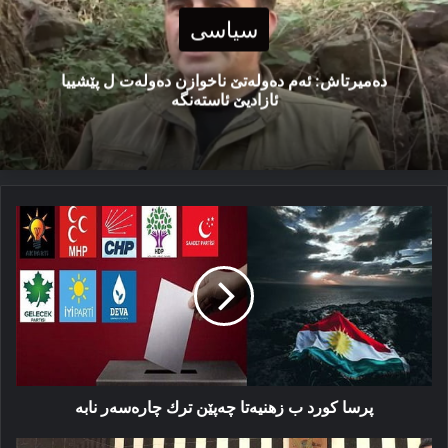
سیاسی
دەمیرتاش: ئەم دەولەتێ ناخوازن دەولەت ل پێشییا
ئازادیێ ئاستەنگە
پرسا
كورد
ب
زھنیەتا
چەپێن
ترك
چارەسەر
نابە
پرسا كورد ب زھنیەتا چەپێن ترك چارەسەر نابە
شاندەیا