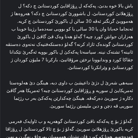
باش بالا خوه‌ بدنێ، پەكەكە ل ڕۆژاڤایێ کوردستانێ چ دکه‌؟ ل
ڕۆژهلاتێ کوردستانێ، ل باشوورێ کوردستانێ چ دکه‌؟ هه‌روه‌ها ژ
هه‌موویێ گرنگتر ئه‌ڤه‌ 30 سالن ل باکورێ کوردستانێ چ کریه‌.
ئه‌نجاما خه‌باتا وان یا 30 سالی یا کو بوویی سه‌ده‌ما رژینا خوینا ب
هه‌زاران جوانێن کورد چیه‌؟ گه‌لۆ هه‌تا وه‌ک ڤێ گاڤێ ل باکورێ
کوردستانێ گونده‌ک ئازاد کرنه‌؟ گه‌لۆ ده‌ستکه‌فتیه‌ک نه‌ته‌وی ده‌ستڤه‌
ئانینه‌؟ تشته‌ک نینە. سیاسه‌تا پەكەكێ ل باکور بوویه‌ ئەگەرێ تێكدانا
جڤاکا کورد و وندابوونا نرخێن مرۆڤاتیێ، بارکرنا 7 ملیۆن کوردان ژ
کوردستانێ و وێرانکرنا کوردستانێ.
سبه‌هی شه‌رێ ل دژێ داعیشێ ب داوی دبە، ھینگێ دێ هه‌لوه‌ستا
ئەمریكایێ ل سوریه‌ و ڕۆژاڤایێ کوردستانێ چبه‌؟ ئەمریكا هه‌ر گاڤێ
دکاره‌ ژ سوریێ‌ ده‌رکه‌ڤه‌. هینگێ چه‌کدارێن پەكەكێ به‌ر ب رژێما
سوریی ‌ڤه‌ دچن و دبن ملیسێن رژێما سوریێ‌.
گه‌لۆ ژ بۆ چ پەكەكە ناڤێ کوردستانێ گوهه‌ریه‌ و ب ئاوایه‌ک فه‌رمی
کریه‌ باکورێ ڕۆژهلاتێ سوریێ‌. گه‌لۆ ژ بۆ چ ئالا کوردستانێ ل ڕۆژاڤا
قه‌ده‌خه‌یه‌. هه‌تا کو کورد ڤان تشتان هه‌موویان به‌رچاڤ نه‌گرن و نه‌بن