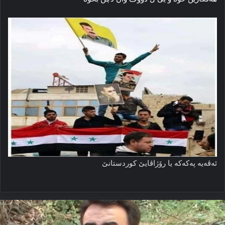
ئەڤەیە پەكەكە یا رۆژاڤایێ كوردستانێ