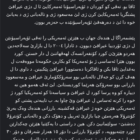
ئاڤا بو. ته‌ڤی کو كوردان د ئۆپه‌راسیۆنا ئه‌مه‌رکایێ ئا ل دژی عیراقێ
پشتگریا ئه‌مه‌ریکایێ کرن ژی لێ مەسعود ژی و تالەبانی ژی د به‌یانێ
خوه‌ دا‌ ئێ د ده‌رهه‌قێ ئۆپه‌راسیۆنێده‌ ب حه‌زەر بوون.
پێشمه‌راگا ل ھندەك جھان ب هێزێن ئه‌مه‌ریکی را ته‌ڤی ئۆپه‌راسیۆنێن
ل دژی ئۆردییا عیراقێ دبوون. د ئادارا ۲۰۰٤ دا‌ ل باژارێ سه‌لاحه‌دین
هه‌ردو هێزێ‌ن کورد کۆنفه‌رانسه‌ک لهه‌ڤهاتنێ ل دار خستن. کورد
بوون هێزا ئه‌ساسی ژ بۆ ئه‌مه‌ریکا کو بکاربن حكومەتا مووه‌قه‌ت ل
بەغدایێ ئاڤا بکن و ئاڤاکرنا دەستوورا عیراقێ پێکبینن. د داوی دا ل
هه‌ڤ کرن کو جه‌لال تالەبانی بوو سەرۆككۆمارێ عیراقێ و مه‌سعوود
بارزانی بوو سه‌رۆکێ ھەرێما کوردیستانێ. لێ ئه‌ڤ هه‌مو هین نه‌
دییاره‌ کو وه‌ پرسا کورد ل عیراقێ و سیاسه‌تا کو ئه‌مه‌ریکیا کورد ژ
خوه‌ را‌ کرنه‌ ئه‌ساس ل عیراقێ وێ چاوا به‌. ب تا‌یبه‌تی پشتی کو
ئه‌مه‌ریکی هێزێن خوه‌ ژ عیراقێ ڤه‌کشینه‌. بارزانی هندەك وه‌ک به‌رێ
کۆنترۆلا هه‌ره‌مێن چیا باژارێ ئه‌ربیل و دهۆک دکن و تالەبانی کۆنترۆلا
ده‌شتێ- سولێمانیێ دکن. هین د راستی دا یەكێتیا هێزێن چه‌کدارێن
کورد چێنه‌بوویه‌، د کۆنرۆلا بارزانی دا‌ دۆر ۱٥ هه‌زار شه‌رڤان و دۆر ۳۰
هه‌زار ژی چه‌کدارێن ژ عه‌شیرێن کورد پێک تێ، ئێ تالەبانی هنده‌ک