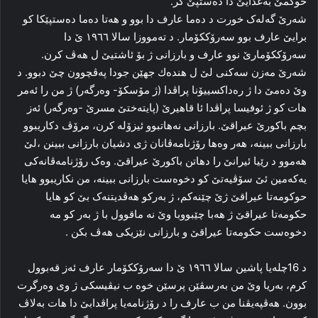
حوکمێ بەغدایێ دا ده‌ستپێ کر.
شه‌رێ گه‌له‌ک خورت د ده‌ما عارف دا‌ بوو و هه‌تا ده‌ما ده‌ستپێکا کو
برایێ عارف بوو سەرۆككۆمار. د ته‌مووزا سالا ۱۹٦٦ ێ دا
سەرۆككۆمارێ نوو عارف و بارزانی ژ بۆ ئاشتیێ ل هه‌ڤ کرن.
شه‌رێ مه‌زن سه‌کنی لێ ل ھندەك جھێن جودا په‌ڤچوون چێ دبوو. د
وێ ده‌مێ دا ژ ره‌داکسییۆنا پراڤدا (ژ مۆسکۆ- وه‌رگه‌ر) ژ من را‌ ئه‌مر
هات كو ژ ئوفیسا پراڤدا ئا قاهیرێ (پایته‌ختێ مسرێ -وه‌رگه‌ر) ئه‌ز
بچم باکورێ‌ عیراقێ. بارزانی نه‌هاتبوو ئیزۆله‌ کرن، مرۆڤ دکاریبوو
بارزانی ببینە، هه‌ر وه‌ها رۆژنامه‌ڤانان ژی دشیان بارزانی ببینن ،لێ
هه‌موو د رێیا ئیرانێ را دهاتن باکورێ عیراقێ. وه‌ک رۆژنامه‌ڤانه‌کی
یه‌که‌مین ئێ سۆڤیه‌تێ کو دخوه‌ست بارزانی ببینه‌، من نکاریبوو هایا
حوکومه‌تا عیراقێ ژێ چێنه‌کم، ژ به‌رکو هه‌ڤدیتنه‌ک بێ کو هایا
حكومەتا عیراقێ ژ هه‌با چێبووبا وێ نه‌ ماقوول با ژ به‌ر کو مه‌
دخوه‌ست حكومەتا عیراقێ و بارزانی نێزیكی هه‌ڤ بکن .
د 16چلەیا پاشین سالا ۱۹٦٦ ێ دا سەرۆككۆمار عارف ئه‌ز قه‌بوول
کرم، به‌ریا وێ من به‌رسڤێن پرسێن خوه‌ ب نیڤیسکی ژ وی وه‌رگرت
بوون. هه‌ڤپه‌یڤنا من ب عارف را‌ د رۆژنامەیا پراڤدابێ دا ھات به‌لاڤ