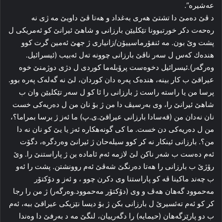
عه‌شیره‌”.
د ڤێ ده‌مێ دا‌ تشتێ هه‌ری به‌غداد و هه‌تا ڤێ داویێ مە ژی نه‌
ره‌حه‌ت دکر خورتبوونا تێکلیێن بارزانی و شاهێ ئیرانێ کو ئه‌مریکی ل
پشت وێ بون. مه‌ ئنفۆرماسییۆن/زانیاری ژ جهێ ئه‌مین گرت کوو
هندەك که‌س ل سه‌ر ناڤێ بارزانی چوونه‌ ته‌ل ئه‌بیب (ئیسرائیل.
وه‌رگه‌ر).ئیسرائیل دخوه‌ست پرۆبله‌ما کوردی ل دژی دوژمنێ خوه‌
عیراقێ ب کار بینه‌، هنده‌ک په‌ره‌ دان کوردان، لێ‌ نه‌ گه‌له‌ک په‌ره‌ بوو.
پرسا من یا راسته‌ راست ژ بارزانی را‌ ئا کو ل سه‌ر تێکلیێن وان ب
شاهێ ئیرانێ را، وی به‌رسیڤ دا من ژ بۆ نان من ل ده‌ریەکی خست
نان نه‌دان من (قه‌سادا بارزانی عیراقێ.ی.پ) ما ئه‌ز ژ برسا بمراما؟،
من ل ده‌ریەکی دن خست. ما کی گونه‌هکاره‌ ئه‌ز یا یێ کو نان نه‌ دا
من؟. بارزانی ئینکار نه‌ کر کوو سیله‌حان ژ ئیرانێ وه‌ردگره‌، دگۆت
ئه‌م ده‌ست ب شه‌ر ناکن لێ لازمه‌ ئه‌م ئاماده‌ بن ژ پاراستنێ را‌. وێ
رۆژێ ب بارزانی را هه‌تا ده‌رنگێ شه‌ڤێ ئه‌م روونشتن. پشت را‌ ئه‌و
ب چه‌ند ماکینا ڤه‌ کو پاراستنا وی دکرن چوو ، و ئه‌ز و دۆکتۆر
مه‌حموود گەهان هه‌ڤ و وی (دۆکتۆر مه‌حموود.وه‌رگه‌ر) ژ من را رجا
کر کو ئه‌م ته‌ئسیرێ ل بارزانی بکن ژ بۆ دیسا نێزیكی عیراقێ‌ ببه‌، ئه‌م
ب دو پارێزگه‌هان (حیمایە) را‌ دگه‌رییان، لنگێ مه‌ د به‌رفێ دا‌ وه‌ندا