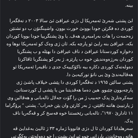
بینه‌.
لێ پشتی شه‌رێ ئەمه‌ریکا ل دژی عیراقێ ئێ سالا ۲۰۰۳ د ته‌ڤگه‌را
کوردی ده‌ فکرێن جودا بوونێ خورت بوون. واشینگتۆن ب دو تشتێن
زه‌حمه‌ت را‌ هات به‌رامبه‌ری هه‌ڤ. یا وێ‌ پشتگرییا جودا بوونا کوردان
بکه‌، عیراقێ بنه‌ رایێ ئو پا‌رچه‌ بکه‌. ئان ژی وه‌ک کو ئه‌مه‌ریکا نوها وه‌
دخوازه‌ کوردستانا عیراقێ د ناڤ عیراقێ دا بهێله‌ و ب پشتگریا
کوردان بەرژەوەندیێن خوه‌ ب پارێزه‌. ژ به‌ر کو پشتگریا ئاڤاکرنا
ده‌وله‌تەک کوردی دکاره‌ ببه‌ ناکۆکییه‌ک جدی د ناڤبه‌را ئه‌مه‌ریکا ئو
هه‌ڤالبه‌ندێ وێ‌ یی ناتۆ تورکیه‌یێ دا‌.
پشتی سالێن ۱۹٦٥ د ته‌ڤگه‌را کوردی دا پێشی خیلاف پاشێ ژی
پا‌رچه‌بوون چێبوو. هین ده‌ما هه‌ڤدیتنا من یا پێشی ل کوردستانێ،
سه‌کره‌تارێ پدک حه‌بیب ژ من را‌ گۆت جه‌لال تالەبانی و هه‌ڤالین وی
ژ پارتییێ هاتنه‌ ئاڤێتن، ژ به‌ر کارێن وان یێن خه‌راب”. پشتی ” پرۆگراما
۱۱ ئادارێ ۱۹۷۰”، تالەبانی رێخستنا خوه‌ فه‌سخ کر و ڤه‌گه‌ریا ناڤ
پدک.
سه‌رهلدانا كوردان ئا ل دژی قانوونا ژمارە ۳۳ ژ ئالیێ بەغدایێ ڤه‌
هاتە رووخاندن. بارزانی چوو ئیرانێ پشت را چو ده‌وله‌تێن یه‌کگرتی