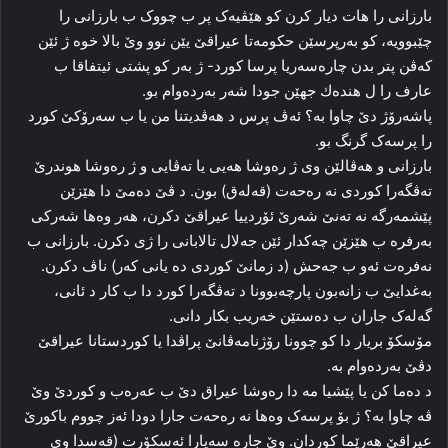
بارزانی را‌ ھات دیار كرن کو هێڤیه‌ک پر ب چووک ب بارزانی را
چێبوویه‌، کو به‌رپرسێن حکومه‌تا عیراقێ یێن نوو وێ بالا خوه‌ ژ ئێن
که‌ڤن پتر بدن چاره‌سەریا پرسا کورد- ژ به‌ر کو پشتی ئیتفاقا ب
عارف را‌ ل ھندەك جھێن جودا شه‌ر به‌رده‌وام بو.
پاشەرۆژ دێ چاوا به‌؟ ئه‌ڤ پرس د هه‌ڤدیتنا من یا ب سه‌رۆکێ کورد
را پرسه‌ک گرنگ بو.
بارزانی و هه‌ڤالێن وی ژ ره‌وشا هه‌یی یا ته‌ڤایی و ژ ره‌وشا هوندرێ
ته‌ڤگه‌را کوردی نه‌ ره‌حه‌ت (قه‌له‌ق) بون. د ڤێ ده‌مێ دا‌ هێزێن
پێشمه‌رگه‌ نه‌ ته‌نێ شه‌رێ ئۆردییا عیراقێ دکرن، هه‌ر وه‌ها شه‌رکی
به‌رفره ب هێزێن چه‌کدار ئێن جه‌لال تالابانی را ژی دکرن. بارزانی ب
نه‌فره‌ت ئه‌و ب جه‌حش (د زمانێ کوردی ده‌ یانی که‌ر) ناڤ دکرن.
بەغدایێ ب زانه‌بون پارچه‌بوونا د ته‌ڤگه‌را کورد دا‌ ب کار د ئانی،
گه‌له‌ک جاران ب ده‌ستێن خه‌ریب بکار دانی.
مۆسکۆ بریار دا کو چوونا رۆژنامه‌ڤانێ پراڤدا یا کوردستانا عیراقێ
دڤێ به‌رده‌وام به‌.
د ده‌ما کن یا پێشیا مه‌ دا ره‌وشا عیراق دێ ب عه‌ره‌ب و کوردێ وێ
ڤه‌ چاوا به‌؟ ژ بۆ پرسه‌ک وه‌ها نه‌ ره‌حه‌ت جارا دودا ئه‌ز چووم باکورێ
عیراقێ ھەرێما کوردان. وێ‌ جاره‌ سەیارا ئه‌سکۆرت (قه‌سدا وی