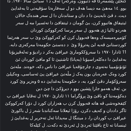
کنجێن پێشمه‌رگا ڤه‌ دتبوون. وه‌رگه‌ر) ئه‌ڤ د ٦ سباتێ سالا ۱۹۷۰. دا‌
بوو. ۱٤ مه‌هێ مه‌ دیسا هه‌ڤ دو ل سه‌فاره‌تا سۆڤیه‌تی ئا بەغدایێ
دیت. د ڤێ نابه‌ینێ دا د دان و ستا‌ندنان دا ل سه‌ر هنده‌ک خالان
ئیتیفاق هاتبوو کرن، بێ گومان د ئیتفاقێ دا‌ ته‌ئسیرا مه‌ ل سه‌ر
هه‌ردو ئالیا ژی هه‌بوو. ل سه‌ر پرسا که‌رکووکێ كوردان
کۆمپره‌میسه‌ک وه‌ها قه‌بوول کرن کو که‌رکووکێ وێ‌ ب سه‌ر ھەرێما
کوردستانێ ڤه‌به‌ لێ په‌ترۆلا وێ‌ ‌ د ده‌ستێ حكومەتا مه‌رکه‌زی دا‌به‌.
11 ئادارا ۱۹۷۰ دا سەرۆككومارێ عیراقێ به‌کر د رادیۆ و ته‌له‌ڤیزیۆنا
به‌غدایێ دا‌ ده‌کله‌راسیۆنا‌ (به‌یانا) ئاشتیێ ئا کو مافێ كوردان ئێ
ئۆتۆنۆمییا نه‌ته‌وی د چارچۆڤەیا عیراقێ دا ناس دکه‌، خوه‌ند. مله‌تێ
کورد وه‌ک عه‌ره‌بان بون یه‌ک ژ مڵه‌تێ عیراقێ یێ ئه‌ساسی، وه‌کیلێ‌
سەرۆكۆمار دڤێ کورد به‌، د حکومه‌تا به‌غدایێ ده‌ ٥ وه‌زیر وێ کورد
بن. ئه‌ڤ هه‌مو جارا پێشین بوو د دیرۆکێ دا‌ چێ دبن
دەكۆمەنتا كو ناڤێ وێ پرۆگراما ۱۱ ئادارێ ۱۹۷۰ ل ته‌ڤایا عیراقێ ب
کێفخوه‌شی ڤە ھاتە قەبوول كرن ب هه‌زاران کورد ل دۆرا که‌رکووکێ
ئاگر داددان و کەیف‌ دکرن. رۆژا ئیعلانا سه‌کناندنا شه‌ر ژ ل باکورێ
عیراقێ ب کوردان را، د میتنگا ل مه‌یدانا ئه‌ل ته‌حریر ل به‌غدایێ ژ
ئینسانا ته‌ ئاخ باڤێتا ئه‌ردێ ل ئه‌ردێ نه‌ دکه‌ت. ل کێله‌کا