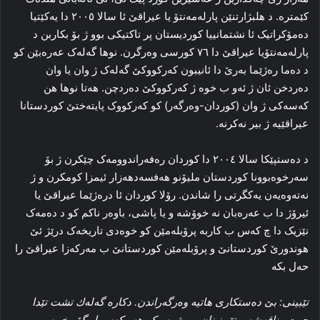
کێمتره‌. د هلبژارتنێن پارله‌مه‌نتۆ یا عیراقێ ئا سالا ۲۰۰٥ دا یەكێتیا
ده‌مۆکراتیک ئا نشتمانییا کوردیستان پر تاکتیکی بوو ژ بۆ بکاربن د
پارله‌مه‌نتۆیا عیراقێ دا ۷٦ كورسی وه‌رگرن. نوها گه‌له‌ک عه‌ره‌بێن کو
د ده‌ما ره‌ژێما به‌رێ دا‌ ئانیبون که‌رکووکێ گه‌له‌ک ژ وان یا وان
ده‌ردخن ئان ژ ئه‌و ب خوه‌ ژ که‌رکووکێ ده‌ردچن. هه‌تا نوها هن
که‌سه‌کی ژ وان (کوردان-وه‌رگه‌ر) کو که‌رکووک پایته‌ختێ کوردستانا
عیراقێیه‌ ژ بیر نه‌کرنه‌.
د ده‌ستپێکا سالا ۲۰۰٤ دا كوردان ره‌فه‌راندوومه‌ک چێکرن ژ بۆ
سه‌رخوه‌بوونا کوردستان ملیۆنو هه‌فسه‌دهه‌زار ئیمزا كومكرن و ژ
نه‌ته‌وه‌یه‌ن یه‌کگرتی را‌ شاندن. رۆلا كوردان ئا دره‌ژێما عیراقێ یا
ئیرۆژ دا ب عه‌ره‌بان نه‌ خوۆشه‌ و یا پاشی، باوه‌ر ناکم کو د ده‌مه‌ک
نێزیک دا‌ چ که‌س ب کاربه‌ پرۆبله‌مێن کو خوه‌دی تاریخه‌ک درێژ ئێ
هوندورێ کوردستانێ‌ و پرۆبله‌مێن کوردستانێ ب مه‌رکه‌زا عیراقێ را
حه‌ل بکه
تێبینی: بێ دەستكاری ھاتیە وەرگەراندن. دكارە گەلەك تشت تێدا
جھێ مناقەشە و تێبینینان بن. ژ بەر كو ھەر كەس ل گۆر خوە