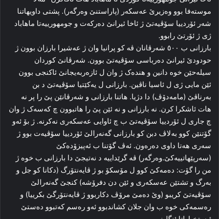
موسته‌فا بوو وه‌زیرێ عه‌سکه‌ر (پاراستنێ وه‌رگه‌ر). پشتی داویهاتنا
شه‌ر ئۆردییا سۆڤیه‌تێ ژ ئاخا ئیرانێ‌ ده‌رکه‌ت و جومهورییه‌تا ماهاباد
ژی ژ ئۆرتێ رابوو.
بارزانی ب ٥۰۰ شه‌رڤانان ڤه‌ کو پرانیا وان ژ عه‌شیرا بارزان بوون ژ
حودودێ ئیرانێ ده‌رباسی سۆڤیه‌تێ بوون. شه‌رڤانێ کوردان
سیله‌حێن خوه‌ دانین و هنده‌ک ژ وان ل ئازه‌ربه‌یجانێ ئاكنجی بوون
ئێن مایی ژی ل ئاسیا ناڤین. بارزانی ل یه‌کێتیا سۆڤیه‌تێ د بن
به‌رناڤێ (مامه‌دۆڤ) دا دژیا. هاتنا بارزانی و شه‌رڤانێن پێ را پر نه‌
هات ئاشكرا‌ کرن. نه‌ بارزانی و نه‌ ئێن پێ را هاتبوون چ که‌سه‌ک ژ وان
چ جاری ل ئۆردییا سۆڤیه‌تێ ب چ ئاوایی عه‌سکه‌ری نه‌کرنه‌. ژ بۆ ئه‌و
گۆتنێن کوو به‌لاڤ دبن کو بارزانی گه‌نه‌رالێ ئۆردییا سۆڤیه‌ت بوو ژ
سه‌ری هه‌تا داوی ده‌ره‌ون. ئه‌ڤ گۆتنا ب ئه‌پیزۆده‌کێ
(سه‌رپێهاتییه‌کێ.وه‌رگه‌ر) ڤه‌ گرێداییه‌ د نه‌تیجێ دا بارزانی ب خوه‌ ژ
من را گۆت: ده‌مه‌کێ کوو ل مۆسکۆ بو ژ ڤایه‌نتۆرگ (دکانا کو جل و
بەرگ و تشتێن عه‌سکه‌ری و ئێن دن دفرۆشه‌) کنجێ گه‌نه‌رالێ
سۆڤیه‌تێ کریبو (وێ ده‌مێ‌ مرۆڤ دکاربوو ژ ڤایه‌نتۆرگێ بکرییا) و
ره‌سمه‌کی خوه‌ ب وان جلان کشاندبوو ئه‌و ره‌سم که‌تبوو ده‌ستێ
ئیستخباراتا ئنگلیز.