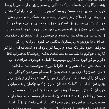
پێشمه‌رگا را‌ کر. هه‌ما ب یه‌ک ده‌نگی ل سه‌ر رێیێن جاره‌سه‌رییا پرسا
کورد دسه‌کنین و دخوه‌ستن پرسا کو بوو یه‌ سه‌به‌بێ هه‌زاران کوشتن
و په‌ریشانی یا خه‌لکێن عیراقێ چاره‌سه‌ر ببه‌. هه‌گه‌ر هه‌ر دو چوونێ
من یێن پێشی به‌س ژ بۆ ناسکرن و رۆژنامه‌ڤانیێ بو لێ چوونا من یا
پاشێ ئێدی وه‌ک ژ بۆ ناڤبه‌ینچیتیێ بوو. به‌ریا چوونا خوه‌ یا سێیەمین
ل بەغدایێ من هه‌ڤدیتن ب سه‌دام حوسێن را کر، ئه‌وێ کو د حكومەتا
عیراقێ دا‌ بووبوو به‌رپرسیارێ تێکلیێن ب كوردان را‌. به‌ری کو
مه‌وقفێ خوه‌ دیار بکه‌ سه‌دام پرسا کورد وه‌ک ده‌رئه‌نجامەکێ ژ بۆ كو
کاربه‌ د حوکوم دا بلند ببه‌ ددیت. ئه‌ڤێ یەكێ ره‌وشه‌کا نه‌خه‌راب ئاڤا
دکر ژ بۆ کو کورد ب کاربن ئۆتۆنۆمیا کامل د هوندرێ عیراقێ دا ب
ده‌ست بخن. ئه‌ڤ هه‌ر وه‌ها فکرا بالیۆزێ سۆڤیه‌تێ ئێ به‌غدایێ
ف.ن. فه‌دۆتۆڤ ژی بو. د هه‌ڤدیتنێ دا سەدام مه‌وقفێ کو کاره‌ ب
کوردان را ل هه‌ڤ بکه‌ دیار کر و ژ من را‌ گۆت تو دکاری ژ بارزانی را‌
بێژی ئه‌ز ئاماده‌ مه‌ گه‌له‌ک تشتان بکم ژ بۆ کوو تێكەلیێن عه‌ره‌بان و
کوردان بگەهێژه‌ ده‌ره‌جا لهه‌ڤهاتنێ. د هه‌ڤدیتنا من ئا ب سه‌دام
حوسێن را ئا کو د 23.01.1970 ێ دا، سه‌دام به‌هسا لازمبوونا دان و
سته‌ندنێ ب ”برایێن کو د بن سه‌رۆکاتیا بارزانی دانه‌”،”ژ بۆ گارانتیا
ئۆتۆنۆمی یا حه‌قیقی ژ کوردان را‌”. لێ بێباوه‌ری یا چێبویه‌ دکاره‌ ببه‌