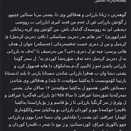
گوهه‌رتن د ژیانا بارزانی و هه‌ڤالێن وی دا، پشتی مرنا ستالین چێبوو.
ژ گۆتنێن بارزانی ئێن ل جه‌م من قه‌ید کیری (بارزانی ب رووسی
دپه‌یڤی لێ نه‌ رووسیه‌ک گه‌له‌ک باش، من گۆتنێن وی کریه‌ زمانکی
لته‌راتووری) ” ئه‌ز هاتم به‌ر ده‌ریێ سپاسکی ( ناڤێ ده‌ریێ کره‌مل) ێ
کره‌مل و من ل ده‌ری خست ئەفسەرەكی (عه‌سکه‌ر) جوان ل هه‌ڤ
هاتی پرسی: چیه‌ تو ل ده‌ری دخی‌؟ من به‌رسیڤ دا ”ئه‌ڤ نه‌ بارزانی
یه‌ ل ده‌ریێ کره‌مل دخه‌ ئەڤ شۆره‌شا کوردی یه‌”. ل سه‌ر گۆتنا
بارزانی پاشێ ئه‌و ژ ئالییێ گ.م.مه‌لنکۆڤ دا‌ هاته‌ قه‌بوول کرن و
پشتی دیتنا وان ب هه‌ڤرا‌ بارزانی شاندن دبستانا پارتی ئا بلند (دبستانا
پارتییا کۆمونیست ئا یه‌کێتیا سۆڤیه‌ت ئا بلند) و هه‌ڤالێن وی شاندن
دبستانێن ناڤین. هه‌موو ل یەكێتیا سۆڤیه‌تێ ۱۲ سالان مان. پشتی
سه‌رکه‌تنا شۆره‌شا عیراقێ ئا سالا ۱۹٥۸ێ بارزانی ڤه‌گه‌ریا عیراقێ و
ل وێرێ ژ به‌ر گرنگیا بارزانی ئا ژ بۆ قاسم و ژ بۆ پاراستنا یه‌کێتیا
ناڤبه‌را حوکمه‌تا نوو و کوردان بارزانی بو وه‌کیلێ سەرۆككۆمارێ
كۆمارا عیراقێ. لێ پشت را‌ تێکەلیێن وان دیسا خه‌را بوون و بارزانی
چوو باکورێ عیراق، کوردستانێ، و ژ نوو دا شه‌ر د ناڤبه‌را كوردان و