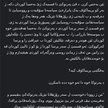
تێن به‌حس کرن. د ڤێ پەرتوکێ دا قسمه‌ک ژێ به‌حسا کوردان دکه‌، ژ
به‌ر کو پریماکۆڤ یه‌ک پاترارخێ سیاسه‌تا سۆڤیه‌ت و رووسیایێ ئا
ده‌رڤه‌یه‌ و ب تایبه‌تی ژی رۆژهلاتا نێزیک، هه‌ر وه‌ها یه‌ک ژ
سیاسه‌تڤانێ سۆڤیه‌ت-روسیایێ ئێن پسپۆرێ پرسا کوردی یه‌ ژی.
ئه‌و قسمێ ل سه‌ر پرسا کوردی د پەرتوکێ دا‌، به‌حسا هه‌ڤدتنێن خوه‌
ب موسته‌فا بارزانی را‌، ب سه‌رۆکاتیا کورد ئا وێ ده‌مێ را‌، تێكەلیێن
کوردان ئێن هوندر و ده‌رڤه‌، تێکلیێن کوردا ب عیراقێ را‌ و پرسا
که‌رکووکێ، ئه‌و قسمێ ل سه‌ر پرسا کوردا ژ بۆ کو ژ ئالیێ کوردان ڤە
بێ زانین من ئه‌ڤ ژ زمانێ روسی وه‌رگه‌راند کوردی هیڤیدارم وێ ژ
بۆ خوه‌نده‌ڤانان بالکێش به.
یه‌ڤگێنی پریماکۆڤ کیه‌؟
د پەرتوکا خوه‌ دا‌ ئه‌و خوه‌ دده‌ ناسکرن.
”من ژ زوودا‌ دخوه‌ست ل سه‌ر رۆژهلاتا نێزیک پەرتوکه‌کێ بنڤیسم و
ته‌قریبه‌ن نیڤ قرنی ئه‌ز پێ مژوول بووم. وه‌ک رۆژنامه‌ڤانێ پراڤدا،
عالەم، سییاسه‌تڤان، سه‌رۆکێ دو ئینستیتووتێن لێکۆلینێ وه‌ک