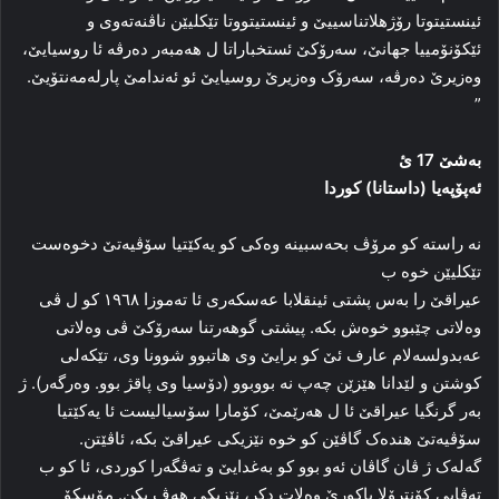
ئینستیتوتا رۆژهلاتناسییێ و ئینستیتووتا تێکلیێن ناڤنه‌ته‌وی و
ئێکۆنۆمییا جهانێ، سه‌رۆکێ ئستخباراتا ل هه‌مبه‌ر ده‌رڤه‌ ئا روسیایێ،
وه‌زیرێ ده‌رڤه‌، سه‌رۆک وه‌زیرێ روسیایێ ئو ئه‌ندامێ پارله‌مه‌نتۆیێ.
”
به‌شێ 17 ئ
ئه‌پۆپه‌یا (دا‌ستانا) کوردا
نه‌ راسته‌ کو مرۆڤ بحه‌سبینه‌ وه‌کی کو یەكێتیا سۆڤیه‌تێ دخوه‌ست
تێکلیێن خوه‌ ب
عیراقێ را‌ به‌س پشتی ئینقلابا عه‌سکه‌ری ئا ته‌موزا ۱۹٦۸ کو ل ڤی
وه‌لاتی چێبوو خوه‌ش بکه‌. پیشتی گوهه‌رتنا سه‌رۆکێ‌ ڤی وه‌لاتی
عه‌بدولسه‌لام عارف ئێ کو برایێ وی هاتبوو شوونا وی، تێكەلی
کوشتن و لێدانا هێزێن چه‌پ نه‌ بووبوو (دۆسیا وی پاقژ بوو. وه‌رگه‌ر). ژ
بەر گرنگیا عیراقێ ئا ل ھەرێمێ، کۆمارا سۆسیالیست ئا یه‌کێتیا
سۆڤیه‌تێ هنده‌ک گاڤێن کو خوە نێزیكی عیراقێ بکە، ئاڤێتن.
گه‌له‌ک ژ ڤان گاڤان ئه‌و بوو کو بەغدایێ و ته‌ڤگه‌را کوردی، ئا کو ب
ته‌ڤایی کۆنترۆلا باکورێ وه‌لات دکر، نێزیكی هه‌ڤ بکن. مۆسکۆ