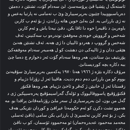
ئاسته‌نگ ل پێشیا ڤێ پرۆسه‌سێ. لێ سه‌دام گۆت، تشتێن د ده‌مێن
ده‌رباسبووییدا چێبون به‌رپرسییارێ وێ ب ته‌مامی نه‌ پارتیا بەعس و
نه‌ ژی بارزانی یه‌. لێ به‌لێ خوین هاته‌ رژاندن، ژ بۆ ئه‌م ب کاربن
باوه‌ریێ د ناڤبەرا خوه‌ دا ئاڤا بکن، دڤێ نیەتا باش و ئه‌م کاربن
شه‌خس و گرووپێن خوه‌دی مه‌وقفێ توندرەو ب سه‌کنینن، ئه‌ڤ
شه‌خس و گرووپ د هه‌ردو ئالییان دا‌ ژی هه‌نه‌. ئه‌ڤ تشتێن ھەنێ
هێڤی ددان و ژ ئالیەکی دن دهشت کو ل هه‌مبه‌ر سه‌دام مه‌وقفه‌کێ
پۆزیتیف بێ ستاندن، هه‌ر وه‌ها سه‌دام گۆت ئه‌ز دخوازم چ ده‌ما چێ
ببە دكارە‌ بچه‌ کوردیستانێ.
مرۆڤ دکاره‌ بێژه‌ ژ ۱۹٦٦ هه‌تا ۱۹۷۰ یه‌که‌مین به‌رپرسیارێ سۆڤیه‌تێ
بووم کو من بارزانی ده‌م ده‌م ددیت. هاڤینا ئه‌ز ل زۆزانا دژییام و
زڤستانا ئه‌ز ل خانیێن ژ که‌ڤر و ئاخێ دژییام. هه‌ر وه‌ها ڤکتۆر
ڤکتۆرۆڤیچ پاسووڤالیووک و ئۆله‌گ گه‌راسیمۆڤیچ په‌ره‌سیپکین ژی د
گه‌ل من بون، لێ به‌رپرسیاری ل سه‌ر ملێ رۆژنامه‌ڤانێ پراڤدا بو. مه‌
هه‌موو تشت دکرن کو ئه‌م حكومەتا عیراقێ و کوردان نێزیكی هه‌ڤ
بکن، ژ بۆ ئه‌م کاربن ته‌ئسیرێ ل بارزانی بکن سامی (ناڤێ ئه‌سلی
محه‌مد مه‌حمود عه‌بدره‌حمان) ئو مه‌حموود ئۆسمان، کو ب ناڤێ
دۆکتۆر مه‌حمود تێ ناس کرن، گه‌له‌ک بون ئالیکار. مه‌حمود ئۆسمان