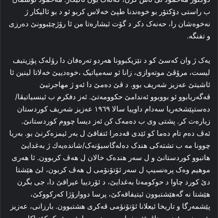
ب راستی دۆکتۆر بو خوه‌ندنا طپێ خه‌لاس کربو ئو د بو ئالیکار ژ
نه‌خوه‌شان را‌، حه‌نه‌ک دکر د گۆت ئیشاره‌تا من ئا رۆژچێبوونێ ده‌رزی
و تفنگه‌.
یه‌ک ژ وان که‌سێ کو د نێزیکبوونا هه‌ردو ته‌ره‌فان دا رۆله‌ک پۆزیتیف
لیست، مرۆڤێ موته‌وازی، زانا ئو سه‌مپاتیک ،خوه‌دییێ‌ خه‌لاتا لینین ئا
ئاشیتێ عه‌زیز شه‌ریف بوو. د ڤێ ده‌مێ دا ئه‌و ژ مهاجرتیێ
ڤه‌گه‌ریابوو ئو بووبوو ئه‌ندامێ حکوومه‌تێ. ئه‌ز دفکرم ب ئینسیاتیڤا/
دەستپێشخەریا سه‌دام داوییا سالا ۱۹٦۹ عه‌زیز شه‌ریف کوردستان
زیاره‌ت کر. پشتی وی ب ده‌مه‌ک كن ئه‌ز دیسا چووم کوردستانێ.
ئه‌ڤ ده‌م تام ده‌ما کو ئێدی قه‌ده‌را ئتفاقێ ل به‌ر ئیمزه‌کرنێ بو. به‌ریا
چوونا مه‌ ب تشته‌کی هندک ده‌لەگاسیۆنه‌ک/شاندەیەك ژ بەغدایێ
هاتبوو کوردستانێ و ل سه‌ر هنده‌ک خالان‌ ل هه‌ڤ کربوون. ئا هه‌ری
موهیم وه‌ک پره‌نسیپ ل سه‌ر ئۆتۆنۆمی ل هه‌ڤ کربون، لێ هێشتا
دێ کورد چاوا د حوکومه‌تا بەغدایێ، د ئۆردییا عیراقێ دا‌، جی بگرن
هێشتا نه‌ گەهێشتبوون ئیتیفاقه‌کێ، پرسا دووارۆژا که‌رکووکێ،
پێشمه‌رگا و تاریخا ئیعلانا ئۆتۆنۆمی ڤه‌کری هشتبوون. بارزانی، عه‌زیز