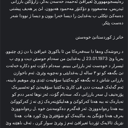
ره‌ئیسجومهوورێ ئعیراقێ ئەحمەد حەسەن به‌کر، زارۆكێن بارزانی
ئیدریس، مه‌سعوود و دۆکتۆر مه‌حمود هه‌بوون. لێ پر هه‌یف پیشتی
ده‌مه‌کێ تێکلی ب به‌غدایێ را دیسا خه‌را بوون و دیسا ژ نوودا شه‌ر
ده‌ست پێکر.
خاتر ژ کوردستانێ خوه‌ستن
د ره‌وشه‌ک وه‌ها دا سه‌فه‌ره‌کا من ئا باکورێ عیراقێ یا دن ژی چێبوو.
به‌ریا وێ 23.01.1973 ل بەغدایێ من سه‌دام حوسێن دیت و وی ب
ئیسرار د خوه‌ست ئه‌ز بارزانی ببینم. سه‌دام دگۆت ئه‌و دکاره‌ خه‌له‌ت
تێ‌ بگەهه‌ کو تو ۳ ساله‌ ل به‌غدایێی‌ و نەچویە‌ وێرێ، ئه‌م ناخوازن
بارزانی شاش د ته‌ بگەهه‌ کو یه‌کێتیا سۆڤیه‌ت ئێدی وی موهیم نابینه‌،
ئه‌م گه‌له‌ک قیمه‌ت ددن ڤی کارێ‌ یەكێتیا سۆڤیه‌تێ کو ته‌ئسیره‌ک
پۆزەتیف ل سه‌ر بارزانی دکه‌. سەدام گۆت، ئه‌ز نوها ئه‌مر ددم کو
ته‌یاره‌ک ته‌ ببه‌ هه‌تا که‌رکوکێ و هه‌لیکۆپته‌ره‌ک ژی ته‌ ژ که‌رکووکێ
ببه‌ هه‌تا ره‌واندووزێ. ئه‌ز ڤه‌گه‌رم دەکومه‌نتێ خوه‌ .ل ره‌واندووزێ
به‌رف هه‌تا چۆنگێ یه‌. ماکینەک کو شۆفێرێ وێ کورد هات ‌ هه‌تا
نێزیك ئالایه‌ک ئۆردیا ئعیراقێ ئه‌م ژ وێرێ سوار کرن ، ئه‌ڤ ناھێتە وێ