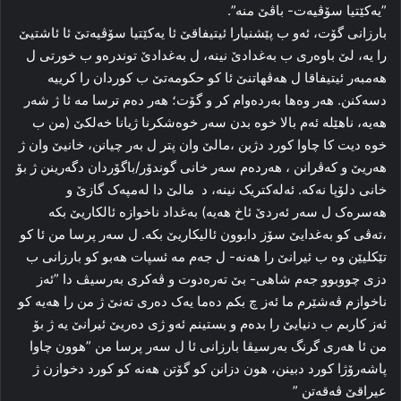
”یه‌كێتیا سۆڤیه‌ت- باڤێ منه‌”.
بارزانی گۆت، ئه‌و ب پێشنیارا ئیتیفاقێ ئا یەكێتیا سۆڤیه‌تێ ئا ئاشتیێ
را‌ یه‌، لێ باوه‌ری ب بەغدادێ نینه‌، ل بەغدادێ توندرەو ب خورتی ل
هه‌مبه‌ر ئیتیفاقا ل هه‌ڤهاتنێ ئا کو حکومه‌تێ ب کوردان را‌ کرییه‌
دسه‌کنن. هه‌ر وه‌ها به‌رده‌وام کر و گۆت؛ هه‌ر ده‌م ترسا مه‌ ئا ژ شه‌ر
ھەیە، ناهێله‌ ئه‌م بالا خوه‌ بدن سه‌ر خوه‌شکرنا ژیانا خه‌لکێ (من ب
خوه‌ دیت كا چاوا کورد دژین ،مالێ وان پتر ل به‌ر چیانن، خانیێ وان ژ
هه‌ریێ و که‌ڤرانن ، هه‌رده‌م سه‌ر خانی گوندۆر/باگۆردان دگه‌رینن ژ بۆ
خانی دلۆپا نه‌که‌. ئه‌له‌کتریک نینە‌، د ‌ مالێ دا لەمپەک گازێ و
هه‌سره‌ک ل سه‌ر ئه‌ردێ ئاخ هه‌یه‌) به‌غداد ناخوازه‌ ئالکاریێ بکه‌
،ته‌ڤی کو بەغدایێ سۆز دابوون ئالیکاریێ بکە. ل سه‌ر پرسا من ئا کو
تێکلیێن وه‌ ب ئیرانێ را هه‌نه‌- ل جه‌م مه‌ ئسپات هه‌بو کو بارزانی ب
دزی چووبوو جه‌م شاھی- بێ ته‌ره‌دوت و ڤه‌کری به‌رسیڤ دا ”ئه‌ز
ناخوازم ڤه‌شێرم ما ئه‌ز چ بکم ده‌ما یه‌ک ده‌ری ته‌نێ ژ من را هه‌یه‌ کو
ئه‌ز کاربم ب دنیایێ را بدەم و بستینم ئه‌و ژی ده‌ریێ ئیرانێ یه‌ ژ بۆ
من ئا هه‌ری گرنگ به‌رسیڤا بارزانی ئا ل سه‌ر پرسا من ”هوون چاوا
پاشەرۆژا کورد دبینن، هون دزانن کو گۆتن هه‌نه‌ کو کورد دخوازن ژ
عیراقێ ڤه‌قه‌تن ”