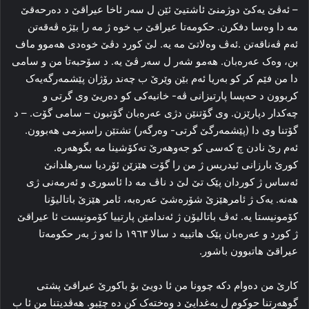
– ئه‌ڤێ یەكێ دوژمنێ ئاشتیێ ئێن ل سه‌ر ئاخا عیراقێ د ده‌رحه‌قێ
مه‌ دا وه‌سا دفکرن. حكومەتا عیراقێ ب خوه‌ ژ مه‌ را بێژە ڤه‌قەتن
ئه‌م ڤه‌ناقه‌تن .ئه‌ڤ وه‌لاتێ مه‌ یه‌. لێ کورد دڤێ خوه‌دی هه‌موو ماف
بن، وه‌ک عه‌ره‌بان. هه‌مو شه‌ر ل سه‌ر ڤێ یه‌. د سۆحبه‌تا من و سامی
دا من فێم کر کو به‌ریا ئه‌م بێن وێرێ ب چه‌ند رۆژان پێشمه‌رگه‌یه‌ک
کربوون د حه‌پسا پارتیزانی ڤە- خانیەکی کو ده‌ریێ وی‌ گرتی و
چه‌کدار دپارێزن. وی گۆتنێن دژی عه‌ره‌بان گۆتبون – سامی گۆت. – د
گۆتنا وی دا (پێشمه‌رگێ گرتی- وه‌رگه‌ر) تشتێن راسیزمی هه‌بوون.
ئه‌م رێ نادن چ که‌سی کو جه‌وهه‌رێ ته‌کۆشینا مه‌ بگوهه‌ره‌.
کورێ بارزانی ئیدریس ژ من را گۆت هێزێن ئۆردیا سه‌رهلدانێ
ئه‌ساس ژ کوردان پێک تێ‌ لێ د ناڤ مه‌ دا ئاسوری و ئه‌رمه‌نی ژی
هه‌نه‌. یه‌ک ژ ئامرهێزێ شۆره‌شێ عه‌ره‌به‌، ئامر هێزێ باتالیۆنا
کۆمونیستا یه‌. ئه‌ڤ باتالیۆن ژ ئه‌ندامێن پارتییا کۆمونیست ئا عیراقێ
ژ کورد و عه‌ره‌بان پێک هاتییه‌ د سالا ۱۹٦۳ دا‌ ئه‌و ژ به‌ر حکومه‌تا
عیراقێ هاتبوون باشور.
کارێ من ده‌وام دکه‌ چوونا من ئا دویێ بۆ باکورێ عیراقێ پشتی
گوهه‌رتنا حوکوم ل بەغدایێ د وه‌خته‌ک کن ده‌ چێبو. هه‌ڤدیتنا من ئا ب