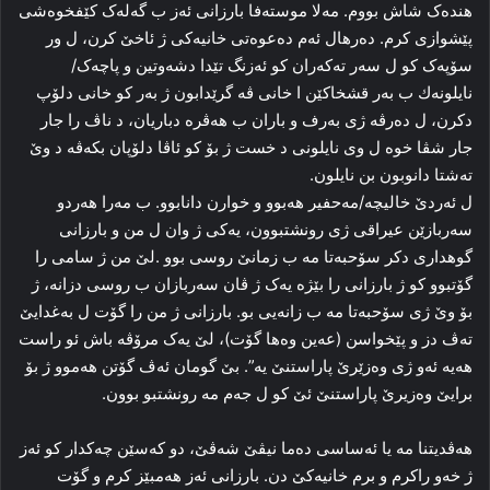
هندەک شاش بووم. مەلا‌ موسته‌فا بارزانی ئه‌ز ب گه‌له‌ک کێفخوه‌شی
پێشوازی کرم. ده‌رهال ئه‌م ده‌عوه‌تی خانیەکی ژ ئاخێ کرن، ل ور
سۆپەک کو ل سه‌ر ته‌که‌ران کو ئه‌زنگ تێدا دشه‌وتین و پاچه‌ک/
نایلونەك ب بەر قشخاكێن ا خانی ڤه‌ گرێدابون ژ به‌ر کو خانی دلۆپ
دکرن، ل ده‌رڤه‌ ژی به‌رف و باران ب هه‌ڤره‌ دباریان، د ناڤ را جار
جار شڤا خوه‌ ل وی نایلونی د خست ژ بۆ کو ئاڤا دلۆپان بكەڤە د وێ
تەشتا‌ دانوبون بن نایلون.
ل ئه‌ردێ خالیچه/مەحفیر‌ هه‌بوو و خوارن دانابوو. ب مه‌را‌ هه‌ردو
سه‌ربازێن عیراقی ژی رونشتبوون، یه‌کی ژ وان ل من و بارزانی
گوهداری دکر سۆحبه‌تا مه‌ ب زمانێ روسی بوو .لێ من ژ سامی را
گۆتبوو کو ژ بارزانی را‌ بێژه‌ یه‌ک ژ ڤان سه‌ربازان ب روسی دزانە، ژ
بۆ وێ ژی سۆحبه‌تا مه‌ ب زانه‌یی بو. بارزانی ژ من را گۆت ل بەغدایێ‌
ته‌ڤ دز و پێخواسن (عه‌ین وه‌ها گۆت)، لێ یه‌ک مرۆڤه‌ باش ئو راست
هه‌یه‌ ئه‌و ژی وه‌زێرێ‌ پاراستنێ یه‌”. بێ گومان ئه‌ڤ گۆتن هه‌موو ژ بۆ
برایێ وه‌زیرێ پاراستنێ ئێ کو ل جه‌م مه‌ رونشتبو بوون.
هه‌ڤدیتنا مه‌ یا ئه‌ساسی ده‌ما نیڤێ شه‌ڤێ، دو که‌سێن چه‌کدار کو ئه‌ز
ژ خه‌و راکرم و برم خانیەكێ دن. بارزانی ئه‌ز هه‌مبێز کرم و گۆت