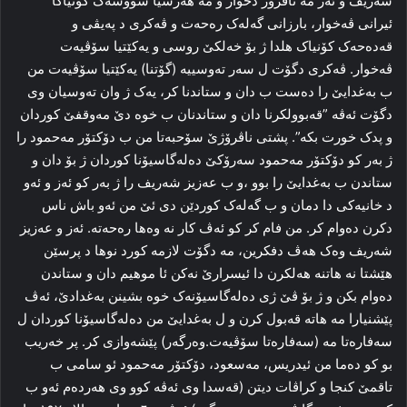
شه‌ریف و ئه‌ز مه‌ ناڤرۆژ دخوار و مه‌ هه‌رسیا شووشەک کۆنیاکا
ئیرانی ڤه‌خوار، بارزانی گه‌له‌ک ره‌حه‌ت و ڤه‌کری د په‌یڤی و
قه‌ده‌حه‌ک کۆنیاک هلدا ژ بۆ خه‌لکێ روسی و یەكێتیا سۆڤیه‌ت
ڤه‌خوار. ڤه‌کری دگۆت ل سه‌ر تەوسییه‌ (گۆتنا) یەكێتیا سۆڤیه‌ت من
ب بەغدایێ را ده‌ست ب دان و ستاندنا کر، یه‌ک ژ وان تەوسیان وی
دگۆت ئه‌ڤه‌ ”قه‌بوولکرنا دان و ستاندنان ب خوه‌ دێ مه‌وقفێ كوردان
و پدک خورت بکه‌”. پشتی ناڤرۆژێ سۆحبه‌تا من ب دۆکتۆر مه‌حمود را‌
ژ به‌ر کو دۆکتۆر مه‌حمود سه‌رۆکێ ده‌له‌گاسیۆنا کوردان ژ بۆ دان و
ستا‌ندن ب به‌غدایێ‌ را‌ بوو ،و ب عه‌زیز شه‌ریف را ژ به‌ر کو ئه‌ز و ئەو
د خانیەکی دا دمان و ب گه‌له‌ک کوردێن دی ئێ من ئه‌و باش ناس
دکرن ده‌وام کر. من فا‌م کر کو ئه‌ڤ کار نه‌ وه‌ها ره‌حه‌ته‌. ئه‌ز و عه‌زیز
شه‌ریف وه‌ک هه‌ڤ دفکرین، مه‌ دگۆت لازمه‌ کورد نوها د پرسێن
ھێشتا نه‌ هاتنه‌ هه‌لکرن دا ئیسرارێ نه‌کن ئا موهیم دان و ستاندن
ده‌وام بکن و ژ بۆ ڤێ ژی ده‌له‌گاسیۆنه‌ک خوه‌ بشینن به‌غدادێ، ئه‌ڤ
پێشنیارا مه‌ هاته‌ قه‌بول کرن و ل بەغدایێ من ده‌له‌گاسیۆنا كوردان ل
سه‌فاره‌تا مه‌ (سه‌فاره‌تا سۆڤیه‌ت.وه‌رگه‌ر) پێشه‌وازی کر. پر خه‌ریب
بو کو ده‌ما من ئیدریس، مەسعود، دۆکتۆر مه‌حمود ئو سامی ب
تاقمێ کنجا و کراڤات دیتن (قه‌سدا وی ئه‌ڤه‌ کوو وی هه‌رده‌م ئه‌و ب