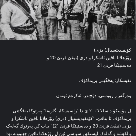
کۆنفیدیتسیال) دزی)
رۆژهلاتا ناڤین ئاشكرا‌ و دزی (نیڤێ قرنێ 20 و
ده‌ستپێکا قرنێ 21
نڤیسکار: یه‌ڤگێنی پریماکۆڤ
وه‌رگه‌ر ژ رووسی: دۆچ.در. ئه‌کره‌م ئونه‌ن
ل مۆسکۆ د سالا ۲۰۰٦ ێ دا‌ ”راسیسکایا گازه‌تا” پەرتوكا یه‌ڤگێنی
پریماکۆڤ ئا بناڤێ، ”کۆنفیدیتسیال (دزی) رۆژهلاتا ناڤین ئاشكرا‌ و
دزی. (نیڤێ قرنێ 20 و ده‌ستپێکا قرنێ 21)” چاپ کر. پەرتوك گه‌له‌ک
بالکێشه‌ و گه‌له‌ک لیستکێن سیاسی ئێن ل رۆژهلاتا ناڤین چێبوونه‌ تێدا