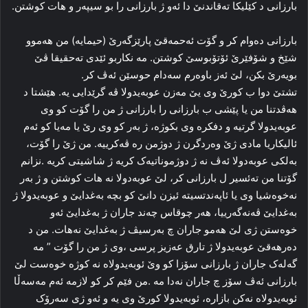
بارزانی د كێلیكا ته‌قاندنێ‌ دا‌ ئه‌و ژ بارزانی را بو سیپه‌ر و هات کوشتن.
بارزانی ده‌وام کر و گۆت ئه‌حمه‌قێ پارێزگه‌رێ (حیمایە) من هه‌موو
شێخ و شۆفێرێ ئۆتۆبوسێ کوشتن. مه‌ نکاربو ئێدی ته‌حقیقا ڤێ‌
بویه‌رێ بکن، لێ ئه‌ز باوه‌رم سه‌دام حوسێن ئه‌ڤ کر.
تشتێ دوا ب کورێ وی یێ مه‌زن عوبه‌یدولا ڤه‌ گرێدایی یه‌. هێشتا د
هه‌ڤدتنا من یا پێشی ب بارزانی را‌ بارزانی ژ من را‌ گۆت کو وی
عوبه‌یدولا گرتیه‌ و دفکره‌ وی بکوژە، ژ به‌ر کو وی رێ یا مه‌یا کو ئه‌م
ئالیکاریا مادی ژێ وه‌ردگرن ژ دوژمن ره‌ ڤه‌کرییه‌. من ژێ را گۆت،
به‌لکی عوبه‌دولا ئه‌ڤ نه‌ ژ دوژموناتیه‌ک کریه‌ ژ شاشیتی کریه‌ .نزانم
گۆتنا من ته‌ئسیر ل بارزانی کر، لێ عوبه‌دولا نه‌ هات کوشتن و ژ به‌ر
نه‌خوه‌شیا وی یا ئاپه‌ندتسیته‌ ئیزن دانێ کو بچه‌ بەغدایێ و عوبه‌یدولا ژ
بەغدایێ ڤه‌نه‌گه‌رییا، هه‌ر چوقاس چه‌ند جاران ژ بەغدایێ ئه‌و
خوه‌ستن ژی لێ هه‌مو جاران چ به‌رسیڤ ژ بەغدایێ نه‌هات. من د
ده‌رهه‌قێ عوبه‌یدولا ژ تارق عه‌زیز پرسی ،وی ژ من را گۆت ” مه‌
گه‌له‌ک جاران ژ بارزانی سۆزا کو وێ ئوبه‌یدولاه نه‌ کوژه‌ خوه‌ست لێ
بارزانی ئه‌ڤ سۆز چ جاران نه‌دا مه‌ .من فێم کر کو لازمه‌ ئه‌م مه‌سه‌ڵا
ئوبه‌یدولاه نه‌کن بازاره‌، ئوبه‌یدولا کورێ وی یه‌ و ئه‌و ژی سه‌رۆک