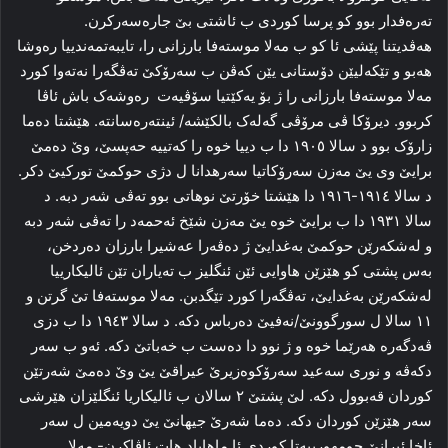
ته‌ره‌فدار بوو کو پرسا کوردی ب ئاشتی بێ جاره‌سه‌رکرن.
هه‌ڤدیتنا پێشی ئا کو ب مەلا‌ موسته‌فا بارزانی را، تا‌یبه‌تمه‌ندییا ره‌وشا
هه‌بو و تێكەلیێن دۆستانی یێن که‌ڤن ب سه‌رۆکێ ته‌ڤگه‌را نه‌ته‌وا کورد
مەلا‌ موسته‌فا بارزانی را‌ ژ بۆ یه‌کێتیا سۆڤیه‌ت ‌ ره‌وشه‌ک باش ئاڤا
کربوو. دیرۆکا ڤی مرۆڤی گه‌له‌ک بالكێشە/ ئینته‌ره‌سانته‌. هێشتا ده‌ما
زارۆک بوو د سالا ۱۹۰٥ دا‌ ب دییا خوه‌ را که‌تییه‌ حه‌پسێ، وێ ده‌مێ
برایێ وی یێ مه‌زن سه‌رۆکاتیا سه‌رهدانا ل دژی حوکمێ تورکیێ دکر.
د سالا ۱۹۱٤-۱۹۱٦ دا هێشتا خۆرتێ نوهاتی بوو ته‌ڤی شه‌ر دبه‌. د
سالا ۱۹۳۱ دا‌ ب برایێ خوه‌ یێ مه‌زن شێخ ئه‌حمه‌د را‌ ته‌ڤی شه‌ر دبه‌
و له‌شکه‌رێن حوکمێ بەغدایێ ژ ده‌ڤه‌را عه‌شیرا بارزان ده‌ردخن،
به‌س پشتی کو هێزێن هاوایی ئێن ئنگلیز ب ته‌یاران تێن ئالیکارییا
له‌شکه‌رێن بەغدایێ، ته‌ڤگه‌را کورد تێگدبن. مەلا‌ موسته‌فا تێ گرتن و
۱۱ سالا ل سورگوونێ/نەفیێ ده‌رباس دکه‌. د سالا ۱۹٤۳ دا ب دزی
ڤه‌دگه‌رە ھەرێما خوه‌ و ژ نوو دا‌ ده‌ست ب خه‌باتێ دکه‌. ئه‌و ب سه‌ر
دکه‌ڤه‌ و نوری سه‌عید سه‌رۆکوه‌زیرێ‌ عیراقێ یێ وێ ده‌مێ شه‌رتێن
کوردان قه‌بوول دکه‌. لێ پشتێ ۲ سالان ب ئالیکاریا ئنگلێزان ھێرشی
سه‌ر هێزێن کوردان دکه‌. ده‌ما شه‌رێ جیهانێ یێ دویه‌مین ل سه‌ر
ئاخا ئیرانێ جومهورییه‌تا کوردی ئا ماهاباد هات ئاڤاکرن- مەلا‌