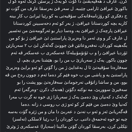
کرن. عارف د هه‌ڤپه‌یڤنێ دا‌ گۆت کو یه‌ک ژ پرسێن گرنگ ئه‌وه‌ کو ل
باکورێ عیراقێ ئارامی چێببه‌. ل سه‌ر ڤێ‌ به‌رسڤا عارف من گۆت تو
ج دفکری‌ کو رۆژنامه‌ڤانه‌کی سۆڤیه‌تی به‌ کو رێیا ئیرانێ ب کار بینه‌
کاربه‌ بچه‌ کوردستانا عیراقێ، ژ به‌ر کو ئه‌م دحه‌سبینن کوردستانا
عیراقێ پا‌رچەک ژ عیراقێ یه‌، وەسا دیار بو ئەرگومه‌نتێ من ته‌ئسیر
ل عارف کر و وی ئه‌مر دا وه‌زیرێ پاراستنێ ئێ عیراقێ ژ بۆ کو من
بگەهینه‌ کوردان، تەفەروعاتێن ڤێ چوونێ گه‌له‌کن لێ ب ۲ سه‌ربازێن
ئۆردیا عیراقێ را‌ و ب ئۆتۆمۆبیلەكا عه‌سکه‌ری ب عه‌سکه‌ر ڤە ئه‌م
چوون باکور. یه‌ک ژ سه‌ربازێ ب من را بو، هێشتا به‌ری بچم، ل
سەفارەتا سۆڤیه‌تێ‌ ئا ل بەغدایێ ژ من را گۆتن كو ئەو برایێ‌ وه‌زیرێ
پاراستنێ یه‌ و پاشی من ب خوه‌ فێم کر ده‌ما ئه‌م د چوون رەخ من ڤە
بوو، من و ساشا زاتۆڤی ته‌رجومانێ سه‌فاره‌تێ بوو پشت را‌ بو
سه‌فیرێ سووریێ، مه‌ نوکته‌ دگۆتن (هه‌نه‌ک دکرن -وه‌رگه‌ر) ئه‌م
گه‌له‌ک د که‌نیان وێ ده‌مێ یه‌ک ژ سه‌ربازا ژی خوه‌ نه‌ گرت ب مه‌را‌
که‌نیا وێ ده‌مێ من فێم کر کو ئه‌و ژی ب روسی د زانە .ده‌ما
ڤه‌گه‌ریانێ ئه‌ز و ئەو ب ته‌نێ د عه‌ربێ دا مان و من ژێره‌ گۆت به‌سه‌
چیە تو خوه‌ ئه‌حمه‌ق داتنی. ب كوردان ر‌ا ب رێیا لاسلکی (ته‌لسز) ‌
تێکلی کرن، به‌رسڤا کوردان گۆتن ماکینا (سه‌یارا) عه‌سکه‌ری ژ وێرێ