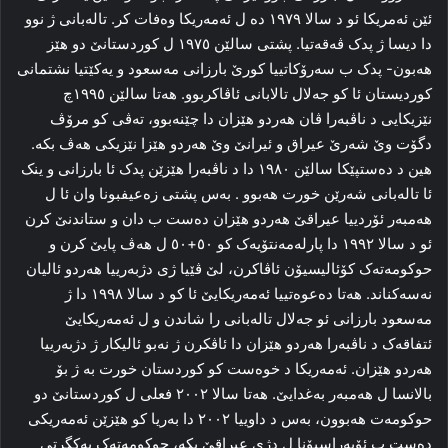
ئێن ئه‌مریکا ئو د سالا ۱۹۷۹ ده‌ ل ئه‌مه‌ریکا وە‌فات کر. تالەبانی ژ نوو
دا دیسا ژ پدک ڤه‌قه‌تیا. پشتی سالێن ۱۹۷٥ ل کوردستانێ دو هێز
هه‌بون- پدک ب سه‌رۆکاتییا کورێ بارزانی مەسعود و یەكێتیا نشتمانی
کوردیستان ئا کو جه‌لال تالابانی ئاڤاکربوو. هه‌تا سالێن ۱۹۹٥چ
نێزیکایی د ناڤبه‌را ڤان هه‌ردو هێزان دا‌ چێنه‌بوو، ته‌ڤی کو مرۆڤ
دگۆت وێ شه‌رێ عیراق و ئیرانێ‌ وێ هه‌ردو هێزا نێزیكی هه‌ڤ بکه‌.
هین د ده‌ستپێکا سالێن ۱۹۸۰ دا د ناڤبه‌را هێزێن پدک ئا بارزانی و ینک
ئا تالەبانی شه‌رێن خورت هه‌بوو . به‌س پشتی زه‌عیفبونا وان ئا ل
هه‌مبه‌ر ئۆردییا عیراقێ هه‌ردو هێزان ده‌ست ب دان و ستا‌ندنێ کرن
ئو د سالا ۱۹۹۲ دا پارله‌مه‌نتۆیەک کو ٥۰+٥۰ ل هه‌ڤ پایێ کرن و
حوکومه‌ته‌ک کۆئالیسیۆن ئاڤاکرن، لێ ڤێیا ژی دژبه‌رییا هه‌ردو ئالیان
نه‌سه‌کناند. هه‌تا ده‌عوه‌تییا ئه‌مه‌ریکایێ ئا کو د سالا ۱۹۹۸ دا ژ
مەسعود بارزانی ئو جه‌لال تالەبانی را شاندن و ل ئه‌مه‌ریکایێ
ئتفاقه‌ک د ناڤبه‌را هه‌ردو هێزان دا ئاڤکرن ژ نه‌بو ئالیکار ژ دژبه‌رییا
هه‌ردو هێزان. ئه‌مه‌ریکا د خوه‌ست کو کوردستان خورت به‌ ژ بۆ
بالانسا ل هه‌مبه‌ر بەغدایێ. هه‌تا سالا ۲۰۰۲ فعلی ل کوردستانێ دو
حوکومه‌ت هه‌بوون، به‌س د داوییا ۲۰۰۲ دا‌ به‌ریا کو هێزێن ئه‌مه‌ریکی
ده‌ست ب ئۆپه‌راسیۆنا ل دژی عیراقێ بکه‌، حوکومه‌ته‌ک یه‌کگرتی