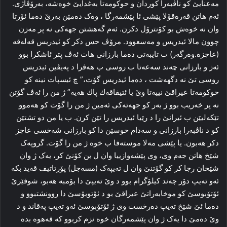
مه‌عنایێ کو ناڤبەرا كوردان و حوکومه‌تا به‌غدایێ خوه‌شه‌، بەرۆڤاژی.
ئه‌م هاتن قه‌ره‌قۆلا پێشی ئا پێشمه‌رگا ، وه‌ک ده‌مێن به‌رێ ده‌ما ئۆرتا
وان نه‌ خوه‌ش بو کۆنترۆل دکرن. ئه‌م گەھشتن جهه‌کی نه‌ پر مه‌زن
چوون مالا ئیدریس و مه‌سعوود. مرۆڤ حس دکر کو ئیدریس قه‌له‌قه‌
(عاجزه‌.وه‌رگه‌ر) ب تا‌یبه‌تی ده‌ما بارزانی هات ئه‌ڤ پتر ئاشكرا‌ بوو
ئه‌ز و بارزانی چه‌ند سه‌عه‌تا ب روسی ب هه‌ڤرا د په‌یڤین ئیدریس
روسی تێ نه‌ دگهەشت ، ده‌ما ئیدریس گۆت،” چ ئیسپات نینە کو
حوکومه‌تا عیراقێ نییه‌تا وێ یا ئتیفاقەك‌ پاك هه‌یه‌” ژ من را ئه‌ڤ گۆتن
نه‌ پر خه‌ریب بوو ژ به‌ر کو جهه‌ته‌کی ئه‌مین ژ من را گۆت کو هه‌موو
تێكەلیێن ب ئیرانێ را د رێیا ئیدریس را‌ تێن کرن. ب یا من دو تشتێن
کو د ناڤبه‌را بارزانی و سه‌دام حوسێن دا کو بارزانی شه‌خسی عاجز
دکر هه‌بون. یا پێشی مەلا‌ موسته‌فا ب خوه‌ ژ من را‌ گۆت. گروپه‌ک
شێخ هاتن جه‌م وی، وی پێشه‌وازییا وان ل بن کۆنێ کر، یه‌ک ژ وان
شێخان رجا کر کو گۆتنێ وان ل ته‌یپه‌ک (مسەجل) پۆرتاتیف قه‌ید بکه‌
ئه‌و ته‌یپ دۆر چه‌ند کیلۆگرام بوو د وێ ته‌یپێ دا بۆمبه‌ هه‌بو، شوفێرێ
ئۆتۆبوسێ کو موخابه‌راتێ عیراقێ بو د ئۆتوبۆسێ‌ دا روونشتبوو و
ده‌ما ئێ شێخ ته‌یپ ده‌رخست وی ژ ئۆتۆبوسێ ئه‌و ته‌یپ پەقاند و د
وێ ده‌مێ دا‌ یه‌ک ژ وان پێشمه‌رگان خوه‌ نزم کربوو کە قه‌هوه‌ بده‌