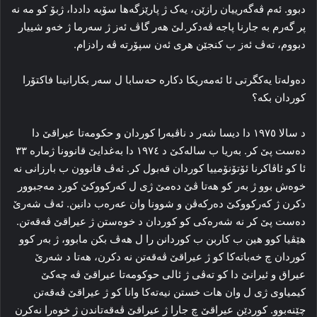
دبوو. ئه‌م ڤه‌گه‌رییان رازێن، یه‌ک ژ پارێزگه‌ها سۆبه‌ داددا، ژبۆ کو مه‌ نه‌
پر گه‌رم به‌ جارنا پاجه‌ ڤه‌دکر.لێ هه‌ر گاڤ ئه‌ز ژ سه‌رما ژ خه‌و شییار
دبووم، ته‌ڤ ئه‌ز ب کنجێن هری ئه‌ن سپۆرته‌ ڤه‌ رادزام.
ده‌وله‌تا یه‌کگرتی ئا ئه‌مه‌ریکا دکاره‌ حه‌سابا ل سه‌ر بکارانینا فاکتۆرا
كوردان بکه‌؟
د سالا ۱۹۷٥ دا دیسا شه‌ر د ناڤبه‌را كوردان و حكومەتا عیراقێ دا‌
ده‌ست پێ کر. به‌ریا ب ساله‌کێ د ۱۹۷٤ دا بەغدایێ قانوونا ژمارە ۳۳
ئا کو ئاڤاکرنا ئۆتۆنۆمییا كوردان قه‌بول کر. ئه‌ڤ قانوون ب بارزانی نه‌
خوه‌ش بوو ژ به‌ر کو هه‌تا ڤێ ده‌مێ ژی ل که‌رکووکێ کورد مه‌جبوور
دکرن ژ که‌رکووکێ ده‌رکه‌ڤن و شوونا وان عه‌ره‌ب دانین. ئه‌ڤ شه‌رێ
ده‌ست پێ کر نه‌ شه‌ره‌کی کو كوردان د خوه‌ستن ژ عیراقێ ڤه‌قه‌تن.
هێڤیا کوو هین ب کاربن ب كوردانن را‌ ل هه‌ڤ بکن مابوو، ژ به‌ر کوو
كوردان چ خه‌باته‌کا کو ژ عیراقێ ڤه‌قه‌تن نه‌ دکرن، هه‌تا د شه‌رێ
عیراق و ئیرانێ دا کو ته‌ڤی ژ ئالی حوکومه‌تا عیراقێ ڤه‌ چەكێ
کیمیاوی ژی ل وان هات خستن نیەته‌کا وانا کو ژ عیراقێ ڤه‌قه‌تن
چێنه‌بوو. کوردێن عیراقێ چ جارا ژ عیراقێ ڤه‌قه‌تاندن ژ خوه‌را نه‌کرن