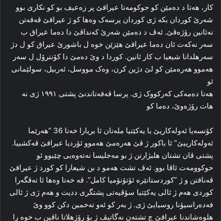
کار، هه‌تا د ده‌مێن کو حوکومه‌تا عیراقێ پر زه‌عیف بو کو نکاری بوو
شه‌رێ کوردان بکە ژی کوردان پرسه‌ک وه‌ها کو ژ عیراقێ ڤه‌قه‌تن
نه‌ئانین رۆژه‌ڤێ. ئه‌ڤ د ده‌مێن شه‌رێ که‌نداڤێ دا‌ ده‌ما عیراق ب
سه‌ر نه‌که‌ت ئان ده‌ما عیراقێ هێزێن خوه‌ ل باشورێ عیراق کو ل دژ
سه‌رهلدانا شیعیا ب کار ئانین. کوردا د وێ‌ ده‌مێ دا کۆنترۆل ل سه‌ر
هه‌موو هه‌ره‌مێن کو لێ دژین کرن، وه‌ک مووسل، ئه‌ربیل، سولێمانی
ئو
هه‌تا ده‌مه‌کی که‌رکووک ژی. پرسا ڤه‌قه‌تاندنێ پشتی ۱۹۹۱ ژی نه‌
هات رۆژه‌وێ، ده‌ما کو
کۆنسه‌یا ئه‌وله‌کاریێ یا یەكێتیا مله‌تان ئا بریارا خەتا 36 ”ھەرێما
ئه‌وله‌کارییێ” ئا باکور ژ ڤێ هه‌ره‌مێ هه‌موو ئۆردیا عیراقێ ڤه‌کشییا.
پشتی ڤان تشتان هلبژارتن ژ بو مه‌جلیسا نه‌ته‌وەیی چێبوو ئو
حوکوومه‌ت ئاڤا بوو. ئه‌ڤ تشت هه‌مو د بن شیعارا کو کورد ژ عیراقێ
ڤه‌ناقتن و ژ ”کوردستانێره‌ ئۆتۆنۆمیا کامل”. ڤه‌ خه‌تا وه‌ها ئا ته‌ڤگه‌را
کوردی هەم ژ ئالی یەكێتیا سۆڤیه‌تی پشتگری ددیت و هەم ژی ژ ئالی
فه‌ده‌راسیۆنا روسیایێ ژی. ژ به‌ر کو ئه‌و ته‌خمین دکن کوو وێ
هلوه‌شاندنا عیراقێ چ تشته‌ن نه‌گاتیڤ ژ بۆ رۆژهلاتا ناڤین ب خوه‌ را