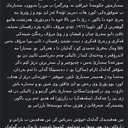
سەیارەیێن حکومه‌تا عیراقێ نه‌. وه‌رگه‌ر) ب من را‌ نەبوون، سەیارەك
ب شوفۆره‌کی-کورد هات ده‌ریێ ئۆته‌لا ئه‌ز لێ بوم و ژ وێرێ مه‌
به‌رێ خوه‌ دا باکور. د رێ دا من بالا خوه‌ دا ده‌ردۆرێ، هه‌رتشت هاتبو
گوهه‌رتن ل گۆر داوییا ۱۹٦٦. ئێدی مرۆڤ دکاره‌ بێژه‌ زڤستان نه‌مایه‌،
تاڤێ دابو سه‌رێ چیان و قیشان و ژ وێ مرۆڤ ره‌نگێ شینه‌کی
ڤه‌کری و زه‌رێ ڤه‌کری د دیت. تشتێ زڤستان د ئانی بیرا مرۆڤ به‌س
ئاڤا وه‌ک بەفرێ جه‌مدی کو د گه‌لیان دا د هه‌رکی ‌ بو. سەیارا مه‌
لاندرۆڤه‌ر د وه‌خته‌ک کندا ژ ئالیکی چه‌م ده‌رباسی ئالیێ دن بو،
سورعه‌تا سەیارێ به‌س د چەپوچیر و ل سه‌ر پرێن درێژ کێم دکر.
شۆفێر گه‌له‌ک ئارام (ساکن) بو، د ده‌ستپێکا گه‌لی دا ئه‌م به‌ردان،
مه‌ئه‌نا وه‌ ژ هه‌مبه‌ر سەیارێ‌ نایێن. شوفێر – خۆرته‌کی درێژ ل هه‌ڤ،
کورد بوو پۆرێ وی ره‌ش بو لێ چاڤێن وی شین بو و سەیارە‌ باش
داژۆت. وی درکسۆنێ/سكانێ سەیارێ باش گرتبو و ژ ئالیکی دن ڤە
ژی پێ را‌ چه‌که‌ک (سله‌هه‌ک) ب ژارژۆرا ڤه‌ هه‌بو. ئه‌م برن باکور،
پێشمه‌رگه‌، شه‌رڤانێ ژ هێزێن مه‌له‌ موسته‌فا بارزانی بو.
من هه‌فته‌یه‌ک گه‌له‌ک خوۆش ده‌رباس کر. من هه‌ڤدیتن ب بازانی و
زارۆکێن وی هه‌ر وه‌ها ب ئه‌ندامێن کۆمیتا ناوه‌ندی ئا پدک و ب گه‌له‌ک