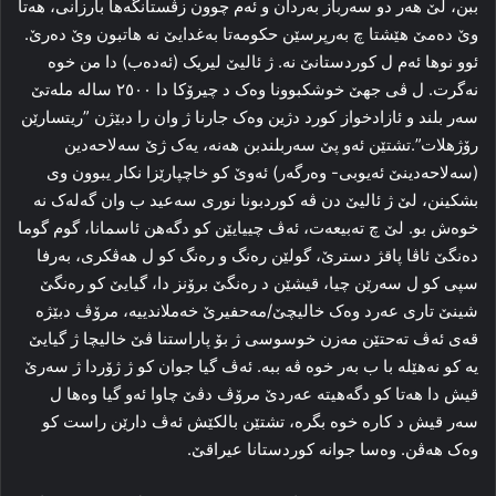
ببن، لێ هه‌ر دو سه‌رباز به‌ردان و ئه‌م چوون زڤستانگه‌ها بارزانی، هه‌تا
وێ ده‌مێ هێشتا چ به‌رپرسێن حكومەتا به‌غدایێ‌ نه‌ هاتبون وێ‌ ده‌رێ.
ئوو نوها ئه‌م ل کوردستانێ نه‌. ژ ئالیێ لیریک (ئه‌ده‌ب) دا من خوه‌
نه‌گرت. ل ڤی جهێ خوشکبوونا وه‌ک د چیرۆکا دا‌ ۲٥۰۰ ساله‌ مله‌تێ
سه‌ر بلند و ئازادخواز کورد دژین وه‌ک جارنا ژ وان را‌ دبێژن ”ریتسارێن
رۆژهلات”.تشتێن ئه‌و پێ سه‌ربلندبن هه‌نه‌، یه‌ک ژێ سه‌لاحه‌دین
(سه‌لاحه‌دینێ ئه‌یوبی- وه‌رگه‌ر) ئه‌وێ کو خاچپارێزا نکار یبوون وی
بشکینن، لێ ژ ئالیێ دن ڤه‌ کوردبونا نوری سه‌عید ب وان گه‌له‌ک نه‌
خوەش بو. لێ چ تەبیعەت، ئه‌ڤ چییایێن کو دگەهن ئاسمانا، گوم گوما
ده‌نگێ ئاڤا پاقژ دسترێ، گولێن ره‌نگ و ره‌نگ کو ل هه‌ڤکری، به‌رفا
سپی کو ل سه‌رێن چیا، قیشێن د ره‌نگێ برۆنز دا، گیایێ کو ره‌نگێ
شینێ تاری عه‌رد وه‌ک خالیچێ/مەحفیرێ خه‌ملاندییه‌، مرۆڤ دبێژه‌
قه‌ی ئه‌ڤ ته‌حتێن مه‌زن خوسوسی ژ بۆ پاراستنا ڤێ خالیچا ژ گیایێ
یه‌ کو نه‌هێله‌ با ب به‌ر خوه‌ ڤه‌ ببه‌. ئه‌ڤ گیا جوان کو ژ ژۆردا ژ سه‌رێ
قیش دا هه‌تا کو دگەھیتە عه‌ردێ مرۆڤ دڤێ‌ چاوا ئه‌و گیا وه‌ها ل
سه‌ر قیش د کاره‌ خوه‌ بگره‌، تشتێن بالکێش ئه‌ڤ دارێن راست کو
وه‌ک هه‌ڤن. وه‌سا جوانه‌ کوردستانا عیراقێ.