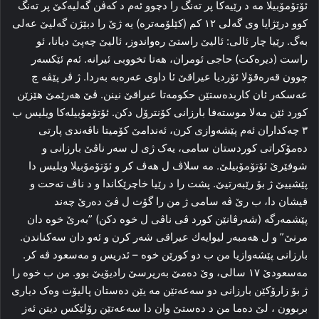
ئۆتۆمۆبیلا مه‌ د رێیه‌کا پر ته‌نگ را دچوو ئه‌م د که‌ڤن گه‌لیەکێ پر ته‌نگ
کوو درێژایا وی گەلی ۱۲ کم (کێلۆمه‌تره‌) یه‌ ژێ را‌ دبێژن گه‌لیێ عه‌لی
به‌گ. رێیا چار ئالی: ئالیێ راستێ ره‌واندوز، ئالیێ چه‌پێ دیانا، ئو
راست (دیره‌کت) حاجی ئومران، هه‌تا تخووبی ئیرانه‌. ئه‌م ئێكسەر
چوون قه‌ره‌قۆلا ئۆردیا عیراقێ ئا داوی عه‌ره‌به‌ به‌ردا. ژ ڤر پێڤه‌ چ
عه‌سکه‌ر ئان کاربده‌ستێن حكومەتا عیراقێ نینن. ڤێ هه‌رێمێ هێزێن
کورد ئێن مەلا‌ موسته‌فا بارزانی کۆنترۆل دکن. ئۆتۆمۆبیلەكا ویلیس ب
۳ چه‌کداران ئه‌م پێشه‌وازی کرن، ئه‌ندامێ کۆمیتا ناڤه‌ندی پارتی
ده‌مۆکراتی کوردستان سامی، یه‌ک ژی ل سه‌ر ناڤێ‌ بارزانی و
شوفێرێ ئۆتۆمۆبیلێ. مه‌ سلاڤ ل هه‌ڤ کر و ئۆتۆمۆبیلا ویلیس دا
پێشییێ ژ بۆ رێبه‌رتیێ‌. پشت را‌ د رێیا خاچرێکاندا‌ و د ناڤ ته‌حت و
قیشان دا‌، ب رێ ڤە سامی ژ من را‌ گۆت ل ڤێ ده‌رێ چه‌ند
پێشمه‌رگە (شه‌رڤانێن کورد ڤی ناڤی ل خوه‌ دکن) ”به‌رێ خوه‌ دان
مرنێ” و ل هه‌مبه‌ر لیوایەك عیراقی شه‌ر کرن و ئه‌و دان سه‌کناندن.
بارزانی پێشه‌وازیا من ب دو کورێن خوه‌ – ئدریس و مەسعود ڤه‌ کر.
مەسعودێ ۱۷ سالی، وێ ده‌مێ به‌رپرسێ رادیۆیێ بوو. من ب خوه‌ را
ژ بۆ زارۆکێن بارزانی دو سه‌عه‌تێن مه‌ یێن ده‌ستان پالیۆت وه‌ک دیاری
بربوون ، لێ‌ ده‌ما من د ده‌ستێ وان دا سه‌عه‌تێن رۆلێكس دیتن ئه‌ز