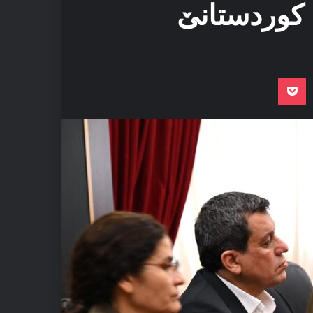
 کوردستانێ
Odnoklassnik
Pocket
VKon