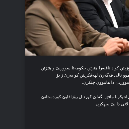
۱۸) ل سه‌ر وان شه‌ر و ئالۆزیێن کو د ناڤبه‌را هێزێن حکومه‌تا سووریێ و هێزێن
موو ئالی ڤه‌گه‌رن لهه‌ڤکرنێن کو به‌رێ ژ بۆ
 سووریێ دا هاتبوون چێکرن.
رانتیکرنا مافێن گەلێ کورد ل رۆژاڤایێ کوردستانێ
اتی دا بێ بجهکرن