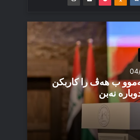
04
ەموو ب هەڤ را کاربکن
وبارە نەبن
 ئەڤ تاوان دوبارە نەبن