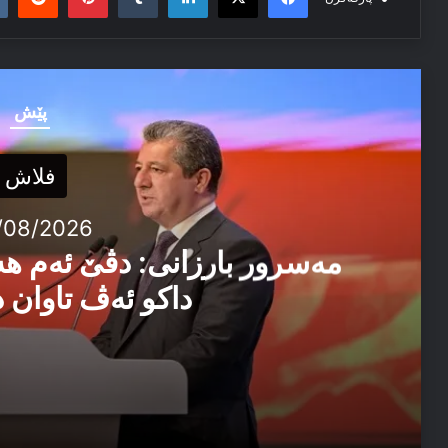
پێش
فلاش
/08/2026
مەسرور بارزانی: دڤێ ئەم ه
داکو ئەڤ تاوان د
04/08/2026
مەسرور بارزانی: دڤێ ئەم هەموو ب هەڤ را کاربکن داکو