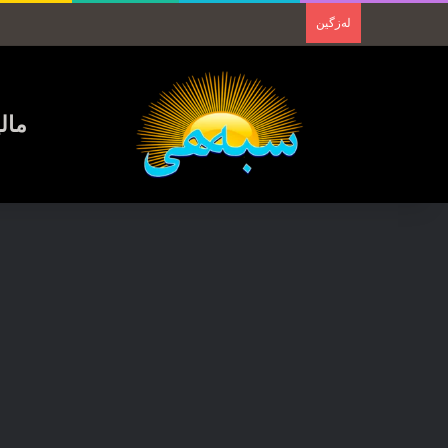
لەزگین
مال