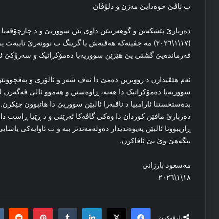
ب ناڤێ خوه‌دایێ مه‌زن و دلۆڤان
ده‌ربارێ پێشکه‌تن و گوهه‌رتنێن داوی یێن سووریێ و د چارچۆڤه‌یا 
(١٧\١\٢٠٢٦) مه‌ جڤینه‌که‌ هه‌ڤبه‌ش یا گرینگ ب نوونه‌رێ ت
فه‌رمانده‌یێ گشتی یێ هێزێن سووریەیا ده‌مۆکراتیک و سه‌رۆکێ ئه‌
ئه‌م هێڤیدارن د زووترین ده‌مێ دا ئه‌ڤ شه‌ر و ئالۆزی و پەڤچوونێن
سووریەیا ده‌مۆکراتیک دا هه‌نه‌، ڕاوه‌ستن و هه‌موو ئالی ڤه‌گه‌رن 
بده‌ستخستنا ئارامییا د ناڤبه‌را ئالیێن سووریێ دا هاتبوون چێکرن. ه
ده‌ربارێ مافێن کوردان دا وه‌کی گاڤه‌کا ئه‌رێنی و د ڕێیا ڕاست دا د
ڕازیبوونا ئالیێن په‌یوه‌ندیدار ده‌وله‌مه‌ندتر ببه‌ و ب ئاوایه‌کی یا
بنگه‌هێ وێ بێ ئاڤاکرن.
مه‌سعود بارزانی
١٨\١\٢٠٢٦
it
nterest
Tumblr
LinkedIn
Facebook
X
پارڤەکرن