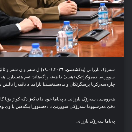
سه‌رۆک بارزانی (یه‌کشه‌مێ، .۰۱.۲۰۲٦
سووریه‌یا ده‌مۆکراتیک (هسد) دا هه‌نه‌ ڕاگەهاند: ئه‌م هێڤیدارن هه‌
چاره‌سه‌رکرنا پرسگرێکان و بده‌ستخستنا ئارامیا د ناڤبه‌را ئالیێن
هەروەسا، سەرۆک بارزانی د پەیاما خوە دا تەکەز دکە کو ژ بۆنا گا
دڤێ مەرسووما سەرۆکێ سووریێ د دەستوورا بنگەهین یا وی وەل
په‌یاما سه‌رۆک بارزانی