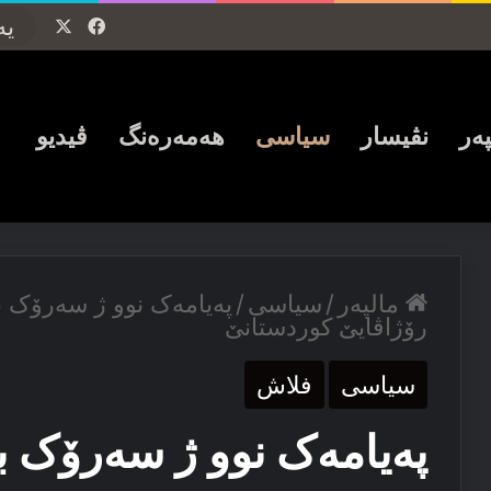
Facebook
X
پەر
نڤیسار
سیاسی
ھەمەرەنگ
ڤیدیو
مالپەر
/
سیاسی
/
پەیامەک نوو ژ سەرۆک ب
رۆژاڤایێ کوردستانێ
سیاسی
فلاش
پەیامەک نوو ژ سەرۆک ب