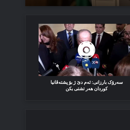
رۆک
رزانی:
م
تەڤانیا
ردان
ر
تی
سەرۆک بارزانی: ئەم دێ ژ بۆ پشتەڤانیا
ن
کوردان هەر تشتی بکن