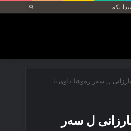
پەیدا
بکە
ارزانی ل سەر رەوشا داوی یا
ارزانی ل سەر