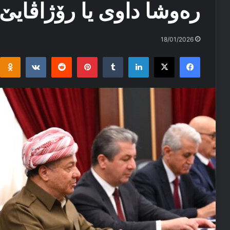
رەوشا داوی یا رۆژاڤایێ
18/01/2026
i
takte
Reddit
Pinterest
Tumblr
LinkedIn
Facebook
X