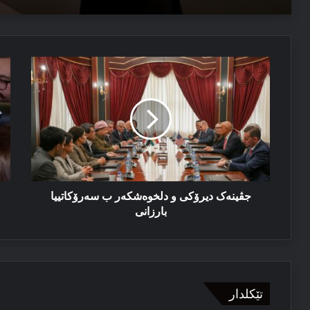
04/08/2026
جڤینەک
سە
ئێزدیۆ رابە ژ خەوێ
دیرۆکی
با
و
ئە
دلخوەشکەر
دێ
ب
ژ
سەرۆکاتییا
بۆ
بارزانی
پش
کو
هە
تش
جڤینەک دیرۆکی و دلخوەشکەر ب سەرۆکاتییا
بک
بارزانی
تێکلدار