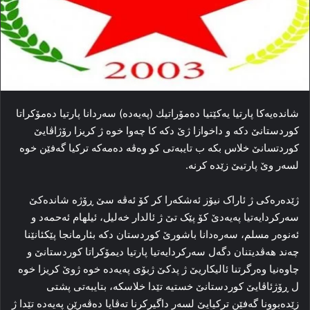
شاندەیەكا پارتیا یەكێتیا دەمۆراتیك (پەیەدە) سەردانا پارتیا دەمۆكراتا
كوردستانێ دكە و داخوازا ژێ دكە كا چەوا خوە ژ كریزا رۆژاڤایێ
كوردتسانێ خلاس بكە ب تایبەتی كو وەڤە دەمەكە تركیا گەفێن خوە
لسەر وێ پارتیێ زێدە كرنە.
ژێدەرەکی ژ ئاراک نیۆز ئەشکەرا کر کۆ ئەڤە سێ ڕۆژە شاندەکێ
سەرکردایەتیا پەیەدێ کۆ پێک تێ ژ ئالدار خەلیل، ئیلھام ئەحمەد و
ئەنوەر مسلم، سەرەدانا باشورێ كوردستان دکە بئارمانجا پێکئانێنا
چەند ھەڤدیتنان دگەل سەرکردایەتیا پارتیا دیمۆکراتا کوردستانێ و
چاوەنیا وەرگرتنا ئالیکاریێ ژ پدکێ ژبۆی پەیەدە خوە ژوێ کریزا خوە
ل ڕۆژئاڤایێ کوردستانێ خستیە تێدا خلاسکە، بتایبەتی پشتی
زێدەبوونا گەفێن ترکیایێ لسەر داگیرکرنا تەڤایا دەڤەرێن پەیەدە تێدا ژ