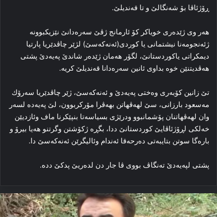
ڕۆژئاڤا بۆ شەنگالێ و تا قەندیلێ.
ھەر وی ژێدەری خویاکر کۆ ئارمانج ژڤێ سەرەدانێ نێزیکبوونە
ژئەنجومەنا نیشتمانی یا کوردی(ئەنەکەسێ) لژێر چاڤدێریا پارتیا
دیمکراتی یاکوردستانێ، لگۆر ھەمان ژێدەر شاندێ پەیەدێ پشتی
ھەڤدیتنێن خوە بداوی ئانین سەرەدانا قەندیلێ کریە.
تێ زانین کۆبەری وەختی پەیەدێ و ئەنەکەسێ، ژێر چاڤدێریا سەرۆك
مەسعود بارزانی، سێ لھەڤھاتن بھەڤرا مۆرکربوون، لێ پەیەدە لسەر
وان لھەڤھاتنان پۆشمانبوو ودرێژی بسیاسەتا بنپێکرنا ماف وئازدیێن
خەلکی لڕۆژئاڤایێ کوردستانێ ددا، بگڕە ژکۆشتن وگرتنو ھەیا بیرۆ و
بارەگا سوتن بتایبەتی دەرحەقا ئەندام وئالیگرێن ئەنەکەسێ دا.
پشتی لپەیەدێ تەنگاڤ بووی ڤا جار دن لدەریێ پدکێ ددە.