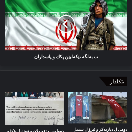
بەلگە
تێكەلیێن
پكك
و
پاسداران
ب بەلگە تێكەلیێن پكك و پاسداران
تێکلدار
دوهی ل دیاربەکر و ئیرۆ ل بسمل
دەولەت و ئۆجەلان و قەندیل پێکڤە