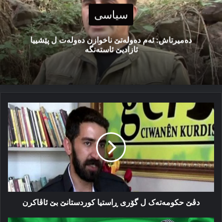
سیاسی
دەمیرتاش: ئەم دەولەتێ ناخوازن دەولەت ل پێشییا
ئازادیێ ئاستەنگە
دڤێ
حکومه‌ته‌ک
ل
گۆری
ڕاستیا
کوردستانێ
بێ
ئاڤاکرن
دڤێ حکومه‌ته‌ک ل گۆری ڕاستیا کوردستانێ بێ ئاڤاکرن
ب